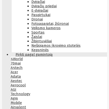
Dviračiai
Dviračių priedai
E-dviračiai
Paspirtukai
Dronai
Fotoaparatai, žiūronai
Veiksmo kameros
Sportas
Žaislai
Žibintuvėliai
Nešiojamos įkrovimo stotelės
Kepsninės
Pirkti pagal gamintoją
4World
70mai
A4tech
Acer
Adata
Aeotec
Aerocool
AGI
Technology
Agm
Mobile
Airvalent