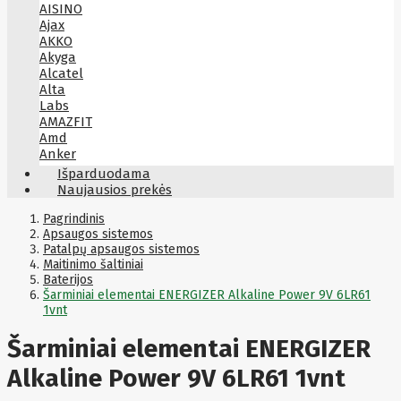
AISINO
Ajax
AKKO
Akyga
Alcatel
Alta
Labs
AMAZFIT
Amd
Anker
Antec
Išparduodama
Aoc
Naujausios prekės
Apacer
Apc
Pagrindinis
Apollo
Apsaugos sistemos
Patalpų apsaugos sistemos
Apple
Maitinimo šaltiniai
Aqara
Baterijos
Arctic
Šarminiai elementai ENERGIZER Alkaline Power 9V 6LR61
Armac
1vnt
Art
Asm
ASM
Šarminiai elementai ENERGIZER
Asrock
Assmann
Alkaline Power 9V 6LR61 1vnt
ASSMANN
Astroenergy