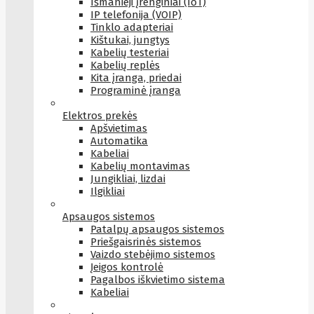
Išmanieji įrenginiai (IoT)
IP telefonija (VOIP)
Tinklo adapteriai
Kištukai, jungtys
Kabelių testeriai
Kabelių replės
Kita įranga, priedai
Programinė įranga
Elektros prekės
Apšvietimas
Automatika
Kabeliai
Kabelių montavimas
Jungikliai, lizdai
Ilgikliai
Apsaugos sistemos
Patalpų apsaugos sistemos
Priešgaisrinės sistemos
Vaizdo stebėjimo sistemos
Įeigos kontrolė
Pagalbos iškvietimo sistema
Kabeliai