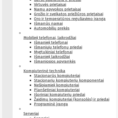
Virtuvės prietaisai
Namų apyvokos prietaisai
Grožio ir sveikatos priežiūros prietaisai
Oro ir temperatūros reguliavimo įranga
Išmanūs namai
Automobilių prekės
Mobilieji telefonai, laikrodžiai
Išmanieji telefonai
Išmaniųjų telefonų priedai
Mygtukiniai telefonai
Išmanieji laikrodžiai
Išmaniosios apyrankės
Kompiuterinė technika
Stacionarūs kompiuteriai
Stacionarių kompiuterių komponentai
Nešiojamieji kompiuteriai
Planšetiniai kompiuteriai
Išoriniai kompiuterių priedai
Žaidimų kompiuteriai (konsolės) ir priedai
Programinė įranga
Serveriai