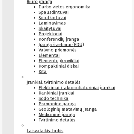
Biuro įranga
Darbo vietos ergonomika
Spausdintuvai
Smulkintuvai
Laminavimas
Skaitytuvai
Projektoriai
Konferencijų įranga
Įranga švietimui (EDU)
Valymo priemonės
Elementai
Elementų įkrovikliai
Kompaktiniai diskai
Kita
Įrankiai, tvirtinimo detalės
Elektriniai / akumuliatoriniai įrankiai
Rankiniai įrankiai
Sodo technika
Pramoninė įranga
Geologinių matavimų įranga
Medicininė įranga
Tvirtinimo detalės
Laisvalaikis, hobis