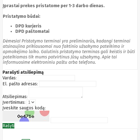
Edimax
Įprastai prekes pristatome per 1-3 darbo dienas.
Ednet
Pristatymo būdai:
Eldes
Electronic
DPD kurjeris
Arts
DPD paštomatai
Element
Elgato
Dėmesio! Pristatymo terminai yra preliminarūs, kadangi terminai
Emu
atsinaujina priklausomai nuo faktinio užsakymo pateikimo ir
ENDORFY
apmokėjimo laiko. Galutinis pristatymo terminas gali keistis ir būti
Energenie
pateikiamas tik mums patvirtinus Jūsų užsakymą. Apie tai
Energizer
informuosime elektroniniu paštu arba telefonu.
Enermax
Parašyti atsiliepimą
Epson
Vardas:
Ergotron
El. pašto adresas:
Esperanza
Esr
Eufy
EUREKA
Atsiliepimas:
Eurolight
Įvertinimas:
Eve
Įveskite saugos kodą:
Extralink
Farfisa
FEITIAN
Rašyti
Fellowes
Fermax