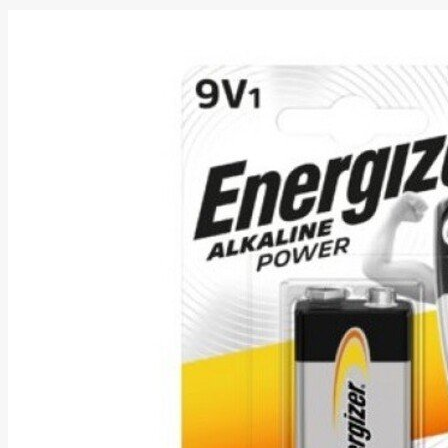
Asus
Aten
Aukey
Autel
Aver
Avizio
Power
AXAGON
Axis
Baseus
Be Quiet
Belt
Benq
Bentel
Biostar
Bisson
Biwin
Blackshark
Blackview
Blow
Bluewalker
Bmg
Bosch
Braun
Brother