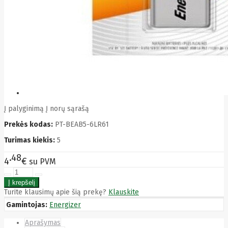
Bytezone
Ca
Canon
Cat
CATLINK
Cepro
CERAGON
Chieftec
Cisco
Clean Air
Optima
Club
Į palyginimą
Į norų sąrašą
club3d
Prekės kodas:
PT-BEAB5-6LR61
CNB
Comdis
Turimas kiekis:
5
CONNECT
Cooler
48
4
€
su PVM
Master
Cooling.pl
Coppi
Corsair
Turite klausimų apie šią prekę?
Klauskite
Crow
Gamintojas:
Energizer
Crucial
CYBER
Aprašymas
CyberPower