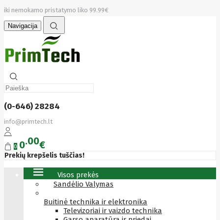
iki nemokamo pristatymo liko 99.99€
Navigacija
(0-646) 28284
info@primtech.lt
00
0
€
0
Prekių krepšelis tuščias!
Visos prekės
Sandėlio Valymas
Buitinė technika ir elektronika
Televizoriai ir vaizdo technika
Garso aparatūra ir priedai