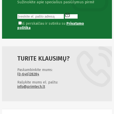
Golden
Sužinokite apie specialius pasiūlymus pirmi!
Tiger
Goodram
Google
Gorke
Aš perskaičiau ir sutinku su
Privatumo
Green
politika
Cell
Greencell
Hager
Hama
Harman
Haupa
Hgst
TURITE KLAUSIMŲ?
Hisense
Hitachi
Hitachi-
Paskambinkite mums:
LG (HL)
(0-646)28284
Hogan
Rašykite mums el. paštu:
Honor
info@primtech.lt
Choice
Horing
Lih
Hp
Hsm
Huami
Huawei