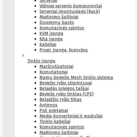
Serveriai
Vidiniai serverio komponentai
Serveriai įmontuojami (Rack)
Maitinimo šaltiniai
Duomenų bazės
Komutacinės spintos
KVM įranga
Kita įranga
Kabeliai
Progr. Įranga, licencijos
Tinklo įranga
Maršrutizatoriai
Komutatoriai
Namų bevielio Mesh tinklo sistema
Bevielio ryšio stiprintuvai
Belaidės prieigos taškai
Bevielis ryšio tinklas (CPE)
Belaidžio ryšio tiltas
Antenos
PoE prietaisai
Media konverteriai ir moduliai
Tinklo kabeliai
Komutacinės spintos
Maitinimo šaltiniai