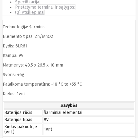
Specifikacija
Cyberpower
Pristatymo terminai ir sąlygos:
D-link
(0) Atsiliepimai
Daewoo
Dahua
DataCore
Technologija: šarminis
Datacore
Elemento tipas: Zn/MnO2
Defender
Dell
Dydis: 6LR61
Delock
Delog
Įtampa: 9V
Dicota
Matmenys: 48.5 x 26.5 x 18 mm
DIGITAL
Digitus
Svoris: 46g
Dji
Dmr
Domo
Palaikoma temperatūra: -18 °C to +55 °C
Double A
Dreame
Kiekis: 1vnt
Dsc
DURABOOK
Savybės
Dymo
Baterijos rūšis
Šarminiai elementai
Dynabook
Baterijos tipas
9V
Eaglerise
Eaton
Kiekis pakuotėje
1vnt
(vnt.)
EcoFlow
Ecovacs