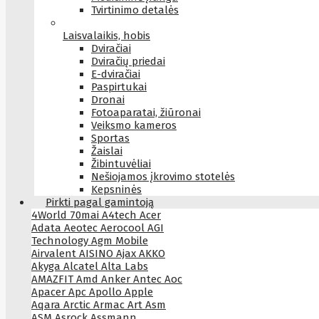
Tvirtinimo detalės
Laisvalaikis, hobis
Dviračiai
Dviračių priedai
E-dviračiai
Paspirtukai
Dronai
Fotoaparatai, žiūronai
Veiksmo kameros
Sportas
Žaislai
Žibintuvėliai
Nešiojamos įkrovimo stotelės
Kepsninės
Pirkti pagal gamintoją
4World
70mai
A4tech
Acer
Adata
Aeotec
Aerocool
AGI
Technology
Agm Mobile
Airvalent
AISINO
Ajax
AKKO
Akyga
Alcatel
Alta Labs
AMAZFIT
Amd
Anker
Antec
Aoc
Apacer
Apc
Apollo
Apple
Aqara
Arctic
Armac
Art
Asm
ASM
Asrock
Assmann