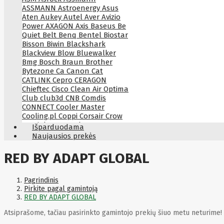
ASSMANN
Astroenergy
Asus
Aten
Aukey
Autel
Aver
Avizio
Power
AXAGON
Axis
Baseus
Be
Quiet
Belt
Benq
Bentel
Biostar
Bisson
Biwin
Blackshark
Blackview
Blow
Bluewalker
Bmg
Bosch
Braun
Brother
Bytezone
Ca
Canon
Cat
CATLINK
Cepro
CERAGON
Chieftec
Cisco
Clean Air Optima
Club
club3d
CNB
Comdis
CONNECT
Cooler Master
Cooling.pl
Coppi
Corsair
Crow
Crucial
CYBER
CyberPower
Išparduodama
Cyberpower
D-link
Daewoo
Naujausios prekės
Dahua
DataCore
Datacore
Defender
Dell
Delock
Delog
RED BY ADAPT GLOBAL
Dicota
DIGITAL
Digitus
Dji
Dmr
Domo
Double A
Dreame
Dsc
DURABOOK
Dymo
Dynabook
Pagrindinis
Eaglerise
Eaton
EcoFlow
Pirkite pagal gamintoją
Ecovacs
Edimax
Ednet
Eldes
RED BY ADAPT GLOBAL
Electronic Arts
Element
Elgato
Atsiprašome, tačiau pasirinkto gamintojo prekių šiuo metu neturime!
Emu
ENDORFY
Energenie