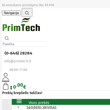
iki nemokamo pristatymo liko 99.99€
Navigacija
(0-646) 28284
info@primtech.lt
08:00-17:00
00
0
€
0
Prekių krepšelis tuščias!
Visos prekės
Sandėlio Valymas