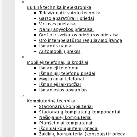
Buitinė technika ir elektronika
Televizoriai ir vaizdo technika
Garso aparatūra ir priedai
Virtuvės prietaisai
Namų apyvokos prietaisai
Grožio ir sveikatos priežiūros prietaisai
Oro ir temperatūros reguliavimo įranga
Išmanūs namai
Automobilių prekės
Mobilieji telefonai, laikrodžiai
Išmanieji telefonai
Išmaniųjų telefonų priedai
Mygtukiniai telefonai
Išmanieji laikrodžiai
Išmaniosios apyrankės
Kompiuterinė technika
Stacionarūs kompiuteriai
Stacionarių kompiuterių komponentai
Nešiojamieji kompiuteriai
Planšetiniai kompiuteriai
Išoriniai kompiuterių priedai
Žaidimų kompiuteriai (konsolės) ir priedai