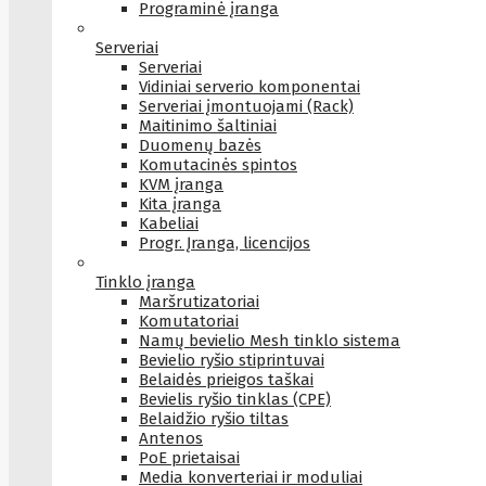
Programinė įranga
Serveriai
Serveriai
Vidiniai serverio komponentai
Serveriai įmontuojami (Rack)
Maitinimo šaltiniai
Duomenų bazės
Komutacinės spintos
KVM įranga
Kita įranga
Kabeliai
Progr. Įranga, licencijos
Tinklo įranga
Maršrutizatoriai
Komutatoriai
Namų bevielio Mesh tinklo sistema
Bevielio ryšio stiprintuvai
Belaidės prieigos taškai
Bevielis ryšio tinklas (CPE)
Belaidžio ryšio tiltas
Antenos
PoE prietaisai
Media konverteriai ir moduliai