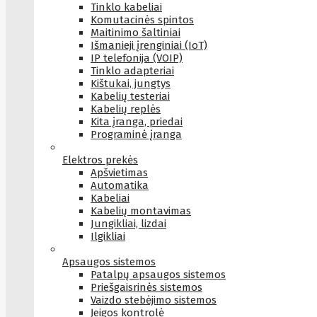
Tinklo kabeliai
Komutacinės spintos
Maitinimo šaltiniai
Išmanieji įrenginiai (IoT)
IP telefonija (VOIP)
Tinklo adapteriai
Kištukai, jungtys
Kabelių testeriai
Kabelių replės
Kita įranga, priedai
Programinė įranga
Elektros prekės
Apšvietimas
Automatika
Kabeliai
Kabelių montavimas
Jungikliai, lizdai
Ilgikliai
Apsaugos sistemos
Patalpų apsaugos sistemos
Priešgaisrinės sistemos
Vaizdo stebėjimo sistemos
Įeigos kontrolė