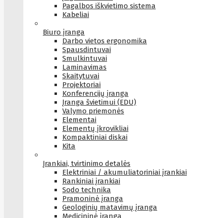
Pagalbos iškvietimo sistema
Kabeliai
Biuro įranga
Darbo vietos ergonomika
Spausdintuvai
Smulkintuvai
Laminavimas
Skaitytuvai
Projektoriai
Konferencijų įranga
Įranga švietimui (EDU)
Valymo priemonės
Elementai
Elementų įkrovikliai
Kompaktiniai diskai
Kita
Įrankiai, tvirtinimo detalės
Elektriniai / akumuliatoriniai įrankiai
Rankiniai įrankiai
Sodo technika
Pramoninė įranga
Geologinių matavimų įranga
Medicininė įranga