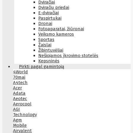
Dviračiai
Dviračių priedai
E-dviračiai
Paspirtukai
Dronai
Fotoaparatai, žiūronai
Veiksmo kameros
Sportas
Žaislai
Žibintuvėliai
Nešiojamos įkrovimo stotelės
Kepsninės
Pirkti pagal gamintoją
4World
70mai
A4tech
Acer
Adata
Aeotec
Aerocool
AGI
Technology
Agm
Mobile
Airvalent