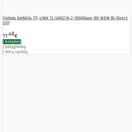
Optinis keitiklis TP-LINK TL-SM321A-2 1000Base-BX WDM Bi-Direct.
SFP
..
48
11
€
Į krepšelį
Į palyginimą
Į norų sąrašą