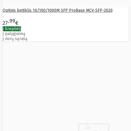
Edimax
Ednet
Optinis keitiklis 10/100/1000M SFP ProBase MCV-SFP-2020
..
Eldes
99
Electronic
27
€
Arts
Į krepšelį
Element
Į palyginimą
Elgato
Į norų sąrašą
Emu
ENDORFY
Energenie
Energizer
Enermax
Epson
Ergotron
Esperanza
Esr
Eufy
EUREKA
Eurolight
Eve
Extralink
Farfisa
FEITIAN
Fellowes
Fermax