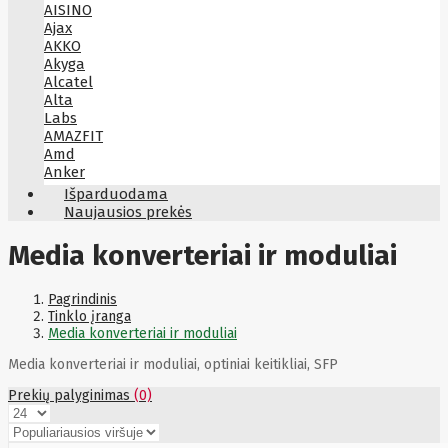
AISINO
Ajax
AKKO
Akyga
Alcatel
Alta
Labs
AMAZFIT
Amd
Anker
Antec
Išparduodama
Aoc
Naujausios prekės
Apacer
Apc
Media konverteriai ir moduliai
Apollo
Apple
Aqara
Pagrindinis
Arctic
Tinklo įranga
Armac
Media konverteriai ir moduliai
Art
Asm
Media konverteriai ir moduliai, optiniai keitikliai, SFP
ASM
Asrock
Prekių palyginimas
(0)
Assmann
ASSMANN
Astroenergy