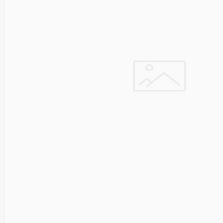
Solar
Jolywood
jp
Jung
Jvc
KARCHER
Keenetic
Kensington
KERLINK
KEYCHRON
Kieslect
King-
Sunny
Kingston
Kioxia
Kita
Knipex
Konica
Minolta
Kress
Kyocera
Lacie
Laifen
Lanberg
LANDI
Led line