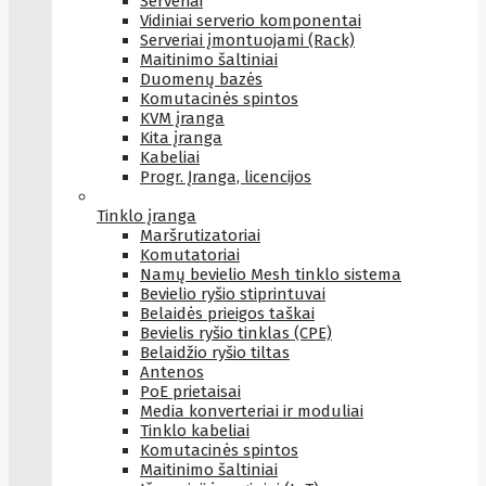
Serveriai
Vidiniai serverio komponentai
Serveriai įmontuojami (Rack)
Maitinimo šaltiniai
Duomenų bazės
Komutacinės spintos
KVM įranga
Kita įranga
Kabeliai
Progr. Įranga, licencijos
Tinklo įranga
Maršrutizatoriai
Komutatoriai
Namų bevielio Mesh tinklo sistema
Bevielio ryšio stiprintuvai
Belaidės prieigos taškai
Bevielis ryšio tinklas (CPE)
Belaidžio ryšio tiltas
Antenos
PoE prietaisai
Media konverteriai ir moduliai
Tinklo kabeliai
Komutacinės spintos
Maitinimo šaltiniai