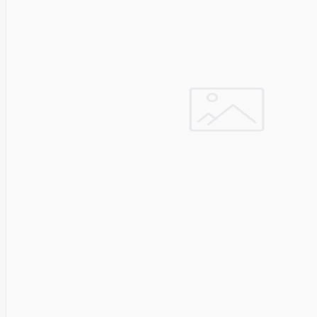
Cyberpower
D-link
Daewoo
Dahua
DataCore
Datacore
Defender
Dell
Delock
Delog
Dicota
DIGITAL
Digitus
Dji
Dmr
Domo
Double A
Dreame
Dsc
DURABOOK
Dymo
Dynabook
Eaglerise
Eaton
EcoFlow
Ecovacs