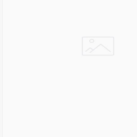
Pyronix
Qnap
Qoltec
R-
GO
TOOLS
RaidSonic
Razer
realwear
REALWEAR
Service
Recom
RED BY
ADAPT
GLOBAL
Redmond
Reflecta
Remington
Renewd
RENEWED
Reolink
Resto
Revlon
Rexel
Risen