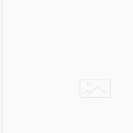
HAT3300-
4T
SYNOLOGY
HAT3300-
6T
SYNOLOGY
HAT3310-
16T
SYNOLOGY
HAT3310-
8T
SYNOLOGY
HAT5300
System
Sensor
Targus
Tcl
Team
Group
Techly
Tecnoware
Tefal
Telefunken
Telepower
Telpo
Teltonika