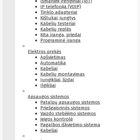
Išmanieji įrenginiai (IoT)
IP telefonija (VOIP)
Tinklo adapteriai
Kištukai, jungtys
Kabelių testeriai
Kabelių replės
Kita įranga, priedai
Programinė įranga
Elektros prekės
Apšvietimas
Automatika
Kabeliai
Kabelių montavimas
Jungikliai, lizdai
Ilgikliai
Apsaugos sistemos
Patalpų apsaugos sistemos
Priešgaisrinės sistemos
Vaizdo stebėjimo sistemos
Įeigos kontrolė
Pagalbos iškvietimo sistema
Kabeliai