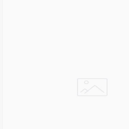
Golden
Tiger
Goodram
Google
Gorke
Green
Cell
Greencell
Hager
Hama
Harman
Haupa
Hgst
Hisense
Hitachi
Hitachi-
LG (HL)
Hogan
Honor
Choice
Horing
Lih
Hp
Hsm
Huami
Huawei