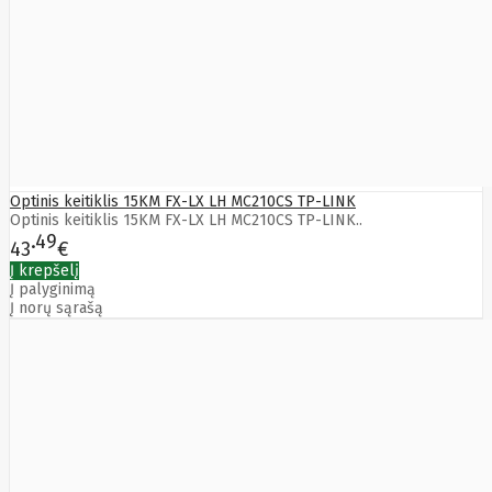
HyperX
I-
tec
Ibm
Ibox
Ic
Intracom
Icy Box
Iiyama
IMIN
Imou
Infinix
Inim
Optinis keitiklis 15KM FX-LX LH MC210CS TP-LINK
Inner
Optinis keitiklis 15KM FX-LX LH MC210CS TP-LINK..
Range
49
Inno3D
43
€
InnoVision
Į krepšelį
Insta360
Į palyginimą
Insys
Į norų sąrašą
Integral
Memory
PLC
Intel
Intellinet
Intenso
Irwin
Jabra
Jackery
Jbl
Jinko