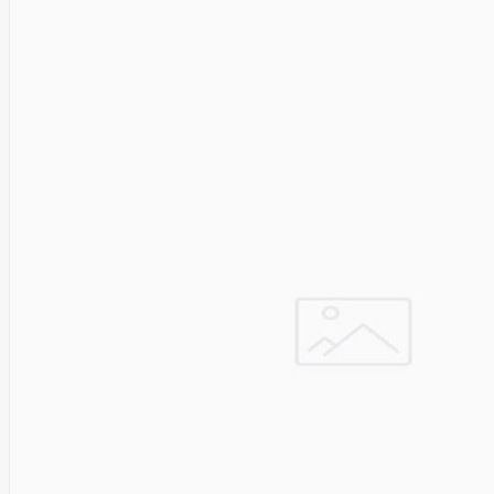
SEGWAY
Nederman
Neomounts
Netac
Netgear
NETGEAR M4300-
52G
Netrack
Newstar
Nillkin
Ninebot
Nintendo
Nitecore
Noark
Nokia
Nothingphone
NUBIA
Numens
Nvidia
Nzxt
Obo
Bettermann
Oki
OLLO
Oneplus
ONKRON
Onyx