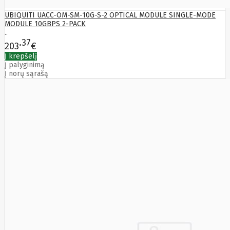
Yealink
Zalman
UBIQUITI UACC-OM-SM-10G-S-2 OPTICAL MODULE SINGLE-MODE
MODULE 10GBPS 2-PACK
Zebra
..
Zeca
37
Zotac
203
€
ZTE
Į krepšelį
Į palyginimą
Į norų sąrašą