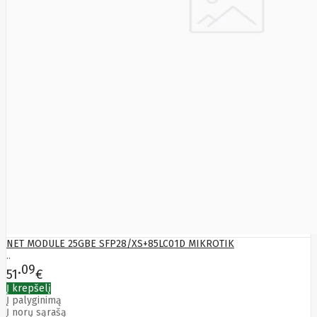
NET MODULE 25GBE SFP28/XS+85LC01D MIKROTIK
..
09
51
€
Į krepšelį
Į palyginimą
Į norų sąrašą