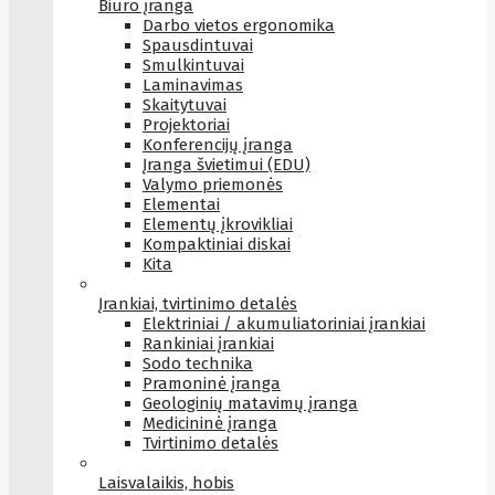
Biuro įranga
Darbo vietos ergonomika
Spausdintuvai
Smulkintuvai
Laminavimas
Skaitytuvai
Projektoriai
Konferencijų įranga
Įranga švietimui (EDU)
Valymo priemonės
Elementai
Elementų įkrovikliai
Kompaktiniai diskai
Kita
Įrankiai, tvirtinimo detalės
Elektriniai / akumuliatoriniai įrankiai
Rankiniai įrankiai
Sodo technika
Pramoninė įranga
Geologinių matavimų įranga
Medicininė įranga
Tvirtinimo detalės
Laisvalaikis, hobis