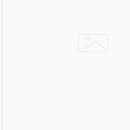
&
Security
VENTION
Verbatim
Vertiv
ViDiS S.A.
ViewSonic
Vilma
VISIONAL
Vssl
Wacom
Wago
Western
Digital
Whisper
Whitenergy
Wi-TEK
Wilk
ELECTRONICS
Xerox
Xfx
Xiaomi
Xilence
XPPEN
Xreal
Xyzprinting