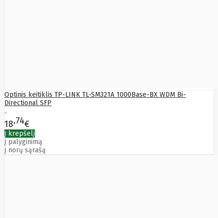
Optinis keitiklis TP-LINK TL-SM321A 1000Base-BX WDM Bi-
Directional SFP
..
74
18
€
Į krepšelį
Į palyginimą
Į norų sąrašą