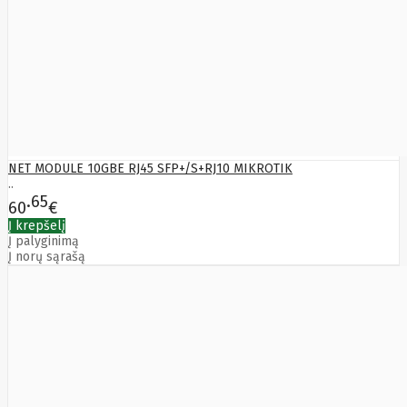
Bytezone
Ca
Canon
Cat
CATLINK
Cepro
CERAGON
Chieftec
Cisco
Clean Air
NET MODULE 10GBE RJ45 SFP+/S+RJ10 MIKROTIK
Optima
..
Club
65
60
€
club3d
CNB
Į krepšelį
Comdis
Į palyginimą
Į norų sąrašą
CONNECT
Cooler
Master
Cooling.pl
Coppi
Corsair
Crow
Crucial
CYBER
CyberPower