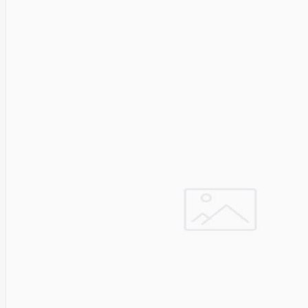
Asus
Aten
Aukey
Autel
Aver
Avizio
Power
AXAGON
Axis
Baseus
Be Quiet
Belt
Benq
Bentel
Biostar
Bisson
Biwin
Blackshark
Blackview
Blow
Bluewalker
Bmg
Bosch
Braun
Brother