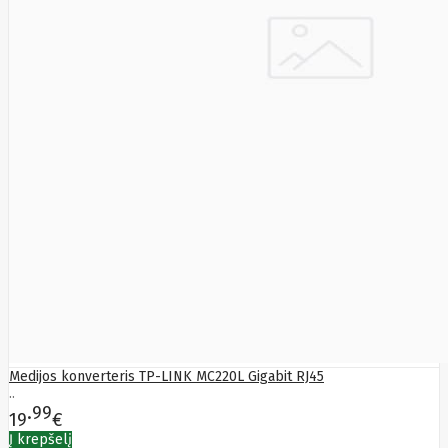
Medijos konverteris TP-LINK MC220L Gigabit RJ45
..
99
19
€
Į krepšelį