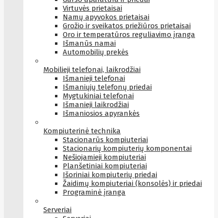
Virtuvės prietaisai
Namų apyvokos prietaisai
Grožio ir sveikatos priežiūros prietaisai
Oro ir temperatūros reguliavimo įranga
Išmanūs namai
Automobilių prekės
Mobilieji telefonai, laikrodžiai
Išmanieji telefonai
Išmaniųjų telefonų priedai
Mygtukiniai telefonai
Išmanieji laikrodžiai
Išmaniosios apyrankės
Kompiuterinė technika
Stacionarūs kompiuteriai
Stacionarių kompiuterių komponentai
Nešiojamieji kompiuteriai
Planšetiniai kompiuteriai
Išoriniai kompiuterių priedai
Žaidimų kompiuteriai (konsolės) ir priedai
Programinė įranga
Serveriai