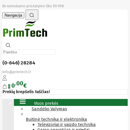
iki nemokamo pristatymo liko 99.99€
Navigacija
(0-646) 28284
info@primtech.lt
00
0
€
0
Prekių krepšelis tuščias!
Visos prekės
Sandėlio Valymas
Buitinė technika ir elektronika
Televizoriai ir vaizdo technika
Garso aparatūra ir priedai