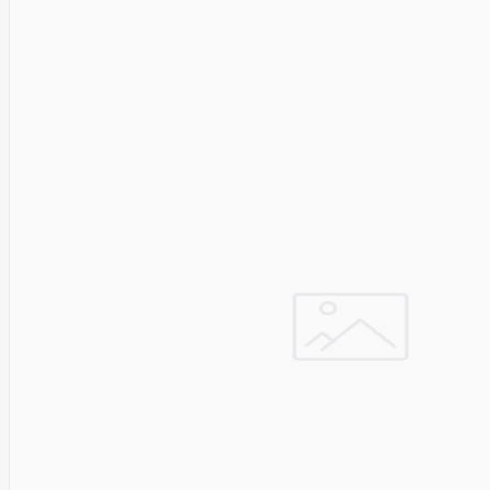
HAT3300-
4T
SYNOLOGY
HAT3300-
6T
SYNOLOGY
HAT3310-
16T
SYNOLOGY
HAT3310-
8T
SYNOLOGY
HAT5300
System
Sensor
Targus
Tcl
Team
Group
Techly
Tecnoware
Tefal
Telefunken
Telepower
Telpo
Teltonika