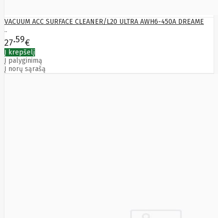
VACUUM ACC SURFACE CLEANER/L20 ULTRA AWH6-450A DREAME
..
59
27
€
Į krepšelį
Į palyginimą
Į norų sąrašą