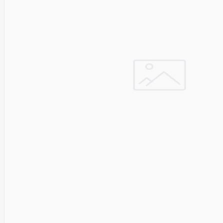
Pyronix
Qnap
Qoltec
R-
GO
TOOLS
RaidSonic
Razer
realwear
REALWEAR
Service
Recom
RED BY
ADAPT
GLOBAL
Redmond
Reflecta
Remington
Renewd
RENEWED
Reolink
Resto
Revlon
Rexel
Risen