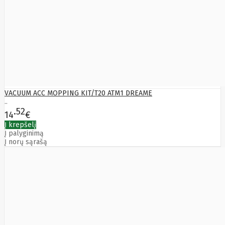
Bytezone
Ca
Canon
Cat
CATLINK
Cepro
CERAGON
Chieftec
Cisco
Clean Air
VACUUM ACC MOPPING KIT/T20 ATM1 DREAME
Optima
..
Club
52
14
€
club3d
CNB
Į krepšelį
Comdis
Į palyginimą
Į norų sąrašą
CONNECT
Cooler
Master
Cooling.pl
Coppi
Corsair
Crow
Crucial
CYBER
CyberPower