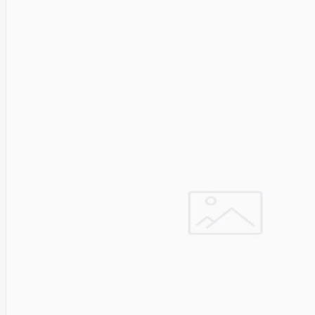
Golden
Tiger
Goodram
Google
Gorke
Green
Cell
Greencell
Hager
Hama
Harman
Haupa
Hgst
Hisense
Hitachi
Hitachi-
LG (HL)
Hogan
Honor
Choice
Horing
Lih
Hp
Hsm
Huami
Huawei