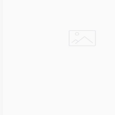
&
Security
VENTION
Verbatim
Vertiv
ViDiS S.A.
ViewSonic
Vilma
VISIONAL
Vssl
Wacom
Wago
Western
Digital
Whisper
Whitenergy
Wi-TEK
Wilk
ELECTRONICS
Xerox
Xfx
Xiaomi
Xilence
XPPEN
Xreal
Xyzprinting