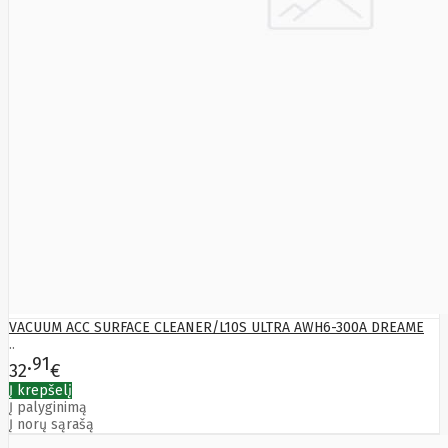
VACUUM ACC SURFACE CLEANER/L10S ULTRA AWH6-300A DREAME
..
91
32
€
Į krepšelį
Į palyginimą
Į norų sąrašą