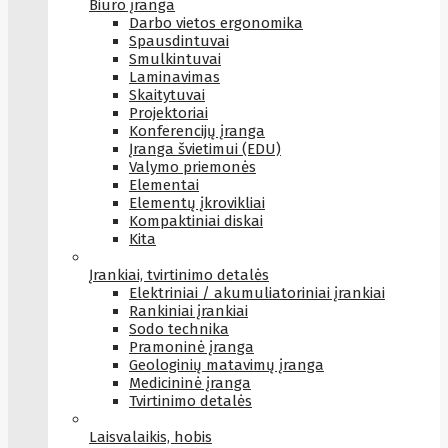
Biuro įranga
Darbo vietos ergonomika
Spausdintuvai
Smulkintuvai
Laminavimas
Skaitytuvai
Projektoriai
Konferencijų įranga
Įranga švietimui (EDU)
Valymo priemonės
Elementai
Elementų įkrovikliai
Kompaktiniai diskai
Kita
Įrankiai, tvirtinimo detalės
Elektriniai / akumuliatoriniai įrankiai
Rankiniai įrankiai
Sodo technika
Pramoninė įranga
Geologinių matavimų įranga
Medicininė įranga
Tvirtinimo detalės
Laisvalaikis, hobis