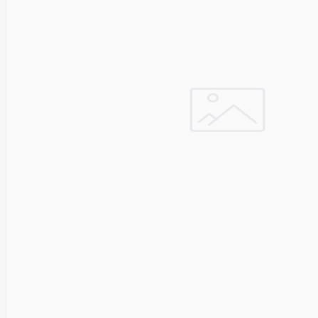
Cyberpower
D-link
Daewoo
Dahua
DataCore
Datacore
Defender
Dell
Delock
Delog
Dicota
DIGITAL
Digitus
Dji
Dmr
Domo
Double A
Dreame
Dsc
DURABOOK
Dymo
Dynabook
Eaglerise
Eaton
EcoFlow
Ecovacs