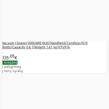
Vacuum Cleaner|DREAME|R20|Handheld/Cordless|570
Watts|Capacity 0.6 l|Weight 1.67 kg|VTV97A
..
05
335
€
Į krepšelį
Į palyginimą
Į norų sąrašą