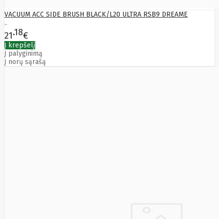
Yealink
Zalman
VACUUM ACC SIDE BRUSH BLACK/L20 ULTRA RSB9 DREAME
..
Zebra
18
Zeca
21
€
Zotac
Į krepšelį
ZTE
Į palyginimą
Į norų sąrašą