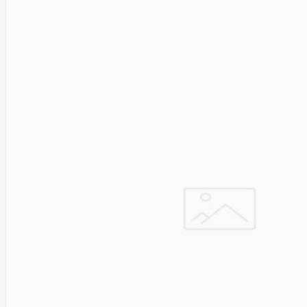
Asus
Aten
Aukey
Autel
Aver
Avizio
Power
AXAGON
Axis
Baseus
Be Quiet
Belt
Benq
Bentel
Biostar
Bisson
Biwin
Blackshark
Blackview
Blow
Bluewalker
Bmg
Bosch
Braun
Brother