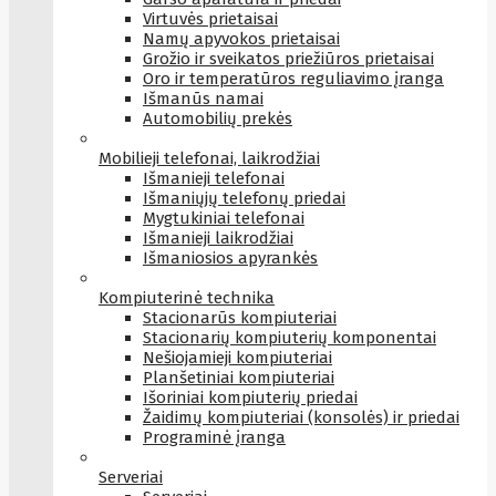
Virtuvės prietaisai
Namų apyvokos prietaisai
Grožio ir sveikatos priežiūros prietaisai
Oro ir temperatūros reguliavimo įranga
Išmanūs namai
Automobilių prekės
Mobilieji telefonai, laikrodžiai
Išmanieji telefonai
Išmaniųjų telefonų priedai
Mygtukiniai telefonai
Išmanieji laikrodžiai
Išmaniosios apyrankės
Kompiuterinė technika
Stacionarūs kompiuteriai
Stacionarių kompiuterių komponentai
Nešiojamieji kompiuteriai
Planšetiniai kompiuteriai
Išoriniai kompiuterių priedai
Žaidimų kompiuteriai (konsolės) ir priedai
Programinė įranga
Serveriai