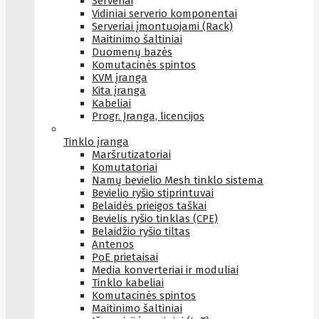
Serveriai
Vidiniai serverio komponentai
Serveriai įmontuojami (Rack)
Maitinimo šaltiniai
Duomenų bazės
Komutacinės spintos
KVM įranga
Kita įranga
Kabeliai
Progr. Įranga, licencijos
Tinklo įranga
Maršrutizatoriai
Komutatoriai
Namų bevielio Mesh tinklo sistema
Bevielio ryšio stiprintuvai
Belaidės prieigos taškai
Bevielis ryšio tinklas (CPE)
Belaidžio ryšio tiltas
Antenos
PoE prietaisai
Media konverteriai ir moduliai
Tinklo kabeliai
Komutacinės spintos
Maitinimo šaltiniai