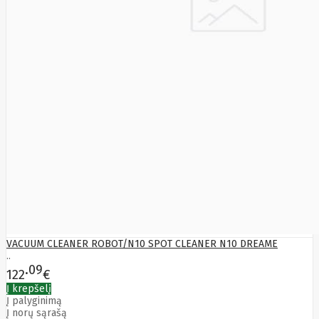
VACUUM CLEANER ROBOT/N10 SPOT CLEANER N10 DREAME
..
09
122
€
Į krepšelį
Į palyginimą
Į norų sąrašą