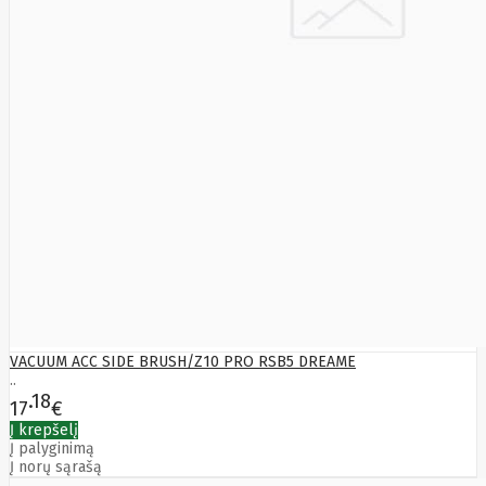
Fibaro
Finder
Fluke
Networks
Forteza
Fortinet
Foxess
FoxSec
Fractal
Frejus
Fujifilm
Fujitsu
G.skill
Gainward
Garmin
Gazer
Gembird
GenWay
Getac
VACUUM ACC SIDE BRUSH/Z10 PRO RSB5 DREAME
Gigabyte
..
Global
18
17
€
Fire
Į krepšelį
Equipment
Į palyginimą
Gn
Į norų sąrašą
Netcom