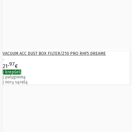
Boox
Oppo
Orbex
Orvaldi
Other
Overmax
Palit
Panasonic
Pantum
panzerglass
VACUUM ACC DUST BOX FILTER/Z10 PRO RHF5 DREAME
Paradox
..
Patriot
97
21
€
PETCUBE
Į krepšelį
Philips
Į palyginimą
Plantronics
Į norų sąrašą
Pny
PocketBook
Poco
Poly
Polycom
PowerColor
PowerWalker
Powerwalker
Priotherm
PULSAR