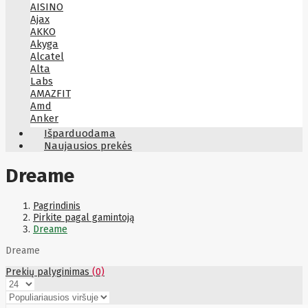
AISINO
Ajax
AKKO
Akyga
Alcatel
Alta
Labs
AMAZFIT
Amd
Anker
Antec
Išparduodama
Aoc
Naujausios prekės
Apacer
Apc
Dreame
Apollo
Apple
Aqara
Pagrindinis
Arctic
Pirkite pagal gamintoją
Armac
Dreame
Art
Asm
Dreame
ASM
Asrock
Prekių palyginimas
(0)
Assmann
ASSMANN
Astroenergy