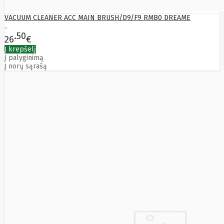
Edimax
Ednet
VACUUM CLEANER ACC MAIN BRUSH/D9/F9 RMB0 DREAME
..
Eldes
50
Electronic
26
€
Arts
Į krepšelį
Element
Į palyginimą
Elgato
Į norų sąrašą
Emu
ENDORFY
Energenie
Energizer
Enermax
Epson
Ergotron
Esperanza
Esr
Eufy
EUREKA
Eurolight
Eve
Extralink
Farfisa
FEITIAN
Fellowes
Fermax