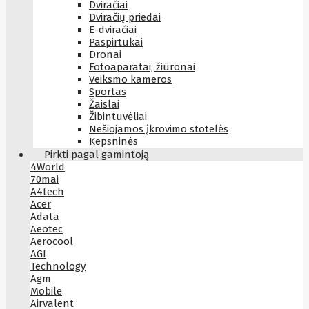
Dviračiai
Dviračių priedai
E-dviračiai
Paspirtukai
Dronai
Fotoaparatai, žiūronai
Veiksmo kameros
Sportas
Žaislai
Žibintuvėliai
Nešiojamos įkrovimo stotelės
Kepsninės
Pirkti pagal gamintoją
4World
70mai
A4tech
Acer
Adata
Aeotec
Aerocool
AGI
Technology
Agm
Mobile
Airvalent