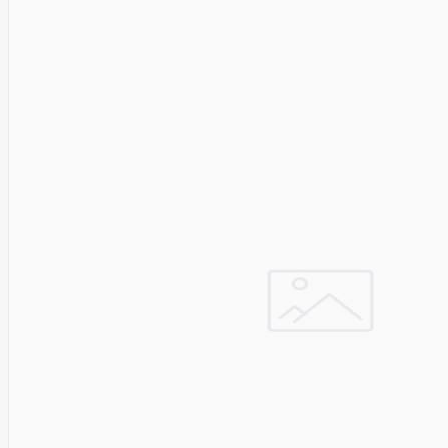
SEGWAY
Nederman
Neomounts
Netac
Netgear
NETGEAR M4300-
52G
Netrack
Newstar
Nillkin
Ninebot
Nintendo
Nitecore
Noark
Nokia
Nothingphone
NUBIA
Numens
Nvidia
Nzxt
Obo
Bettermann
Oki
OLLO
Oneplus
ONKRON
Onyx