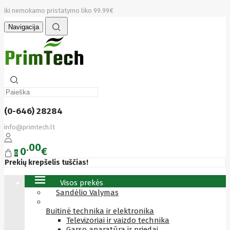
iki nemokamo pristatymo liko 99.99€
Navigacija
(0-646) 28284
info@primtech.lt
00
0
€
0
Prekių krepšelis tuščias!
Visos prekės
Sandėlio Valymas
Buitinė technika ir elektronika
Televizoriai ir vaizdo technika
Garso aparatūra ir priedai