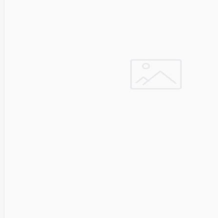
Solar
Jolywood
jp
Jung
Jvc
KARCHER
Keenetic
Kensington
KERLINK
KEYCHRON
Kieslect
King-
Sunny
Kingston
Kioxia
Kita
Knipex
Konica
Minolta
Kress
Kyocera
Lacie
Laifen
Lanberg
LANDI
Led line