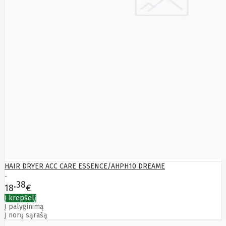
Sizzapp
Sk Hynix
Smart360
SMARTMI
Solidigm
Solo
Sonoff
Sony
Soundcore
SPARKLE
SSB
Starfix
Amex
Start.Lan
static
Static
Control
SteelSeries
Steelseries
HAIR DRYER ACC CARE ESSENCE/AHPH10 DREAME
STORVIX
..
STYLIES
38
18
€
Supermicro
Į krepšelį
Switchbot
Į palyginimą
Synology
Į norų sąrašą
SYNOLOGY