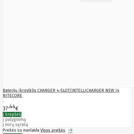
Fibaro
Finder
Fluke
Networks
Forteza
Fortinet
Foxess
FoxSec
Fractal
Frejus
Fujifilm
Fujitsu
G.skill
Gainward
Garmin
Gazer
Gembird
Baterijų įkroviklis CHARGER 4-SLOT/INTELLICHARGER NEW I4
GenWay
NITECORE
Getac
..
Gigabyte
44
37
€
Global
Fire
Į krepšelį
Equipment
Į palyginimą
Gn
Į norų sąrašą
Netcom
Prekės su nuolaida
Visos prekės