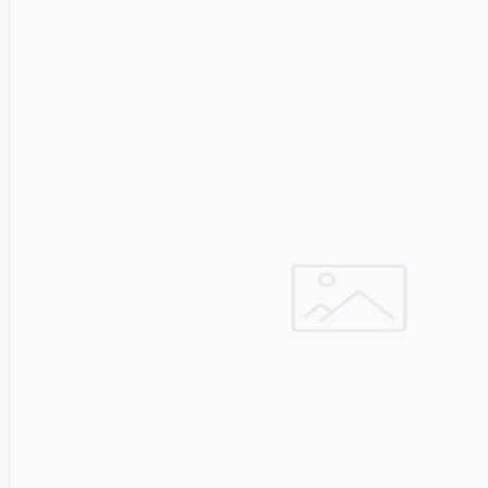
Asus
Aten
Aukey
Autel
Aver
Avizio
Power
AXAGON
Axis
Baseus
Be Quiet
Belt
Benq
Bentel
Biostar
Bisson
Biwin
Blackshark
Blackview
Blow
Bluewalker
Bmg
Bosch
Braun
Brother