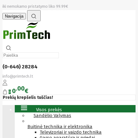
iki nemokamo pristatymo liko 99.99€
Navigacija
(0-646) 28284
info@primtech.lt
00
0
€
0
Prekių krepšelis tuščias!
Visos prekės
Sandėlio Valymas
Buitinė technika ir elektronika
Televizoriai ir vaizdo technika
Garso aparatūra ir priedai