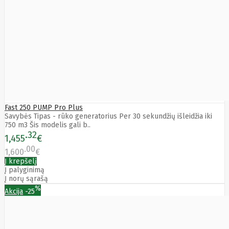
HyperX
I-
tec
Ibm
Ibox
Ic
Intracom
Icy Box
Iiyama
IMIN
Imou
Infinix
Inim
Inner
Range
Fast 250 PUMP Pro Plus
Inno3D
Savybės Tipas - rūko generatorius Per 30 sekundžių išleidžia iki
InnoVision
750 m3 Šis modelis gali b..
Insta360
32
1,455
€
Insys
00
Integral
1,600
€
Memory
Į krepšelį
PLC
Intel
Į palyginimą
Intellinet
Į norų sąrašą
Intenso
%
Akcija
-25
Irwin
Jabra
Jackery
Jbl
Jinko