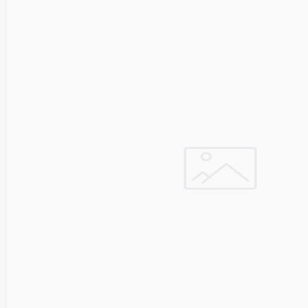
Solar
Jolywood
jp
Jung
Jvc
KARCHER
Keenetic
Kensington
KERLINK
KEYCHRON
Kieslect
King-
Sunny
Kingston
Kioxia
Kita
Knipex
Konica
Minolta
Kress
Kyocera
Lacie
Laifen
Lanberg
LANDI
Led line