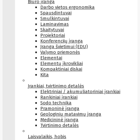
Biuro įranga
Darbo vietos ergonomika
Spausdintuvai
Smulkintuvai
Laminavimas
Skaitytuvai
Projektoriai
Konferencijų įranga
Įranga švietimui (EDU)
Valymo priemonės
Elementai
Elementų įkrovikliai
Kompaktiniai diskai
Kita
Įrankiai, tvirtinimo detalės
Elektriniai / akumuliatoriniai įrankiai
Rankiniai įrankiai
Sodo technika
Pramoninė įranga
Geologinių matavimų įranga
Medicininė įranga
Tvirtinimo detalės
Laisvalaikis, hobis