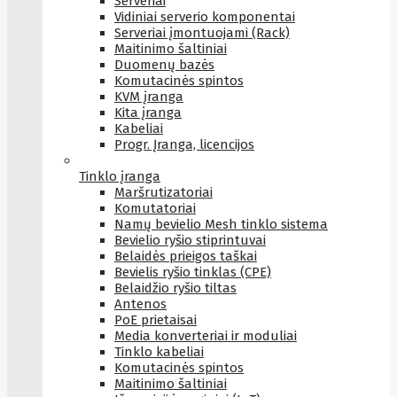
Serveriai
Vidiniai serverio komponentai
Serveriai įmontuojami (Rack)
Maitinimo šaltiniai
Duomenų bazės
Komutacinės spintos
KVM įranga
Kita įranga
Kabeliai
Progr. Įranga, licencijos
Tinklo įranga
Maršrutizatoriai
Komutatoriai
Namų bevielio Mesh tinklo sistema
Bevielio ryšio stiprintuvai
Belaidės prieigos taškai
Bevielis ryšio tinklas (CPE)
Belaidžio ryšio tiltas
Antenos
PoE prietaisai
Media konverteriai ir moduliai
Tinklo kabeliai
Komutacinės spintos
Maitinimo šaltiniai