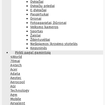
Dviračiai
Dviračių priedai
E-dviračiai
Paspirtukai
Dronai
Fotoaparatai, žiūronai
Veiksmo kameros
Sportas
Žaislai
Žibintuvėliai
Nešiojamos įkrovimo stotelės
Kepsninės
Pirkti pagal gamintoją
4World
70mai
A4tech
Acer
Adata
Aeotec
Aerocool
AGI
Technology
Agm
Mobile
Airvalent