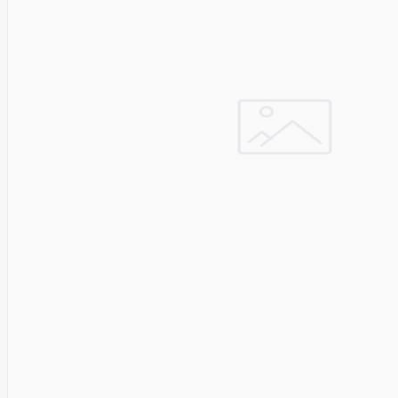
Manhattan
Marathon
Mean
Well
Media-
Tech
Mediarange
Mercusys
Meross
Mersive
Micron
Microsoft
MikroTik
Mikrotik
Mmd
MONTECH
Motorola
MOVA
Msi
Multibrackets
myfirst
N-Gear
Natec
Navee
NAVIMOW
BY