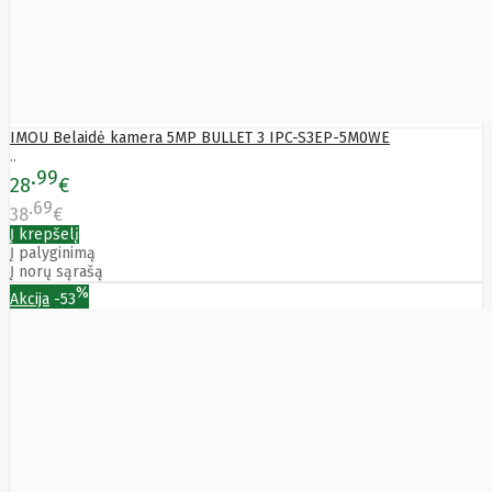
LITE
Leduro
Ledvance
Legrand
Leitz
Acco
Brands
IMOU Belaidė kamera 5MP BULLET 3 IPC-S3EP-5M0WE
Lenovo
..
Lexar
99
28
€
Lexmark
69
Lg
LIAN
38
€
LI
Į krepšelį
LifeSmart
Į palyginimą
Lindy
Į norų sąrašą
Linkbasic
%
Akcija
-53
Liregus
Listan
Livolo
Locinox
LogiLink
Logilink
Logitech
Loop
Mobile
Lydsto