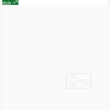
Golden
%
Akcija
-9
Tiger
Goodram
Google
Gorke
Green
Cell
Greencell
Hager
Hama
Harman
Haupa
Hgst
Hisense
Hitachi
Hitachi-
LG (HL)
Hogan
Honor
Choice
Horing
Lih
Hp
Hsm
Huami
Huawei