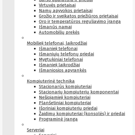
Virtuvės prietaisai
Namų apyvokos prietaisai
Grožio ir sveikatos priežiūros prietaisai
Oro ir temperatūros reguliavimo įranga
Išmanūs namai
Automobilių prekės
Mobilieji telefonai, laikrodžiai
Išmanieji telefonai
Išmaniųjų telefonų priedai
Mygtukiniai telefonai
Išmanieji laikrodžiai
Išmaniosios apyrankės
Kompiuterinė technika
Stacionarūs kompiuteriai
Stacionarių kompiuterių komponentai
Nešiojamieji kompiuteriai
Planšetiniai kompiuteriai
Išoriniai kompiuterių priedai
Žaidimų kompiuteriai (konsolės) ir priedai
Programinė įranga
Serveriai