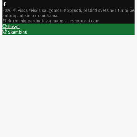
TENDA
Tesvor
2026 © Visos teisės saugomos. Kopijuoti, platinti svetainės turinį be
Texecom
autorių sutikimo draudžiama.
Thomson
Elektroninių parduotuvių nuoma
-
eshoprent.com
Thrustmaster
Rašyti
TomTom
Skambinti
Topkodas
Toshiba
Tp-Link
Tracer
Transcend
Trendnet
Trikdis
TruAudio
Trust
Tzs
First
Austria
Ubiquiti
Ufesa
ULEFONE
Uni-T
UniPOS
Unitek
UROVO
Utc Fire