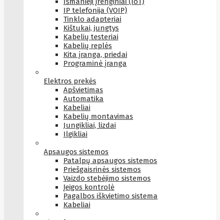
Išmanieji įrenginiai (IoT)
IP telefonija (VOIP)
Tinklo adapteriai
Kištukai, jungtys
Kabelių testeriai
Kabelių replės
Kita įranga, priedai
Programinė įranga
Elektros prekės
Apšvietimas
Automatika
Kabeliai
Kabelių montavimas
Jungikliai, lizdai
Ilgikliai
Apsaugos sistemos
Patalpų apsaugos sistemos
Priešgaisrinės sistemos
Vaizdo stebėjimo sistemos
Įeigos kontrolė
Pagalbos iškvietimo sistema
Kabeliai