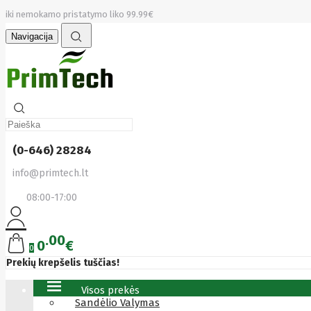
iki nemokamo pristatymo liko 99.99€
Navigacija
(0-646) 28284
info@primtech.lt
08:00-17:00
00
0
€
0
Prekių krepšelis tuščias!
Visos prekės
Sandėlio Valymas