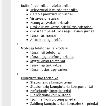
Buitinė technika ir elektronika
Televizoriai ir vaizdo technika
Garso aparatūra ir priedai
Virtuvės prietaisai
Namų apyvokos prietaisai
Grožio ir sveikatos priežiūros prietaisai
Oro ir temperatūros reguliavimo įranga
Išmanūs namai
Automobilių prekės
Mobilieji telefonai, laikrodžiai
Išmanieji telefonai
Išmaniųjų telefonų priedai
Mygtukiniai telefonai
Išmanieji laikrodžiai
Išmaniosios apyrankės
Kompiuterinė technika
Stacionarūs kompiuteriai
Stacionarių kompiuterių komponentai
Nešiojamieji kompiuteriai
Planšetiniai kompiuteriai
Išoriniai kompiuterių priedai
Žaidimų kompiuteriai (konsolės) ir priedai