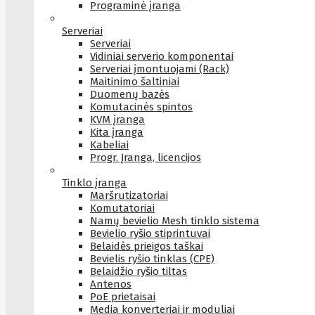
Programinė įranga
Serveriai
Serveriai
Vidiniai serverio komponentai
Serveriai įmontuojami (Rack)
Maitinimo šaltiniai
Duomenų bazės
Komutacinės spintos
KVM įranga
Kita įranga
Kabeliai
Progr. Įranga, licencijos
Tinklo įranga
Maršrutizatoriai
Komutatoriai
Namų bevielio Mesh tinklo sistema
Bevielio ryšio stiprintuvai
Belaidės prieigos taškai
Bevielis ryšio tinklas (CPE)
Belaidžio ryšio tiltas
Antenos
PoE prietaisai
Media konverteriai ir moduliai