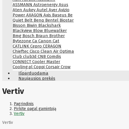
ASSMANN
Astroenergy
Asus
Aten
Aukey
Autel
Aver
Avizio
Power
AXAGON
Axis
Baseus
Be
Quiet
Belt
Benq
Bentel
Biostar
Bisson
Biwin
Blackshark
Blackview
Blow
Bluewalker
Bmg
Bosch
Braun
Brother
Bytezone
Ca
Canon
Cat
CATLINK
Cepro
CERAGON
Chieftec
Cisco
Clean Air Optima
Club
club3d
CNB
Comdis
CONNECT
Cooler Master
Cooling.pl
Coppi
Corsair
Crow
Crucial
CYBER
CyberPower
Išparduodama
Cyberpower
D-link
Daewoo
Naujausios prekės
Dahua
DataCore
Datacore
Defender
Dell
Delock
Delog
Vertiv
Dicota
DIGITAL
Digitus
Dji
Dmr
Domo
Double A
Dreame
Dsc
DURABOOK
Dymo
Dynabook
Pagrindinis
Eaglerise
Eaton
EcoFlow
Pirkite pagal gamintoją
Ecovacs
Edimax
Ednet
Eldes
Vertiv
Electronic Arts
Element
Elgato
Vertiv
Emu
ENDORFY
Energenie