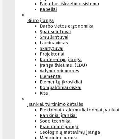
Pagalbos iškvietimo sistema
Kabeliai
Biuro įranga
Darbo vietos ergonomika
Spausdintuvai
Smulkintuvai
Laminavimas
Skaitytuvai
Projektoriai
Konferencijų įranga
Įranga švietimui (EDU)
Valymo priemonės
Elementai
Elementų įkrovikliai
Kompaktiniai diskai
Kita
Įrankiai, tvirtinimo detalės
Elektriniai / akumuliatoriniai įrankiai
Rankiniai įrankiai
Sodo technika
Pramoninė įranga
Geologinių matavimų įranga
Medicininė įranga