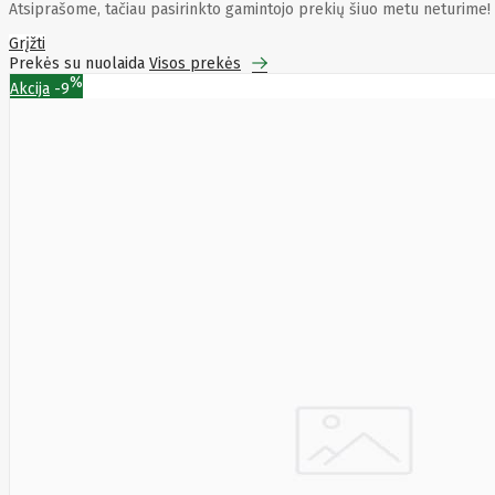
Energizer
Enermax
Epson
Atsiprašome, tačiau pasirinkto gamintojo prekių šiuo metu neturime!
Ergotron
Esperanza
Esr
Eufy
EUREKA
Eurolight
Eve
Grįžti
Extralink
Farfisa
FEITIAN
Prekės su nuolaida
Visos prekės
Fellowes
Fermax
Fibaro
Finder
%
Akcija
-9
Fluke Networks
Forteza
Fortinet
Foxess
FoxSec
Fractal
Frejus
Fujifilm
Fujitsu
G.skill
Gainward
Garmin
Gazer
Gembird
GenWay
Getac
Gigabyte
Global Fire
Equipment
Gn Netcom
Golden
Tiger
Goodram
Google
Gorke
Green Cell
Greencell
Hager
Hama
Harman
Haupa
Hgst
Hisense
Hitachi
Hitachi-LG
(HL)
Hogan
Honor Choice
Horing Lih
Hp
Hsm
Huami
Huawei
HyperX
I-tec
Ibm
Ibox
Ic Intracom
Icy Box
Iiyama
IMIN
Imou
Infinix
Inim
Inner
Range
Inno3D
InnoVision
Insta360
Insys
Integral
Memory PLC
Intel
Intellinet
Intenso
Irwin
Jabra
Jackery
Jbl