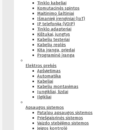
Tinklo kabeliai
Komutacinės spintos
Maitinimo šaltiniai
Išmanieji įrenginiai (IoT)
IP telefonija (VOIP)
Tinklo adapteriai
Kištukai, jungtys
Kabelių testeriai
Kabelių replės
Kita įranga, priedai
Programinė įranga
Elektros prekės
Apšvietimas
Automatika
Kabeliai
Kabelių montavimas
Jungikliai, lizdai
Ilgikliai
Apsaugos sistemos
Patalpų apsaugos sistemos
Priešgaisrinės sistemos
Vaizdo stebėjimo sistemos
Įeigos kontrolė