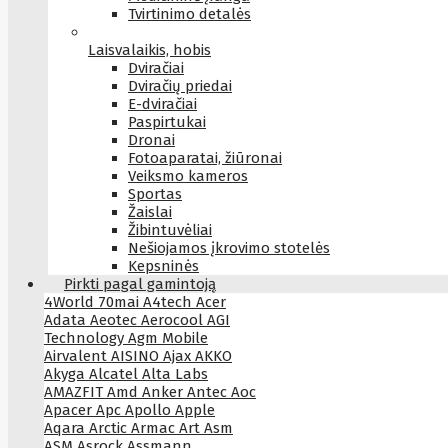
Tvirtinimo detalės
Laisvalaikis, hobis
Dviračiai
Dviračių priedai
E-dviračiai
Paspirtukai
Dronai
Fotoaparatai, žiūronai
Veiksmo kameros
Sportas
Žaislai
Žibintuvėliai
Nešiojamos įkrovimo stotelės
Kepsninės
Pirkti pagal gamintoją
4World
70mai
A4tech
Acer
Adata
Aeotec
Aerocool
AGI
Technology
Agm Mobile
Airvalent
AISINO
Ajax
AKKO
Akyga
Alcatel
Alta Labs
AMAZFIT
Amd
Anker
Antec
Aoc
Apacer
Apc
Apollo
Apple
Aqara
Arctic
Armac
Art
Asm
ASM
Asrock
Assmann