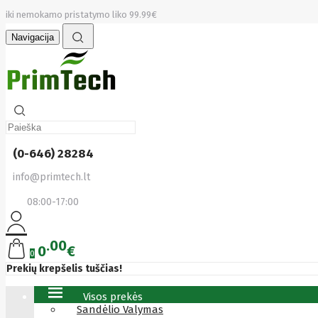
iki nemokamo pristatymo liko 99.99€
Navigacija
(0-646) 28284
info@primtech.lt
08:00-17:00
00
0
€
0
Prekių krepšelis tuščias!
Visos prekės
Sandėlio Valymas