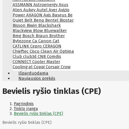
ASSMANN
Astroenergy
Asus
Aten
Aukey
Autel
Aver
Avizio
Power
AXAGON
Axis
Baseus
Be
Quiet
Belt
Benq
Bentel
Biostar
Bisson
Biwin
Blackshark
Blackview
Blow
Bluewalker
Bmg
Bosch
Braun
Brother
Bytezone
Ca
Canon
Cat
CATLINK
Cepro
CERAGON
Chieftec
Cisco
Clean Air Optima
Club
club3d
CNB
Comdis
CONNECT
Cooler Master
Cooling.pl
Coppi
Corsair
Crow
Crucial
CYBER
CyberPower
Išparduodama
Cyberpower
D-link
Daewoo
Naujausios prekės
Dahua
DataCore
Datacore
Defender
Dell
Delock
Delog
Bevielis ryšio tinklas (CPE)
Dicota
DIGITAL
Digitus
Dji
Dmr
Domo
Double A
Dreame
Dsc
DURABOOK
Dymo
Dynabook
Pagrindinis
Eaglerise
Eaton
EcoFlow
Tinklo įranga
Ecovacs
Edimax
Ednet
Eldes
Bevielis ryšio tinklas (CPE)
Electronic Arts
Element
Elgato
Bevielis ryšio tinklas (CPE)
Emu
ENDORFY
Energenie