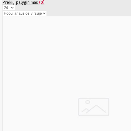
Energizer
Enermax
Epson
Prekių palyginimas
(0)
Ergotron
Esperanza
Esr
Eufy
EUREKA
Eurolight
Eve
Extralink
Farfisa
FEITIAN
Fellowes
Fermax
Fibaro
Finder
Fluke Networks
Forteza
Fortinet
Foxess
FoxSec
Fractal
Frejus
Fujifilm
Fujitsu
G.skill
Gainward
Garmin
Gazer
Gembird
GenWay
Getac
Gigabyte
Global Fire
Equipment
Gn Netcom
Golden
Tiger
Goodram
Google
Gorke
Green Cell
Greencell
Hager
Hama
Harman
Haupa
Hgst
Hisense
Hitachi
Hitachi-LG
(HL)
Hogan
Honor Choice
Horing Lih
Hp
Hsm
Huami
Huawei
HyperX
I-tec
Ibm
Ibox
Ic Intracom
Icy Box
Iiyama
IMIN
Imou
Infinix
Inim
Inner
Range
Inno3D
InnoVision
Insta360
Insys
Integral
Memory PLC
Intel
Intellinet
Intenso
Irwin
Jabra
Jackery
Jbl