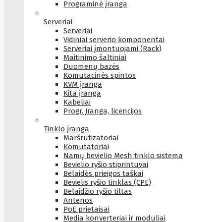
Programinė įranga
Serveriai
Serveriai
Vidiniai serverio komponentai
Serveriai įmontuojami (Rack)
Maitinimo šaltiniai
Duomenų bazės
Komutacinės spintos
KVM įranga
Kita įranga
Kabeliai
Progr. Įranga, licencijos
Tinklo įranga
Maršrutizatoriai
Komutatoriai
Namų bevielio Mesh tinklo sistema
Bevielio ryšio stiprintuvai
Belaidės prieigos taškai
Bevielis ryšio tinklas (CPE)
Belaidžio ryšio tiltas
Antenos
PoE prietaisai
Media konverteriai ir moduliai