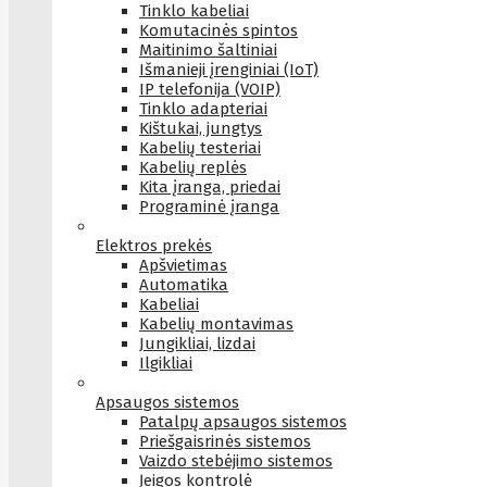
Tinklo kabeliai
Komutacinės spintos
Maitinimo šaltiniai
Išmanieji įrenginiai (IoT)
IP telefonija (VOIP)
Tinklo adapteriai
Kištukai, jungtys
Kabelių testeriai
Kabelių replės
Kita įranga, priedai
Programinė įranga
Elektros prekės
Apšvietimas
Automatika
Kabeliai
Kabelių montavimas
Jungikliai, lizdai
Ilgikliai
Apsaugos sistemos
Patalpų apsaugos sistemos
Priešgaisrinės sistemos
Vaizdo stebėjimo sistemos
Įeigos kontrolė