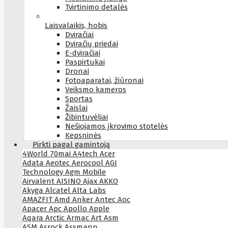
Tvirtinimo detalės
Laisvalaikis, hobis
Dviračiai
Dviračių priedai
E-dviračiai
Paspirtukai
Dronai
Fotoaparatai, žiūronai
Veiksmo kameros
Sportas
Žaislai
Žibintuvėliai
Nešiojamos įkrovimo stotelės
Kepsninės
Pirkti pagal gamintoją
4World
70mai
A4tech
Acer
Adata
Aeotec
Aerocool
AGI
Technology
Agm Mobile
Airvalent
AISINO
Ajax
AKKO
Akyga
Alcatel
Alta Labs
AMAZFIT
Amd
Anker
Antec
Aoc
Apacer
Apc
Apollo
Apple
Aqara
Arctic
Armac
Art
Asm
ASM
Asrock
Assmann