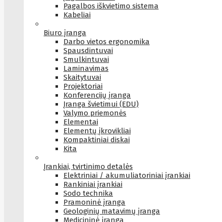
Pagalbos iškvietimo sistema
Kabeliai
Biuro įranga
Darbo vietos ergonomika
Spausdintuvai
Smulkintuvai
Laminavimas
Skaitytuvai
Projektoriai
Konferencijų įranga
Įranga švietimui (EDU)
Valymo priemonės
Elementai
Elementų įkrovikliai
Kompaktiniai diskai
Kita
Įrankiai, tvirtinimo detalės
Elektriniai / akumuliatoriniai įrankiai
Rankiniai įrankiai
Sodo technika
Pramoninė įranga
Geologinių matavimų įranga
Medicininė įranga