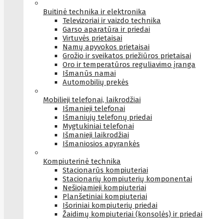
Buitinė technika ir elektronika
Televizoriai ir vaizdo technika
Garso aparatūra ir priedai
Virtuvės prietaisai
Namų apyvokos prietaisai
Grožio ir sveikatos priežiūros prietaisai
Oro ir temperatūros reguliavimo įranga
Išmanūs namai
Automobilių prekės
Mobilieji telefonai, laikrodžiai
Išmanieji telefonai
Išmaniųjų telefonų priedai
Mygtukiniai telefonai
Išmanieji laikrodžiai
Išmaniosios apyrankės
Kompiuterinė technika
Stacionarūs kompiuteriai
Stacionarių kompiuterių komponentai
Nešiojamieji kompiuteriai
Planšetiniai kompiuteriai
Išoriniai kompiuterių priedai
Žaidimų kompiuteriai (konsolės) ir priedai