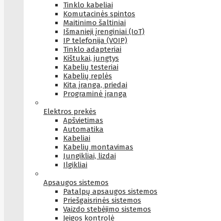
Tinklo kabeliai
Komutacinės spintos
Maitinimo šaltiniai
Išmanieji įrenginiai (IoT)
IP telefonija (VOIP)
Tinklo adapteriai
Kištukai, jungtys
Kabelių testeriai
Kabelių replės
Kita įranga, priedai
Programinė įranga
Elektros prekės
Apšvietimas
Automatika
Kabeliai
Kabelių montavimas
Jungikliai, lizdai
Ilgikliai
Apsaugos sistemos
Patalpų apsaugos sistemos
Priešgaisrinės sistemos
Vaizdo stebėjimo sistemos
Įeigos kontrolė