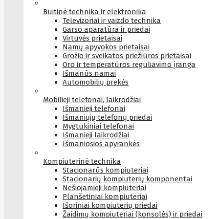
Buitinė technika ir elektronika
Televizoriai ir vaizdo technika
Garso aparatūra ir priedai
Virtuvės prietaisai
Namų apyvokos prietaisai
Grožio ir sveikatos priežiūros prietaisai
Oro ir temperatūros reguliavimo įranga
Išmanūs namai
Automobilių prekės
Mobilieji telefonai, laikrodžiai
Išmanieji telefonai
Išmaniųjų telefonų priedai
Mygtukiniai telefonai
Išmanieji laikrodžiai
Išmaniosios apyrankės
Kompiuterinė technika
Stacionarūs kompiuteriai
Stacionarių kompiuterių komponentai
Nešiojamieji kompiuteriai
Planšetiniai kompiuteriai
Išoriniai kompiuterių priedai
Žaidimų kompiuteriai (konsolės) ir priedai