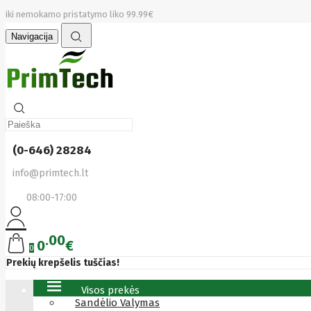
iki nemokamo pristatymo liko 99.99€
Navigacija
(0-646) 28284
info@primtech.lt
08:00-17:00
00
0
€
0
Prekių krepšelis tuščias!
Visos prekės
Sandėlio Valymas