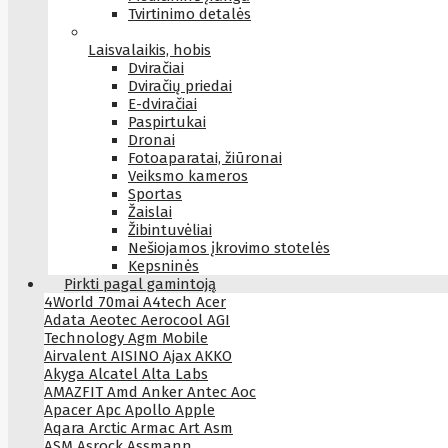
Tvirtinimo detalės
Laisvalaikis, hobis
Dviračiai
Dviračių priedai
E-dviračiai
Paspirtukai
Dronai
Fotoaparatai, žiūronai
Veiksmo kameros
Sportas
Žaislai
Žibintuvėliai
Nešiojamos įkrovimo stotelės
Kepsninės
Pirkti pagal gamintoją
4World
70mai
A4tech
Acer
Adata
Aeotec
Aerocool
AGI
Technology
Agm Mobile
Airvalent
AISINO
Ajax
AKKO
Akyga
Alcatel
Alta Labs
AMAZFIT
Amd
Anker
Antec
Aoc
Apacer
Apc
Apollo
Apple
Aqara
Arctic
Armac
Art
Asm
ASM
Asrock
Assmann