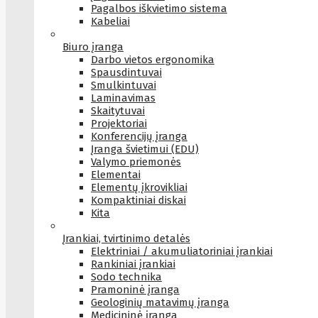
Pagalbos iškvietimo sistema
Kabeliai
Biuro įranga
Darbo vietos ergonomika
Spausdintuvai
Smulkintuvai
Laminavimas
Skaitytuvai
Projektoriai
Konferencijų įranga
Įranga švietimui (EDU)
Valymo priemonės
Elementai
Elementų įkrovikliai
Kompaktiniai diskai
Kita
Įrankiai, tvirtinimo detalės
Elektriniai / akumuliatoriniai įrankiai
Rankiniai įrankiai
Sodo technika
Pramoninė įranga
Geologinių matavimų įranga
Medicininė įranga