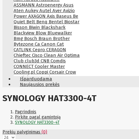
ASSMANN
Astroenergy
Asus
Aten
Aukey
Autel
Aver
Avizio
Power
AXAGON
Axis
Baseus
Be
Quiet
Belt
Benq
Bentel
Biostar
Bisson
Biwin
Blackshark
Blackview
Blow
Bluewalker
Bmg
Bosch
Braun
Brother
Bytezone
Ca
Canon
Cat
CATLINK
Cepro
CERAGON
Chieftec
Cisco
Clean Air Optima
Club
club3d
CNB
Comdis
CONNECT
Cooler Master
Cooling.pl
Coppi
Corsair
Crow
Crucial
CYBER
CyberPower
Išparduodama
Cyberpower
D-link
Daewoo
Naujausios prekės
Dahua
DataCore
Datacore
Defender
Dell
Delock
Delog
SYNOLOGY HAT3300-4T
Dicota
DIGITAL
Digitus
Dji
Dmr
Domo
Double A
Dreame
Dsc
DURABOOK
Dymo
Dynabook
Pagrindinis
Eaglerise
Eaton
EcoFlow
Pirkite pagal gamintoją
Ecovacs
Edimax
Ednet
Eldes
SYNOLOGY HAT3300-4T
Electronic Arts
Element
Elgato
Prekių palyginimas
(0)
Emu
ENDORFY
Energenie