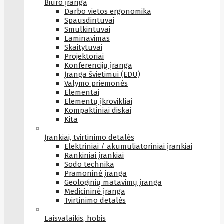
Biuro įranga
Darbo vietos ergonomika
Spausdintuvai
Smulkintuvai
Laminavimas
Skaitytuvai
Projektoriai
Konferencijų įranga
Įranga švietimui (EDU)
Valymo priemonės
Elementai
Elementų įkrovikliai
Kompaktiniai diskai
Kita
Įrankiai, tvirtinimo detalės
Elektriniai / akumuliatoriniai įrankiai
Rankiniai įrankiai
Sodo technika
Pramoninė įranga
Geologinių matavimų įranga
Medicininė įranga
Tvirtinimo detalės
Laisvalaikis, hobis