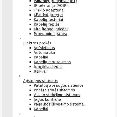
Išmanieji įrenginiai (IoT)
IP telefonija (VOIP)
Tinklo adapteriai
Kištukai, jungtys
Kabelių testeriai
Kabelių replės
Kita įranga, priedai
Programinė įranga
Elektros prekės
Apšvietimas
Automatika
Kabeliai
Kabelių montavimas
Jungikliai, lizdai
Ilgikliai
Apsaugos sistemos
Patalpų apsaugos sistemos
Priešgaisrinės sistemos
Vaizdo stebėjimo sistemos
Įeigos kontrolė
Pagalbos iškvietimo sistema
Kabeliai