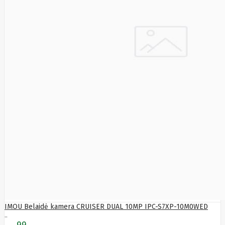
HyperX
I-
tec
Ibm
Ibox
Ic
Intracom
Icy Box
Iiyama
IMIN
Imou
Infinix
Inim
Inner
Range
Inno3D
InnoVision
Insta360
Insys
Integral
Memory
PLC
Intel
Intellinet
Intenso
Irwin
Jabra
IMOU Belaidė kamera CRUISER DUAL 10MP IPC-S7XP-10M0WED
Jackery
..
Jbl
Jinko
99