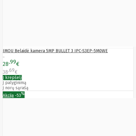
Edimax
Ednet
Eldes
Electronic
Arts
Element
Elgato
Emu
ENDORFY
IMOU Belaidė kamera 5MP BULLET 3 IPC-S3EP-5M0WE
Energenie
..
Energizer
99
28
€
Enermax
69
Epson
38
€
Ergotron
Į krepšelį
Esperanza
Į palyginimą
Esr
Eufy
Į norų sąrašą
EUREKA
%
Akcija
-53
Eurolight
Eve
Extralink
Farfisa
FEITIAN
Fellowes
Fermax