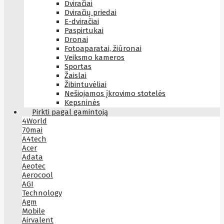
Dviračiai
Dviračių priedai
E-dviračiai
Paspirtukai
Dronai
Fotoaparatai, žiūronai
Veiksmo kameros
Sportas
Žaislai
Žibintuvėliai
Nešiojamos įkrovimo stotelės
Kepsninės
Pirkti pagal gamintoją
4World
70mai
A4tech
Acer
Adata
Aeotec
Aerocool
AGI
Technology
Agm
Mobile
Airvalent