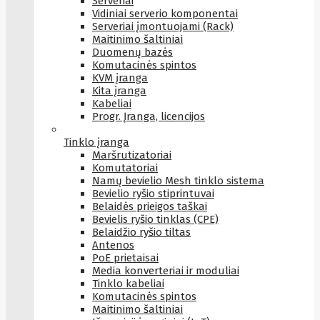
Serveriai
Vidiniai serverio komponentai
Serveriai įmontuojami (Rack)
Maitinimo šaltiniai
Duomenų bazės
Komutacinės spintos
KVM įranga
Kita įranga
Kabeliai
Progr. Įranga, licencijos
Tinklo įranga
Maršrutizatoriai
Komutatoriai
Namų bevielio Mesh tinklo sistema
Bevielio ryšio stiprintuvai
Belaidės prieigos taškai
Bevielis ryšio tinklas (CPE)
Belaidžio ryšio tiltas
Antenos
PoE prietaisai
Media konverteriai ir moduliai
Tinklo kabeliai
Komutacinės spintos
Maitinimo šaltiniai