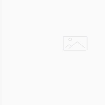
Fibaro
Finder
Fluke
Networks
Forteza
Fortinet
Foxess
FoxSec
Fractal
Frejus
Fujifilm
Fujitsu
G.skill
Gainward
Garmin
Gazer
Gembird
GenWay
Getac
Gigabyte
Global
Fire
Equipment
Gn
Netcom