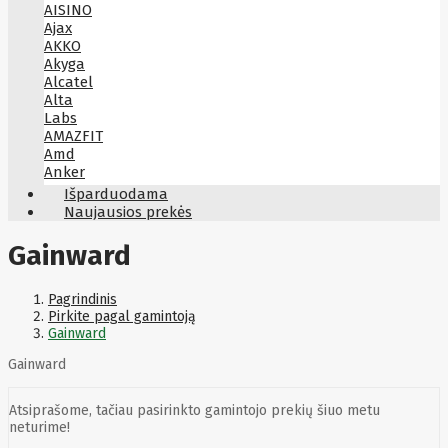
AISINO
Ajax
AKKO
Akyga
Alcatel
Alta
Labs
AMAZFIT
Amd
Anker
Antec
Išparduodama
Aoc
Naujausios prekės
Apacer
Apc
Gainward
Apollo
Apple
Aqara
Pagrindinis
Arctic
Pirkite pagal gamintoją
Armac
Gainward
Art
Asm
Gainward
ASM
Asrock
Assmann
Atsiprašome, tačiau pasirinkto gamintojo prekių šiuo metu
ASSMANN
neturime!
Astroenergy