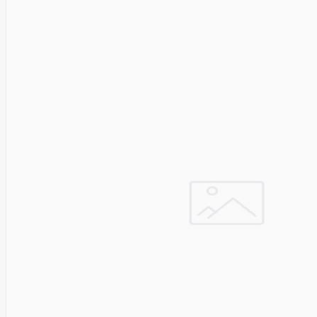
Cyberpower
D-link
Daewoo
Dahua
DataCore
Datacore
Defender
Dell
Delock
Delog
Dicota
DIGITAL
Digitus
Dji
Dmr
Domo
Double A
Dreame
Dsc
DURABOOK
Dymo
Dynabook
Eaglerise
Eaton
EcoFlow
Ecovacs