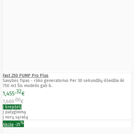
Bytezone
Ca
Canon
Cat
CATLINK
Cepro
CERAGON
Chieftec
Cisco
Clean Air
Optima
Club
club3d
CNB
Fast 250 PUMP Pro Plus
Comdis
Savybės Tipas - rūko generatorius Per 30 sekundžių išleidžia iki
CONNECT
750 m3 Šis modelis gali b..
Cooler
32
1,455
€
Master
00
Cooling.pl
1,600
€
Coppi
Į krepšelį
Corsair
Į palyginimą
Crow
Į norų sąrašą
Crucial
%
Akcija
-25
CYBER
CyberPower