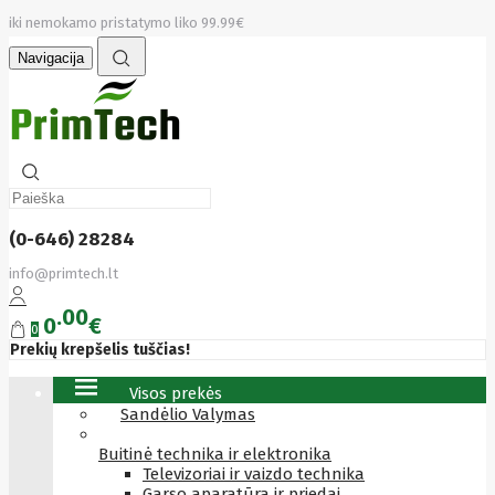
iki nemokamo pristatymo liko 99.99€
Navigacija
(0-646) 28284
info@primtech.lt
00
0
€
0
Prekių krepšelis tuščias!
Visos prekės
Sandėlio Valymas
Buitinė technika ir elektronika
Televizoriai ir vaizdo technika
Garso aparatūra ir priedai