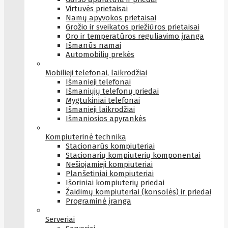
Virtuvės prietaisai
Namų apyvokos prietaisai
Grožio ir sveikatos priežiūros prietaisai
Oro ir temperatūros reguliavimo įranga
Išmanūs namai
Automobilių prekės
Mobilieji telefonai, laikrodžiai
Išmanieji telefonai
Išmaniųjų telefonų priedai
Mygtukiniai telefonai
Išmanieji laikrodžiai
Išmaniosios apyrankės
Kompiuterinė technika
Stacionarūs kompiuteriai
Stacionarių kompiuterių komponentai
Nešiojamieji kompiuteriai
Planšetiniai kompiuteriai
Išoriniai kompiuterių priedai
Žaidimų kompiuteriai (konsolės) ir priedai
Programinė įranga
Serveriai