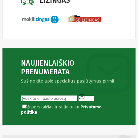
LIZINGAS
LITE
Leduro
Ledvance
Legrand
Leitz
Acco
Brands
Lenovo
Lexar
Lexmark
Lg
LIAN
NAUJIENLAIŠKIO
LI
LifeSmart
PRENUMERATA
Lindy
Linkbasic
Sužinokite apie specialius pasiūlymus pirmi!
Liregus
Listan
Livolo
Locinox
Aš perskaičiau ir sutinku su
Privatumo
LogiLink
politika
Logilink
Logitech
Loop
Mobile
Lydsto