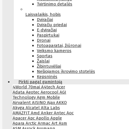
Tvirtinimo detalės
Laisvalaikis, hobis
Dviračiai
Dviračių priedai
E-dviračiai
Paspirtukai
Dronai
Fotoaparatai, žiūronai
Veiksmo kameros
Sportas
Žaislai
Žibintuvėliai
Nešiojamos įkrovimo stotelės
Kepsninės
Pirkti pagal gamintoją
4World
70mai
A4tech
Acer
Adata
Aeotec
Aerocool
AGI
Technology
Agm Mobile
Airvalent
AISINO
Ajax
AKKO
Akyga
Alcatel
Alta Labs
AMAZFIT
Amd
Anker
Antec
Aoc
Apacer
Apc
Apollo
Apple
Aqara
Arctic
Armac
Art
Asm
ASM
Asrock
Assmann