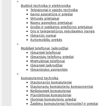
Buitinė technika ir elektronika
Televizoriai ir vaizdo technika
Garso aparatūra ir priedai
Virtuvės prietaisai
Namų apyvokos prietaisai
Grožio ir sveikatos priežiūros prietaisai
Oro ir temperatūros reguliavimo įranga
Išmanūs namai
Automobilių prekės
Mobilieji telefonai, laikrodžiai
Išmanieji telefonai
Išmaniųjų telefonų priedai
Mygtukiniai telefonai
Išmanieji laikrodžiai
Išmaniosios apyrankės
Kompiuterinė technika
Stacionarūs kompiuteriai
Stacionarių kompiuterių komponentai
Nešiojamieji kompiuteriai
Planšetiniai kompiuteriai
Išoriniai kompiuterių priedai
Žaidimų kompiuteriai (konsolės) ir priedai