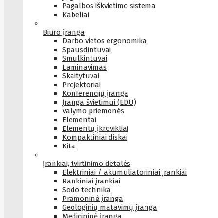
Pagalbos iškvietimo sistema
Kabeliai
Biuro įranga
Darbo vietos ergonomika
Spausdintuvai
Smulkintuvai
Laminavimas
Skaitytuvai
Projektoriai
Konferencijų įranga
Įranga švietimui (EDU)
Valymo priemonės
Elementai
Elementų įkrovikliai
Kompaktiniai diskai
Kita
Įrankiai, tvirtinimo detalės
Elektriniai / akumuliatoriniai įrankiai
Rankiniai įrankiai
Sodo technika
Pramoninė įranga
Geologinių matavimų įranga
Medicininė įranga