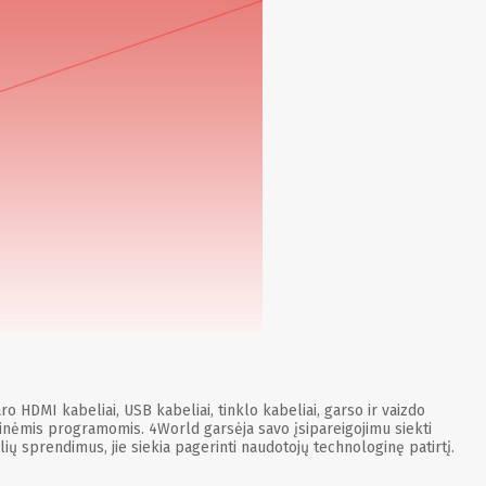
o HDMI kabeliai, USB kabeliai, tinklo kabeliai, garso ir vaizdo
oninėmis programomis. 4World garsėja savo įsipareigojimu siekti
lių sprendimus, jie siekia pagerinti naudotojų technologinę patirtį.