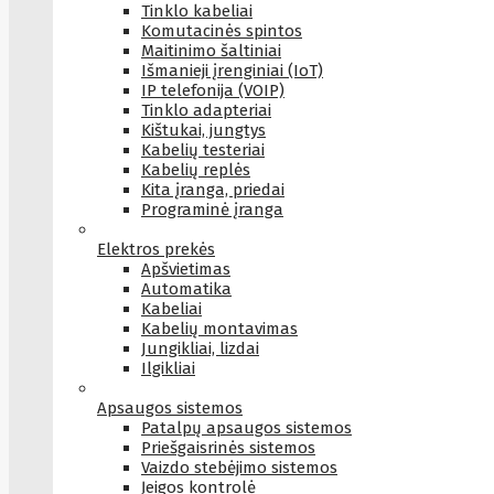
Tinklo kabeliai
Komutacinės spintos
Maitinimo šaltiniai
Išmanieji įrenginiai (IoT)
IP telefonija (VOIP)
Tinklo adapteriai
Kištukai, jungtys
Kabelių testeriai
Kabelių replės
Kita įranga, priedai
Programinė įranga
Elektros prekės
Apšvietimas
Automatika
Kabeliai
Kabelių montavimas
Jungikliai, lizdai
Ilgikliai
Apsaugos sistemos
Patalpų apsaugos sistemos
Priešgaisrinės sistemos
Vaizdo stebėjimo sistemos
Įeigos kontrolė