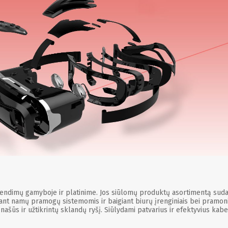
sprendimų gamyboje ir platinime. Jos siūlomų produktų asortimentą sudar
adedant namų pramogų sistemomis ir baigiant biurų įrenginiais bei pram
 našūs ir užtikrintų sklandų ryšį. Siūlydami patvarius ir efektyvius kabe