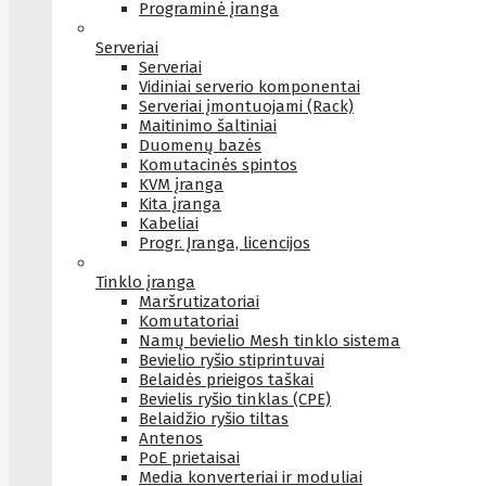
Programinė įranga
Serveriai
Serveriai
Vidiniai serverio komponentai
Serveriai įmontuojami (Rack)
Maitinimo šaltiniai
Duomenų bazės
Komutacinės spintos
KVM įranga
Kita įranga
Kabeliai
Progr. Įranga, licencijos
Tinklo įranga
Maršrutizatoriai
Komutatoriai
Namų bevielio Mesh tinklo sistema
Bevielio ryšio stiprintuvai
Belaidės prieigos taškai
Bevielis ryšio tinklas (CPE)
Belaidžio ryšio tiltas
Antenos
PoE prietaisai
Media konverteriai ir moduliai