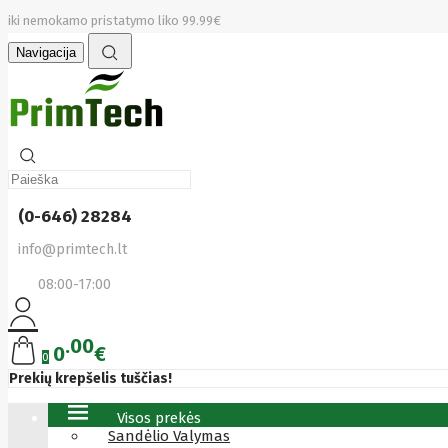
iki nemokamo pristatymo liko 99.99€
Navigacija
(0-646) 28284
info@primtech.lt
08:00-17:00
00
0
€
0
Prekių krepšelis tuščias!
Visos prekės
Sandėlio Valymas