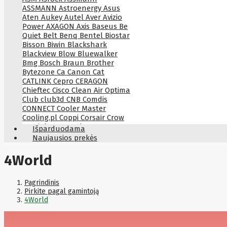
ASSMANN
Astroenergy
Asus
Aten
Aukey
Autel
Aver
Avizio
Power
AXAGON
Axis
Baseus
Be
Quiet
Belt
Benq
Bentel
Biostar
Bisson
Biwin
Blackshark
Blackview
Blow
Bluewalker
Bmg
Bosch
Braun
Brother
Bytezone
Ca
Canon
Cat
CATLINK
Cepro
CERAGON
Chieftec
Cisco
Clean Air Optima
Club
club3d
CNB
Comdis
CONNECT
Cooler Master
Cooling.pl
Coppi
Corsair
Crow
Crucial
CYBER
CyberPower
Išparduodama
Cyberpower
D-link
Daewoo
Naujausios prekės
Dahua
DataCore
Datacore
Defender
Dell
Delock
Delog
4World
Dicota
DIGITAL
Digitus
Dji
Dmr
Domo
Double A
Dreame
Dsc
DURABOOK
Dymo
Dynabook
Pagrindinis
Eaglerise
Eaton
EcoFlow
Pirkite pagal gamintoją
Ecovacs
Edimax
Ednet
Eldes
4World
Electronic Arts
Element
Elgato
Emu
ENDORFY
Energenie