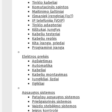
Tinklo kabeliai
Komutacinės spintos
Maitinimo šaltiniai
Išmanieji įrenginiai (IoT)
IP telefonija (VOIP)
Tinklo adapteriai
Kištukai, jungtys
Kabelių testeriai
Kabelių replės
Kita įranga, priedai
Programinė įranga
Elektros prekės
Apšvietimas
Automatika
Kabeliai
Kabelių montavimas
Jungikliai, lizdai
Ilgikliai
Apsaugos sistemos
Patalpų apsaugos sistemos
Priešgaisrinės sistemos
Vaizdo stebėjimo sistemos
Įeigos kontrolė