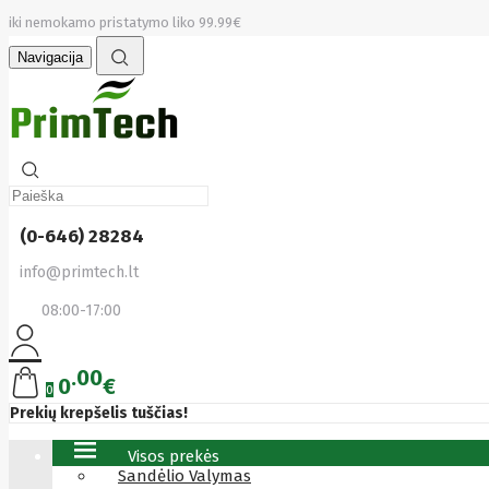
iki nemokamo pristatymo liko 99.99€
Navigacija
(0-646) 28284
info@primtech.lt
08:00-17:00
00
0
€
0
Prekių krepšelis tuščias!
Visos prekės
Sandėlio Valymas