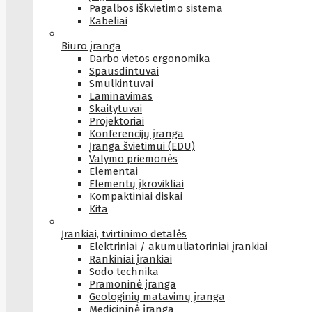
Pagalbos iškvietimo sistema
Kabeliai
Biuro įranga
Darbo vietos ergonomika
Spausdintuvai
Smulkintuvai
Laminavimas
Skaitytuvai
Projektoriai
Konferencijų įranga
Įranga švietimui (EDU)
Valymo priemonės
Elementai
Elementų įkrovikliai
Kompaktiniai diskai
Kita
Įrankiai, tvirtinimo detalės
Elektriniai / akumuliatoriniai įrankiai
Rankiniai įrankiai
Sodo technika
Pramoninė įranga
Geologinių matavimų įranga
Medicininė įranga