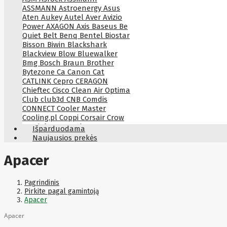
ASSMANN
Astroenergy
Asus
Aten
Aukey
Autel
Aver
Avizio
Power
AXAGON
Axis
Baseus
Be
Quiet
Belt
Benq
Bentel
Biostar
Bisson
Biwin
Blackshark
Blackview
Blow
Bluewalker
Bmg
Bosch
Braun
Brother
Bytezone
Ca
Canon
Cat
CATLINK
Cepro
CERAGON
Chieftec
Cisco
Clean Air Optima
Club
club3d
CNB
Comdis
CONNECT
Cooler Master
Cooling.pl
Coppi
Corsair
Crow
Crucial
CYBER
CyberPower
Išparduodama
Cyberpower
D-link
Daewoo
Naujausios prekės
Dahua
DataCore
Datacore
Defender
Dell
Delock
Delog
Apacer
Dicota
DIGITAL
Digitus
Dji
Dmr
Domo
Double A
Dreame
Dsc
DURABOOK
Dymo
Dynabook
Pagrindinis
Eaglerise
Eaton
EcoFlow
Pirkite pagal gamintoją
Ecovacs
Edimax
Ednet
Eldes
Apacer
Electronic Arts
Element
Elgato
Apacer
Emu
ENDORFY
Energenie