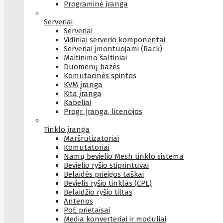
Programinė įranga
Serveriai
Serveriai
Vidiniai serverio komponentai
Serveriai įmontuojami (Rack)
Maitinimo šaltiniai
Duomenų bazės
Komutacinės spintos
KVM įranga
Kita įranga
Kabeliai
Progr. Įranga, licencijos
Tinklo įranga
Maršrutizatoriai
Komutatoriai
Namų bevielio Mesh tinklo sistema
Bevielio ryšio stiprintuvai
Belaidės prieigos taškai
Bevielis ryšio tinklas (CPE)
Belaidžio ryšio tiltas
Antenos
PoE prietaisai
Media konverteriai ir moduliai