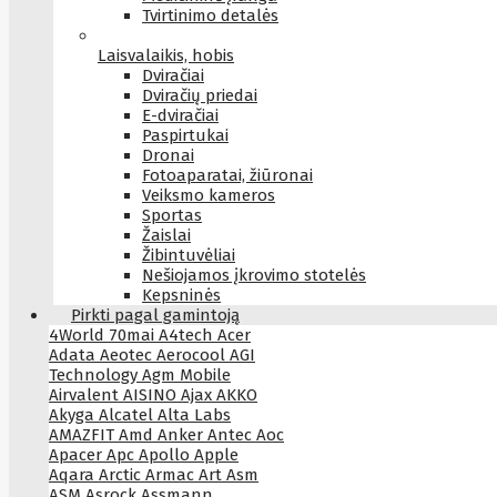
Tvirtinimo detalės
Laisvalaikis, hobis
Dviračiai
Dviračių priedai
E-dviračiai
Paspirtukai
Dronai
Fotoaparatai, žiūronai
Veiksmo kameros
Sportas
Žaislai
Žibintuvėliai
Nešiojamos įkrovimo stotelės
Kepsninės
Pirkti pagal gamintoją
4World
70mai
A4tech
Acer
Adata
Aeotec
Aerocool
AGI
Technology
Agm Mobile
Airvalent
AISINO
Ajax
AKKO
Akyga
Alcatel
Alta Labs
AMAZFIT
Amd
Anker
Antec
Aoc
Apacer
Apc
Apollo
Apple
Aqara
Arctic
Armac
Art
Asm
ASM
Asrock
Assmann