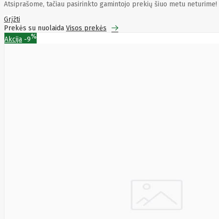
Energizer
Enermax
Epson
Atsiprašome, tačiau pasirinkto gamintojo prekių šiuo metu neturime!
Ergotron
Esperanza
Esr
Eufy
EUREKA
Eurolight
Eve
Grįžti
Extralink
Farfisa
FEITIAN
Prekės su nuolaida
Visos prekės
Fellowes
Fermax
Fibaro
Finder
%
Akcija
-9
Fluke Networks
Forteza
Fortinet
Foxess
FoxSec
Fractal
Frejus
Fujifilm
Fujitsu
G.skill
Gainward
Garmin
Gazer
Gembird
GenWay
Getac
Gigabyte
Global Fire
Equipment
Gn Netcom
Golden
Tiger
Goodram
Google
Gorke
Green Cell
Greencell
Hager
Hama
Harman
Haupa
Hgst
Hisense
Hitachi
Hitachi-LG
(HL)
Hogan
Honor Choice
Horing Lih
Hp
Hsm
Huami
Huawei
HyperX
I-tec
Ibm
Ibox
Ic Intracom
Icy Box
Iiyama
IMIN
Imou
Infinix
Inim
Inner
Range
Inno3D
InnoVision
Insta360
Insys
Integral
Memory PLC
Intel
Intellinet
Intenso
Irwin
Jabra
Jackery
Jbl