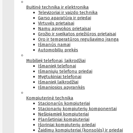
Buitinė technika ir elektronika
Televizoriai ir vaizdo technika
Garso aparatūra ir priedai
Virtuvės prietaisai
Namų apyvokos prietaisai
Grožio ir sveikatos priežiūros prietaisai
Oro ir temperatūros reguliavimo įranga
Išmanūs namai
Automobilių prekės
Mobilieji telefonai, laikrodžiai
Išmanieji telefonai
Išmaniųjų telefonų priedai
Mygtukiniai telefonai
Išmanieji laikrodžiai
Išmaniosios apyrankės
Kompiuterinė technika
Stacionarūs kompiuteriai
Stacionarių kompiuterių komponentai
Nešiojamieji kompiuteriai
Planšetiniai kompiuteriai
Išoriniai kompiuterių priedai
Žaidimų kompiuteriai (konsolės) ir priedai