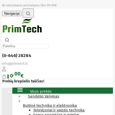
iki nemokamo pristatymo liko 99.99€
Navigacija
(0-646) 28284
info@primtech.lt
00
0
€
0
Prekių krepšelis tuščias!
Visos prekės
Sandėlio Valymas
Buitinė technika ir elektronika
Televizoriai ir vaizdo technika
Garso aparatūra ir priedai