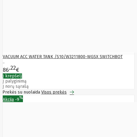
Bytezone
Ca
Canon
Cat
CATLINK
Cepro
CERAGON
Chieftec
Cisco
Clean Air
VACUUM ACC WATER TANK /S10/W3211800-WGSX SWITCHBOT
Optima
..
Club
22
86
€
club3d
CNB
Į krepšelį
Comdis
Į palyginimą
Į norų sąrašą
CONNECT
Cooler
Prekės su nuolaida
Visos prekės
Master
%
Akcija
-9
Cooling.pl
Coppi
Corsair
Crow
Crucial
CYBER
CyberPower