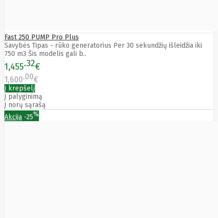
Edimax
Ednet
Eldes
Electronic
Fast 250 PUMP Pro Plus
Arts
Savybės Tipas - rūko generatorius Per 30 sekundžių išleidžia iki
Element
750 m3 Šis modelis gali b..
Elgato
32
1,455
€
Emu
00
ENDORFY
1,600
€
Energenie
Į krepšelį
Energizer
Į palyginimą
Enermax
Į norų sąrašą
Epson
%
Akcija
-25
Ergotron
Esperanza
Esr
Eufy
EUREKA
Eurolight
Eve
Extralink
Farfisa
FEITIAN
Fellowes
Fermax