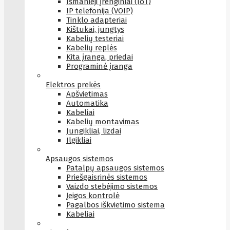
Išmanieji įrenginiai (IoT)
IP telefonija (VOIP)
Tinklo adapteriai
Kištukai, jungtys
Kabelių testeriai
Kabelių replės
Kita įranga, priedai
Programinė įranga
Elektros prekės
Apšvietimas
Automatika
Kabeliai
Kabelių montavimas
Jungikliai, lizdai
Ilgikliai
Apsaugos sistemos
Patalpų apsaugos sistemos
Priešgaisrinės sistemos
Vaizdo stebėjimo sistemos
Įeigos kontrolė
Pagalbos iškvietimo sistema
Kabeliai