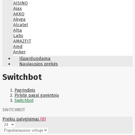
AISINO
Ajax
AKKO
Akyga
Alcatel
Alta
Labs
AMAZFIT
Amd
Anker
Antec
Išparduodama
Aoc
Naujausios prekės
Apacer
Apc
Switchbot
Apollo
Apple
Aqara
Pagrindinis
Arctic
Pirkite pagal gamintoją
Armac
Switchbot
Art
Asm
SWITCHBOT
ASM
Asrock
Prekių palyginimas
(0)
Assmann
ASSMANN
Astroenergy