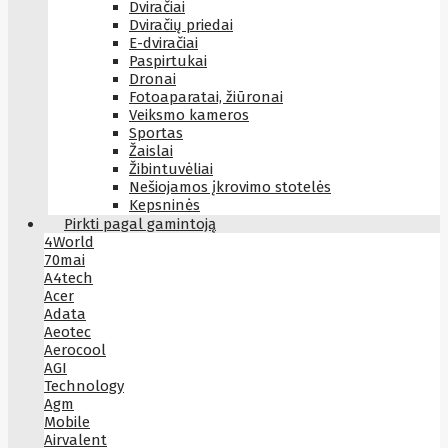
Dviračiai
Dviračių priedai
E-dviračiai
Paspirtukai
Dronai
Fotoaparatai, žiūronai
Veiksmo kameros
Sportas
Žaislai
Žibintuvėliai
Nešiojamos įkrovimo stotelės
Kepsninės
Pirkti pagal gamintoją
4World
70mai
A4tech
Acer
Adata
Aeotec
Aerocool
AGI
Technology
Agm
Mobile
Airvalent