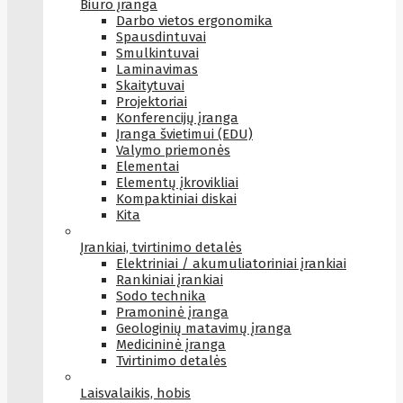
Biuro įranga
Darbo vietos ergonomika
Spausdintuvai
Smulkintuvai
Laminavimas
Skaitytuvai
Projektoriai
Konferencijų įranga
Įranga švietimui (EDU)
Valymo priemonės
Elementai
Elementų įkrovikliai
Kompaktiniai diskai
Kita
Įrankiai, tvirtinimo detalės
Elektriniai / akumuliatoriniai įrankiai
Rankiniai įrankiai
Sodo technika
Pramoninė įranga
Geologinių matavimų įranga
Medicininė įranga
Tvirtinimo detalės
Laisvalaikis, hobis