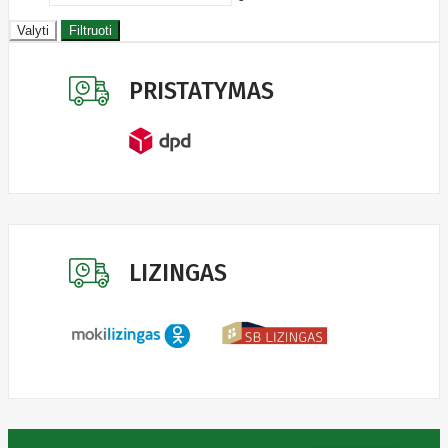
Manhattan
Marathon
Valyti
Filtruoti
Mean
Well
Media-
PRISTATYMAS
Tech
Mediarange
Mercusys
Meross
Mersive
Micron
Microsoft
MikroTik
Mikrotik
Mmd
LIZINGAS
MONTECH
Motorola
MOVA
Msi
Multibrackets
myfirst
N-Gear
Natec
Navee
NAVIMOW
BY