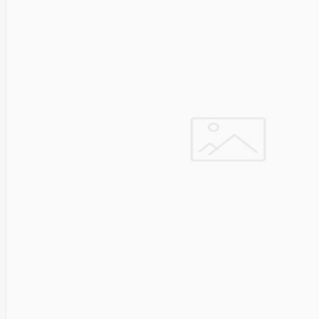
Cyberpower
D-link
Daewoo
Dahua
DataCore
Datacore
Defender
Dell
Delock
Delog
Dicota
DIGITAL
Digitus
Dji
Dmr
Domo
Double A
Dreame
Dsc
DURABOOK
Dymo
Dynabook
Eaglerise
Eaton
EcoFlow
Ecovacs