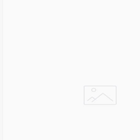
Asus
Aten
Aukey
Autel
Aver
Avizio
Power
AXAGON
Axis
Baseus
Be Quiet
Belt
Benq
Bentel
Biostar
Bisson
Biwin
Blackshark
Blackview
Blow
Bluewalker
Bmg
Bosch
Braun
Brother