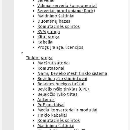
Serveriai
Vidiniai serverio komponentai
Serveriai įmontuojami (Rack)
Maitinimo šaltiniai
Duomenų bazės
Komutacinės spintos
KVM įranga
Kita įranga
Kabeliai
Progr. Įranga, licencijos
Tinklo įranga
Maršrutizatoriai
Komutatoriai
Namų bevielio Mesh tinklo sistema
Bevielio ryšio stiprintuvai
Belaidės prieigos taškai
Bevielis ryšio tinklas (CPE)
Belaidžio ryšio tiltas
Antenos
PoE prietaisai
Media konverteriai ir moduliai
Tinklo kabeliai
Komutacinės spintos
Maitinimo šaltiniai