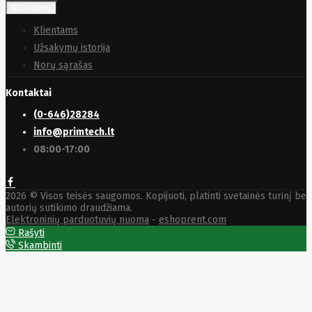
Klientams
Klientams
Užsakymų istorija
Norų sąrašas
Kontaktai
(0-646)28284
info@primtech.lt
08:00-17:00
2026 © Visos teisės saugomos. Kopijuoti, platinti svetainės turinį be
autorių sutikimo draudžiama.
Elektroninių parduotuvių nuoma
-
eshoprent.com
Rašyti
Skambinti