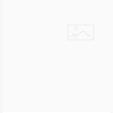
Manhattan
Marathon
Mean
Well
Media-
Tech
Mediarange
Mercusys
Meross
Mersive
Micron
Microsoft
MikroTik
Mikrotik
Mmd
MONTECH
Motorola
MOVA
Msi
Multibrackets
myfirst
N-Gear
Natec
Navee
NAVIMOW
BY