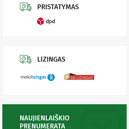
TENDA
PRISTATYMAS
Tesvor
Texecom
Thomson
Thrustmaster
TomTom
Topkodas
Toshiba
Tp-Link
Tracer
Transcend
LIZINGAS
Trendnet
Trikdis
TruAudio
Trust
Tzs
First
Austria
Ubiquiti
Ufesa
ULEFONE
Uni-T
UniPOS
Unitek
NAUJIENLAIŠKIO
UROVO
PRENUMERATA
Utc Fire