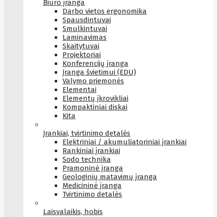
Biuro įranga
Darbo vietos ergonomika
Spausdintuvai
Smulkintuvai
Laminavimas
Skaitytuvai
Projektoriai
Konferencijų įranga
Įranga švietimui (EDU)
Valymo priemonės
Elementai
Elementų įkrovikliai
Kompaktiniai diskai
Kita
Įrankiai, tvirtinimo detalės
Elektriniai / akumuliatoriniai įrankiai
Rankiniai įrankiai
Sodo technika
Pramoninė įranga
Geologinių matavimų įranga
Medicininė įranga
Tvirtinimo detalės
Laisvalaikis, hobis