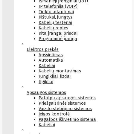
Išmanieji įrenginiai (IoT)
IP telefonija (VOIP)
Tinklo adapteriai
Kištukai, jungtys
Kabelių testeriai
Kabelių replės
Kita įranga, priedai
Programinė įranga
Elektros prekės
Apšvietimas
Automatika
Kabeliai
Kabelių montavimas
Jungikliai, lizdai
Ilgikliai
Apsaugos sistemos
Patalpų apsaugos sistemos
Priešgaisrinės sistemos
Vaizdo stebėjimo sistemos
Įeigos kontrolė
Pagalbos iškvietimo sistema
Kabeliai