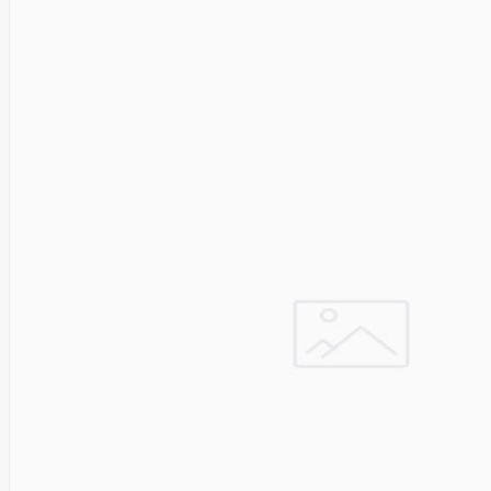
Asus
Aten
Aukey
Autel
Aver
Avizio
Power
AXAGON
Axis
Baseus
Be Quiet
Belt
Benq
Bentel
Biostar
Bisson
Biwin
Blackshark
Blackview
Blow
Bluewalker
Bmg
Bosch
Braun
Brother