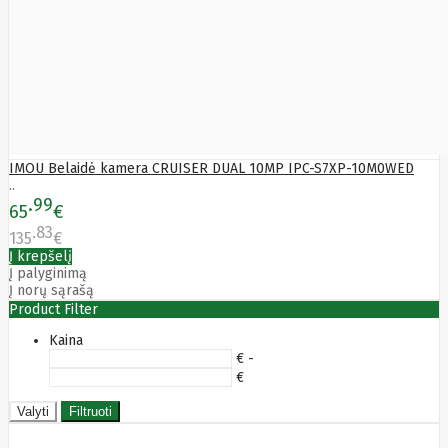
HAT3300-
4T
SYNOLOGY
HAT3300-
6T
SYNOLOGY
HAT3310-
16T
SYNOLOGY
HAT3310-
IMOU Belaidė kamera CRUISER DUAL 10MP IPC-S7XP-10M0WED
8T
..
99
SYNOLOGY
65
€
HAT5300
83
135
€
System
Į krepšelį
Sensor
Į palyginimą
Targus
Į norų sąrašą
Tcl
Team
Product Filter
Group
Techly
Kaina
Tecnoware
€ -
Tefal
€
Telefunken
Telepower
Valyti
Filtruoti
Telpo
Teltonika