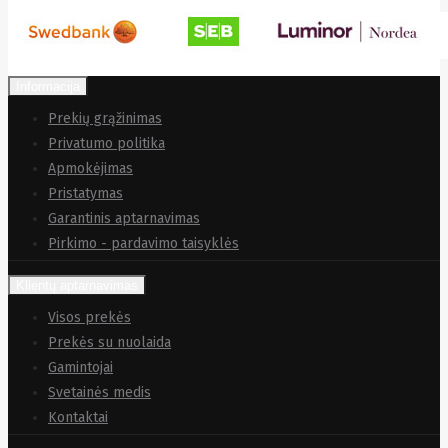
Yealink
Zalman
Zebra
Zeca
Zotac
Informacija
ZTE
Prekių grąžinimas
Privatumo politika
Apmokėjimas
Pristatymas
Garantinis aptarnavimas
Pirkimo - pardavimo taisyklės
Klientų aptarnavimas
Visos prekės
Prekės su nuolaida
Gamintojai
Svetainės medis
Kontaktai