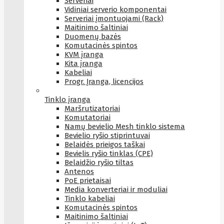
Serveriai
Vidiniai serverio komponentai
Serveriai įmontuojami (Rack)
Maitinimo šaltiniai
Duomenų bazės
Komutacinės spintos
KVM įranga
Kita įranga
Kabeliai
Progr. Įranga, licencijos
Tinklo įranga
Maršrutizatoriai
Komutatoriai
Namų bevielio Mesh tinklo sistema
Bevielio ryšio stiprintuvai
Belaidės prieigos taškai
Bevielis ryšio tinklas (CPE)
Belaidžio ryšio tiltas
Antenos
PoE prietaisai
Media konverteriai ir moduliai
Tinklo kabeliai
Komutacinės spintos
Maitinimo šaltiniai