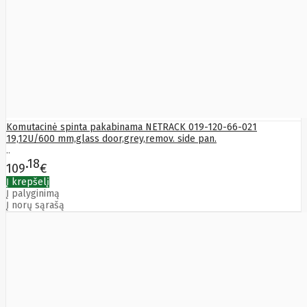
Bytezone
Ca
Canon
Cat
CATLINK
Cepro
CERAGON
Chieftec
Cisco
Clean Air
Komutacinė spinta pakabinama NETRACK 019-120-66-021
Optima
19,12U/600 mm,glass door,grey,remov. side pan.
Club
..
club3d
18
109
€
CNB
Comdis
Į krepšelį
Į palyginimą
CONNECT
Į norų sąrašą
Cooler
Master
Cooling.pl
Coppi
Corsair
Crow
Crucial
CYBER
CyberPower