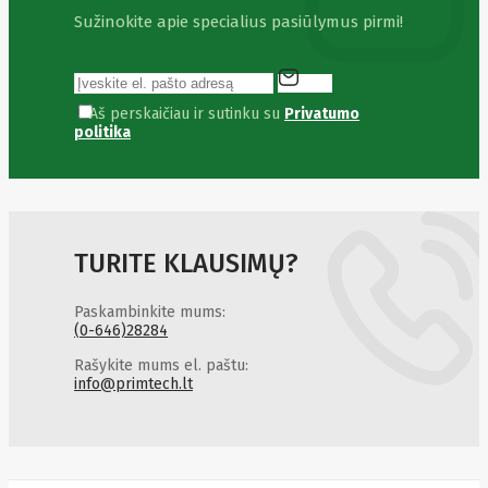
&
Sužinokite apie specialius pasiūlymus pirmi!
Security
VENTION
Verbatim
Vertiv
ViDiS S.A.
Aš perskaičiau ir sutinku su
Privatumo
ViewSonic
politika
Vilma
VISIONAL
Vssl
Wacom
Wago
Western
TURITE KLAUSIMŲ?
Digital
Whisper
Whitenergy
Paskambinkite mums:
Wi-TEK
(0-646)28284
Wilk
ELECTRONICS
Rašykite mums el. paštu:
Xerox
Xfx
info@primtech.lt
Xiaomi
Xilence
XPPEN
Xreal
Xyzprinting