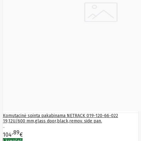
Fibaro
Finder
Fluke
Networks
Forteza
Fortinet
Foxess
FoxSec
Fractal
Frejus
Fujifilm
Fujitsu
G.skill
Gainward
Garmin
Gazer
Gembird
GenWay
Getac
Gigabyte
Global
Komutacinė spinta pakabinama NETRACK 019-120-66-022
Fire
19,12U/600 mm,glass door,black,remov. side pan.
Equipment
..
Gn
89
104
€
Netcom
Į krepšelį