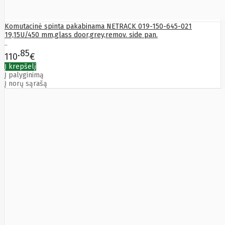
Edimax
Ednet
Komutacinė spinta pakabinama NETRACK 019-150-645-021
Eldes
19,15U/450 mm,glass door,grey,remov. side pan.
Electronic
..
Arts
85
Element
110
€
Elgato
Į krepšelį
Emu
Į palyginimą
ENDORFY
Į norų sąrašą
Energenie
Energizer
Enermax
Epson
Ergotron
Esperanza
Esr
Eufy
EUREKA
Eurolight
Eve
Extralink
Farfisa
FEITIAN
Fellowes
Fermax