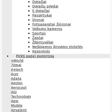
Dviračiai
Dviračių priedai
E-dviračiai
Paspirtukai
Dronai
Fotoaparatai, žiūronai
Veiksmo kameros
Sportas
Žaislai
Žibintuvėliai
Nešiojamos įkrovimo stotelės
Kepsninės
Pirkti pagal gamintoją
4World
70mai
A4tech
Acer
Adata
Aeotec
Aerocool
AGI
Technology
Agm
Mobile
Airvalent