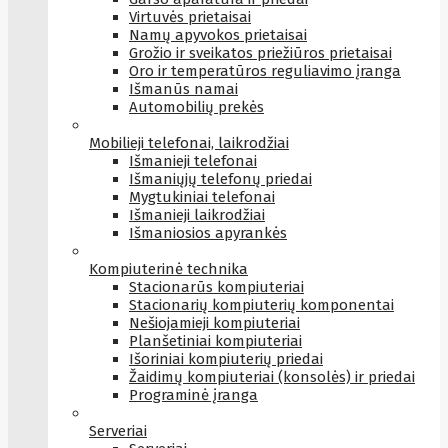
Virtuvės prietaisai
Namų apyvokos prietaisai
Grožio ir sveikatos priežiūros prietaisai
Oro ir temperatūros reguliavimo įranga
Išmanūs namai
Automobilių prekės
Mobilieji telefonai, laikrodžiai
Išmanieji telefonai
Išmaniųjų telefonų priedai
Mygtukiniai telefonai
Išmanieji laikrodžiai
Išmaniosios apyrankės
Kompiuterinė technika
Stacionarūs kompiuteriai
Stacionarių kompiuterių komponentai
Nešiojamieji kompiuteriai
Planšetiniai kompiuteriai
Išoriniai kompiuterių priedai
Žaidimų kompiuteriai (konsolės) ir priedai
Programinė įranga
Serveriai