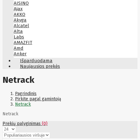
AISINO
Ajax
AKKO
Akyga
Alcatel
Alta
Labs
AMAZFIT
Amd
Anker
Antec
Išparduodama
Aoc
Naujausios prekės
Apacer
Apc
Netrack
Apollo
Apple
Aqara
Pagrindinis
Arctic
Pirkite pagal gamintoją
Armac
Netrack
Art
Asm
Netrack
ASM
Asrock
Prekių palyginimas
(0)
Assmann
ASSMANN
Astroenergy