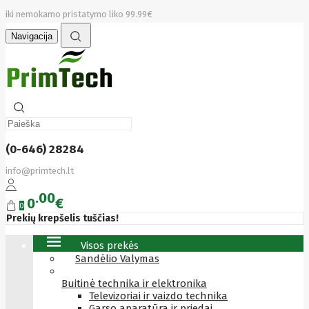
iki nemokamo pristatymo liko 99.99€
Navigacija
(0-646) 28284
info@primtech.lt
00
0
€
0
Prekių krepšelis tuščias!
Visos prekės
Sandėlio Valymas
Buitinė technika ir elektronika
Televizoriai ir vaizdo technika
Garso aparatūra ir priedai