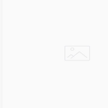
Solar
Jolywood
jp
Jung
Jvc
KARCHER
Keenetic
Kensington
KERLINK
KEYCHRON
Kieslect
King-
Sunny
Kingston
Kioxia
Kita
Knipex
Konica
Minolta
Kress
Kyocera
Lacie
Laifen
Lanberg
LANDI
Led line