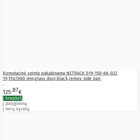
HyperX
I-
tec
Ibm
Ibox
Ic
Intracom
Icy Box
Iiyama
IMIN
Imou
Infinix
Inim
Inner
Range
Inno3D
Komutacinė spinta pakabinama NETRACK 019-150-66-022
InnoVision
19,15U/600 mm,glass door,black,remov. side pan.
Insta360
..
Insys
87
125
€
Integral
Memory
Į krepšelį
PLC
Intel
Į palyginimą
Intellinet
Į norų sąrašą
Intenso
Irwin
Jabra
Jackery
Jbl
Jinko