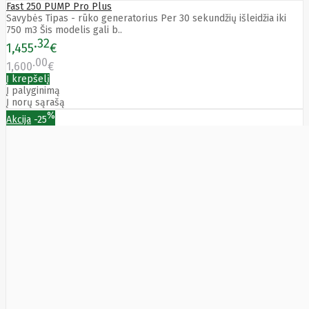
Fast 250 PUMP Pro Plus
SEGWAY
Savybės Tipas - rūko generatorius Per 30 sekundžių išleidžia iki
Nederman
750 m3 Šis modelis gali b..
Neomounts
32
Netac
1,455
€
Netgear
00
1,600
€
NETGEAR M4300-
Į krepšelį
52G
Į palyginimą
Netrack
Į norų sąrašą
Newstar
%
Akcija
-25
Nillkin
Ninebot
Nintendo
Nitecore
Noark
Nokia
Nothingphone
NUBIA
Numens
Nvidia
Nzxt
Obo
Bettermann
Oki
OLLO
Oneplus
ONKRON
Onyx