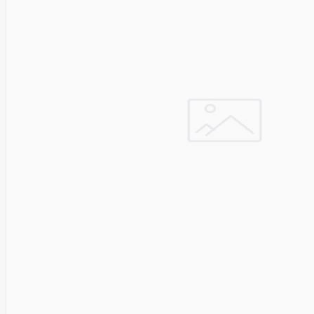
Cyberpower
D-link
Daewoo
Dahua
DataCore
Datacore
Defender
Dell
Delock
Delog
Dicota
DIGITAL
Digitus
Dji
Dmr
Domo
Double A
Dreame
Dsc
DURABOOK
Dymo
Dynabook
Eaglerise
Eaton
EcoFlow
Ecovacs