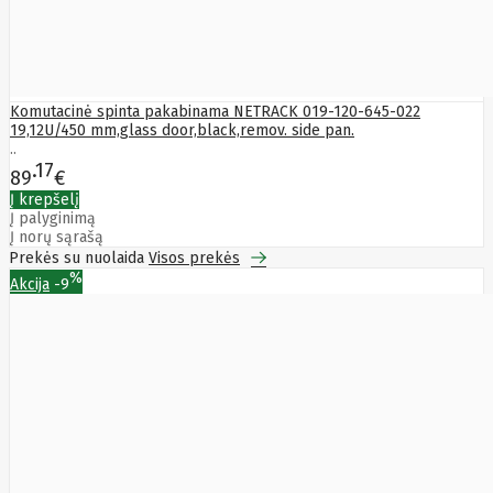
LITE
Leduro
Ledvance
Legrand
Leitz
Acco
Komutacinė spinta pakabinama NETRACK 019-120-645-022
Brands
19,12U/450 mm,glass door,black,remov. side pan.
Lenovo
..
17
Lexar
89
€
Lexmark
Į krepšelį
Lg
LIAN
Į palyginimą
LI
Į norų sąrašą
LifeSmart
Prekės su nuolaida
Visos prekės
Lindy
%
Akcija
-9
Linkbasic
Liregus
Listan
Livolo
Locinox
LogiLink
Logilink
Logitech
Loop
Mobile
Lydsto