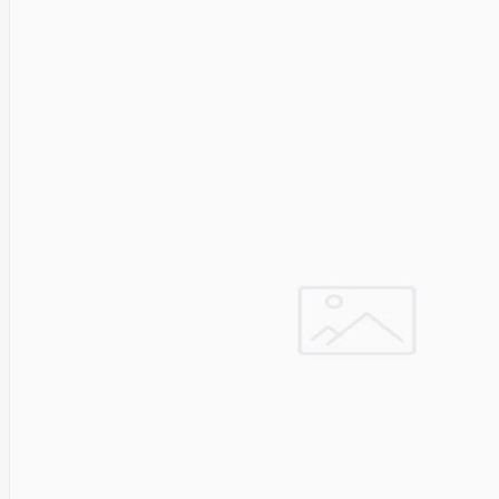
Sizzapp
Sk Hynix
Smart360
SMARTMI
Solidigm
Solo
Sonoff
Sony
Soundcore
SPARKLE
SSB
Starfix
Amex
Start.Lan
static
Static
Control
SteelSeries
Steelseries
STORVIX
STYLIES
Supermicro
Switchbot
Synology
SYNOLOGY