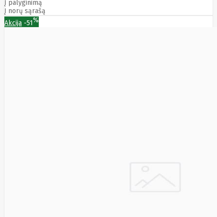
Į palyginimą
Į norų sąrašą
%
Akcija
-51