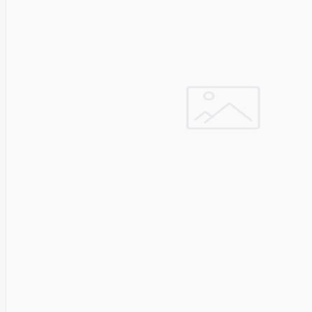
Cyberpower
D-link
Daewoo
Dahua
DataCore
Datacore
Defender
Dell
Delock
Delog
Dicota
DIGITAL
Digitus
Dji
Dmr
Domo
Double A
Dreame
Dsc
DURABOOK
Dymo
Dynabook
Eaglerise
Eaton
EcoFlow
Ecovacs