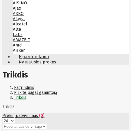
AISINO
Ajax
AKKO
Akyga
Alcatel
Alta
Labs
AMAZFIT
Amd
Anker
Antec
Išparduodama
Aoc
Naujausios prekės
Apacer
Apc
Trikdis
Apollo
Apple
Aqara
Pagrindinis
Arctic
Pirkite pagal gamintoją
Armac
Trikdis
Art
Asm
Trikdis
ASM
Asrock
Prekių palyginimas
(0)
Assmann
ASSMANN
Astroenergy