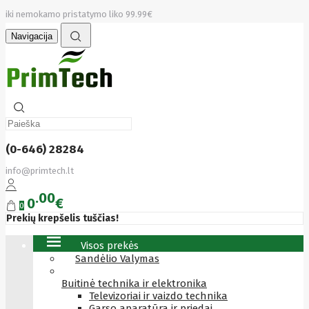
iki nemokamo pristatymo liko 99.99€
Navigacija
(0-646) 28284
info@primtech.lt
00
0
€
0
Prekių krepšelis tuščias!
Visos prekės
Sandėlio Valymas
Buitinė technika ir elektronika
Televizoriai ir vaizdo technika
Garso aparatūra ir priedai