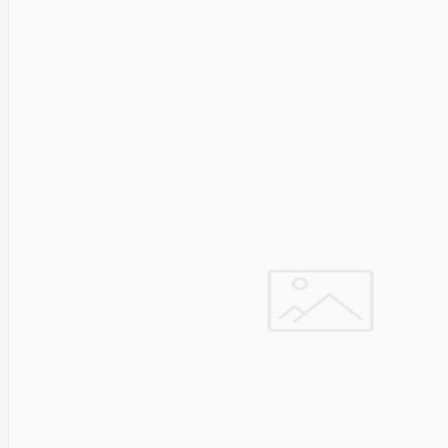
SEGWAY
Nederman
Neomounts
Netac
Netgear
NETGEAR M4300-
52G
Netrack
Newstar
Nillkin
Ninebot
Nintendo
Nitecore
Noark
Nokia
Nothingphone
NUBIA
Numens
Nvidia
Nzxt
Obo
Bettermann
Oki
OLLO
Oneplus
ONKRON
Onyx