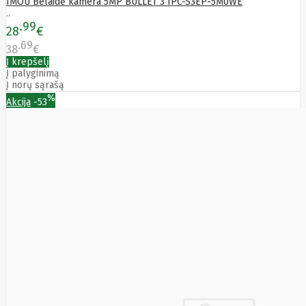
IMOU Belaidė kamera 5MP BULLET 3 IPC-S3EP-5M0WE
..
99
28
€
69
38
€
Į krepšelį
Į palyginimą
Į norų sąrašą
%
Akcija
-53