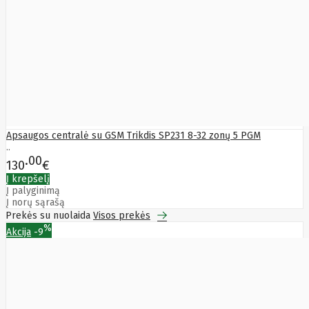
TENDA
Tesvor
Texecom
Thomson
Thrustmaster
TomTom
Topkodas
Toshiba
Tp-Link
Tracer
Transcend
Apsaugos centralė su GSM Trikdis SP231 8-32 zonų 5 PGM
Trendnet
..
Trikdis
00
130
€
TruAudio
Trust
Tzs
Į krepšelį
Į palyginimą
First
Į norų sąrašą
Austria
Prekės su nuolaida
Visos prekės
Ubiquiti
%
Ufesa
Akcija
-9
ULEFONE
Uni-T
UniPOS
Unitek
UROVO
Utc Fire