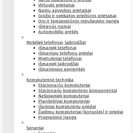
Virtuvės prietaisai
Namų apyvokos prietaisai
Grožio ir sveikatos priežiūros prietaisai
Oro ir temperatūros reguliavimo įranga
Išmanūs namai
Automobilių prekės
Mobilieji telefonai, laikrodžiai
Išmanieji telefonai
Išmaniųjų telefonų priedai
Mygtukiniai telefonai
Išmanieji laikrodžiai
Išmaniosios apyrankės
Kompiuterinė technika
Stacionarūs kompiuteriai
Stacionarių kompiuterių komponentai
Nešiojamieji kompiuteriai
Planšetiniai kompiuteriai
Išoriniai kompiuterių priedai
Žaidimų kompiuteriai (konsolės) ir priedai
Programinė įranga
Serveriai