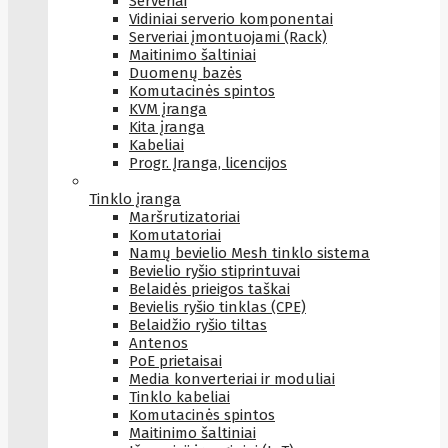
Serveriai
Vidiniai serverio komponentai
Serveriai įmontuojami (Rack)
Maitinimo šaltiniai
Duomenų bazės
Komutacinės spintos
KVM įranga
Kita įranga
Kabeliai
Progr. Įranga, licencijos
Tinklo įranga
Maršrutizatoriai
Komutatoriai
Namų bevielio Mesh tinklo sistema
Bevielio ryšio stiprintuvai
Belaidės prieigos taškai
Bevielis ryšio tinklas (CPE)
Belaidžio ryšio tiltas
Antenos
PoE prietaisai
Media konverteriai ir moduliai
Tinklo kabeliai
Komutacinės spintos
Maitinimo šaltiniai