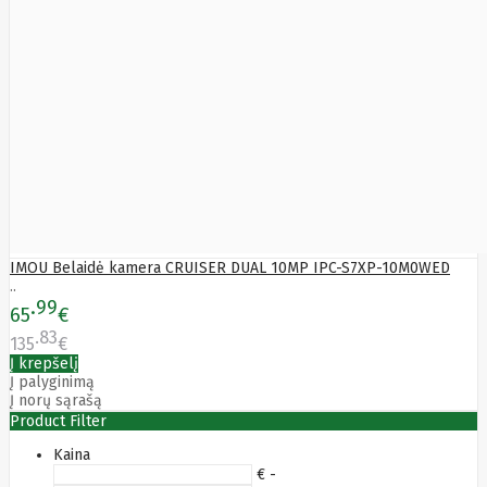
IMOU Belaidė kamera CRUISER DUAL 10MP IPC-S7XP-10M0WED
..
99
65
€
83
135
€
Į krepšelį
Į palyginimą
Į norų sąrašą
Product Filter
Kaina
€ -