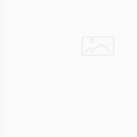
Pyronix
Qnap
Qoltec
R-
GO
TOOLS
RaidSonic
Razer
realwear
REALWEAR
Service
Recom
RED BY
ADAPT
GLOBAL
Redmond
Reflecta
Remington
Renewd
RENEWED
Reolink
Resto
Revlon
Rexel
Risen