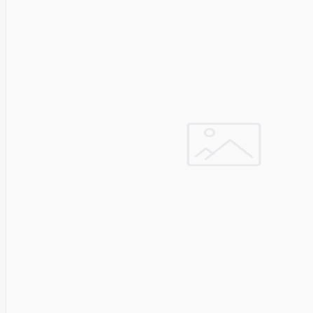
&
Security
VENTION
Verbatim
Vertiv
ViDiS S.A.
ViewSonic
Vilma
VISIONAL
Vssl
Wacom
Wago
Western
Digital
Whisper
Whitenergy
Wi-TEK
Wilk
ELECTRONICS
Xerox
Xfx
Xiaomi
Xilence
XPPEN
Xreal
Xyzprinting