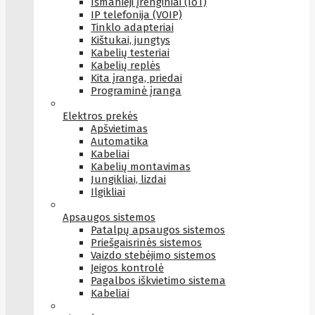
Išmanieji įrenginiai (IoT)
IP telefonija (VOIP)
Tinklo adapteriai
Kištukai, jungtys
Kabelių testeriai
Kabelių replės
Kita įranga, priedai
Programinė įranga
Elektros prekės
Apšvietimas
Automatika
Kabeliai
Kabelių montavimas
Jungikliai, lizdai
Ilgikliai
Apsaugos sistemos
Patalpų apsaugos sistemos
Priešgaisrinės sistemos
Vaizdo stebėjimo sistemos
Įeigos kontrolė
Pagalbos iškvietimo sistema
Kabeliai