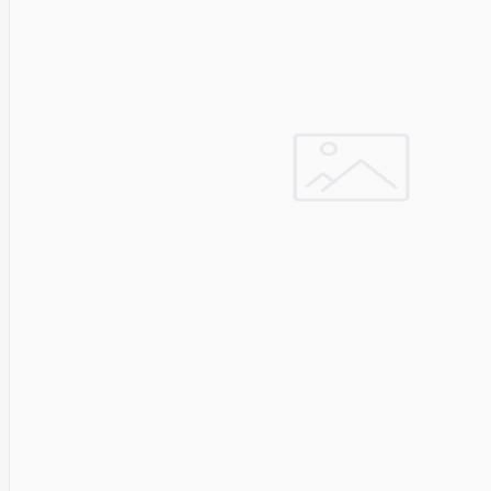
Solar
Jolywood
jp
Jung
Jvc
KARCHER
Keenetic
Kensington
KERLINK
KEYCHRON
Kieslect
King-
Sunny
Kingston
Kioxia
Kita
Knipex
Konica
Minolta
Kress
Kyocera
Lacie
Laifen
Lanberg
LANDI
Led line