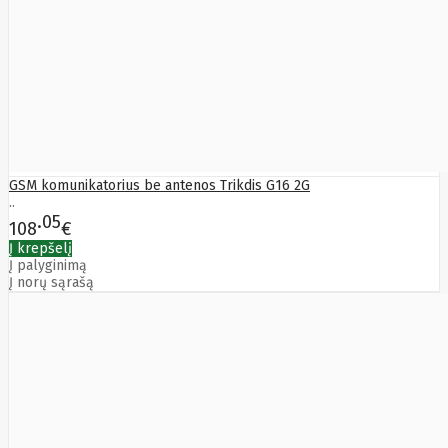
Bytezone
Ca
Canon
Cat
CATLINK
Cepro
CERAGON
Chieftec
Cisco
Clean Air
GSM komunikatorius be antenos Trikdis G16 2G
Optima
..
Club
05
108
€
club3d
CNB
Į krepšelį
Comdis
Į palyginimą
Į norų sąrašą
CONNECT
Cooler
Master
Cooling.pl
Coppi
Corsair
Crow
Crucial
CYBER
CyberPower