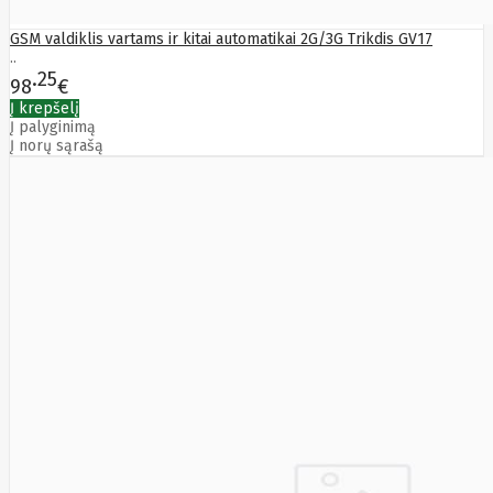
Edimax
Ednet
GSM valdiklis vartams ir kitai automatikai 2G/3G Trikdis GV17
..
Eldes
25
Electronic
98
€
Arts
Į krepšelį
Element
Į palyginimą
Elgato
Į norų sąrašą
Emu
ENDORFY
Energenie
Energizer
Enermax
Epson
Ergotron
Esperanza
Esr
Eufy
EUREKA
Eurolight
Eve
Extralink
Farfisa
FEITIAN
Fellowes
Fermax