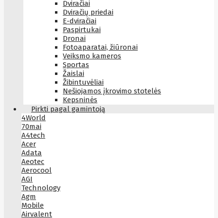
Dviračiai
Dviračių priedai
E-dviračiai
Paspirtukai
Dronai
Fotoaparatai, žiūronai
Veiksmo kameros
Sportas
Žaislai
Žibintuvėliai
Nešiojamos įkrovimo stotelės
Kepsninės
Pirkti pagal gamintoją
4World
70mai
A4tech
Acer
Adata
Aeotec
Aerocool
AGI
Technology
Agm
Mobile
Airvalent