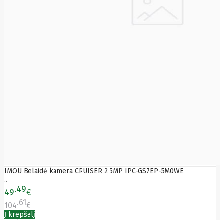
IMOU Belaidė kamera CRUISER 2 5MP IPC-GS7EP-5M0WE
..
49
49
€
61
104
€
Į krepšelį