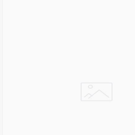
Asus
Aten
Aukey
Autel
Aver
Avizio
Power
AXAGON
Axis
Baseus
Be Quiet
Belt
Benq
Bentel
Biostar
Bisson
Biwin
Blackshark
Blackview
Blow
Bluewalker
Bmg
Bosch
Braun
Brother