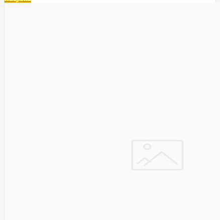
HAT3300-
4T
SYNOLOGY
HAT3300-
6T
SYNOLOGY
HAT3310-
16T
SYNOLOGY
HAT3310-
8T
SYNOLOGY
HAT5300
System
Sensor
Targus
Tcl
Team
Group
Techly
Tecnoware
Tefal
Telefunken
Telepower
Telpo
Teltonika