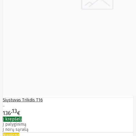
Sizzapp
Sk Hynix
Smart360
SMARTMI
Solidigm
Solo
Sonoff
Sony
Soundcore
SPARKLE
SSB
Starfix
Amex
Start.Lan
static
Static
Control
SteelSeries
Steelseries
Siųstuvas Trikdis T16
STORVIX
..
STYLIES
13
136
€
Supermicro
Į krepšelį
Switchbot
Į palyginimą
Synology
Į norų sąrašą
SYNOLOGY
Naujiena