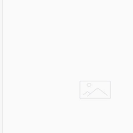
Golden
Tiger
Goodram
Google
Gorke
Green
Cell
Greencell
Hager
Hama
Harman
Haupa
Hgst
Hisense
Hitachi
Hitachi-
LG (HL)
Hogan
Honor
Choice
Horing
Lih
Hp
Hsm
Huami
Huawei