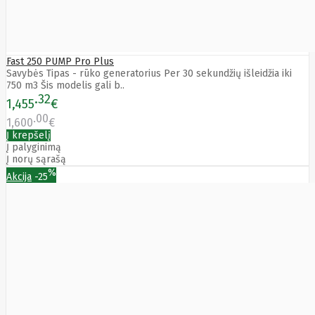
Yealink
Zalman
Zebra
Zeca
Zotac
Fast 250 PUMP Pro Plus
ZTE
Savybės Tipas - rūko generatorius Per 30 sekundžių išleidžia iki
750 m3 Šis modelis gali b..
32
1,455
€
00
1,600
€
Į krepšelį
Į palyginimą
Į norų sąrašą
%
Akcija
-25