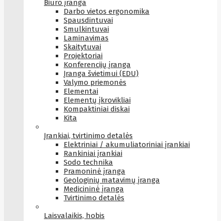
Biuro įranga
Darbo vietos ergonomika
Spausdintuvai
Smulkintuvai
Laminavimas
Skaitytuvai
Projektoriai
Konferencijų įranga
Įranga švietimui (EDU)
Valymo priemonės
Elementai
Elementų įkrovikliai
Kompaktiniai diskai
Kita
Įrankiai, tvirtinimo detalės
Elektriniai / akumuliatoriniai įrankiai
Rankiniai įrankiai
Sodo technika
Pramoninė įranga
Geologinių matavimų įranga
Medicininė įranga
Tvirtinimo detalės
Laisvalaikis, hobis