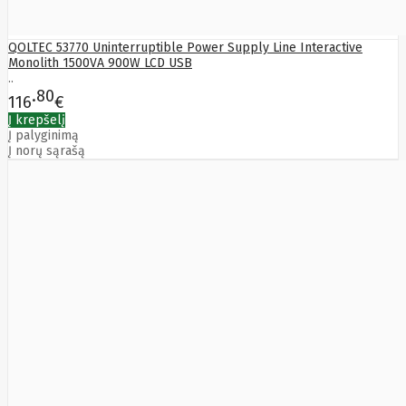
Edimax
Ednet
QOLTEC 53770 Uninterruptible Power Supply Line Interactive
Eldes
Monolith 1500VA 900W LCD USB
Electronic
..
Arts
80
Element
116
€
Elgato
Į krepšelį
Emu
Į palyginimą
ENDORFY
Į norų sąrašą
Energenie
Energizer
Enermax
Epson
Ergotron
Esperanza
Esr
Eufy
EUREKA
Eurolight
Eve
Extralink
Farfisa
FEITIAN
Fellowes
Fermax