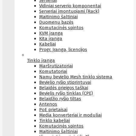
Serveriai
Vidiniai serverio komponentai
Serveriai įmontuojami (Rack)
Maitinimo šaltiniai
Duomenų bazės
Komutacinės spintos
KVM įranga
Kita įranga
Kabeliai
Progr. Įranga, licencijos
Tinklo įranga
Maršrutizatoriai
Komutatoriai
Namų bevielio Mesh tinklo sistema
Bevielio ryšio stiprintuvai
Belaidės prieigos taškai
Bevielis ryšio tinklas (CPE)
Belaidžio ryšio tiltas
Antenos
PoE prietaisai
Media konverteriai ir moduliai
Tinklo kabeliai
Komutacinės spintos
Maitinimo šaltiniai