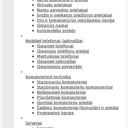
Virtuvės prietaisai
Namų apyvokos prietaisai
Grožio ir sveikatos priežiūros prietaisai
Oro ir temperatūros reguliavimo įranga
Išmanūs namai
Automobilių prekės
Mobilieji telefonai, laikrodžiai
Išmanieji telefonai
Išmaniųjų telefonų priedai
Mygtukiniai telefonai
Išmanieji laikrodžiai
Išmaniosios apyrankės
Kompiuterinė technika
Stacionarūs kompiuteriai
Stacionarių kompiuterių komponentai
Nešiojamieji kompiuteriai
Planšetiniai kompiuteriai
Išoriniai kompiuterių priedai
Žaidimų kompiuteriai (konsolės) ir priedai
Programinė įranga
Serveriai