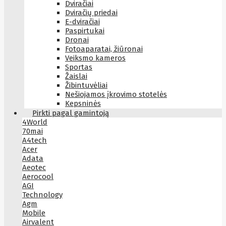
Dviračiai
Dviračių priedai
E-dviračiai
Paspirtukai
Dronai
Fotoaparatai, žiūronai
Veiksmo kameros
Sportas
Žaislai
Žibintuvėliai
Nešiojamos įkrovimo stotelės
Kepsninės
Pirkti pagal gamintoją
4World
70mai
A4tech
Acer
Adata
Aeotec
Aerocool
AGI
Technology
Agm
Mobile
Airvalent