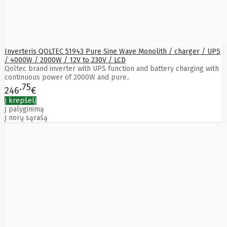
LITE
Leduro
Ledvance
Legrand
Leitz
Acco
Inverteris QOLTEC 51943 Pure Sine Wave Monolith / charger / UPS
Brands
/ 4000W / 2000W / 12V to 230V / LCD
Lenovo
Qoltec brand inverter with UPS function and battery charging with
continuous power of 2000W and pure..
Lexar
75
Lexmark
246
€
Lg
LIAN
Į krepšelį
LI
Į palyginimą
LifeSmart
Į norų sąrašą
Lindy
Linkbasic
Liregus
Listan
Livolo
Locinox
LogiLink
Logilink
Logitech
Loop
Mobile
Lydsto