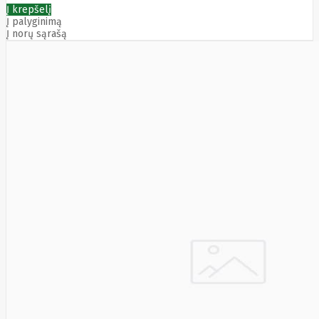
Į krepšelį
Į palyginimą
Į norų sąrašą