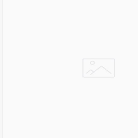
Solar
Jolywood
jp
Jung
Jvc
KARCHER
Keenetic
Kensington
KERLINK
KEYCHRON
Kieslect
King-
Sunny
Kingston
Kioxia
Kita
Knipex
Konica
Minolta
Kress
Kyocera
Lacie
Laifen
Lanberg
LANDI
Led line