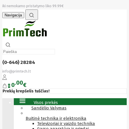
iki nemokamo pristatymo liko 99.99€
Navigacija
(0-646) 28284
info@primtech.lt
00
0
€
0
Prekių krepšelis tuščias!
Visos prekės
Sandėlio Valymas
Buitinė technika ir elektronika
Televizoriai ir vaizdo technika
Garso aparatūra ir priedai