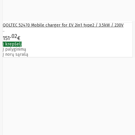
QOLTEC 52470 Mobile charger for EV 2in1 type2 / 3.5kW / 230V
..
02
151
€
Į krepšelį
Į palyginimą
Į norų sąrašą