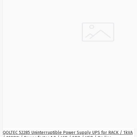
Manhattan
Marathon
Mean
Well
Media-
Tech
Mediarange
Mercusys
Meross
Mersive
Micron
Microsoft
MikroTik
Mikrotik
Mmd
MONTECH
Motorola
MOVA
Msi
Multibrackets
myfirst
N-Gear
Natec
Navee
NAVIMOW
QOLTEC 52285 Uninterruptible Power Supply UPS for RACK / 1kVA
BY