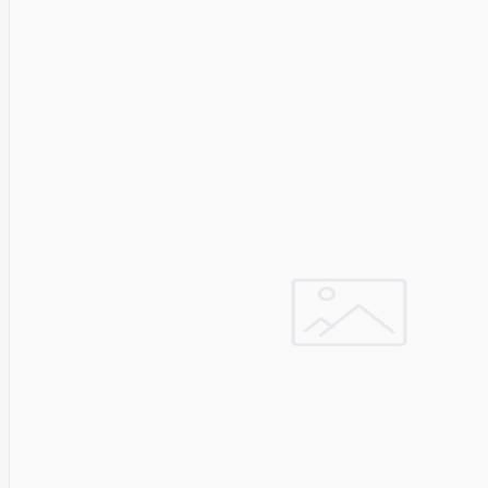
Pyronix
Qnap
Qoltec
R-
GO
TOOLS
RaidSonic
Razer
realwear
REALWEAR
Service
Recom
RED BY
ADAPT
GLOBAL
Redmond
Reflecta
Remington
Renewd
RENEWED
Reolink
Resto
Revlon
Rexel
Risen