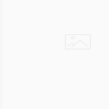
Cyberpower
D-link
Daewoo
Dahua
DataCore
Datacore
Defender
Dell
Delock
Delog
Dicota
DIGITAL
Digitus
Dji
Dmr
Domo
Double A
Dreame
Dsc
DURABOOK
Dymo
Dynabook
Eaglerise
Eaton
EcoFlow
Ecovacs