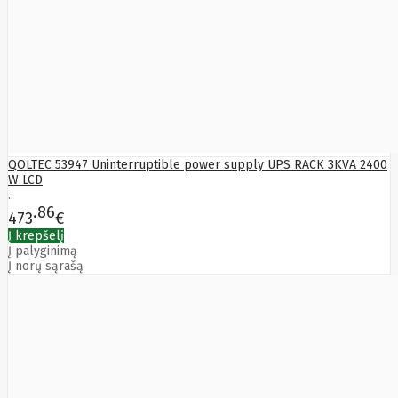
Bytezone
Ca
Canon
Cat
CATLINK
Cepro
CERAGON
Chieftec
Cisco
Clean Air
QOLTEC 53947 Uninterruptible power supply UPS RACK 3KVA 2400
Optima
W LCD
Club
..
club3d
86
473
€
CNB
Comdis
Į krepšelį
Į palyginimą
CONNECT
Į norų sąrašą
Cooler
Master
Cooling.pl
Coppi
Corsair
Crow
Crucial
CYBER
CyberPower