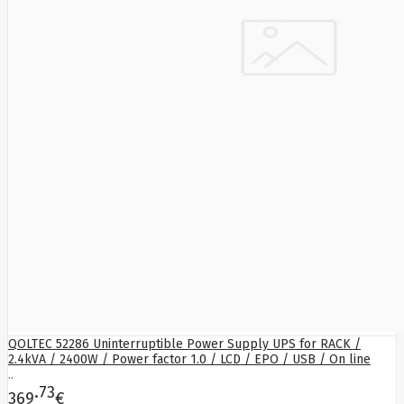
QOLTEC 52286 Uninterruptible Power Supply UPS for RACK /
2.4kVA / 2400W / Power factor 1.0 / LCD / EPO / USB / On line
..
73
369
€