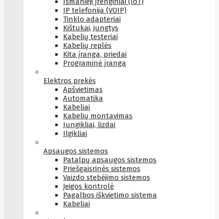
Išmanieji įrenginiai (IoT)
IP telefonija (VOIP)
Tinklo adapteriai
Kištukai, jungtys
Kabelių testeriai
Kabelių replės
Kita įranga, priedai
Programinė įranga
Elektros prekės
Apšvietimas
Automatika
Kabeliai
Kabelių montavimas
Jungikliai, lizdai
Ilgikliai
Apsaugos sistemos
Patalpų apsaugos sistemos
Priešgaisrinės sistemos
Vaizdo stebėjimo sistemos
Įeigos kontrolė
Pagalbos iškvietimo sistema
Kabeliai