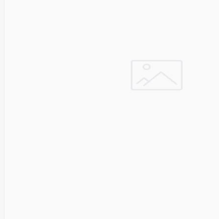
Sizzapp
Sk Hynix
Smart360
SMARTMI
Solidigm
Solo
Sonoff
Sony
Soundcore
SPARKLE
SSB
Starfix
Amex
Start.Lan
static
Static
Control
SteelSeries
Steelseries
STORVIX
STYLIES
Supermicro
Switchbot
Synology
SYNOLOGY