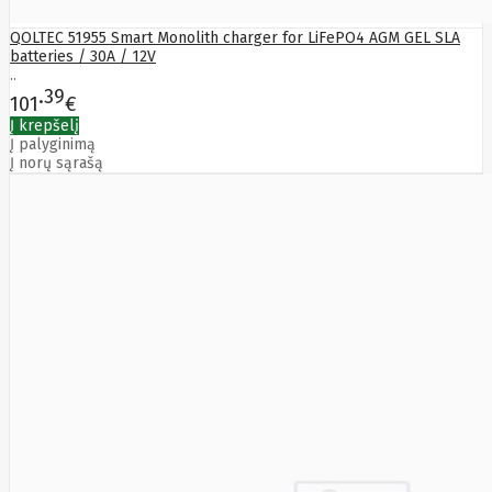
HAT3300-
4T
QOLTEC 51955 Smart Monolith charger for LiFePO4 AGM GEL SLA
SYNOLOGY
batteries / 30A / 12V
HAT3300-
..
6T
39
101
€
SYNOLOGY
HAT3310-
Į krepšelį
16T
Į palyginimą
Į norų sąrašą
SYNOLOGY
HAT3310-
8T
SYNOLOGY
HAT5300
System
Sensor
Targus
Tcl
Team
Group
Techly
Tecnoware
Tefal
Telefunken
Telepower
Telpo
Teltonika