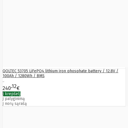
QOLTEC 53705 LiFePO4 lithium iron phosphate battery / 12.8V /
100Ah / 1280Wh / BMS
..
12
240
€
Į krepšelį
Į palyginimą
Į norų sąrašą