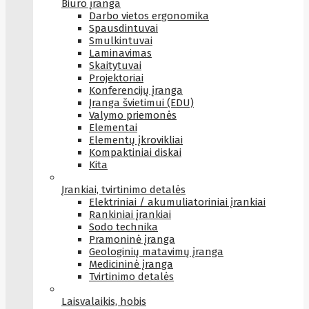
Biuro įranga
Darbo vietos ergonomika
Spausdintuvai
Smulkintuvai
Laminavimas
Skaitytuvai
Projektoriai
Konferencijų įranga
Įranga švietimui (EDU)
Valymo priemonės
Elementai
Elementų įkrovikliai
Kompaktiniai diskai
Kita
Įrankiai, tvirtinimo detalės
Elektriniai / akumuliatoriniai įrankiai
Rankiniai įrankiai
Sodo technika
Pramoninė įranga
Geologinių matavimų įranga
Medicininė įranga
Tvirtinimo detalės
Laisvalaikis, hobis