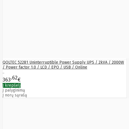
Yealink
Zalman
Zebra
Zeca
Zotac
ZTE
QOLTEC 52281 Uninterruptible Power Supply UPS / 2kVA / 2000W
/ Power factor 1.0 / LCD / EPO / USB / Online
..
62
363
€
Į krepšelį
Į palyginimą
Į norų sąrašą