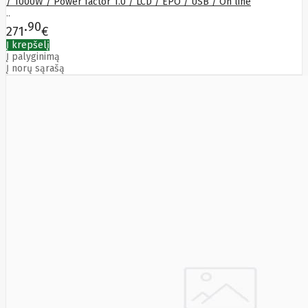
/ 1000W / Power factor 1.0 / LCD / EPO / USB / On line
SEGWAY
..
Nederman
90
271
€
Neomounts
Į krepšelį
Netac
Į palyginimą
Netgear
Į norų sąrašą
NETGEAR M4300-
52G
Netrack
Newstar
Nillkin
Ninebot
Nintendo
Nitecore
Noark
Nokia
Nothingphone
NUBIA
Numens
Nvidia
Nzxt
Obo
Bettermann
Oki
OLLO
Oneplus
ONKRON
Onyx