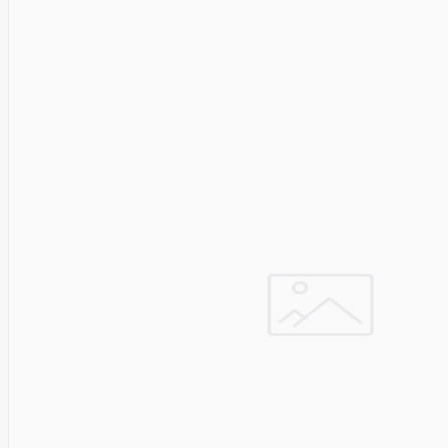
Asus
Aten
Aukey
Autel
Aver
Avizio
Power
AXAGON
Axis
Baseus
Be Quiet
Belt
Benq
Bentel
Biostar
Bisson
Biwin
Blackshark
Blackview
Blow
Bluewalker
Bmg
Bosch
Braun
Brother