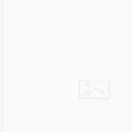
Asus
Aten
Aukey
Autel
Aver
Avizio
Power
AXAGON
Axis
Baseus
Be Quiet
Belt
Benq
Bentel
Biostar
Bisson
Biwin
Blackshark
Blackview
Blow
Bluewalker
Bmg
Bosch
Braun
Brother