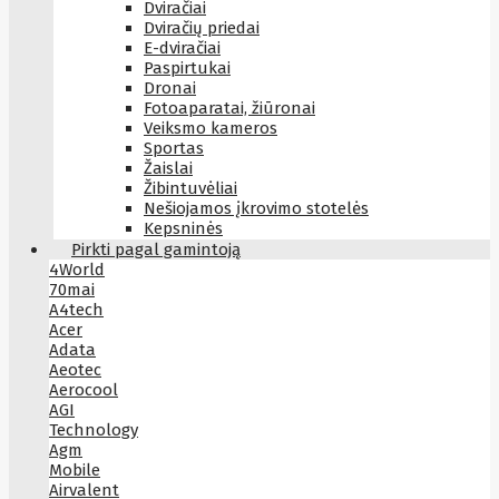
Dviračiai
Dviračių priedai
E-dviračiai
Paspirtukai
Dronai
Fotoaparatai, žiūronai
Veiksmo kameros
Sportas
Žaislai
Žibintuvėliai
Nešiojamos įkrovimo stotelės
Kepsninės
Pirkti pagal gamintoją
4World
70mai
A4tech
Acer
Adata
Aeotec
Aerocool
AGI
Technology
Agm
Mobile
Airvalent