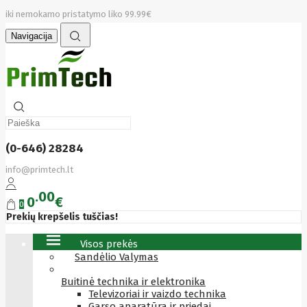
iki nemokamo pristatymo liko 99.99€
Navigacija
(0-646) 28284
info@primtech.lt
00
0
€
0
Prekių krepšelis tuščias!
Visos prekės
Sandėlio Valymas
Buitinė technika ir elektronika
Televizoriai ir vaizdo technika
Garso aparatūra ir priedai