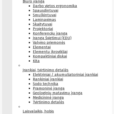
Biuro įranga
Darbo vietos ergonomika
Spausdintuvai
Smulkintuvai
Laminavimas
Skaitytuvai
Projektoriai
Konferencijų įranga
Įranga švietimui (EDU)
Valymo priemonės
Elementai
Elementų įkrovikliai
Kompaktiniai diskai
Kita
Įrankiai, tvirtinimo detalės
Elektriniai / akumuliatoriniai įrankiai
Rankiniai įrankiai
Sodo technika
Pramoninė įranga
Geologinių matavimų įranga
Medicininė įranga
Tvirtinimo detalės
Laisvalaikis, hobis