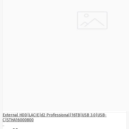
Manhattan
Marathon
Mean
Well
Media-
Tech
Mediarange
Mercusys
Meross
Mersive
Micron
Microsoft
MikroTik
Mikrotik
Mmd
MONTECH
Motorola
MOVA
Msi
Multibrackets
myfirst
N-Gear
Natec
External HDD|LACIE|d2 Professional|16TB|USB 3.0|USB-
Navee
C|STHA16000800
NAVIMOW
..
BY