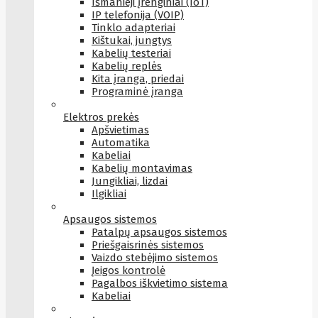
Išmanieji įrenginiai (IoT)
IP telefonija (VOIP)
Tinklo adapteriai
Kištukai, jungtys
Kabelių testeriai
Kabelių replės
Kita įranga, priedai
Programinė įranga
Elektros prekės
Apšvietimas
Automatika
Kabeliai
Kabelių montavimas
Jungikliai, lizdai
Ilgikliai
Apsaugos sistemos
Patalpų apsaugos sistemos
Priešgaisrinės sistemos
Vaizdo stebėjimo sistemos
Įeigos kontrolė
Pagalbos iškvietimo sistema
Kabeliai