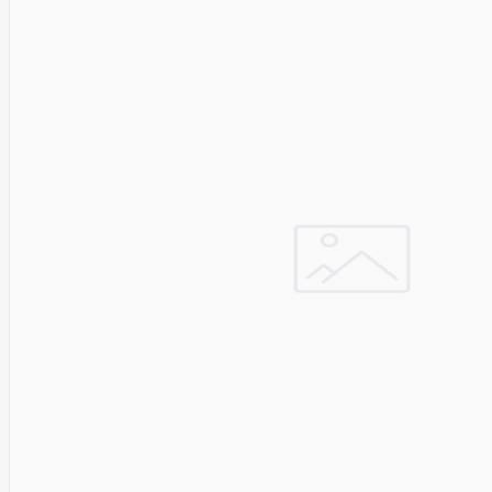
Pyronix
Qnap
Qoltec
R-
GO
TOOLS
RaidSonic
Razer
realwear
REALWEAR
Service
Recom
RED BY
ADAPT
GLOBAL
Redmond
Reflecta
Remington
Renewd
RENEWED
Reolink
Resto
Revlon
Rexel
Risen