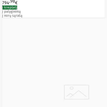
98
794
€
SEGWAY
Nederman
Į krepšelį
Į palyginimą
Neomounts
Į norų sąrašą
Netac
Netgear
NETGEAR M4300-
52G
Netrack
Newstar
Nillkin
Ninebot
Nintendo
Nitecore
Noark
Nokia
Nothingphone
NUBIA
Numens
Nvidia
Nzxt
Obo
Bettermann
Oki
OLLO
Oneplus
ONKRON
Onyx