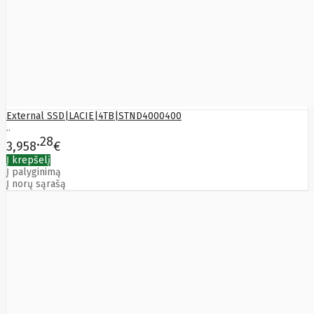
Yealink
Zalman
Zebra
Zeca
Zotac
ZTE
External SSD|LACIE|4TB|STND4000400
..
28
3,958
€
Į krepšelį
Į palyginimą
Į norų sąrašą