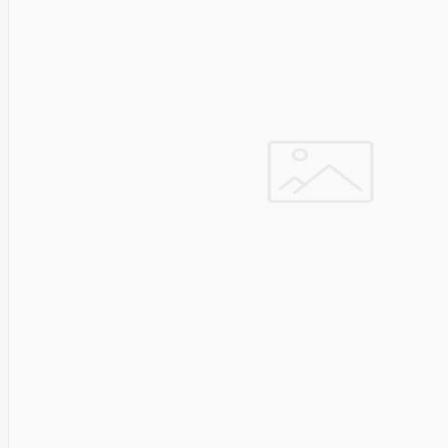
Cyberpower
D-link
Daewoo
Dahua
DataCore
Datacore
Defender
Dell
Delock
Delog
Dicota
DIGITAL
Digitus
Dji
Dmr
Domo
Double A
Dreame
Dsc
DURABOOK
Dymo
Dynabook
Eaglerise
Eaton
EcoFlow
Ecovacs