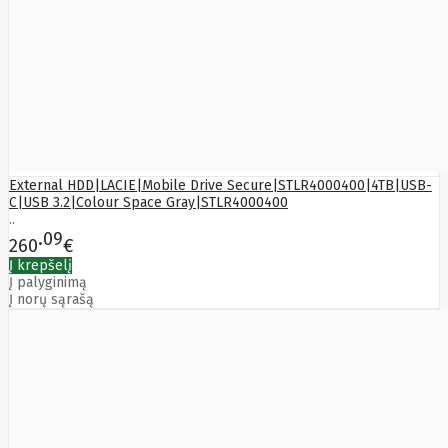
Bytezone
Ca
Canon
Cat
CATLINK
Cepro
CERAGON
Chieftec
Cisco
Clean Air
External HDD|LACIE|Mobile Drive Secure|STLR4000400|4TB|USB-
Optima
C|USB 3.2|Colour Space Gray|STLR4000400
Club
..
club3d
09
260
€
CNB
Comdis
Į krepšelį
Į palyginimą
CONNECT
Į norų sąrašą
Cooler
Master
Cooling.pl
Coppi
Corsair
Crow
Crucial
CYBER
CyberPower