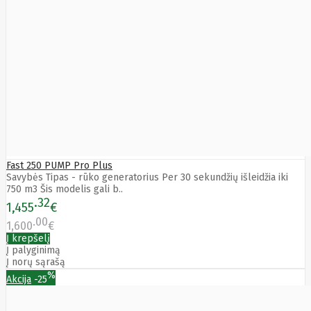
Fast 250 PUMP Pro Plus
Savybės Tipas - rūko generatorius Per 30 sekundžių išleidžia iki
750 m3 Šis modelis gali b..
32
1,455
€
00
1,600
€
Į krepšelį
Į palyginimą
Į norų sąrašą
%
Akcija
-25