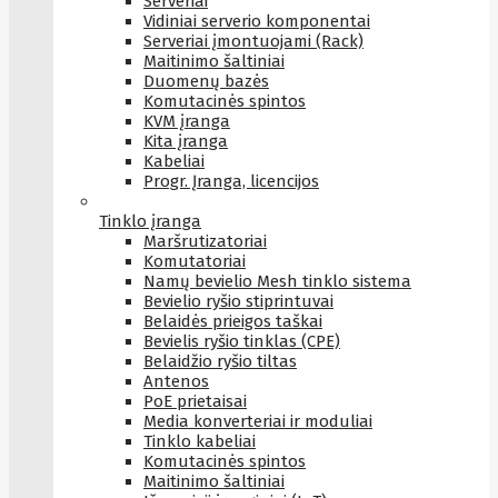
Serveriai
Vidiniai serverio komponentai
Serveriai įmontuojami (Rack)
Maitinimo šaltiniai
Duomenų bazės
Komutacinės spintos
KVM įranga
Kita įranga
Kabeliai
Progr. Įranga, licencijos
Tinklo įranga
Maršrutizatoriai
Komutatoriai
Namų bevielio Mesh tinklo sistema
Bevielio ryšio stiprintuvai
Belaidės prieigos taškai
Bevielis ryšio tinklas (CPE)
Belaidžio ryšio tiltas
Antenos
PoE prietaisai
Media konverteriai ir moduliai
Tinklo kabeliai
Komutacinės spintos
Maitinimo šaltiniai