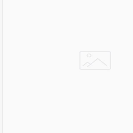
Solar
Jolywood
jp
Jung
Jvc
KARCHER
Keenetic
Kensington
KERLINK
KEYCHRON
Kieslect
King-
Sunny
Kingston
Kioxia
Kita
Knipex
Konica
Minolta
Kress
Kyocera
Lacie
Laifen
Lanberg
LANDI
Led line