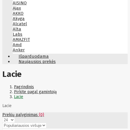
AISINO
Ajax
AKKO
Akyga
Alcatel
Alta
Labs
AMAZFIT
Amd
Anker
Antec
Išparduodama
Aoc
Naujausios prekės
Apacer
Apc
Lacie
Apollo
Apple
Aqara
Pagrindinis
Arctic
Pirkite pagal gamintoją
Armac
Lacie
Art
Asm
Lacie
ASM
Asrock
Prekių palyginimas
(0)
Assmann
ASSMANN
Astroenergy