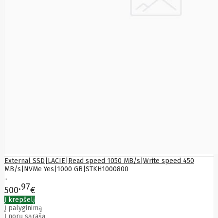
External SSD|LACIE|Read speed 1050 MB/s|Write speed 450
MB/s|NVMe Yes|1000 GB|STKH1000800
..
97
500
€
Į krepšelį
Į palyginimą
Į norų sąrašą