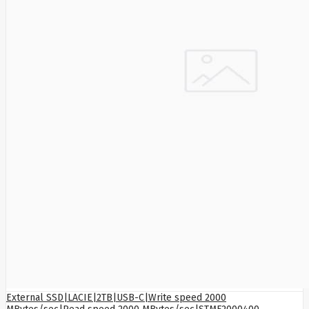
Sizzapp
Sk Hynix
Smart360
SMARTMI
Solidigm
Solo
Sonoff
Sony
Soundcore
SPARKLE
SSB
Starfix
Amex
Start.Lan
static
Static
Control
SteelSeries
Steelseries
STORVIX
STYLIES
Supermicro
Switchbot
Synology
External SSD|LACIE|2TB|USB-C|Write speed 2000
SYNOLOGY