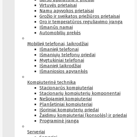
Virtuvės prietaisai
Namų apyvokos prietaisai
Grožio ir sveikatos priežiūros prietaisai
Oro ir temperatūros reguliavimo įranga
Išmanūs namai
Automobilių prekės
Mobilieji telefonai, laikrodžiai
Išmanieji telefonai
Išmaniųjų telefonų priedai
Mygtukiniai telefonai
Išmanieji laikrodžiai
Išmaniosios apyrankės
Kompiuterinė technika
Stacionarūs kompiuteriai
Stacionarių kompiuterių komponentai
Nešiojamieji kompiuteriai
Planšetiniai kompiuteriai
Išoriniai kompiuterių priedai
Žaidimų kompiuteriai (konsolės) ir priedai
Programinė įranga
Serveriai