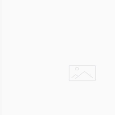
&
Security
VENTION
Verbatim
Vertiv
ViDiS S.A.
ViewSonic
Vilma
VISIONAL
Vssl
Wacom
Wago
Western
Digital
Whisper
Whitenergy
Wi-TEK
Wilk
ELECTRONICS
Xerox
Xfx
Xiaomi
Xilence
XPPEN
Xreal
Xyzprinting