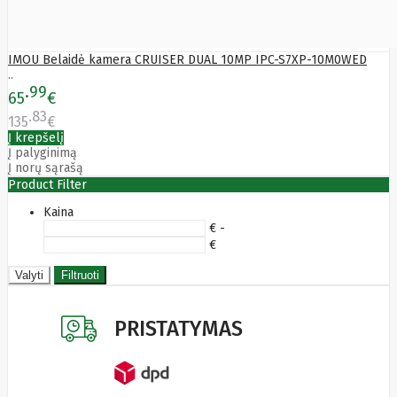
IMOU Belaidė kamera CRUISER DUAL 10MP IPC-S7XP-10M0WED
..
99
65
€
83
135
€
Į krepšelį
Į palyginimą
Į norų sąrašą
Product Filter
Kaina
€ -
€
Valyti
Filtruoti
PRISTATYMAS