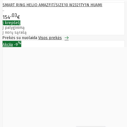
Rivacase
SMART RING HELIO AMAZFIT/SIZE10 W2321TY1N HUAMI
Roborock
..
Rocksbike
03
Roger
154
€
Roidmi
Į krepšelį
Rowenta
Į palyginimą
Rsa
Į norų sąrašą
RUGONE
Prekės su nuolaida
Visos prekės
Ruijie
%
Akcija
-9
Samsung
Sandberg
SanDisk
Sandisk
Sapphire
Satel
Schneider
Electric
Seagate
SEASONIC
Secolink
Secomp
Sentek
Siemens
Silicon
Power