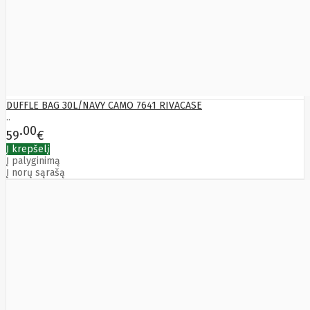
HyperX
I-
tec
Ibm
Ibox
Ic
Intracom
Icy Box
Iiyama
IMIN
Imou
Infinix
DUFFLE BAG 30L/NAVY CAMO 7641 RIVACASE
Inim
..
Inner
00
59
€
Range
Į krepšelį
Inno3D
Į palyginimą
InnoVision
Į norų sąrašą
Insta360
Insys
Integral
Memory
PLC
Intel
Intellinet
Intenso
Irwin
Jabra
Jackery
Jbl
Jinko