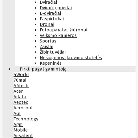
Dviračiai
Dviračių priedai
E-dviračiai
Paspirtukai
Dronai
Fotoaparatai, žiūronai
Veiksmo kameros
Sportas
Žaislai
Žibintuvėliai
Nešiojamos įkrovimo stotelės
Kepsninės
Pirkti pagal gamintoją
4World
70mai
A4tech
Acer
Adata
Aeotec
Aerocool
AGI
Technology
Agm
Mobile
Airvalent