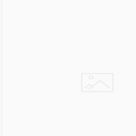
Golden
Tiger
Goodram
Google
Gorke
Green
Cell
Greencell
Hager
Hama
Harman
Haupa
Hgst
Hisense
Hitachi
Hitachi-
LG (HL)
Hogan
Honor
Choice
Horing
Lih
Hp
Hsm
Huami
Huawei