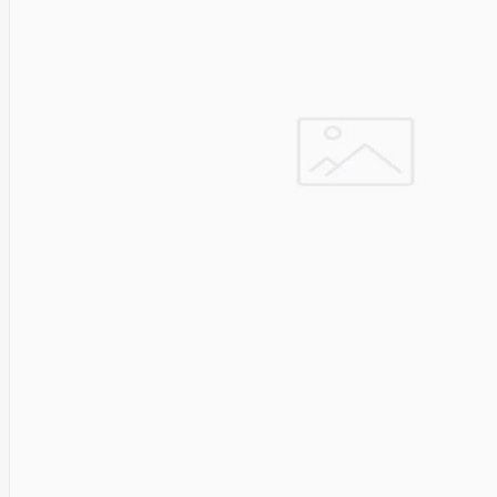
Pyronix
Qnap
Qoltec
R-
GO
TOOLS
RaidSonic
Razer
realwear
REALWEAR
Service
Recom
RED BY
ADAPT
GLOBAL
Redmond
Reflecta
Remington
Renewd
RENEWED
Reolink
Resto
Revlon
Rexel
Risen