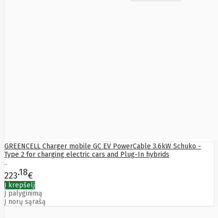
Manhattan
Marathon
Mean
Well
Media-
Tech
Mediarange
Mercusys
Meross
Mersive
Micron
Microsoft
MikroTik
Mikrotik
Mmd
MONTECH
Motorola
GREENCELL Charger mobile GC EV PowerCable 3.6kW Schuko -
MOVA
Msi
Type 2 for charging electric cars and Plug-In hybrids
..
Multibrackets
18
myfirst
223
€
N-Gear
Į krepšelį
Natec
Į palyginimą
Navee
Į norų sąrašą
NAVIMOW
BY