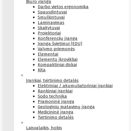
Biuro įranga
Darbo vietos ergonomika
Spausdintuvai
Smulkintuvai
Laminavimas
Skaitytuvai
Projektoriai
Konferencijų įranga
Įranga švietimui (EDU)
Valymo priemonės
Elementai
Elementų įkrovikliai
Kompaktiniai diskai
Kita
Įrankiai, tvirtinimo detalės
Elektriniai / akumuliatoriniai įrankiai
Rankiniai įrankiai
Sodo technika
Pramoninė įranga
Geologinių matavimų įranga
Medicininė įranga
Tvirtinimo detalės
Laisvalaikis, hobis