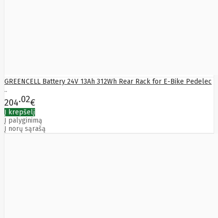
Boox
Oppo
Orbex
Orvaldi
Other
Overmax
Palit
Panasonic
Pantum
GREENCELL Battery 24V 13Ah 312Wh Rear Rack for E-Bike Pedelec
panzerglass
..
Paradox
02
204
€
Patriot
Į krepšelį
PETCUBE
Į palyginimą
Philips
Į norų sąrašą
Plantronics
Pny
PocketBook
Poco
Poly
Polycom
PowerColor
PowerWalker
Powerwalker
Priotherm
PULSAR