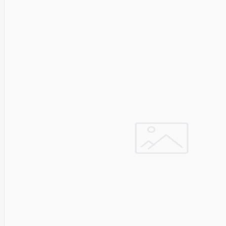
Asus
Aten
Aukey
Autel
Aver
Avizio
Power
AXAGON
Axis
Baseus
Be Quiet
Belt
Benq
Bentel
Biostar
Bisson
Biwin
Blackshark
Blackview
Blow
Bluewalker
Bmg
Bosch
Braun
Brother