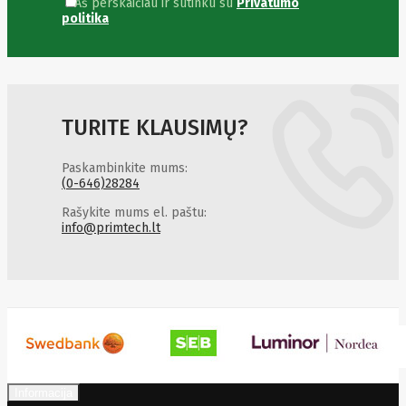
Aš perskaičiau ir sutinku su
Privatumo
politika
TURITE KLAUSIMŲ?
Paskambinkite mums:
(0-646)28284
Rašykite mums el. paštu:
info@primtech.lt
Informacija