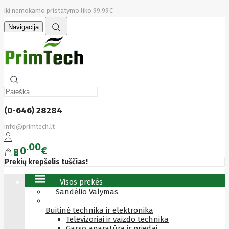
iki nemokamo pristatymo liko 99.99€
Navigacija
(0-646) 28284
info@primtech.lt
00
0
€
0
Prekių krepšelis tuščias!
Visos prekės
Sandėlio Valymas
Buitinė technika ir elektronika
Televizoriai ir vaizdo technika
Garso aparatūra ir priedai