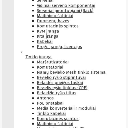
Serveriai
Vidiniai serverio komponentai
Serveriai įmontuojami (Rack)
Maitinimo šaltiniai
Duomenų bazės
Komutacinės spintos
KVM įranga
Kita įranga
Kabeliai
Progr. Įranga, licencijos
Tinklo įranga
Maršrutizatoriai
Komutatoriai
Namų bevielio Mesh tinklo sistema
Bevielio ryšio stiprintuvai
Belaidės prieigos taškai
Bevielis ryšio tinklas (CPE)
Belaidžio ryšio tiltas
Antenos
PoE prietaisai
Media konverteriai ir moduliai
Tinklo kabeliai
Komutacinės spintos
Maitinimo šaltiniai