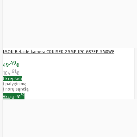
Yealink
Zalman
Zebra
Zeca
Zotac
ZTE
IMOU Belaidė kamera CRUISER 2 5MP IPC-GS7EP-5M0WE
..
49
49
€
61
104
€
Į krepšelį
Į palyginimą
Į norų sąrašą
%
Akcija
-51