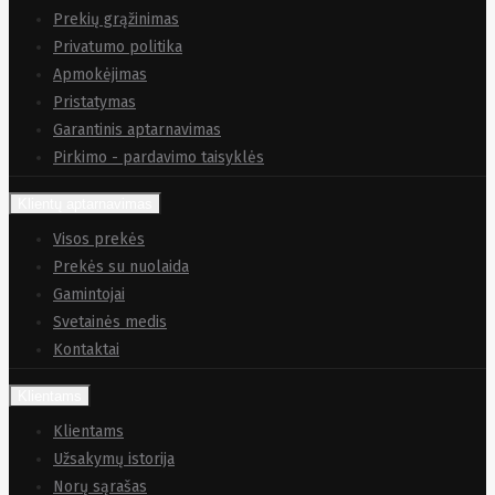
Prekių grąžinimas
Privatumo politika
Apmokėjimas
Pristatymas
Garantinis aptarnavimas
Pirkimo - pardavimo taisyklės
Klientų aptarnavimas
Visos prekės
Prekės su nuolaida
Gamintojai
Svetainės medis
Kontaktai
Klientams
Klientams
Užsakymų istorija
Norų sąrašas