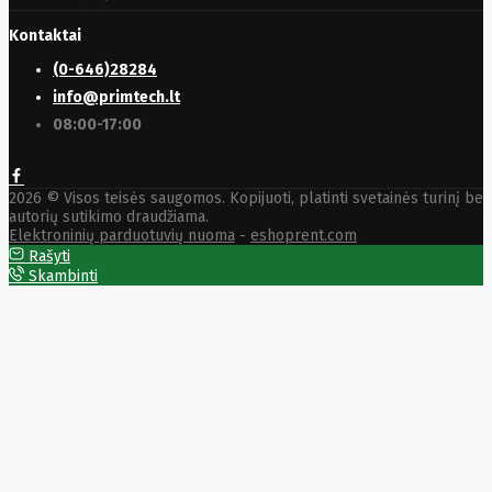
Kontaktai
(0-646)28284
info@primtech.lt
08:00-17:00
2026 © Visos teisės saugomos. Kopijuoti, platinti svetainės turinį be
autorių sutikimo draudžiama.
Elektroninių parduotuvių nuoma
-
eshoprent.com
Rašyti
Skambinti