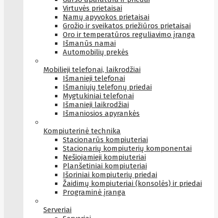
Virtuvės prietaisai
Namų apyvokos prietaisai
Grožio ir sveikatos priežiūros prietaisai
Oro ir temperatūros reguliavimo įranga
Išmanūs namai
Automobilių prekės
Mobilieji telefonai, laikrodžiai
Išmanieji telefonai
Išmaniųjų telefonų priedai
Mygtukiniai telefonai
Išmanieji laikrodžiai
Išmaniosios apyrankės
Kompiuterinė technika
Stacionarūs kompiuteriai
Stacionarių kompiuterių komponentai
Nešiojamieji kompiuteriai
Planšetiniai kompiuteriai
Išoriniai kompiuterių priedai
Žaidimų kompiuteriai (konsolės) ir priedai
Programinė įranga
Serveriai