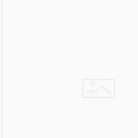
SEGWAY
Nederman
Neomounts
Netac
Netgear
NETGEAR M4300-
52G
Netrack
Newstar
Nillkin
Ninebot
Nintendo
Nitecore
Noark
Nokia
Nothingphone
NUBIA
Numens
Nvidia
Nzxt
Obo
Bettermann
Oki
OLLO
Oneplus
ONKRON
Onyx