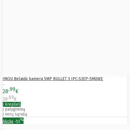
TENDA
Tesvor
Texecom
Thomson
Thrustmaster
TomTom
Topkodas
Toshiba
Tp-Link
Tracer
Transcend
Trendnet
Trikdis
TruAudio
Trust
Tzs
IMOU Belaidė kamera 5MP BULLET 3 IPC-S3EP-5M0WE
First
..
Austria
99
28
€
Ubiquiti
Ufesa
69
38
€
ULEFONE
Į krepšelį
Uni-T
Į palyginimą
UniPOS
Į norų sąrašą
Unitek
%
Akcija
-53
UROVO
Utc Fire