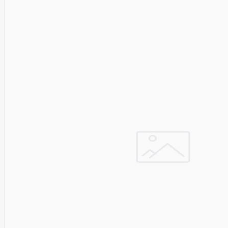
&
Security
VENTION
Verbatim
Vertiv
ViDiS S.A.
ViewSonic
Vilma
VISIONAL
Vssl
Wacom
Wago
Western
Digital
Whisper
Whitenergy
Wi-TEK
Wilk
ELECTRONICS
Xerox
Xfx
Xiaomi
Xilence
XPPEN
Xreal
Xyzprinting