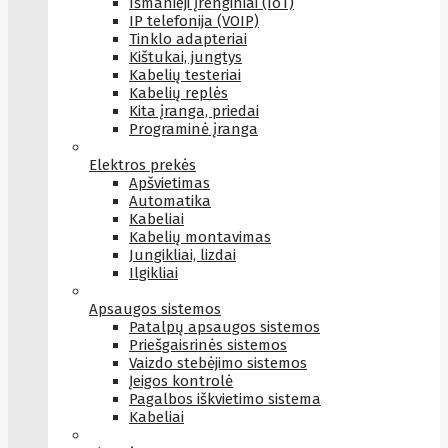
Išmanieji įrenginiai (IoT)
IP telefonija (VOIP)
Tinklo adapteriai
Kištukai, jungtys
Kabelių testeriai
Kabelių replės
Kita įranga, priedai
Programinė įranga
Elektros prekės
Apšvietimas
Automatika
Kabeliai
Kabelių montavimas
Jungikliai, lizdai
Ilgikliai
Apsaugos sistemos
Patalpų apsaugos sistemos
Priešgaisrinės sistemos
Vaizdo stebėjimo sistemos
Įeigos kontrolė
Pagalbos iškvietimo sistema
Kabeliai