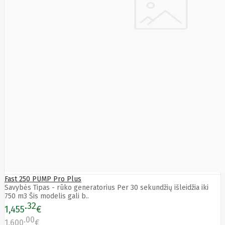
Sizzapp
Sk Hynix
Smart360
SMARTMI
Solidigm
Solo
Sonoff
Sony
Soundcore
SPARKLE
SSB
Starfix
Amex
Start.Lan
static
Static
Control
SteelSeries
Steelseries
STORVIX
Fast 250 PUMP Pro Plus
STYLIES
Savybės Tipas - rūko generatorius Per 30 sekundžių išleidžia iki
Supermicro
750 m3 Šis modelis gali b..
Switchbot
32
1,455
€
Synology
SYNOLOGY
00
1,600
€