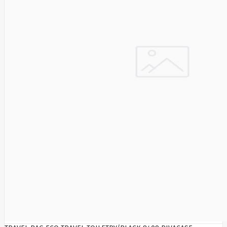
Solar
Jolywood
jp
Jung
Jvc
KARCHER
Keenetic
Kensington
KERLINK
KEYCHRON
Kieslect
King-
Sunny
Kingston
Kioxia
Kita
Knipex
Konica
Minolta
Kress
Kyocera
Lacie
Laifen
Lanberg
LANDI
Led line