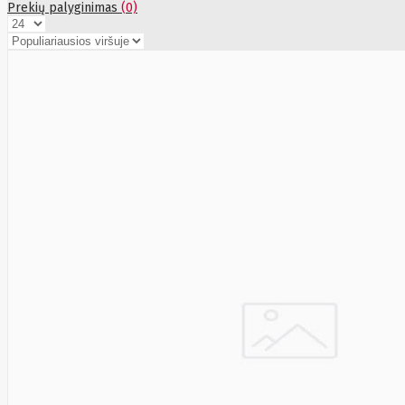
Energizer
Enermax
Epson
Prekių palyginimas
(0)
Ergotron
Esperanza
Esr
Eufy
EUREKA
Eurolight
Eve
Extralink
Farfisa
FEITIAN
Fellowes
Fermax
Fibaro
Finder
Fluke Networks
Forteza
Fortinet
Foxess
FoxSec
Fractal
Frejus
Fujifilm
Fujitsu
G.skill
Gainward
Garmin
Gazer
Gembird
GenWay
Getac
Gigabyte
Global Fire
Equipment
Gn Netcom
Golden
Tiger
Goodram
Google
Gorke
Green Cell
Greencell
Hager
Hama
Harman
Haupa
Hgst
Hisense
Hitachi
Hitachi-LG
(HL)
Hogan
Honor Choice
Horing Lih
Hp
Hsm
Huami
Huawei
HyperX
I-tec
Ibm
Ibox
Ic Intracom
Icy Box
Iiyama
IMIN
Imou
Infinix
Inim
Inner
Range
Inno3D
InnoVision
Insta360
Insys
Integral
Memory PLC
Intel
Intellinet
Intenso
Irwin
Jabra
Jackery
Jbl