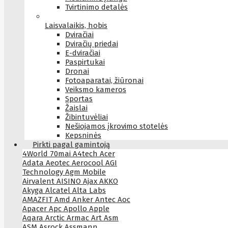
Tvirtinimo detalės
Laisvalaikis, hobis
Dviračiai
Dviračių priedai
E-dviračiai
Paspirtukai
Dronai
Fotoaparatai, žiūronai
Veiksmo kameros
Sportas
Žaislai
Žibintuvėliai
Nešiojamos įkrovimo stotelės
Kepsninės
Pirkti pagal gamintoją
4World
70mai
A4tech
Acer
Adata
Aeotec
Aerocool
AGI
Technology
Agm Mobile
Airvalent
AISINO
Ajax
AKKO
Akyga
Alcatel
Alta Labs
AMAZFIT
Amd
Anker
Antec
Aoc
Apacer
Apc
Apollo
Apple
Aqara
Arctic
Armac
Art
Asm
ASM
Asrock
Assmann