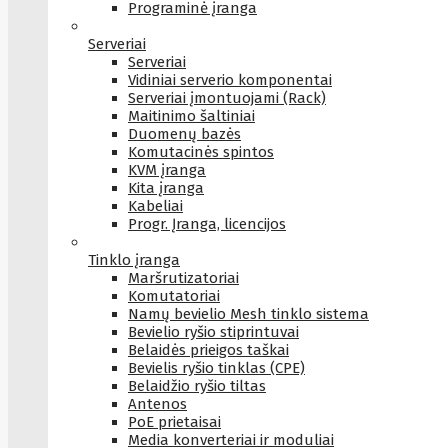
Programinė įranga
Serveriai
Serveriai
Vidiniai serverio komponentai
Serveriai įmontuojami (Rack)
Maitinimo šaltiniai
Duomenų bazės
Komutacinės spintos
KVM įranga
Kita įranga
Kabeliai
Progr. Įranga, licencijos
Tinklo įranga
Maršrutizatoriai
Komutatoriai
Namų bevielio Mesh tinklo sistema
Bevielio ryšio stiprintuvai
Belaidės prieigos taškai
Bevielis ryšio tinklas (CPE)
Belaidžio ryšio tiltas
Antenos
PoE prietaisai
Media konverteriai ir moduliai