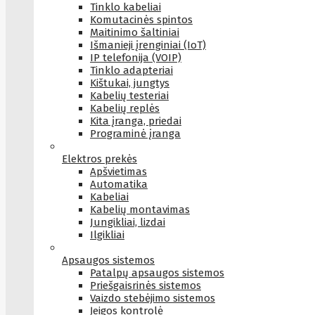
Tinklo kabeliai
Komutacinės spintos
Maitinimo šaltiniai
Išmanieji įrenginiai (IoT)
IP telefonija (VOIP)
Tinklo adapteriai
Kištukai, jungtys
Kabelių testeriai
Kabelių replės
Kita įranga, priedai
Programinė įranga
Elektros prekės
Apšvietimas
Automatika
Kabeliai
Kabelių montavimas
Jungikliai, lizdai
Ilgikliai
Apsaugos sistemos
Patalpų apsaugos sistemos
Priešgaisrinės sistemos
Vaizdo stebėjimo sistemos
Įeigos kontrolė