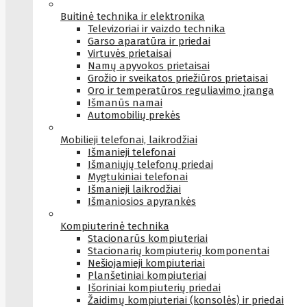
Buitinė technika ir elektronika
Televizoriai ir vaizdo technika
Garso aparatūra ir priedai
Virtuvės prietaisai
Namų apyvokos prietaisai
Grožio ir sveikatos priežiūros prietaisai
Oro ir temperatūros reguliavimo įranga
Išmanūs namai
Automobilių prekės
Mobilieji telefonai, laikrodžiai
Išmanieji telefonai
Išmaniųjų telefonų priedai
Mygtukiniai telefonai
Išmanieji laikrodžiai
Išmaniosios apyrankės
Kompiuterinė technika
Stacionarūs kompiuteriai
Stacionarių kompiuterių komponentai
Nešiojamieji kompiuteriai
Planšetiniai kompiuteriai
Išoriniai kompiuterių priedai
Žaidimų kompiuteriai (konsolės) ir priedai