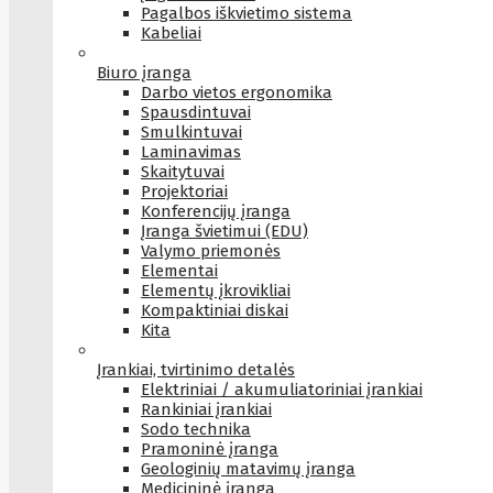
Pagalbos iškvietimo sistema
Kabeliai
Biuro įranga
Darbo vietos ergonomika
Spausdintuvai
Smulkintuvai
Laminavimas
Skaitytuvai
Projektoriai
Konferencijų įranga
Įranga švietimui (EDU)
Valymo priemonės
Elementai
Elementų įkrovikliai
Kompaktiniai diskai
Kita
Įrankiai, tvirtinimo detalės
Elektriniai / akumuliatoriniai įrankiai
Rankiniai įrankiai
Sodo technika
Pramoninė įranga
Geologinių matavimų įranga
Medicininė įranga