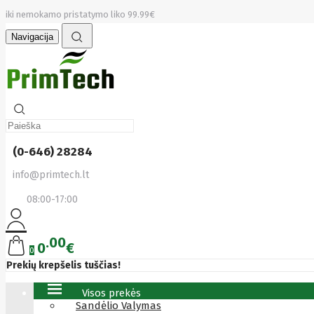
iki nemokamo pristatymo liko 99.99€
Navigacija
(0-646) 28284
info@primtech.lt
08:00-17:00
00
0
€
0
Prekių krepšelis tuščias!
Visos prekės
Sandėlio Valymas