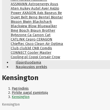
ASSMANN
Astroenergy
Asus
Aten
Aukey
Autel
Aver
Avizio
Power
AXAGON
Axis
Baseus
Be
Quiet
Belt
Benq
Bentel
Biostar
Bisson
Biwin
Blackshark
Blackview
Blow
Bluewalker
Bmg
Bosch
Braun
Brother
Bytezone
Ca
Canon
Cat
CATLINK
Cepro
CERAGON
Chieftec
Cisco
Clean Air Optima
Club
club3d
CNB
Comdis
CONNECT
Cooler Master
Cooling.pl
Coppi
Corsair
Crow
Crucial
CYBER
CyberPower
Išparduodama
Cyberpower
D-link
Daewoo
Naujausios prekės
Dahua
DataCore
Datacore
Defender
Dell
Delock
Delog
Kensington
Dicota
DIGITAL
Digitus
Dji
Dmr
Domo
Double A
Dreame
Dsc
DURABOOK
Dymo
Dynabook
Pagrindinis
Eaglerise
Eaton
EcoFlow
Pirkite pagal gamintoją
Ecovacs
Edimax
Ednet
Eldes
Kensington
Electronic Arts
Element
Elgato
Kensington
Emu
ENDORFY
Energenie