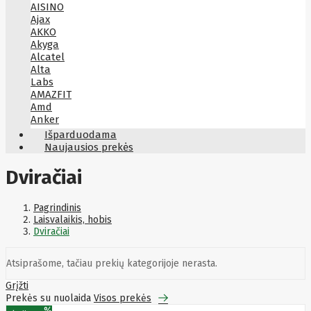
AISINO
Ajax
AKKO
Akyga
Alcatel
Alta
Labs
AMAZFIT
Amd
Anker
Antec
Išparduodama
Aoc
Naujausios prekės
Apacer
Apc
Dviračiai
Apollo
Apple
Aqara
Pagrindinis
Arctic
Laisvalaikis, hobis
Armac
Dviračiai
Art
Asm
ASM
Atsiprašome, tačiau prekių kategorijoje nerasta.
Asrock
Assmann
Grįžti
ASSMANN
Prekės su nuolaida
Visos prekės
Astroenergy
%