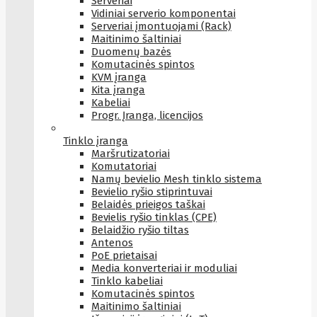
Serveriai
Vidiniai serverio komponentai
Serveriai įmontuojami (Rack)
Maitinimo šaltiniai
Duomenų bazės
Komutacinės spintos
KVM įranga
Kita įranga
Kabeliai
Progr. Įranga, licencijos
Tinklo įranga
Maršrutizatoriai
Komutatoriai
Namų bevielio Mesh tinklo sistema
Bevielio ryšio stiprintuvai
Belaidės prieigos taškai
Bevielis ryšio tinklas (CPE)
Belaidžio ryšio tiltas
Antenos
PoE prietaisai
Media konverteriai ir moduliai
Tinklo kabeliai
Komutacinės spintos
Maitinimo šaltiniai