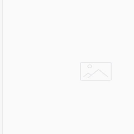
Cyberpower
D-link
Daewoo
Dahua
DataCore
Datacore
Defender
Dell
Delock
Delog
Dicota
DIGITAL
Digitus
Dji
Dmr
Domo
Double A
Dreame
Dsc
DURABOOK
Dymo
Dynabook
Eaglerise
Eaton
EcoFlow
Ecovacs