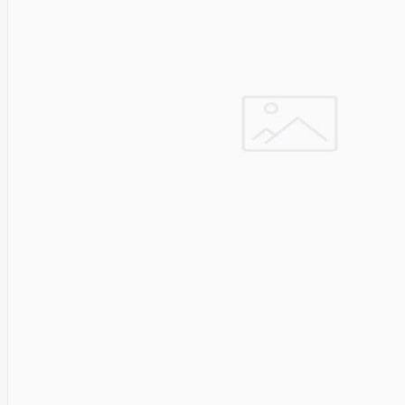
Fibaro
Finder
Fluke
Networks
Forteza
Fortinet
Foxess
FoxSec
Fractal
Frejus
Fujifilm
Fujitsu
G.skill
Gainward
Garmin
Gazer
Gembird
GenWay
Getac
Gigabyte
Global
Fire
Equipment
Gn
Netcom