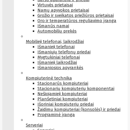
Virtuvės prietaisai
Namų apyvokos prietaisai
Grožio ir sveikatos priežiūros prietaisai
Oro ir temperatūros reguliavimo įranga
Išmanūs namai
Automobilių prekės
Mobilieji telefonai, laikrodžiai
Išmanieji telefonai
Išmaniųjų telefonų priedai
Mygtukiniai telefonai
Išmanieji laikrodžiai
Išmaniosios apyrankės
Kompiuterinė technika
Stacionarūs kompiuteriai
Stacionarių kompiuterių komponentai
Nešiojamieji kompiuteriai
Planšetiniai kompiuteriai
Išoriniai kompiuterių priedai
Žaidimų kompiuteriai (konsolės) ir priedai
Programinė įranga
Serveriai