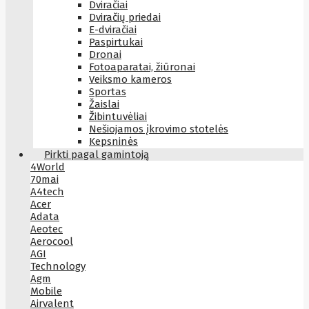
Dviračiai
Dviračių priedai
E-dviračiai
Paspirtukai
Dronai
Fotoaparatai, žiūronai
Veiksmo kameros
Sportas
Žaislai
Žibintuvėliai
Nešiojamos įkrovimo stotelės
Kepsninės
Pirkti pagal gamintoją
4World
70mai
A4tech
Acer
Adata
Aeotec
Aerocool
AGI
Technology
Agm
Mobile
Airvalent