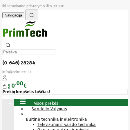
iki nemokamo pristatymo liko 99.99€
Navigacija
(0-646) 28284
info@primtech.lt
00
0
€
0
Prekių krepšelis tuščias!
Visos prekės
Sandėlio Valymas
Buitinė technika ir elektronika
Televizoriai ir vaizdo technika
Garso aparatūra ir priedai