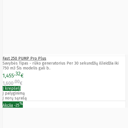
Bytezone
Ca
Canon
Cat
CATLINK
Cepro
CERAGON
Chieftec
Cisco
Clean Air
Optima
Fast 250 PUMP Pro Plus
Club
Savybės Tipas - rūko generatorius Per 30 sekundžių išleidžia iki
club3d
750 m3 Šis modelis gali b..
CNB
32
1,455
€
Comdis
CONNECT
00
1,600
€
Cooler
Į krepšelį
Master
Į palyginimą
Cooling.pl
Į norų sąrašą
Coppi
%
Akcija
-25
Corsair
Crow
Crucial
CYBER
CyberPower