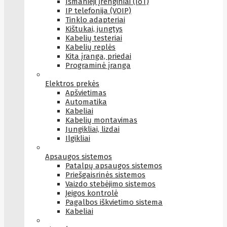
Išmanieji įrenginiai (IoT)
IP telefonija (VOIP)
Tinklo adapteriai
Kištukai, jungtys
Kabelių testeriai
Kabelių replės
Kita įranga, priedai
Programinė įranga
Elektros prekės
Apšvietimas
Automatika
Kabeliai
Kabelių montavimas
Jungikliai, lizdai
Ilgikliai
Apsaugos sistemos
Patalpų apsaugos sistemos
Priešgaisrinės sistemos
Vaizdo stebėjimo sistemos
Įeigos kontrolė
Pagalbos iškvietimo sistema
Kabeliai