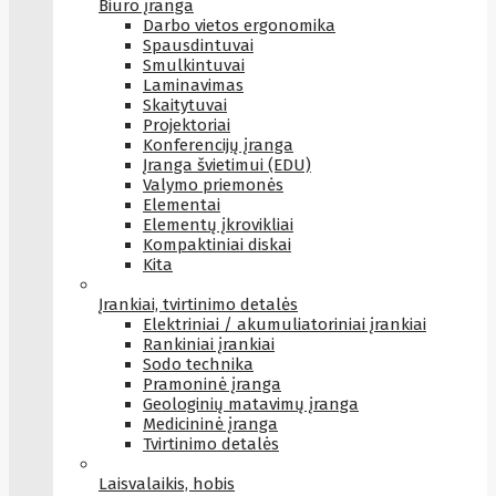
Biuro įranga
Darbo vietos ergonomika
Spausdintuvai
Smulkintuvai
Laminavimas
Skaitytuvai
Projektoriai
Konferencijų įranga
Įranga švietimui (EDU)
Valymo priemonės
Elementai
Elementų įkrovikliai
Kompaktiniai diskai
Kita
Įrankiai, tvirtinimo detalės
Elektriniai / akumuliatoriniai įrankiai
Rankiniai įrankiai
Sodo technika
Pramoninė įranga
Geologinių matavimų įranga
Medicininė įranga
Tvirtinimo detalės
Laisvalaikis, hobis