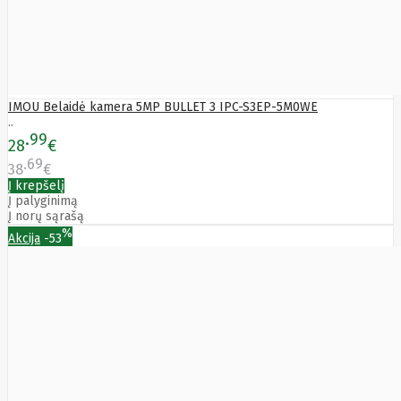
Edimax
Ednet
Eldes
Electronic
Arts
Element
IMOU Belaidė kamera 5MP BULLET 3 IPC-S3EP-5M0WE
Elgato
..
Emu
99
28
€
ENDORFY
Energenie
69
38
€
Energizer
Į krepšelį
Enermax
Į palyginimą
Epson
Į norų sąrašą
Ergotron
%
Akcija
-53
Esperanza
Esr
Eufy
EUREKA
Eurolight
Eve
Extralink
Farfisa
FEITIAN
Fellowes
Fermax