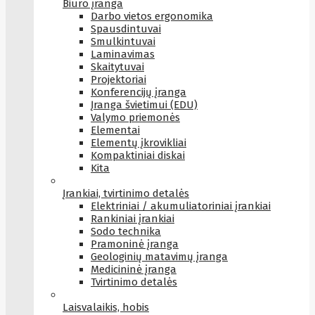
Biuro įranga
Darbo vietos ergonomika
Spausdintuvai
Smulkintuvai
Laminavimas
Skaitytuvai
Projektoriai
Konferencijų įranga
Įranga švietimui (EDU)
Valymo priemonės
Elementai
Elementų įkrovikliai
Kompaktiniai diskai
Kita
Įrankiai, tvirtinimo detalės
Elektriniai / akumuliatoriniai įrankiai
Rankiniai įrankiai
Sodo technika
Pramoninė įranga
Geologinių matavimų įranga
Medicininė įranga
Tvirtinimo detalės
Laisvalaikis, hobis