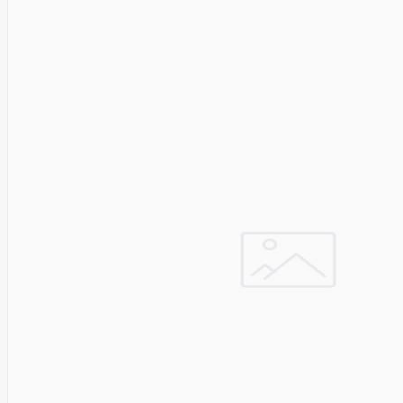
Golden
Tiger
Goodram
Google
Gorke
Green
Cell
Greencell
Hager
Hama
Harman
Haupa
Hgst
Hisense
Hitachi
Hitachi-
LG (HL)
Hogan
Honor
Choice
Horing
Lih
Hp
Hsm
Huami
Huawei