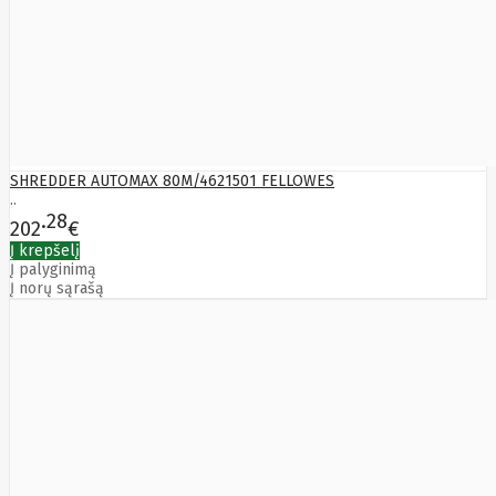
SHREDDER AUTOMAX 80M/4621501 FELLOWES
..
28
202
€
Į krepšelį
Į palyginimą
Į norų sąrašą