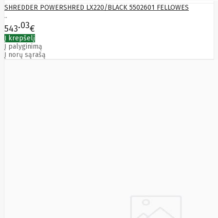
Yealink
SHREDDER POWERSHRED LX220/BLACK 5502601 FELLOWES
Zalman
..
Zebra
03
543
€
Zeca
Į krepšelį
Zotac
Į palyginimą
ZTE
Į norų sąrašą