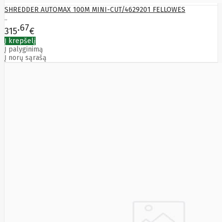
LITE
SHREDDER AUTOMAX 100M MINI-CUT/4629201 FELLOWES
Leduro
..
Ledvance
67
315
€
Legrand
Leitz
Į krepšelį
Acco
Į palyginimą
Į norų sąrašą
Brands
Lenovo
Lexar
Lexmark
Lg
LIAN
LI
LifeSmart
Lindy
Linkbasic
Liregus
Listan
Livolo
Locinox
LogiLink
Logilink
Logitech
Loop
Mobile
Lydsto