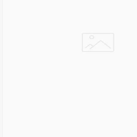
Solar
Jolywood
jp
Jung
Jvc
KARCHER
Keenetic
Kensington
KERLINK
KEYCHRON
Kieslect
King-
Sunny
Kingston
Kioxia
Kita
Knipex
Konica
Minolta
Kress
Kyocera
Lacie
Laifen
Lanberg
LANDI
Led line