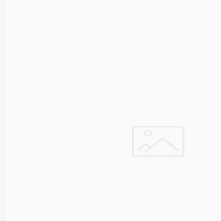
SEGWAY
Nederman
Neomounts
Netac
Netgear
NETGEAR M4300-
52G
Netrack
Newstar
Nillkin
Ninebot
Nintendo
Nitecore
Noark
Nokia
Nothingphone
NUBIA
Numens
Nvidia
Nzxt
Obo
Bettermann
Oki
OLLO
Oneplus
ONKRON
Onyx