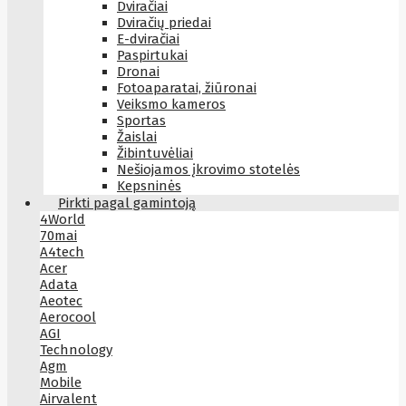
Dviračiai
Dviračių priedai
E-dviračiai
Paspirtukai
Dronai
Fotoaparatai, žiūronai
Veiksmo kameros
Sportas
Žaislai
Žibintuvėliai
Nešiojamos įkrovimo stotelės
Kepsninės
Pirkti pagal gamintoją
4World
70mai
A4tech
Acer
Adata
Aeotec
Aerocool
AGI
Technology
Agm
Mobile
Airvalent