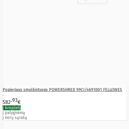
Popieriaus smulkintuvas POWERSHRED 99CI/4691001 FELLOWES
..
93
582
€
Į krepšelį
Į palyginimą
Į norų sąrašą