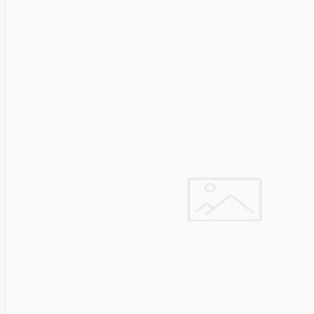
HAT3300-
4T
SYNOLOGY
HAT3300-
6T
SYNOLOGY
HAT3310-
16T
SYNOLOGY
HAT3310-
8T
SYNOLOGY
HAT5300
System
Sensor
Targus
Tcl
Team
Group
Techly
Tecnoware
Tefal
Telefunken
Telepower
Telpo
Teltonika