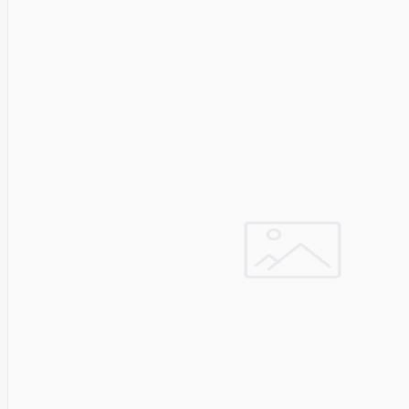
Asus
Aten
Aukey
Autel
Aver
Avizio
Power
AXAGON
Axis
Baseus
Be Quiet
Belt
Benq
Bentel
Biostar
Bisson
Biwin
Blackshark
Blackview
Blow
Bluewalker
Bmg
Bosch
Braun
Brother