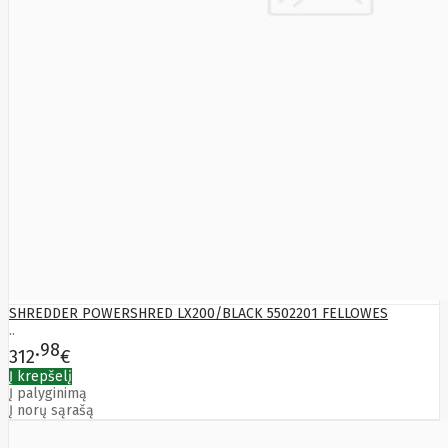
SHREDDER POWERSHRED LX200/BLACK 5502201 FELLOWES
..
98
312
€
Į krepšelį
Į palyginimą
Į norų sąrašą