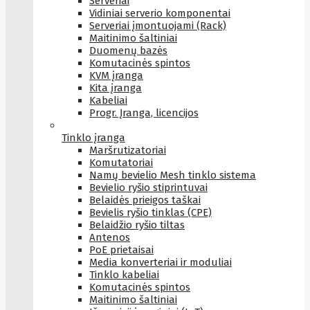
Serveriai
Vidiniai serverio komponentai
Serveriai įmontuojami (Rack)
Maitinimo šaltiniai
Duomenų bazės
Komutacinės spintos
KVM įranga
Kita įranga
Kabeliai
Progr. Įranga, licencijos
Tinklo įranga
Maršrutizatoriai
Komutatoriai
Namų bevielio Mesh tinklo sistema
Bevielio ryšio stiprintuvai
Belaidės prieigos taškai
Bevielis ryšio tinklas (CPE)
Belaidžio ryšio tiltas
Antenos
PoE prietaisai
Media konverteriai ir moduliai
Tinklo kabeliai
Komutacinės spintos
Maitinimo šaltiniai