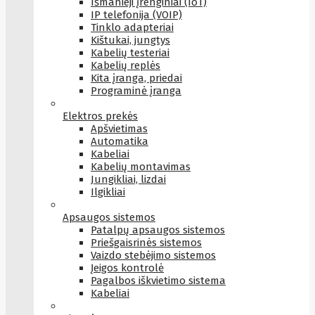
Išmanieji įrenginiai (IoT)
IP telefonija (VOIP)
Tinklo adapteriai
Kištukai, jungtys
Kabelių testeriai
Kabelių replės
Kita įranga, priedai
Programinė įranga
Elektros prekės
Apšvietimas
Automatika
Kabeliai
Kabelių montavimas
Jungikliai, lizdai
Ilgikliai
Apsaugos sistemos
Patalpų apsaugos sistemos
Priešgaisrinės sistemos
Vaizdo stebėjimo sistemos
Įeigos kontrolė
Pagalbos iškvietimo sistema
Kabeliai