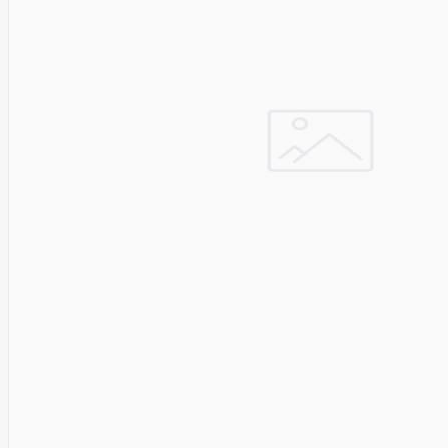
Cyberpower
D-link
Daewoo
Dahua
DataCore
Datacore
Defender
Dell
Delock
Delog
Dicota
DIGITAL
Digitus
Dji
Dmr
Domo
Double A
Dreame
Dsc
DURABOOK
Dymo
Dynabook
Eaglerise
Eaton
EcoFlow
Ecovacs