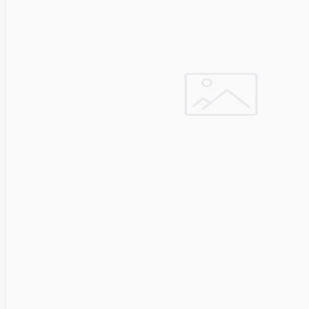
Pyronix
Qnap
Qoltec
R-
GO
TOOLS
RaidSonic
Razer
realwear
REALWEAR
Service
Recom
RED BY
ADAPT
GLOBAL
Redmond
Reflecta
Remington
Renewd
RENEWED
Reolink
Resto
Revlon
Rexel
Risen