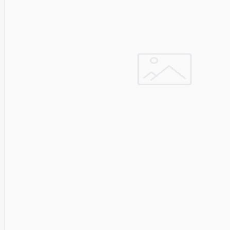
&
Security
VENTION
Verbatim
Vertiv
ViDiS S.A.
ViewSonic
Vilma
VISIONAL
Vssl
Wacom
Wago
Western
Digital
Whisper
Whitenergy
Wi-TEK
Wilk
ELECTRONICS
Xerox
Xfx
Xiaomi
Xilence
XPPEN
Xreal
Xyzprinting