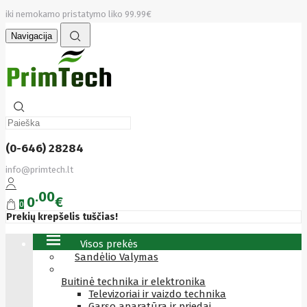
iki nemokamo pristatymo liko 99.99€
Navigacija
(0-646) 28284
info@primtech.lt
00
0
€
0
Prekių krepšelis tuščias!
Visos prekės
Sandėlio Valymas
Buitinė technika ir elektronika
Televizoriai ir vaizdo technika
Garso aparatūra ir priedai