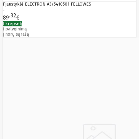
Pjaustyklė ELECTRON A3/5410501 FELLOWES
..
32
89
€
Į krepšelį
Į palyginimą
Į norų sąrašą