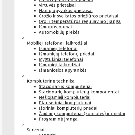
Virtuvės prietaisai
Namų apyvokos prietaisai
Grožio ir sveikatos priežiūros prietaisai
Oro ir temperatūros reguliavimo įranga
Išmanūs namai
Automobilių prekės
Mobilieji telefonai, laikrodžiai
Išmanieji telefonai
Išmaniųjų telefonų priedai
Mygtukiniai telefonai
Išmanieji laikrodžiai
Išmaniosios apyrankės
Kompiuterinė technika
Stacionarūs kompiuteriai
Stacionarių kompiuterių komponentai
Nešiojamieji kompiuteriai
Planšetiniai kompiuteriai
Išoriniai kompiuterių priedai
Žaidimų kompiuteriai (konsolės) ir priedai
Programinė įranga
Serveriai