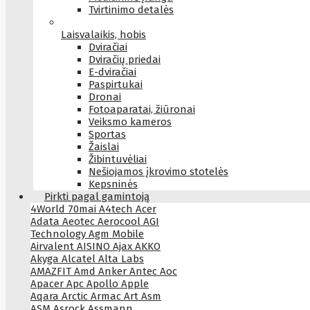
Tvirtinimo detalės
Laisvalaikis, hobis
Dviračiai
Dviračių priedai
E-dviračiai
Paspirtukai
Dronai
Fotoaparatai, žiūronai
Veiksmo kameros
Sportas
Žaislai
Žibintuvėliai
Nešiojamos įkrovimo stotelės
Kepsninės
Pirkti pagal gamintoją
4World
70mai
A4tech
Acer
Adata
Aeotec
Aerocool
AGI
Technology
Agm Mobile
Airvalent
AISINO
Ajax
AKKO
Akyga
Alcatel
Alta Labs
AMAZFIT
Amd
Anker
Antec
Aoc
Apacer
Apc
Apollo
Apple
Aqara
Arctic
Armac
Art
Asm
ASM
Asrock
Assmann