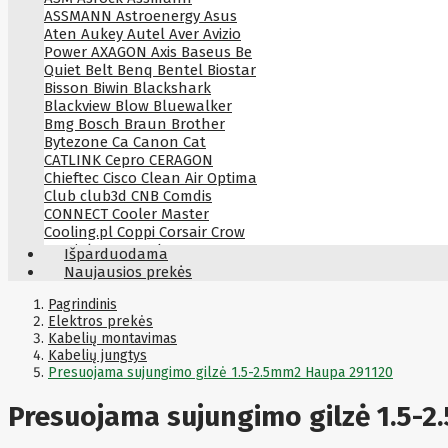
ASSMANN
Astroenergy
Asus
Aten
Aukey
Autel
Aver
Avizio
Power
AXAGON
Axis
Baseus
Be
Quiet
Belt
Benq
Bentel
Biostar
Bisson
Biwin
Blackshark
Blackview
Blow
Bluewalker
Bmg
Bosch
Braun
Brother
Bytezone
Ca
Canon
Cat
CATLINK
Cepro
CERAGON
Chieftec
Cisco
Clean Air Optima
Club
club3d
CNB
Comdis
CONNECT
Cooler Master
Cooling.pl
Coppi
Corsair
Crow
Crucial
CYBER
CyberPower
Išparduodama
Cyberpower
D-link
Daewoo
Naujausios prekės
Dahua
DataCore
Datacore
Defender
Dell
Delock
Delog
Pagrindinis
Dicota
Elektros prekės
DIGITAL
Digitus
Dji
Dmr
Kabelių montavimas
Domo
Double A
Dreame
Dsc
Kabelių jungtys
DURABOOK
Dymo
Dynabook
Presuojama sujungimo gilzė 1.5-2.5mm2 Haupa 291120
Eaglerise
Eaton
EcoFlow
Ecovacs
Edimax
Ednet
Eldes
Presuojama sujungimo gilzė 1.5-
Electronic Arts
Element
Elgato
Emu
ENDORFY
Energenie