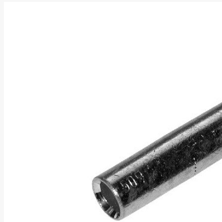
Energizer
Enermax
Epson
Ergotron
Esperanza
Esr
Eufy
EUREKA
Eurolight
Eve
Extralink
Farfisa
FEITIAN
Fellowes
Fermax
Fibaro
Finder
Fluke Networks
Forteza
Fortinet
Foxess
FoxSec
Fractal
Frejus
Fujifilm
Fujitsu
G.skill
Gainward
Garmin
Gazer
Gembird
GenWay
Getac
Gigabyte
Global Fire
Equipment
Gn Netcom
Golden
Tiger
Goodram
Google
Gorke
Green Cell
Greencell
Hager
Hama
Harman
Haupa
Hgst
Hisense
Hitachi
Hitachi-LG
(HL)
Hogan
Honor Choice
Horing Lih
Hp
Hsm
Huami
Huawei
HyperX
I-tec
Ibm
Ibox
Ic Intracom
Icy Box
Iiyama
IMIN
Imou
Infinix
Inim
Inner
Range
Inno3D
InnoVision
Insta360
Insys
Integral
Memory PLC
Intel
Intellinet
Intenso
Irwin
Jabra
Jackery
Jbl