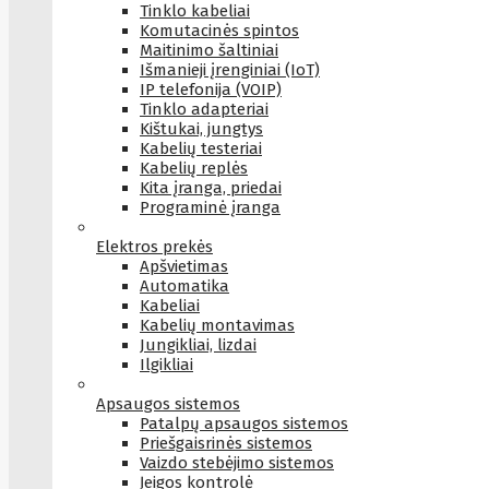
Tinklo kabeliai
Komutacinės spintos
Maitinimo šaltiniai
Išmanieji įrenginiai (IoT)
IP telefonija (VOIP)
Tinklo adapteriai
Kištukai, jungtys
Kabelių testeriai
Kabelių replės
Kita įranga, priedai
Programinė įranga
Elektros prekės
Apšvietimas
Automatika
Kabeliai
Kabelių montavimas
Jungikliai, lizdai
Ilgikliai
Apsaugos sistemos
Patalpų apsaugos sistemos
Priešgaisrinės sistemos
Vaizdo stebėjimo sistemos
Įeigos kontrolė