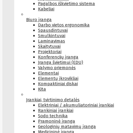
Pagalbos iškvietimo sistema
Kabeliai
Biuro įranga
Darbo vietos ergonomika
Spausdintuvai
Smulkintuvai
Laminavimas
Skaitytuvai
Projektoriai
Konferencijų įranga
Įranga švietimui (EDU)
Valymo priemonės
Elementai
Elementų įkrovikliai
Kompaktiniai diskai
Kita
Įrankiai, tvirtinimo detalės
Elektriniai / akumuliatoriniai įrankiai
Rankiniai įrankiai
Sodo technika
Pramoninė įranga
Geologinių matavimų įranga
Medicininė įranga