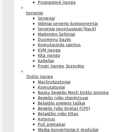
Programinė įranga
Serveriai
Serveriai
Vidiniai serverio komponentai
Serveriai įmontuojami (Rack)
Maitinimo šaltiniai
Duomenų bazės
Komutacinės spintos
KVM įranga
Kita įranga
Kabeliai
Progr. Įranga, licencijos
Tinklo įranga
Maršrutizatoriai
Komutatoriai
Namų bevielio Mesh tinklo sistema
Bevielio ryšio stiprintuvai
Belaidės prieigos taškai
Bevielis ryšio tinklas (CPE)
Belaidžio ryšio tiltas
Antenos
PoE prietaisai
Media konverteriai ir moduliai