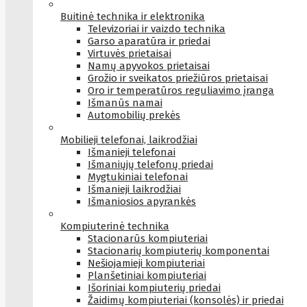
Buitinė technika ir elektronika
Televizoriai ir vaizdo technika
Garso aparatūra ir priedai
Virtuvės prietaisai
Namų apyvokos prietaisai
Grožio ir sveikatos priežiūros prietaisai
Oro ir temperatūros reguliavimo įranga
Išmanūs namai
Automobilių prekės
Mobilieji telefonai, laikrodžiai
Išmanieji telefonai
Išmaniųjų telefonų priedai
Mygtukiniai telefonai
Išmanieji laikrodžiai
Išmaniosios apyrankės
Kompiuterinė technika
Stacionarūs kompiuteriai
Stacionarių kompiuterių komponentai
Nešiojamieji kompiuteriai
Planšetiniai kompiuteriai
Išoriniai kompiuterių priedai
Žaidimų kompiuteriai (konsolės) ir priedai