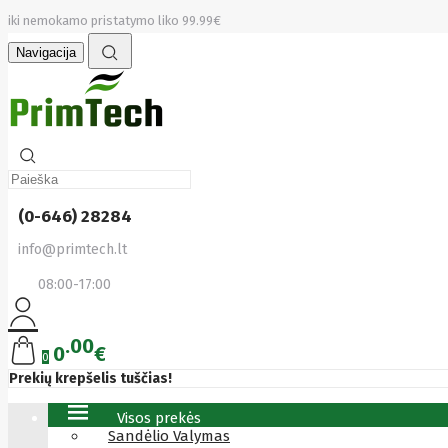
iki nemokamo pristatymo liko 99.99€
Navigacija
(0-646) 28284
info@primtech.lt
08:00-17:00
00
0
€
0
Prekių krepšelis tuščias!
Visos prekės
Sandėlio Valymas