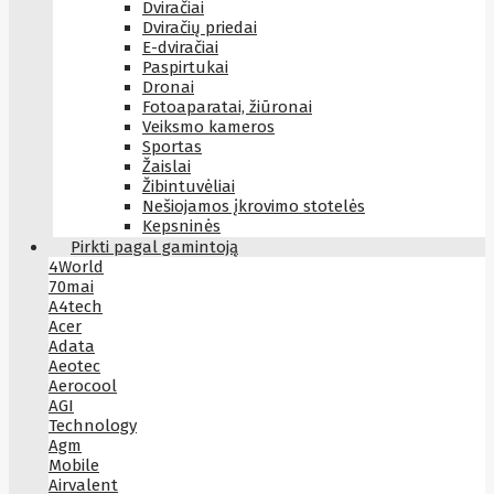
Dviračiai
Dviračių priedai
E-dviračiai
Paspirtukai
Dronai
Fotoaparatai, žiūronai
Veiksmo kameros
Sportas
Žaislai
Žibintuvėliai
Nešiojamos įkrovimo stotelės
Kepsninės
Pirkti pagal gamintoją
4World
70mai
A4tech
Acer
Adata
Aeotec
Aerocool
AGI
Technology
Agm
Mobile
Airvalent