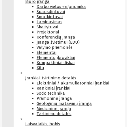
Biuro įranga
Darbo vietos ergonomika
Spausdintuvai
Smulkintuvai
Laminavimas
Skaitytuvai
Projektoriai
Konferencijų įranga
Įranga švietimui (EDU)
Valymo priemonės
Elementai
Elementų įkrovikliai
Kompaktiniai diskai
Kita
Įrankiai, tvirtinimo detalės
Elektriniai / akumuliatoriniai įrankiai
Rankiniai įrankiai
Sodo technika
Pramoninė įranga
Geologinių matavimų įranga
Medicininė įranga
Tvirtinimo detalės
Laisvalaikis, hobis