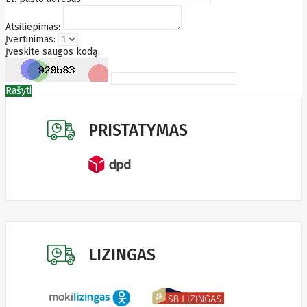
Edimax
Ednet
Atsiliepimas:
Eldes
Įvertinimas:
Electronic
Įveskite saugos kodą:
Arts
Element
Elgato
Rašyti
Emu
ENDORFY
Energenie
PRISTATYMAS
Energizer
Enermax
Epson
Ergotron
Esperanza
Esr
Eufy
EUREKA
Eurolight
Eve
Extralink
LIZINGAS
Farfisa
FEITIAN
Fellowes
Fermax