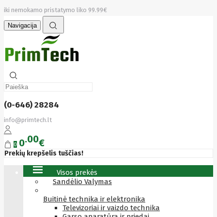
iki nemokamo pristatymo liko 99.99€
Navigacija
(0-646) 28284
info@primtech.lt
00
0
€
0
Prekių krepšelis tuščias!
Visos prekės
Sandėlio Valymas
Buitinė technika ir elektronika
Televizoriai ir vaizdo technika
Garso aparatūra ir priedai