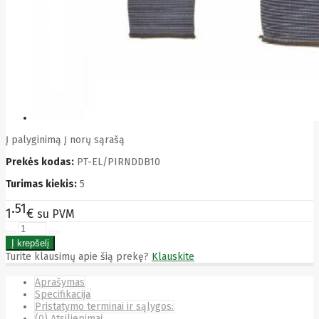
Bytezone
Ca
Canon
Cat
CATLINK
Cepro
CERAGON
Chieftec
Cisco
Clean Air
Optima
Į palyginimą
Į norų sąrašą
Club
Prekės kodas:
PT-EL/PIRNDDB10
club3d
CNB
Turimas kiekis:
5
Comdis
CONNECT
51
1
€
su PVM
Cooler
Master
Cooling.pl
Coppi
Turite klausimų apie šią prekę?
Klauskite
Corsair
Crow
Aprašymas
Crucial
Specifikacija
CYBER
Pristatymo terminai ir sąlygos:
CyberPower
(0) Atsiliepimai