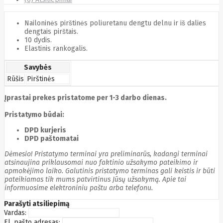
Cyberpower
D-link
Nailoninės pirštinės poliuretanu dengtu delnu ir iš dalies
Daewoo
dengtais pirštais.
Dahua
10 dydis.
DataCore
Elastinis rankogalis.
Datacore
Defender
Savybės
Dell
Rūšis
Pirštinės
Delock
Delog
Dicota
Įprastai prekes pristatome per 1-3 darbo dienas.
DIGITAL
Pristatymo būdai:
Digitus
Dji
Dmr
DPD kurjeris
Domo
DPD paštomatai
Double A
Dreame
Dėmesio! Pristatymo terminai yra preliminarūs, kadangi terminai
Dsc
atsinaujina priklausomai nuo faktinio užsakymo pateikimo ir
DURABOOK
apmokėjimo laiko. Galutinis pristatymo terminas gali keistis ir būti
Dymo
pateikiamas tik mums patvirtinus Jūsų užsakymą. Apie tai
Dynabook
informuosime elektroniniu paštu arba telefonu.
Eaglerise
Parašyti atsiliepimą
Eaton
Vardas:
EcoFlow
El. pašto adresas:
Ecovacs