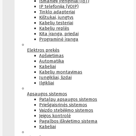
Išmanieji įrenginiai (IoT)
IP telefonija (VOIP)
Tinklo adapteriai
Kištukai, jungtys
Kabelių testeriai
Kabelių replės
Kita įranga, priedai
Programinė įranga
Elektros prekės
Apšvietimas
Automatika
Kabeliai
Kabelių montavimas
Jungikliai, lizdai
Ilgikliai
Apsaugos sistemos
Patalpų apsaugos sistemos
Priešgaisrinės sistemos
Vaizdo stebėjimo sistemos
Įeigos kontrolė
Pagalbos iškvietimo sistema
Kabeliai