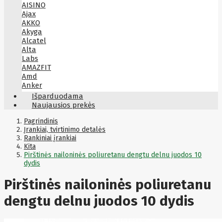
AISINO
Ajax
AKKO
Akyga
Alcatel
Alta
Labs
AMAZFIT
Amd
Anker
Antec
Išparduodama
Aoc
Naujausios prekės
Apacer
Apc
Pagrindinis
Apollo
Įrankiai, tvirtinimo detalės
Rankiniai įrankiai
Apple
Kita
Aqara
Pirštinės nailoninės poliuretanu dengtu delnu juodos 10
Arctic
dydis
Armac
Art
Asm
Pirštinės nailoninės poliuretanu
ASM
Asrock
dengtu delnu juodos 10 dydis
Assmann
ASSMANN
Astroenergy