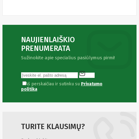
Fibaro
Finder
Fluke
Networks
Forteza
Fortinet
Foxess
NAUJIENLAIŠKIO
FoxSec
Fractal
PRENUMERATA
Frejus
Fujifilm
Sužinokite apie specialius pasiūlymus pirmi!
Fujitsu
G.skill
Gainward
Garmin
Aš perskaičiau ir sutinku su
Privatumo
Gazer
politika
Gembird
GenWay
Getac
Gigabyte
Global
Fire
Equipment
TURITE KLAUSIMŲ?
Gn
Netcom