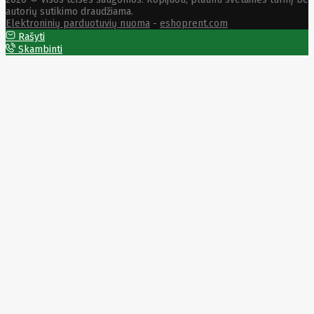
Solar
autorių sutikimo draudžiama.
Jolywood
Elektroninių parduotuvių nuoma
-
eshoprent.com
jp
Jung
Rašyti
Jvc
Skambinti
KARCHER
Keenetic
Kensington
KERLINK
KEYCHRON
Kieslect
King-
Sunny
Kingston
Kioxia
Kita
Knipex
Konica
Minolta
Kress
Kyocera
Lacie
Laifen
Lanberg
LANDI
Led line