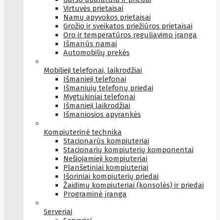
Virtuvės prietaisai
Namų apyvokos prietaisai
Grožio ir sveikatos priežiūros prietaisai
Oro ir temperatūros reguliavimo įranga
Išmanūs namai
Automobilių prekės
Mobilieji telefonai, laikrodžiai
Išmanieji telefonai
Išmaniųjų telefonų priedai
Mygtukiniai telefonai
Išmanieji laikrodžiai
Išmaniosios apyrankės
Kompiuterinė technika
Stacionarūs kompiuteriai
Stacionarių kompiuterių komponentai
Nešiojamieji kompiuteriai
Planšetiniai kompiuteriai
Išoriniai kompiuterių priedai
Žaidimų kompiuteriai (konsolės) ir priedai
Programinė įranga
Serveriai