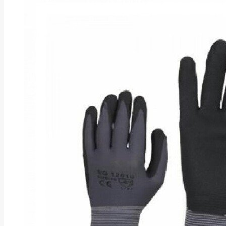
Asus
Aten
Aukey
Autel
Aver
Avizio
Power
AXAGON
Axis
Baseus
Be Quiet
Belt
Benq
Bentel
Biostar
Bisson
Biwin
Blackshark
Blackview
Blow
Bluewalker
Bmg
Bosch
Braun
Brother