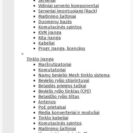
Serveriai
Vidiniai serverio komponentai
Serveriai įmontuojami (Rack)
Maitinimo šaltiniai
Duomenų bazės
Komutacinės spintos
KVM įranga
Kita įranga
Kabeliai
Progr. Įranga, licencijos
Tinklo įranga
Maršrutizatoriai
Komutatoriai
Namų bevielio Mesh tinklo sistema
Bevielio ryšio stiprintuvai
Belaidės prieigos taškai
Bevielis ryšio tinklas (CPE)
Belaidžio ryšio tiltas
Antenos
PoE prietaisai
Media konverteriai ir moduliai
Tinklo kabeliai
Komutacinės spintos
Maitinimo šaltiniai