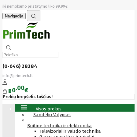
iki nemokamo pristatymo liko 99.99€
Navigacija
(0-646) 28284
info@primtech.lt
00
0
€
0
Prekių krepšelis tuščias!
Visos prekės
Sandėlio Valymas
Buitinė technika ir elektronika
Televizoriai ir vaizdo technika
Garso aparatūra ir priedai