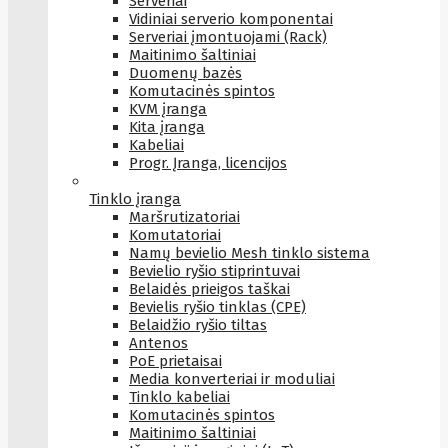
Serveriai
Vidiniai serverio komponentai
Serveriai įmontuojami (Rack)
Maitinimo šaltiniai
Duomenų bazės
Komutacinės spintos
KVM įranga
Kita įranga
Kabeliai
Progr. Įranga, licencijos
Tinklo įranga
Maršrutizatoriai
Komutatoriai
Namų bevielio Mesh tinklo sistema
Bevielio ryšio stiprintuvai
Belaidės prieigos taškai
Bevielis ryšio tinklas (CPE)
Belaidžio ryšio tiltas
Antenos
PoE prietaisai
Media konverteriai ir moduliai
Tinklo kabeliai
Komutacinės spintos
Maitinimo šaltiniai