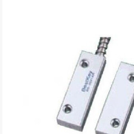
Asus
Aten
Aukey
Autel
Aver
Avizio
Power
AXAGON
Axis
Baseus
Be Quiet
Belt
Benq
Bentel
Biostar
Bisson
Biwin
Blackshark
Blackview
Blow
Bluewalker
Bmg
Bosch
Braun
Brother