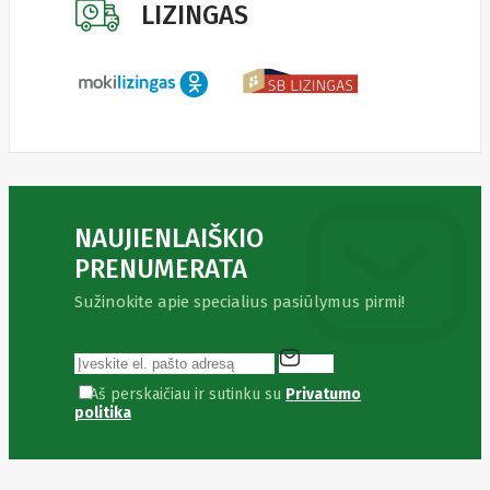
Fibaro
LIZINGAS
Finder
Fluke
Networks
Forteza
Fortinet
Foxess
FoxSec
Fractal
Frejus
Fujifilm
Fujitsu
NAUJIENLAIŠKIO
G.skill
Gainward
PRENUMERATA
Garmin
Gazer
Sužinokite apie specialius pasiūlymus pirmi!
Gembird
GenWay
Getac
Gigabyte
Aš perskaičiau ir sutinku su
Privatumo
Global
politika
Fire
Equipment
Gn
Netcom