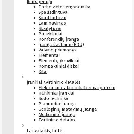
Biuro įranga
Darbo vietos ergonomika
Spausdintuvai
Smulkintuvai
Laminavimas
Skaitytuvai
Projektoriai
Konferencijų įranga
Įranga švietimui (EDU)
Valymo priemonės
Elementai
Elementų įkrovikliai
Kompaktiniai diskai
Kita
Įrankiai, tvirtinimo detalės
Elektriniai / akumuliatoriniai įrankiai
Rankiniai įrankiai
Sodo technika
Pramoninė įranga
Geologinių matavimų įranga
Medicininė įranga
Tvirtinimo detalės
Laisvalaikis, hobis