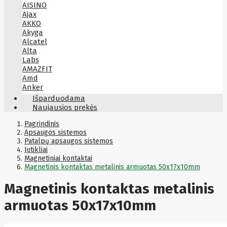
AISINO
Ajax
AKKO
Akyga
Alcatel
Alta
Labs
AMAZFIT
Amd
Anker
Antec
Išparduodama
Aoc
Naujausios prekės
Apacer
Apc
Pagrindinis
Apollo
Apsaugos sistemos
Patalpų apsaugos sistemos
Apple
Jutikliai
Aqara
Magnetiniai kontaktai
Arctic
Magnetinis kontaktas metalinis armuotas 50x17x10mm
Armac
Art
Asm
Magnetinis kontaktas metalinis
ASM
Asrock
armuotas 50x17x10mm
Assmann
ASSMANN
Astroenergy