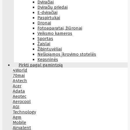
Dviračiai
Dviračių priedai
E-dviračiai
Paspirtukai
Dronai
Fotoaparatai, žiūronai
Veiksmo kameros
Sportas
Žaislai
Žibintuvėliai
Nešiojamos įkrovimo stotelės
Kepsninės
Pirkti pagal gamintoją
4World
70mai
A4tech
Acer
Adata
Aeotec
Aerocool
AGI
Technology
Agm
Mobile
Airvalent