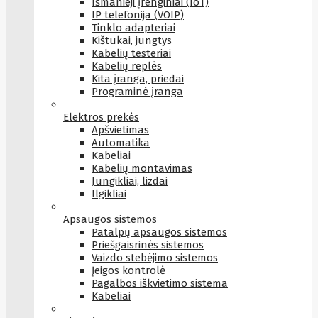
Išmanieji įrenginiai (IoT)
IP telefonija (VOIP)
Tinklo adapteriai
Kištukai, jungtys
Kabelių testeriai
Kabelių replės
Kita įranga, priedai
Programinė įranga
Elektros prekės
Apšvietimas
Automatika
Kabeliai
Kabelių montavimas
Jungikliai, lizdai
Ilgikliai
Apsaugos sistemos
Patalpų apsaugos sistemos
Priešgaisrinės sistemos
Vaizdo stebėjimo sistemos
Įeigos kontrolė
Pagalbos iškvietimo sistema
Kabeliai