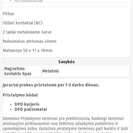
Cyberpower
D-link
Pilkas
Daewoo
Dahua
Uždari kontaktai (NC)
DataCore
Datacore
2 laidai metaliniame šarve
Defender
Maksimalus atstumas 40mm
Dell
Delock
Matmenys 50 x 17 x 10mm.
Delog
Dicota
Savybės
DIGITAL
Digitus
Magnetinio
Metalinis
kontakto tipas
Dji
Dmr
Domo
Double A
Įprastai prekes pristatome per 1-3 darbo dienas.
Dreame
Pristatymo būdai:
Dsc
DURABOOK
DPD kurjeris
Dymo
DPD paštomatai
Dynabook
Eaglerise
Dėmesio! Pristatymo terminai yra preliminarūs, kadangi terminai
Eaton
atsinaujina priklausomai nuo faktinio užsakymo pateikimo ir
EcoFlow
apmokėjimo laiko. Galutinis pristatymo terminas gali keistis ir būti
Ecovacs