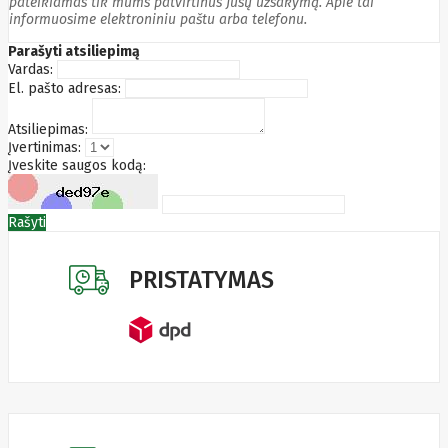
pateikiamas tik mums patvirtinus Jūsų užsakymą. Apie tai
Edimax
informuosime elektroniniu paštu arba telefonu.
Ednet
Parašyti atsiliepimą
Eldes
Vardas:
Electronic
El. pašto adresas:
Arts
Element
Elgato
Atsiliepimas:
Emu
Įvertinimas:
ENDORFY
Įveskite saugos kodą:
Energenie
Energizer
Enermax
Rašyti
Epson
Ergotron
Esperanza
PRISTATYMAS
Esr
Eufy
EUREKA
Eurolight
Eve
Extralink
Farfisa
FEITIAN
Fellowes
Fermax