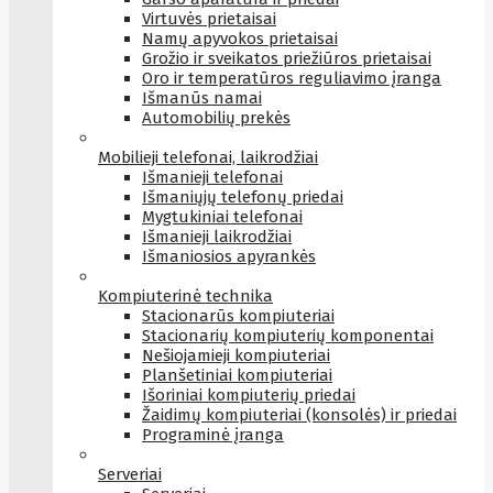
Virtuvės prietaisai
Namų apyvokos prietaisai
Grožio ir sveikatos priežiūros prietaisai
Oro ir temperatūros reguliavimo įranga
Išmanūs namai
Automobilių prekės
Mobilieji telefonai, laikrodžiai
Išmanieji telefonai
Išmaniųjų telefonų priedai
Mygtukiniai telefonai
Išmanieji laikrodžiai
Išmaniosios apyrankės
Kompiuterinė technika
Stacionarūs kompiuteriai
Stacionarių kompiuterių komponentai
Nešiojamieji kompiuteriai
Planšetiniai kompiuteriai
Išoriniai kompiuterių priedai
Žaidimų kompiuteriai (konsolės) ir priedai
Programinė įranga
Serveriai