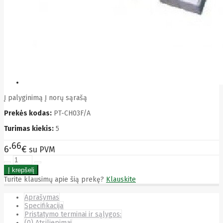
Bytezone
Ca
Canon
Cat
CATLINK
Cepro
CERAGON
Chieftec
Cisco
Clean Air
Optima
Į palyginimą
Į norų sąrašą
Club
Prekės kodas:
PT-CH03F/A
club3d
CNB
Turimas kiekis:
5
Comdis
CONNECT
66
6
€
su PVM
Cooler
Master
Cooling.pl
Coppi
Turite klausimų apie šią prekę?
Klauskite
Corsair
Crow
Aprašymas
Crucial
Specifikacija
CYBER
Pristatymo terminai ir sąlygos:
CyberPower
(0) Atsiliepimai