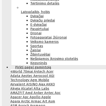
Tvirtinimo detalės
Laisvalaikis, hobis
Dviračiai
Dviračių priedai
E-dviračiai
Paspirtukai
Dronai
Fotoaparatai, žiūronai
Veiksmo kameros
Sportas
Žaislai
Žibintuvėliai
Nešiojamos įkrovimo stotelės
Kepsninės
Pirkti pagal gamintoją
4World
70mai
A4tech
Acer
Adata
Aeotec
Aerocool
AGI
Technology
Agm Mobile
Airvalent
AISINO
Ajax
AKKO
Akyga
Alcatel
Alta Labs
AMAZFIT
Amd
Anker
Antec
Aoc
Apacer
Apc
Apollo
Apple
Aqara
Arctic
Armac
Art
Asm
ASM
Asrock
Assmann