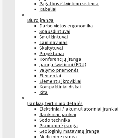
Pagalbos iškvietimo sistema
Kabeliai
Biuro įranga
Darbo vietos ergonomika
Spausdintuvai
Smulkintuvai
Laminavimas
Skaitytuvai
Projektoriai
Konferencijų įranga
Įranga švietimui (EDU)
Valymo priemonės
Elementai
Elementų įkrovikliai
Kompaktiniai diskai
Kita
Įrankiai, tvirtinimo detalės
Elektriniai / akumuliatoriniai įrankiai
Rankiniai įrankiai
Sodo technika
Pramoninė įranga
Geologinių matavimų įranga
Medicininė įranga