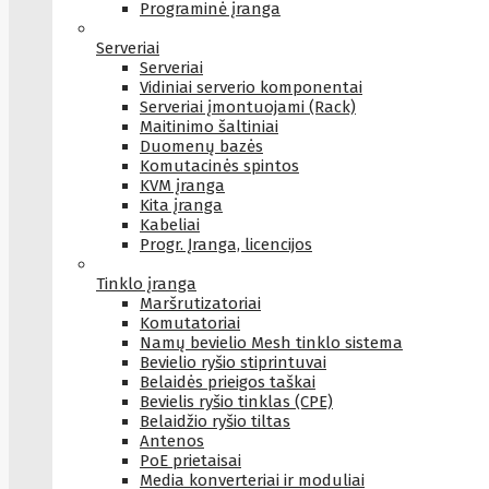
Programinė įranga
Serveriai
Serveriai
Vidiniai serverio komponentai
Serveriai įmontuojami (Rack)
Maitinimo šaltiniai
Duomenų bazės
Komutacinės spintos
KVM įranga
Kita įranga
Kabeliai
Progr. Įranga, licencijos
Tinklo įranga
Maršrutizatoriai
Komutatoriai
Namų bevielio Mesh tinklo sistema
Bevielio ryšio stiprintuvai
Belaidės prieigos taškai
Bevielis ryšio tinklas (CPE)
Belaidžio ryšio tiltas
Antenos
PoE prietaisai
Media konverteriai ir moduliai