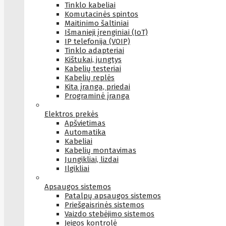
Tinklo kabeliai
Komutacinės spintos
Maitinimo šaltiniai
Išmanieji įrenginiai (IoT)
IP telefonija (VOIP)
Tinklo adapteriai
Kištukai, jungtys
Kabelių testeriai
Kabelių replės
Kita įranga, priedai
Programinė įranga
Elektros prekės
Apšvietimas
Automatika
Kabeliai
Kabelių montavimas
Jungikliai, lizdai
Ilgikliai
Apsaugos sistemos
Patalpų apsaugos sistemos
Priešgaisrinės sistemos
Vaizdo stebėjimo sistemos
Įeigos kontrolė