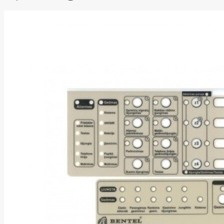
Energizer
Enermax
Epson
Ergotron
Esperanza
Esr
Eufy
EUREKA
Eurolight
Eve
Extralink
Farfisa
FEITIAN
Fellowes
Fermax
Fibaro
Finder
Fluke Networks
Forteza
Fortinet
Foxess
FoxSec
Fractal
Frejus
Fujifilm
Fujitsu
G.skill
Gainward
Garmin
Gazer
Gembird
GenWay
Getac
Gigabyte
Global Fire
Equipment
Gn Netcom
Golden
Tiger
Goodram
Google
Gorke
Green Cell
Greencell
Hager
Hama
Harman
Haupa
Hgst
Hisense
Hitachi
Hitachi-LG
(HL)
Hogan
Honor Choice
Horing Lih
Hp
Hsm
Huami
Huawei
HyperX
I-tec
Ibm
Ibox
Ic Intracom
Icy Box
Iiyama
IMIN
Imou
Infinix
Inim
Inner
Range
Inno3D
InnoVision
Insta360
Insys
Integral
Memory PLC
Intel
Intellinet
Intenso
Irwin
Jabra
Jackery
Jbl