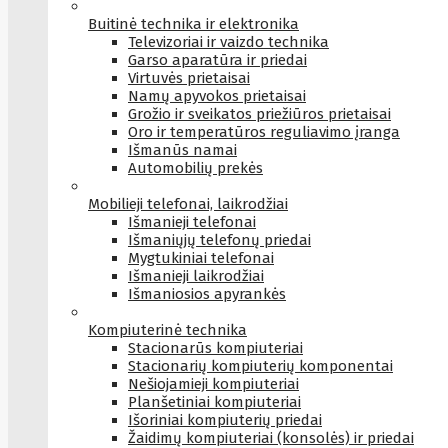
Buitinė technika ir elektronika
Televizoriai ir vaizdo technika
Garso aparatūra ir priedai
Virtuvės prietaisai
Namų apyvokos prietaisai
Grožio ir sveikatos priežiūros prietaisai
Oro ir temperatūros reguliavimo įranga
Išmanūs namai
Automobilių prekės
Mobilieji telefonai, laikrodžiai
Išmanieji telefonai
Išmaniųjų telefonų priedai
Mygtukiniai telefonai
Išmanieji laikrodžiai
Išmaniosios apyrankės
Kompiuterinė technika
Stacionarūs kompiuteriai
Stacionarių kompiuterių komponentai
Nešiojamieji kompiuteriai
Planšetiniai kompiuteriai
Išoriniai kompiuterių priedai
Žaidimų kompiuteriai (konsolės) ir priedai