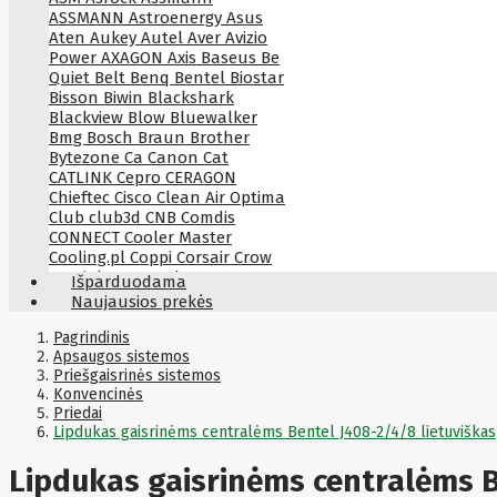
ASSMANN
Astroenergy
Asus
Aten
Aukey
Autel
Aver
Avizio
Power
AXAGON
Axis
Baseus
Be
Quiet
Belt
Benq
Bentel
Biostar
Bisson
Biwin
Blackshark
Blackview
Blow
Bluewalker
Bmg
Bosch
Braun
Brother
Bytezone
Ca
Canon
Cat
CATLINK
Cepro
CERAGON
Chieftec
Cisco
Clean Air Optima
Club
club3d
CNB
Comdis
CONNECT
Cooler Master
Cooling.pl
Coppi
Corsair
Crow
Crucial
CYBER
CyberPower
Išparduodama
Cyberpower
D-link
Daewoo
Naujausios prekės
Dahua
DataCore
Datacore
Defender
Dell
Delock
Delog
Pagrindinis
Dicota
Apsaugos sistemos
DIGITAL
Digitus
Dji
Dmr
Priešgaisrinės sistemos
Domo
Double A
Dreame
Dsc
Konvencinės
DURABOOK
Dymo
Dynabook
Priedai
Eaglerise
Eaton
EcoFlow
Lipdukas gaisrinėms centralėms Bentel J408-2/4/8 lietuviškas
Ecovacs
Edimax
Ednet
Eldes
Electronic Arts
Element
Elgato
Lipdukas gaisrinėms centralėms B
Emu
ENDORFY
Energenie