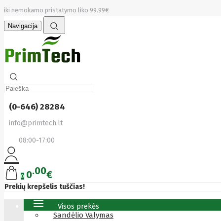
iki nemokamo pristatymo liko 99.99€
Navigacija
(0-646) 28284
info@primtech.lt
08:00-17:00
00
0
€
0
Prekių krepšelis tuščias!
Visos prekės
Sandėlio Valymas