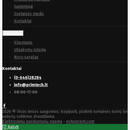
HyperX
I-
Gamintojai
tec
Ibm
Ibox
Ic
Svetainės medis
Intracom
Kontaktai
Icy Box
Iiyama
IMIN
Klientams
Imou
Klientams
Infinix
Inim
Užsakymų istorija
Inner
Norų sąrašas
Range
Inno3D
Kontaktai
InnoVision
Insta360
(0-646)28284
Insys
info@primtech.lt
Integral
Memory
08:00-17:00
PLC
Intel
Intellinet
Intenso
Irwin
2026 © Visos teisės saugomos. Kopijuoti, platinti svetainės turinį be
Jabra
autorių sutikimo draudžiama.
Elektroninių parduotuvių nuoma
-
eshoprent.com
Jackery
Jbl
Jinko
Rašyti