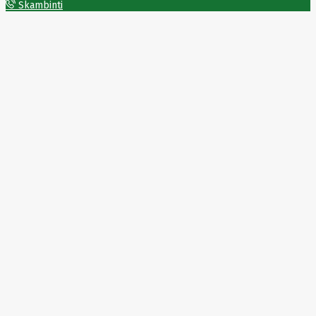
Solar
Skambinti
Jolywood
jp
Jung
Jvc
KARCHER
Keenetic
Kensington
KERLINK
KEYCHRON
Kieslect
King-
Sunny
Kingston
Kioxia
Kita
Knipex
Konica
Minolta
Kress
Kyocera
Lacie
Laifen
Lanberg
LANDI
Led line