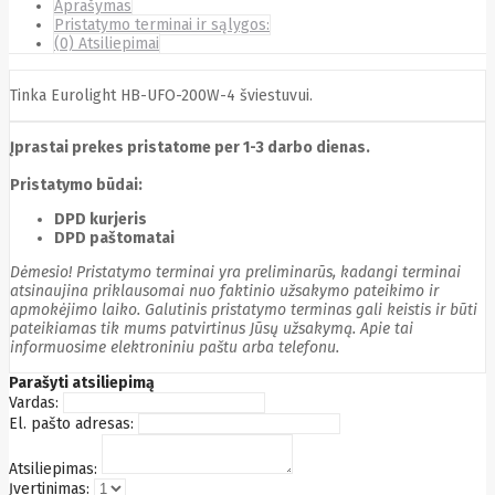
Aprašymas
Cyberpower
Pristatymo terminai ir sąlygos:
D-link
(0) Atsiliepimai
Daewoo
Dahua
Tinka Eurolight HB-UFO-200W-4 šviestuvui.
DataCore
Datacore
Defender
Įprastai prekes pristatome per 1-3 darbo dienas.
Dell
Delock
Pristatymo būdai:
Delog
Dicota
DPD kurjeris
DIGITAL
DPD paštomatai
Digitus
Dėmesio! Pristatymo terminai yra preliminarūs, kadangi terminai
Dji
Dmr
atsinaujina priklausomai nuo faktinio užsakymo pateikimo ir
Domo
apmokėjimo laiko. Galutinis pristatymo terminas gali keistis ir būti
Double A
pateikiamas tik mums patvirtinus Jūsų užsakymą. Apie tai
Dreame
informuosime elektroniniu paštu arba telefonu.
Dsc
DURABOOK
Parašyti atsiliepimą
Dymo
Vardas:
Dynabook
El. pašto adresas:
Eaglerise
Eaton
Atsiliepimas:
EcoFlow
Įvertinimas:
Ecovacs