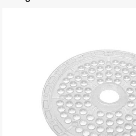
Asus
Aten
Aukey
Autel
Aver
Avizio
Power
AXAGON
Axis
Baseus
Be Quiet
Belt
Benq
Bentel
Biostar
Bisson
Biwin
Blackshark
Blackview
Blow
Bluewalker
Bmg
Bosch
Braun
Brother