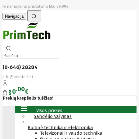
iki nemokamo pristatymo liko 99.99€
Navigacija
(0-646) 28284
info@primtech.lt
00
0
€
0
Prekių krepšelis tuščias!
Visos prekės
Sandėlio Valymas
Buitinė technika ir elektronika
Televizoriai ir vaizdo technika
Garso aparatūra ir priedai