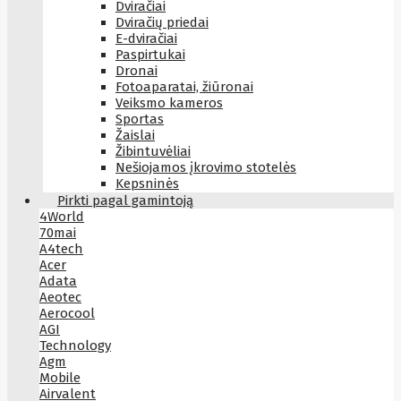
Dviračiai
Dviračių priedai
E-dviračiai
Paspirtukai
Dronai
Fotoaparatai, žiūronai
Veiksmo kameros
Sportas
Žaislai
Žibintuvėliai
Nešiojamos įkrovimo stotelės
Kepsninės
Pirkti pagal gamintoją
4World
70mai
A4tech
Acer
Adata
Aeotec
Aerocool
AGI
Technology
Agm
Mobile
Airvalent