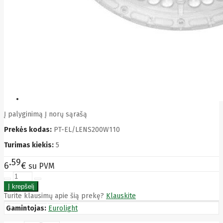
Bytezone
Ca
Canon
Cat
CATLINK
Cepro
CERAGON
Chieftec
Cisco
Clean Air
Optima
Club
club3d
Į palyginimą
Į norų sąrašą
CNB
Prekės kodas:
PT-EL/LENS200W110
Comdis
CONNECT
Turimas kiekis:
5
Cooler
Master
59
6
€
su PVM
Cooling.pl
Coppi
Corsair
Crow
Turite klausimų apie šią prekę?
Klauskite
Crucial
Gamintojas:
Eurolight
CYBER
CyberPower