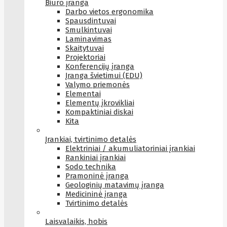
Biuro įranga
Darbo vietos ergonomika
Spausdintuvai
Smulkintuvai
Laminavimas
Skaitytuvai
Projektoriai
Konferencijų įranga
Įranga švietimui (EDU)
Valymo priemonės
Elementai
Elementų įkrovikliai
Kompaktiniai diskai
Kita
Įrankiai, tvirtinimo detalės
Elektriniai / akumuliatoriniai įrankiai
Rankiniai įrankiai
Sodo technika
Pramoninė įranga
Geologinių matavimų įranga
Medicininė įranga
Tvirtinimo detalės
Laisvalaikis, hobis