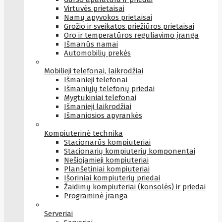
Virtuvės prietaisai
Namų apyvokos prietaisai
Grožio ir sveikatos priežiūros prietaisai
Oro ir temperatūros reguliavimo įranga
Išmanūs namai
Automobilių prekės
Mobilieji telefonai, laikrodžiai
Išmanieji telefonai
Išmaniųjų telefonų priedai
Mygtukiniai telefonai
Išmanieji laikrodžiai
Išmaniosios apyrankės
Kompiuterinė technika
Stacionarūs kompiuteriai
Stacionarių kompiuterių komponentai
Nešiojamieji kompiuteriai
Planšetiniai kompiuteriai
Išoriniai kompiuterių priedai
Žaidimų kompiuteriai (konsolės) ir priedai
Programinė įranga
Serveriai