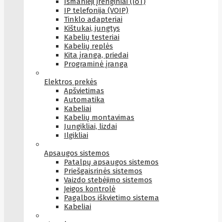
Išmanieji įrenginiai (IoT)
IP telefonija (VOIP)
Tinklo adapteriai
Kištukai, jungtys
Kabelių testeriai
Kabelių replės
Kita įranga, priedai
Programinė įranga
Elektros prekės
Apšvietimas
Automatika
Kabeliai
Kabelių montavimas
Jungikliai, lizdai
Ilgikliai
Apsaugos sistemos
Patalpų apsaugos sistemos
Priešgaisrinės sistemos
Vaizdo stebėjimo sistemos
Įeigos kontrolė
Pagalbos iškvietimo sistema
Kabeliai