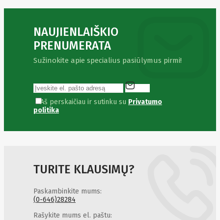
Fibaro
Finder
Fluke
Networks
NAUJIENLAIŠKIO
Forteza
PRENUMERATA
Fortinet
Foxess
Sužinokite apie specialius pasiūlymus pirmi!
FoxSec
Fractal
Frejus
Fujifilm
Fujitsu
Aš perskaičiau ir sutinku su
Privatumo
G.skill
politika
Gainward
Garmin
Gazer
Gembird
GenWay
Getac
TURITE KLAUSIMŲ?
Gigabyte
Global
Fire
Paskambinkite mums:
Equipment
(0-646)28284
Gn
Netcom
Rašykite mums el. paštu: