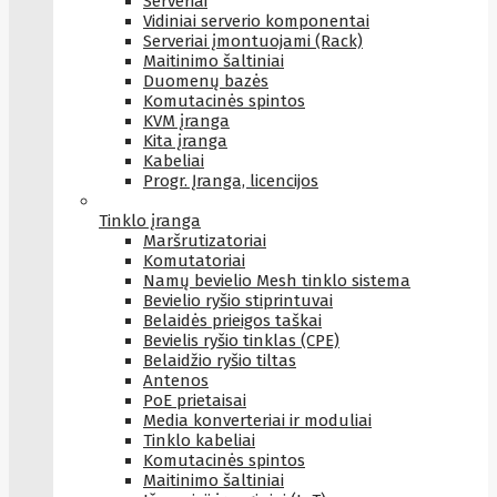
Serveriai
Vidiniai serverio komponentai
Serveriai įmontuojami (Rack)
Maitinimo šaltiniai
Duomenų bazės
Komutacinės spintos
KVM įranga
Kita įranga
Kabeliai
Progr. Įranga, licencijos
Tinklo įranga
Maršrutizatoriai
Komutatoriai
Namų bevielio Mesh tinklo sistema
Bevielio ryšio stiprintuvai
Belaidės prieigos taškai
Bevielis ryšio tinklas (CPE)
Belaidžio ryšio tiltas
Antenos
PoE prietaisai
Media konverteriai ir moduliai
Tinklo kabeliai
Komutacinės spintos
Maitinimo šaltiniai