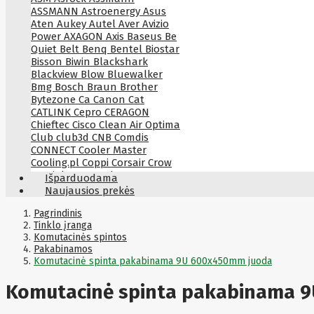
ASSMANN
Astroenergy
Asus
Aten
Aukey
Autel
Aver
Avizio
Power
AXAGON
Axis
Baseus
Be
Quiet
Belt
Benq
Bentel
Biostar
Bisson
Biwin
Blackshark
Blackview
Blow
Bluewalker
Bmg
Bosch
Braun
Brother
Bytezone
Ca
Canon
Cat
CATLINK
Cepro
CERAGON
Chieftec
Cisco
Clean Air Optima
Club
club3d
CNB
Comdis
CONNECT
Cooler Master
Cooling.pl
Coppi
Corsair
Crow
Crucial
CYBER
CyberPower
Išparduodama
Cyberpower
D-link
Daewoo
Naujausios prekės
Dahua
DataCore
Datacore
Defender
Dell
Delock
Delog
Pagrindinis
Dicota
Tinklo įranga
DIGITAL
Digitus
Dji
Dmr
Komutacinės spintos
Domo
Double A
Dreame
Dsc
Pakabinamos
DURABOOK
Dymo
Dynabook
Komutacinė spinta pakabinama 9U 600x450mm juoda
Eaglerise
Eaton
EcoFlow
Ecovacs
Edimax
Ednet
Eldes
Komutacinė spinta pakabinama 
Electronic Arts
Element
Elgato
Emu
ENDORFY
Energenie