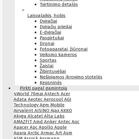
Tvirtinimo detalės
Laisvalaikis, hobis
Dviračiai
Dviračių priedai
E-dviračiai
Paspirtukai
Dronai
Fotoaparatai, žiūronai
Veiksmo kameros
Sportas
Žaislai
Žibintuvėliai
Nešiojamos įkrovimo stotelės
Kepsninės
Pirkti pagal gamintoją
4World
70mai
A4tech
Acer
Adata
Aeotec
Aerocool
AGI
Technology
Agm Mobile
Airvalent
AISINO
Ajax
AKKO
Akyga
Alcatel
Alta Labs
AMAZFIT
Amd
Anker
Antec
Aoc
Apacer
Apc
Apollo
Apple
Aqara
Arctic
Armac
Art
Asm
ASM
Asrock
Assmann