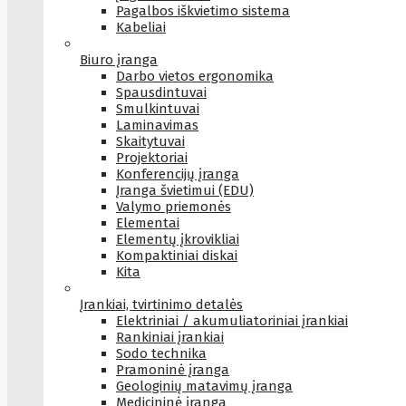
Pagalbos iškvietimo sistema
Kabeliai
Biuro įranga
Darbo vietos ergonomika
Spausdintuvai
Smulkintuvai
Laminavimas
Skaitytuvai
Projektoriai
Konferencijų įranga
Įranga švietimui (EDU)
Valymo priemonės
Elementai
Elementų įkrovikliai
Kompaktiniai diskai
Kita
Įrankiai, tvirtinimo detalės
Elektriniai / akumuliatoriniai įrankiai
Rankiniai įrankiai
Sodo technika
Pramoninė įranga
Geologinių matavimų įranga
Medicininė įranga