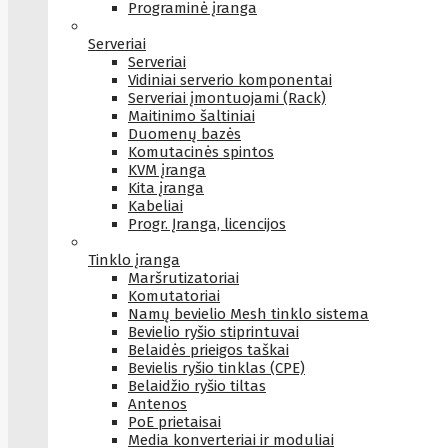
Programinė įranga
Serveriai
Serveriai
Vidiniai serverio komponentai
Serveriai įmontuojami (Rack)
Maitinimo šaltiniai
Duomenų bazės
Komutacinės spintos
KVM įranga
Kita įranga
Kabeliai
Progr. Įranga, licencijos
Tinklo įranga
Maršrutizatoriai
Komutatoriai
Namų bevielio Mesh tinklo sistema
Bevielio ryšio stiprintuvai
Belaidės prieigos taškai
Bevielis ryšio tinklas (CPE)
Belaidžio ryšio tiltas
Antenos
PoE prietaisai
Media konverteriai ir moduliai