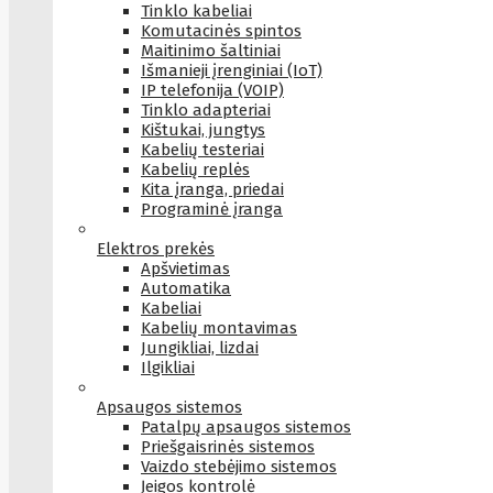
Tinklo kabeliai
Komutacinės spintos
Maitinimo šaltiniai
Išmanieji įrenginiai (IoT)
IP telefonija (VOIP)
Tinklo adapteriai
Kištukai, jungtys
Kabelių testeriai
Kabelių replės
Kita įranga, priedai
Programinė įranga
Elektros prekės
Apšvietimas
Automatika
Kabeliai
Kabelių montavimas
Jungikliai, lizdai
Ilgikliai
Apsaugos sistemos
Patalpų apsaugos sistemos
Priešgaisrinės sistemos
Vaizdo stebėjimo sistemos
Įeigos kontrolė