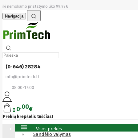
iki nemokamo pristatymo liko 99.99€
Navigacija
(0-646) 28284
info@primtech.lt
08:00-17:00
00
0
€
0
Prekių krepšelis tuščias!
Visos prekės
Sandėlio Valymas