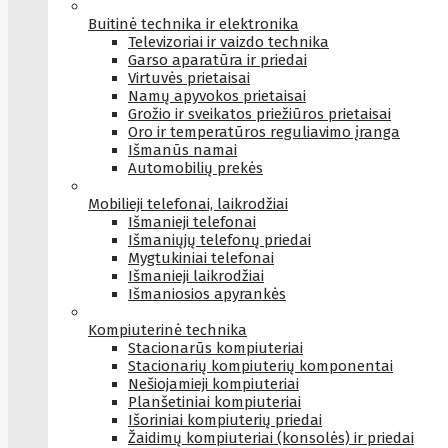
Buitinė technika ir elektronika
Televizoriai ir vaizdo technika
Garso aparatūra ir priedai
Virtuvės prietaisai
Namų apyvokos prietaisai
Grožio ir sveikatos priežiūros prietaisai
Oro ir temperatūros reguliavimo įranga
Išmanūs namai
Automobilių prekės
Mobilieji telefonai, laikrodžiai
Išmanieji telefonai
Išmaniųjų telefonų priedai
Mygtukiniai telefonai
Išmanieji laikrodžiai
Išmaniosios apyrankės
Kompiuterinė technika
Stacionarūs kompiuteriai
Stacionarių kompiuterių komponentai
Nešiojamieji kompiuteriai
Planšetiniai kompiuteriai
Išoriniai kompiuterių priedai
Žaidimų kompiuteriai (konsolės) ir priedai