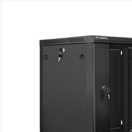
Energizer
Enermax
Epson
Ergotron
Esperanza
Esr
Eufy
EUREKA
Eurolight
Eve
Extralink
Farfisa
FEITIAN
Fellowes
Fermax
Fibaro
Finder
Fluke Networks
Forteza
Fortinet
Foxess
FoxSec
Fractal
Frejus
Fujifilm
Fujitsu
G.skill
Gainward
Garmin
Gazer
Gembird
GenWay
Getac
Gigabyte
Global Fire
Equipment
Gn Netcom
Golden
Tiger
Goodram
Google
Gorke
Green Cell
Greencell
Hager
Hama
Harman
Haupa
Hgst
Hisense
Hitachi
Hitachi-LG
(HL)
Hogan
Honor Choice
Horing Lih
Hp
Hsm
Huami
Huawei
HyperX
I-tec
Ibm
Ibox
Ic Intracom
Icy Box
Iiyama
IMIN
Imou
Infinix
Inim
Inner
Range
Inno3D
InnoVision
Insta360
Insys
Integral
Memory PLC
Intel
Intellinet
Intenso
Irwin
Jabra
Jackery
Jbl