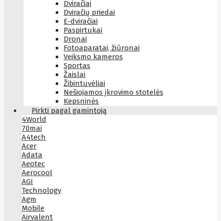
Dviračiai
Dviračių priedai
E-dviračiai
Paspirtukai
Dronai
Fotoaparatai, žiūronai
Veiksmo kameros
Sportas
Žaislai
Žibintuvėliai
Nešiojamos įkrovimo stotelės
Kepsninės
Pirkti pagal gamintoją
4World
70mai
A4tech
Acer
Adata
Aeotec
Aerocool
AGI
Technology
Agm
Mobile
Airvalent