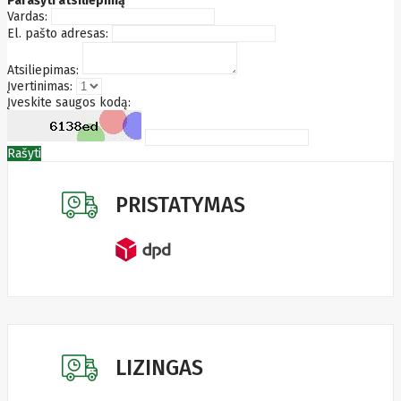
Parašyti atsiliepimą
Edimax
Vardas:
Ednet
El. pašto adresas:
Eldes
Electronic
Atsiliepimas:
Arts
Įvertinimas:
Element
Įveskite saugos kodą:
Elgato
Emu
ENDORFY
Rašyti
Energenie
Energizer
Enermax
PRISTATYMAS
Epson
Ergotron
Esperanza
Esr
Eufy
EUREKA
Eurolight
Eve
Extralink
Farfisa
FEITIAN
LIZINGAS
Fellowes
Fermax