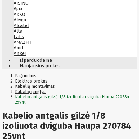
AISINO
Ajax
AKKO
Akyga
Alcatel
Alta
Labs
AMAZFIT
Amd
Anker
Antec
Išparduodama
Aoc
Naujausios prekės
Apacer
Apc
Pagrindinis
Apollo
Elektros prekės
Kabelių montavimas
Apple
Kabelių jungtys
Aqara
Kabelio antgalis gilzė 1/8 izoliuota dviguba Haupa 270784
Arctic
25vnt
Armac
Art
Asm
Kabelio antgalis gilzė 1/8
ASM
Asrock
izoliuota dviguba Haupa 270784
Assmann
ASSMANN
25vnt
Astroenergy