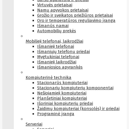
Virtuvės prietaisai
Namų apyvokos prietaisai
Grožio ir sveikatos priežiūros prietaisai
Oro ir temperatūros reguliavimo įranga
Išmanūs namai
Automobilių prekės
Mobilieji telefonai, laikrodžiai
Išmanieji telefonai
Išmaniųjų telefonų priedai
Mygtukiniai telefonai
Išmanieji laikrodžiai
Išmaniosios apyrankės
Kompiuterinė technika
Stacionarūs kompiuteriai
Stacionarių kompiuterių komponentai
Nešiojamieji kompiuteriai
Planšetiniai kompiuteriai
Išoriniai kompiuterių priedai
Žaidimų kompiuteriai (konsolės) ir priedai
Programinė įranga
Serveriai