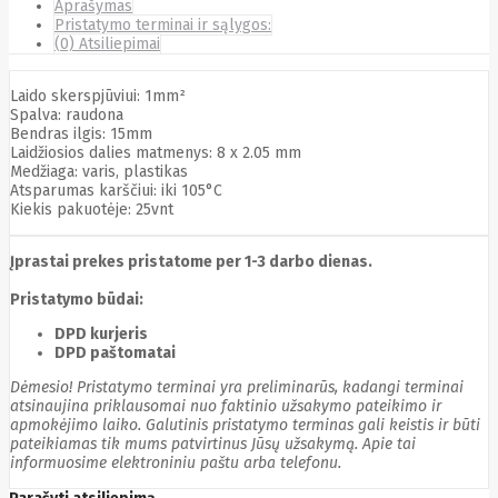
Aprašymas
Cyberpower
Pristatymo terminai ir sąlygos:
D-link
(0) Atsiliepimai
Daewoo
Dahua
Laido skerspjūviui: 1mm²
DataCore
Spalva: raudona
Datacore
Bendras ilgis: 15mm
Defender
Laidžiosios dalies matmenys: 8 x 2.05 mm
Dell
Medžiaga: varis, plastikas
Delock
Atsparumas karščiui: iki 105°C
Delog
Kiekis pakuotėje: 25vnt
Dicota
DIGITAL
Digitus
Įprastai prekes pristatome per 1-3 darbo dienas.
Dji
Dmr
Domo
Pristatymo būdai:
Double A
DPD kurjeris
Dreame
DPD paštomatai
Dsc
DURABOOK
Dėmesio! Pristatymo terminai yra preliminarūs, kadangi terminai
Dymo
atsinaujina priklausomai nuo faktinio užsakymo pateikimo ir
Dynabook
apmokėjimo laiko. Galutinis pristatymo terminas gali keistis ir būti
Eaglerise
pateikiamas tik mums patvirtinus Jūsų užsakymą. Apie tai
Eaton
informuosime elektroniniu paštu arba telefonu.
EcoFlow
Ecovacs