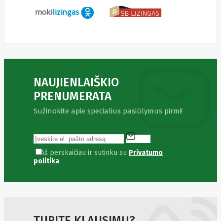
Fibaro
Finder
Fluke
Networks
Forteza
Fortinet
Foxess
FoxSec
Fractal
NAUJIENLAIŠKIO
Frejus
Fujifilm
PRENUMERATA
Fujitsu
G.skill
Sužinokite apie specialius pasiūlymus pirmi!
Gainward
Garmin
Gazer
Gembird
GenWay
Aš perskaičiau ir sutinku su
Privatumo
Getac
politika
Gigabyte
Global
Fire
Equipment
Gn
Netcom
TURITE KLAUSIMŲ?