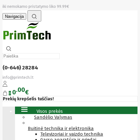
iki nemokamo pristatymo liko 99.99€
Navigacija
(0-646) 28284
info@primtech.lt
00
0
€
0
Prekių krepšelis tuščias!
Visos prekės
Sandėlio Valymas
Buitinė technika ir elektronika
Televizoriai ir vaizdo technika
Garso aparatūra ir priedai