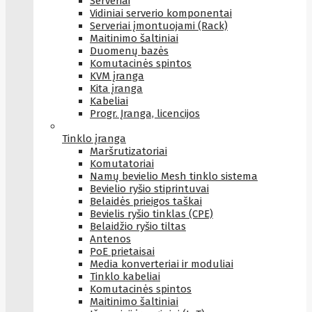
Serveriai
Vidiniai serverio komponentai
Serveriai įmontuojami (Rack)
Maitinimo šaltiniai
Duomenų bazės
Komutacinės spintos
KVM įranga
Kita įranga
Kabeliai
Progr. Įranga, licencijos
Tinklo įranga
Maršrutizatoriai
Komutatoriai
Namų bevielio Mesh tinklo sistema
Bevielio ryšio stiprintuvai
Belaidės prieigos taškai
Bevielis ryšio tinklas (CPE)
Belaidžio ryšio tiltas
Antenos
PoE prietaisai
Media konverteriai ir moduliai
Tinklo kabeliai
Komutacinės spintos
Maitinimo šaltiniai