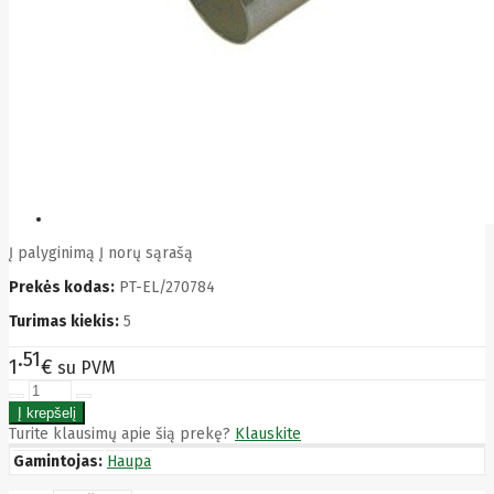
Bytezone
Ca
Canon
Cat
CATLINK
Cepro
CERAGON
Chieftec
Cisco
Clean Air
Optima
Club
club3d
Į palyginimą
Į norų sąrašą
CNB
Prekės kodas:
PT-EL/270784
Comdis
CONNECT
Turimas kiekis:
5
Cooler
Master
51
1
€
su PVM
Cooling.pl
Coppi
Corsair
Crow
Turite klausimų apie šią prekę?
Klauskite
Crucial
Gamintojas:
Haupa
CYBER
CyberPower