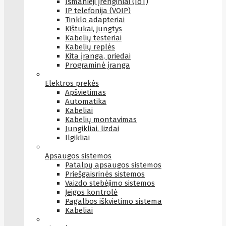
Išmanieji įrenginiai (IoT)
IP telefonija (VOIP)
Tinklo adapteriai
Kištukai, jungtys
Kabelių testeriai
Kabelių replės
Kita įranga, priedai
Programinė įranga
Elektros prekės
Apšvietimas
Automatika
Kabeliai
Kabelių montavimas
Jungikliai, lizdai
Ilgikliai
Apsaugos sistemos
Patalpų apsaugos sistemos
Priešgaisrinės sistemos
Vaizdo stebėjimo sistemos
Įeigos kontrolė
Pagalbos iškvietimo sistema
Kabeliai