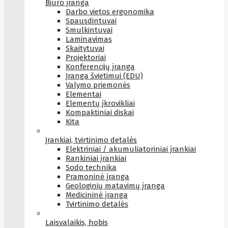
Biuro įranga
Darbo vietos ergonomika
Spausdintuvai
Smulkintuvai
Laminavimas
Skaitytuvai
Projektoriai
Konferencijų įranga
Įranga švietimui (EDU)
Valymo priemonės
Elementai
Elementų įkrovikliai
Kompaktiniai diskai
Kita
Įrankiai, tvirtinimo detalės
Elektriniai / akumuliatoriniai įrankiai
Rankiniai įrankiai
Sodo technika
Pramoninė įranga
Geologinių matavimų įranga
Medicininė įranga
Tvirtinimo detalės
Laisvalaikis, hobis