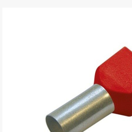
Asus
Aten
Aukey
Autel
Aver
Avizio
Power
AXAGON
Axis
Baseus
Be Quiet
Belt
Benq
Bentel
Biostar
Bisson
Biwin
Blackshark
Blackview
Blow
Bluewalker
Bmg
Bosch
Braun
Brother