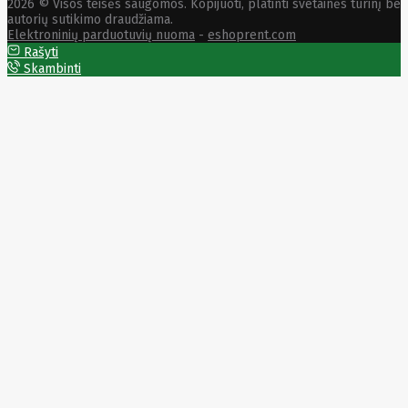
2026 © Visos teisės saugomos. Kopijuoti, platinti svetainės turinį be
SEGWAY
autorių sutikimo draudžiama.
Nederman
Elektroninių parduotuvių nuoma
-
eshoprent.com
Neomounts
Rašyti
Netac
Skambinti
Netgear
NETGEAR M4300-
52G
Netrack
Newstar
Nillkin
Ninebot
Nintendo
Nitecore
Noark
Nokia
Nothingphone
NUBIA
Numens
Nvidia
Nzxt
Obo
Bettermann
Oki
OLLO
Oneplus
ONKRON
Onyx