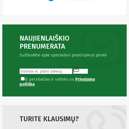
Solar
Jolywood
jp
Jung
Jvc
KARCHER
Keenetic
Kensington
NAUJIENLAIŠKIO
KERLINK
KEYCHRON
PRENUMERATA
Kieslect
King-
Sužinokite apie specialius pasiūlymus pirmi!
Sunny
Kingston
Kioxia
Kita
Aš perskaičiau ir sutinku su
Privatumo
Knipex
politika
Konica
Minolta
Kress
Kyocera
Lacie
Laifen
Lanberg
TURITE KLAUSIMŲ?
LANDI
Led line