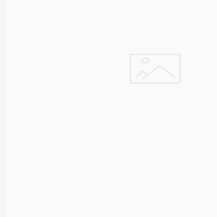
Golden
Tiger
Goodram
Google
Gorke
Green
Cell
Greencell
Hager
Hama
Harman
Haupa
Hgst
Hisense
Hitachi
Hitachi-
LG (HL)
Hogan
Honor
Choice
Horing
Lih
Hp
Hsm
Huami
Huawei