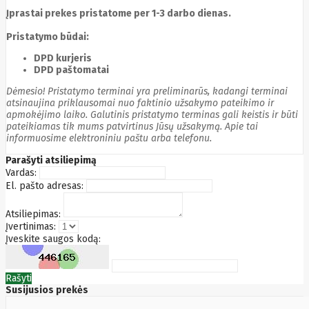
Cyberpower
Įprastai prekes pristatome per 1-3 darbo dienas.
D-link
Daewoo
Pristatymo būdai:
Dahua
DPD kurjeris
DataCore
DPD paštomatai
Datacore
Defender
Dėmesio! Pristatymo terminai yra preliminarūs, kadangi terminai
Dell
atsinaujina priklausomai nuo faktinio užsakymo pateikimo ir
Delock
apmokėjimo laiko. Galutinis pristatymo terminas gali keistis ir būti
Delog
pateikiamas tik mums patvirtinus Jūsų užsakymą. Apie tai
Dicota
informuosime elektroniniu paštu arba telefonu.
DIGITAL
Digitus
Parašyti atsiliepimą
Dji
Dmr
Vardas:
Domo
El. pašto adresas:
Double A
Dreame
Atsiliepimas:
Dsc
Įvertinimas:
DURABOOK
Įveskite saugos kodą:
Dymo
Dynabook
Eaglerise
Rašyti
Eaton
Susijusios prekės
EcoFlow
Ecovacs