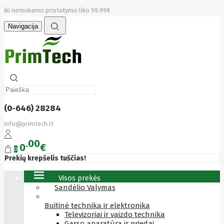
iki nemokamo pristatymo liko 99.99€
Navigacija
(0-646) 28284
info@primtech.lt
00
0
€
0
Prekių krepšelis tuščias!
Visos prekės
Sandėlio Valymas
Buitinė technika ir elektronika
Televizoriai ir vaizdo technika
Garso aparatūra ir priedai