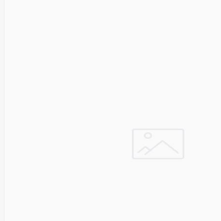
Edimax
Ednet
Eldes
Electronic
Arts
Element
Elgato
Emu
ENDORFY
Energenie
Energizer
Enermax
Epson
Ergotron
Esperanza
Esr
Eufy
EUREKA
Eurolight
Eve
Extralink
Farfisa
FEITIAN
Fellowes
Fermax