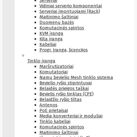
Serveriai
Vidiniai serverio komponentai
Serveriai įmontuojami (Rack)
Maitinimo šaltiniai
Duomenų bazės
Komutacinės spintos
KVM įranga
Kita įranga
Kabeliai
Progr. Įranga, licencijos
Tinklo įranga
Maršrutizatoriai
Komutatoriai
Namų bevielio Mesh tinklo sistema
Bevielio ryšio stiprintuvai
Belaidės prieigos taškai
Bevielis ryšio tinklas (CPE)
Belaidžio ryšio tiltas
Antenos
PoE prietaisai
Media konverteriai ir moduliai
Tinklo kabeliai
Komutacinės spintos
Maitinimo šaltiniai