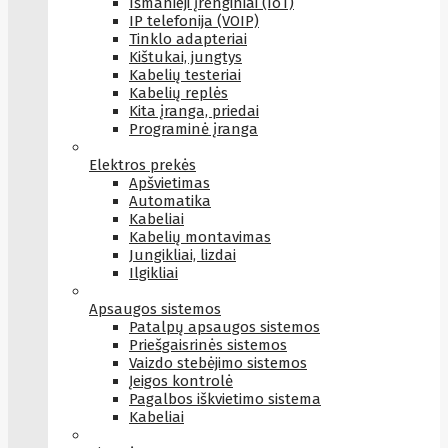
Išmanieji įrenginiai (IoT)
IP telefonija (VOIP)
Tinklo adapteriai
Kištukai, jungtys
Kabelių testeriai
Kabelių replės
Kita įranga, priedai
Programinė įranga
Elektros prekės
Apšvietimas
Automatika
Kabeliai
Kabelių montavimas
Jungikliai, lizdai
Ilgikliai
Apsaugos sistemos
Patalpų apsaugos sistemos
Priešgaisrinės sistemos
Vaizdo stebėjimo sistemos
Įeigos kontrolė
Pagalbos iškvietimo sistema
Kabeliai