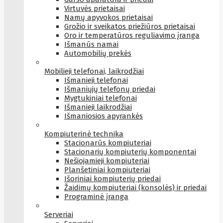
Virtuvės prietaisai
Namų apyvokos prietaisai
Grožio ir sveikatos priežiūros prietaisai
Oro ir temperatūros reguliavimo įranga
Išmanūs namai
Automobilių prekės
Mobilieji telefonai, laikrodžiai
Išmanieji telefonai
Išmaniųjų telefonų priedai
Mygtukiniai telefonai
Išmanieji laikrodžiai
Išmaniosios apyrankės
Kompiuterinė technika
Stacionarūs kompiuteriai
Stacionarių kompiuterių komponentai
Nešiojamieji kompiuteriai
Planšetiniai kompiuteriai
Išoriniai kompiuterių priedai
Žaidimų kompiuteriai (konsolės) ir priedai
Programinė įranga
Serveriai