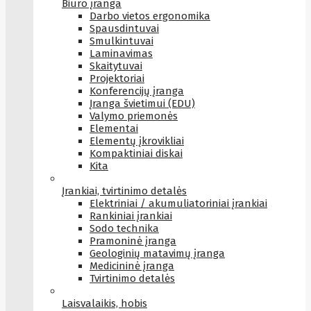
Biuro įranga
Darbo vietos ergonomika
Spausdintuvai
Smulkintuvai
Laminavimas
Skaitytuvai
Projektoriai
Konferencijų įranga
Įranga švietimui (EDU)
Valymo priemonės
Elementai
Elementų įkrovikliai
Kompaktiniai diskai
Kita
Įrankiai, tvirtinimo detalės
Elektriniai / akumuliatoriniai įrankiai
Rankiniai įrankiai
Sodo technika
Pramoninė įranga
Geologinių matavimų įranga
Medicininė įranga
Tvirtinimo detalės
Laisvalaikis, hobis