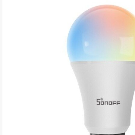
Asus
Aten
Aukey
Autel
Aver
Avizio
Power
AXAGON
Axis
Baseus
Be Quiet
Belt
Benq
Bentel
Biostar
Bisson
Biwin
Blackshark
Blackview
Blow
Bluewalker
Bmg
Bosch
Braun
Brother