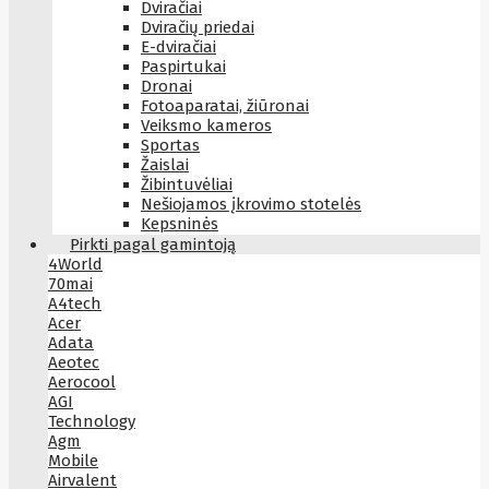
Dviračiai
Dviračių priedai
E-dviračiai
Paspirtukai
Dronai
Fotoaparatai, žiūronai
Veiksmo kameros
Sportas
Žaislai
Žibintuvėliai
Nešiojamos įkrovimo stotelės
Kepsninės
Pirkti pagal gamintoją
4World
70mai
A4tech
Acer
Adata
Aeotec
Aerocool
AGI
Technology
Agm
Mobile
Airvalent