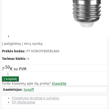
Bytezone
Ca
Canon
Cat
CATLINK
Cepro
CERAGON
Chieftec
Cisco
Clean Air
Į palyginimą
Į norų sąrašą
Optima
Prekės kodas:
PT-SONOFFB05BLA60
Club
club3d
Turimas kiekis:
4
CNB
Comdis
50
7
€
su PVM
CONNECT
Cooler
Master
Cooling.pl
Turite klausimų apie šią prekę?
Klauskite
Coppi
Gamintojas:
Sonoff
Corsair
Crow
Pristatymo terminai ir sąlygos:
Crucial
(0) Atsiliepimai
CYBER
CyberPower