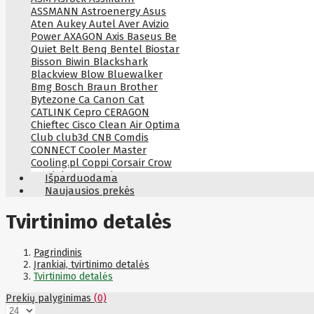
ASSMANN
Astroenergy
Asus
Aten
Aukey
Autel
Aver
Avizio
Power
AXAGON
Axis
Baseus
Be
Quiet
Belt
Benq
Bentel
Biostar
Bisson
Biwin
Blackshark
Blackview
Blow
Bluewalker
Bmg
Bosch
Braun
Brother
Bytezone
Ca
Canon
Cat
CATLINK
Cepro
CERAGON
Chieftec
Cisco
Clean Air Optima
Club
club3d
CNB
Comdis
CONNECT
Cooler Master
Cooling.pl
Coppi
Corsair
Crow
Crucial
CYBER
CyberPower
Išparduodama
Cyberpower
D-link
Daewoo
Naujausios prekės
Dahua
DataCore
Datacore
Defender
Dell
Delock
Delog
Tvirtinimo detalės
Dicota
DIGITAL
Digitus
Dji
Dmr
Domo
Double A
Dreame
Dsc
DURABOOK
Dymo
Dynabook
Pagrindinis
Eaglerise
Eaton
EcoFlow
Įrankiai, tvirtinimo detalės
Ecovacs
Edimax
Ednet
Eldes
Tvirtinimo detalės
Electronic Arts
Element
Elgato
Prekių palyginimas
(0)
Emu
ENDORFY
Energenie