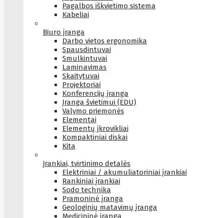
Pagalbos iškvietimo sistema
Kabeliai
Biuro įranga
Darbo vietos ergonomika
Spausdintuvai
Smulkintuvai
Laminavimas
Skaitytuvai
Projektoriai
Konferencijų įranga
Įranga švietimui (EDU)
Valymo priemonės
Elementai
Elementų įkrovikliai
Kompaktiniai diskai
Kita
Įrankiai, tvirtinimo detalės
Elektriniai / akumuliatoriniai įrankiai
Rankiniai įrankiai
Sodo technika
Pramoninė įranga
Geologinių matavimų įranga
Medicininė įranga