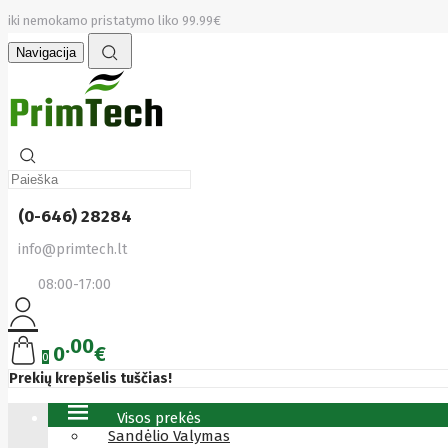
iki nemokamo pristatymo liko 99.99€
Navigacija
(0-646) 28284
info@primtech.lt
08:00-17:00
00
0
€
0
Prekių krepšelis tuščias!
Visos prekės
Sandėlio Valymas