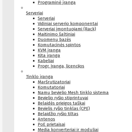
Programinė įranga
Serveriai
Serveriai
Vidiniai serverio komponentai
Serveriai įmontuojami (Rack)
Maitinimo šaltiniai
Duomenų bazės
Komutacinės spintos
KVM įranga
Kita įranga
Kabeliai
Progr. Įranga, licencijos
Tinklo įranga
Maršrutizatoriai
Komutatoriai
Namų bevielio Mesh tinklo sistema
Bevielio ryšio stiprintuvai
Belaidės prieigos taškai
Bevielis ryšio tinklas (CPE)
Belaidžio ryšio tiltas
Antenos
PoE prietaisai
Media konverteriai ir moduliai