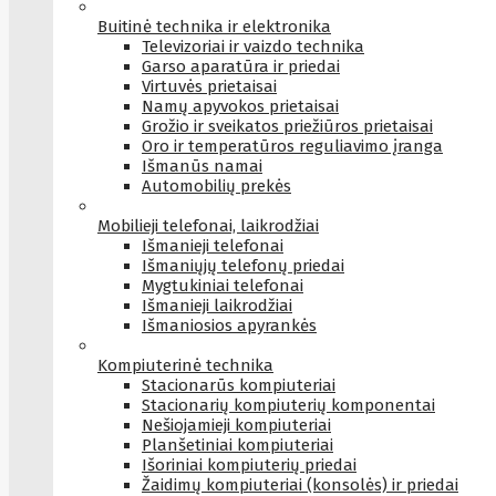
Buitinė technika ir elektronika
Televizoriai ir vaizdo technika
Garso aparatūra ir priedai
Virtuvės prietaisai
Namų apyvokos prietaisai
Grožio ir sveikatos priežiūros prietaisai
Oro ir temperatūros reguliavimo įranga
Išmanūs namai
Automobilių prekės
Mobilieji telefonai, laikrodžiai
Išmanieji telefonai
Išmaniųjų telefonų priedai
Mygtukiniai telefonai
Išmanieji laikrodžiai
Išmaniosios apyrankės
Kompiuterinė technika
Stacionarūs kompiuteriai
Stacionarių kompiuterių komponentai
Nešiojamieji kompiuteriai
Planšetiniai kompiuteriai
Išoriniai kompiuterių priedai
Žaidimų kompiuteriai (konsolės) ir priedai