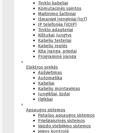
Tinklo kabeliai
Komutacinės spintos
Maitinimo šaltiniai
Išmanieji įrenginiai (IoT)
IP telefonija (VOIP)
Tinklo adapteriai
Kištukai, jungtys
Kabelių testeriai
Kabelių replės
Kita įranga, priedai
Programinė įranga
Elektros prekės
Apšvietimas
Automatika
Kabeliai
Kabelių montavimas
Jungikliai, lizdai
Ilgikliai
Apsaugos sistemos
Patalpų apsaugos sistemos
Priešgaisrinės sistemos
Vaizdo stebėjimo sistemos
Įeigos kontrolė