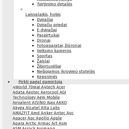
Tvirtinimo detalės
Laisvalaikis, hobis
Dviračiai
Dviračių priedai
E-dviračiai
Paspirtukai
Dronai
Fotoaparatai, žiūronai
Veiksmo kameros
Sportas
Žaislai
Žibintuvėliai
Nešiojamos įkrovimo stotelės
Kepsninės
Pirkti pagal gamintoją
4World
70mai
A4tech
Acer
Adata
Aeotec
Aerocool
AGI
Technology
Agm Mobile
Airvalent
AISINO
Ajax
AKKO
Akyga
Alcatel
Alta Labs
AMAZFIT
Amd
Anker
Antec
Aoc
Apacer
Apc
Apollo
Apple
Aqara
Arctic
Armac
Art
Asm
ASM
Asrock
Assmann