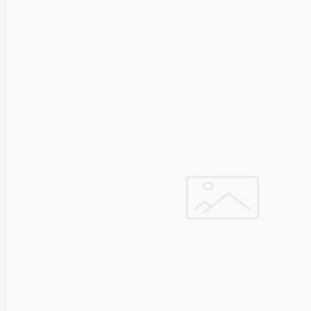
HAT3300-
4T
SYNOLOGY
HAT3300-
6T
SYNOLOGY
HAT3310-
16T
SYNOLOGY
HAT3310-
8T
SYNOLOGY
HAT5300
System
Sensor
Targus
Tcl
Team
Group
Techly
Tecnoware
Tefal
Telefunken
Telepower
Telpo
Teltonika