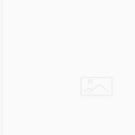
SEGWAY
Nederman
Neomounts
Netac
Netgear
NETGEAR M4300-
52G
Netrack
Newstar
Nillkin
Ninebot
Nintendo
Nitecore
Noark
Nokia
Nothingphone
NUBIA
Numens
Nvidia
Nzxt
Obo
Bettermann
Oki
OLLO
Oneplus
ONKRON
Onyx