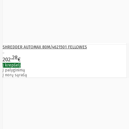
SHREDDER AUTOMAX 80M/4621501 FELLOWES
..
28
202
€
Į krepšelį
Į palyginimą
Į norų sąrašą