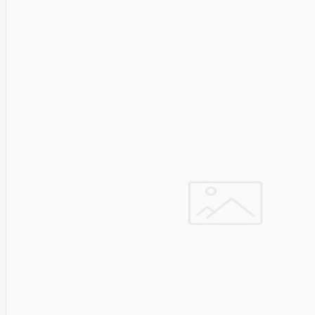
Golden
Tiger
Goodram
Google
Gorke
Green
Cell
Greencell
Hager
Hama
Harman
Haupa
Hgst
Hisense
Hitachi
Hitachi-
LG (HL)
Hogan
Honor
Choice
Horing
Lih
Hp
Hsm
Huami
Huawei