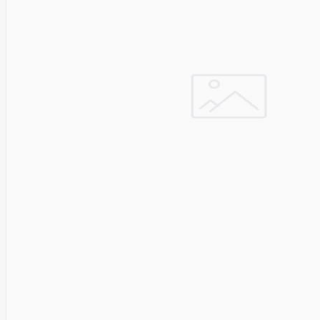
&
Security
VENTION
Verbatim
Vertiv
ViDiS S.A.
ViewSonic
Vilma
VISIONAL
Vssl
Wacom
Wago
Western
Digital
Whisper
Whitenergy
Wi-TEK
Wilk
ELECTRONICS
Xerox
Xfx
Xiaomi
Xilence
XPPEN
Xreal
Xyzprinting