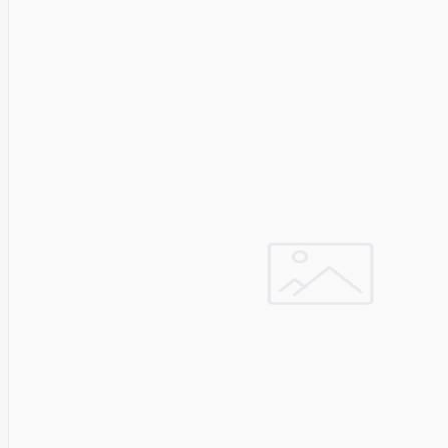
Asus
Aten
Aukey
Autel
Aver
Avizio
Power
AXAGON
Axis
Baseus
Be Quiet
Belt
Benq
Bentel
Biostar
Bisson
Biwin
Blackshark
Blackview
Blow
Bluewalker
Bmg
Bosch
Braun
Brother