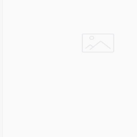
Cyberpower
D-link
Daewoo
Dahua
DataCore
Datacore
Defender
Dell
Delock
Delog
Dicota
DIGITAL
Digitus
Dji
Dmr
Domo
Double A
Dreame
Dsc
DURABOOK
Dymo
Dynabook
Eaglerise
Eaton
EcoFlow
Ecovacs