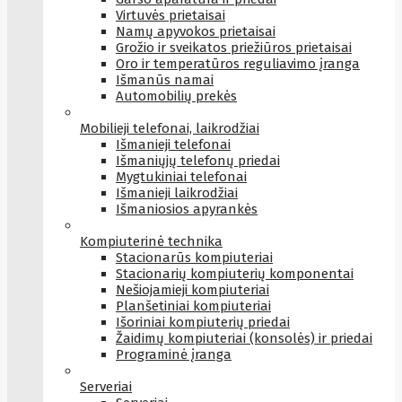
Virtuvės prietaisai
Namų apyvokos prietaisai
Grožio ir sveikatos priežiūros prietaisai
Oro ir temperatūros reguliavimo įranga
Išmanūs namai
Automobilių prekės
Mobilieji telefonai, laikrodžiai
Išmanieji telefonai
Išmaniųjų telefonų priedai
Mygtukiniai telefonai
Išmanieji laikrodžiai
Išmaniosios apyrankės
Kompiuterinė technika
Stacionarūs kompiuteriai
Stacionarių kompiuterių komponentai
Nešiojamieji kompiuteriai
Planšetiniai kompiuteriai
Išoriniai kompiuterių priedai
Žaidimų kompiuteriai (konsolės) ir priedai
Programinė įranga
Serveriai