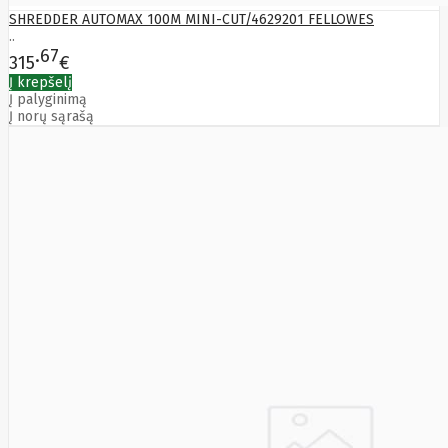
LITE
SHREDDER AUTOMAX 100M MINI-CUT/4629201 FELLOWES
Leduro
..
Ledvance
67
315
€
Legrand
Leitz
Į krepšelį
Acco
Į palyginimą
Į norų sąrašą
Brands
Lenovo
Lexar
Lexmark
Lg
LIAN
LI
LifeSmart
Lindy
Linkbasic
Liregus
Listan
Livolo
Locinox
LogiLink
Logilink
Logitech
Loop
Mobile
Lydsto