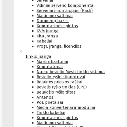
Serveriai
Vidiniai serverio komponentai
Serveriai įmontuojami (Rack)
Maitinimo šaltiniai
Duomenų bazės
Komutacinės spintos
KVM įranga
Kita įranga
Kabeliai
Progr. Įranga, licencijos
Tinklo įranga
Maršrutizatoriai
Komutatoriai
Namų bevielio Mesh tinklo sistema
Bevielio ryšio stiprintuvai
Belaidės prieigos taškai
Bevielis ryšio tinklas (CPE)
Belaidžio ryšio tiltas
Antenos
PoE prietaisai
Media konverteriai ir moduliai
Tinklo kabeliai
Komutacinės spintos
Maitinimo šaltiniai