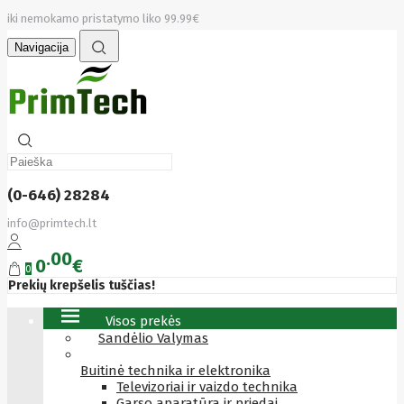
iki nemokamo pristatymo liko 99.99€
Navigacija
(0-646) 28284
info@primtech.lt
00
0
€
0
Prekių krepšelis tuščias!
Visos prekės
Sandėlio Valymas
Buitinė technika ir elektronika
Televizoriai ir vaizdo technika
Garso aparatūra ir priedai