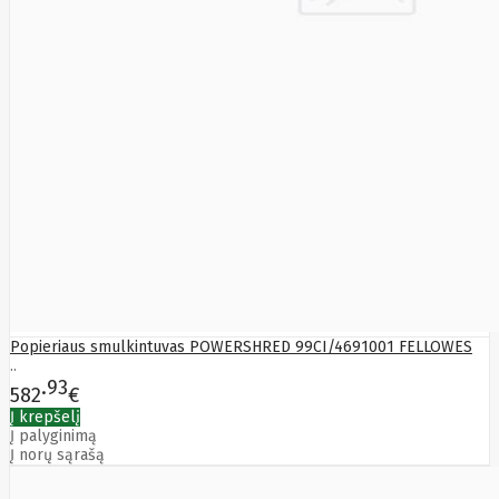
Popieriaus smulkintuvas POWERSHRED 99CI/4691001 FELLOWES
..
93
582
€
Į krepšelį
Į palyginimą
Į norų sąrašą