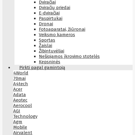
Dviračiai
Dviračių priedai
E-dviračiai
Paspirtukai
Dronai
Fotoaparatai, žiūronai
Veiksmo kameros
Sportas
Žaislai
Žibintuvėliai
Nešiojamos įkrovimo stotelės
Kepsninės
Pirkti pagal gamintoją
4World
70mai
A4tech
Acer
Adata
Aeotec
Aerocool
AGI
Technology
Agm
Mobile
Airvalent