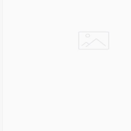
Solar
Jolywood
jp
Jung
Jvc
KARCHER
Keenetic
Kensington
KERLINK
KEYCHRON
Kieslect
King-
Sunny
Kingston
Kioxia
Kita
Knipex
Konica
Minolta
Kress
Kyocera
Lacie
Laifen
Lanberg
LANDI
Led line