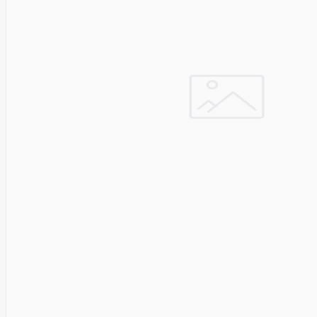
Pyronix
Qnap
Qoltec
R-
GO
TOOLS
RaidSonic
Razer
realwear
REALWEAR
Service
Recom
RED BY
ADAPT
GLOBAL
Redmond
Reflecta
Remington
Renewd
RENEWED
Reolink
Resto
Revlon
Rexel
Risen