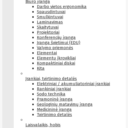
Biuro įranga
Darbo vietos ergonomika
Spausdintuvai
Smulkintuvai
Laminavimas
Skaitytuvai
Projektoriai
Konferencijų įranga
Įranga švietimui (EDU)
Valymo priemonės
Elementai
Elementų įkrovikliai
Kompaktiniai diskai
Kita
Įrankiai, tvirtinimo detalės
Elektriniai / akumuliatoriniai įrankiai
Rankiniai įrankiai
Sodo technika
Pramoninė įranga
Geologinių matavimų įranga
Medicininė įranga
Tvirtinimo detalės
Laisvalaikis, hobis