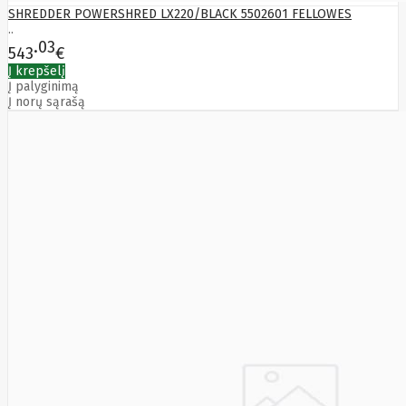
Yealink
SHREDDER POWERSHRED LX220/BLACK 5502601 FELLOWES
Zalman
..
Zebra
03
543
€
Zeca
Į krepšelį
Zotac
Į palyginimą
ZTE
Į norų sąrašą