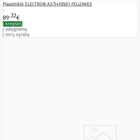
Pjaustyklė ELECTRON A3/5410501 FELLOWES
..
32
89
€
Į krepšelį
Į palyginimą
Į norų sąrašą