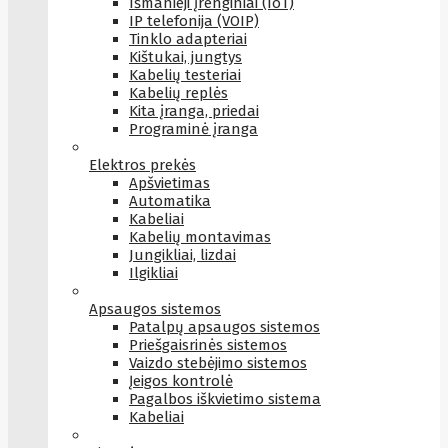
Išmanieji įrenginiai (IoT)
IP telefonija (VOIP)
Tinklo adapteriai
Kištukai, jungtys
Kabelių testeriai
Kabelių replės
Kita įranga, priedai
Programinė įranga
Elektros prekės
Apšvietimas
Automatika
Kabeliai
Kabelių montavimas
Jungikliai, lizdai
Ilgikliai
Apsaugos sistemos
Patalpų apsaugos sistemos
Priešgaisrinės sistemos
Vaizdo stebėjimo sistemos
Įeigos kontrolė
Pagalbos iškvietimo sistema
Kabeliai