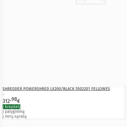
SHREDDER POWERSHRED LX200/BLACK 5502201 FELLOWES
..
98
312
€
Į krepšelį
Į palyginimą
Į norų sąrašą