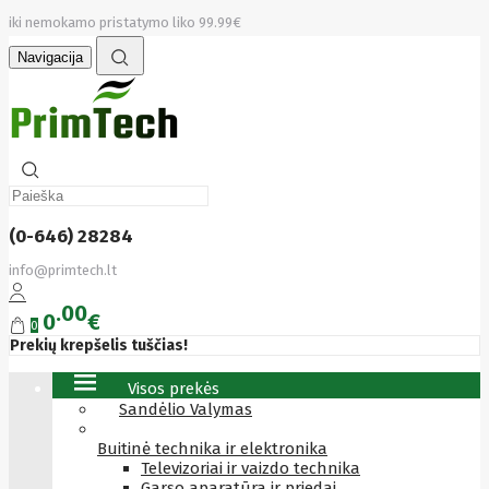
iki nemokamo pristatymo liko 99.99€
Navigacija
(0-646) 28284
info@primtech.lt
00
0
€
0
Prekių krepšelis tuščias!
Visos prekės
Sandėlio Valymas
Buitinė technika ir elektronika
Televizoriai ir vaizdo technika
Garso aparatūra ir priedai