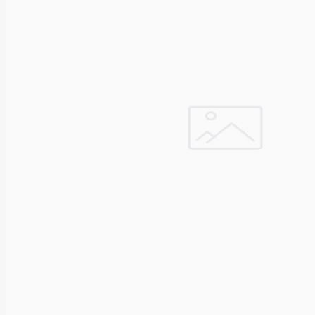
Cyberpower
D-link
Daewoo
Dahua
DataCore
Datacore
Defender
Dell
Delock
Delog
Dicota
DIGITAL
Digitus
Dji
Dmr
Domo
Double A
Dreame
Dsc
DURABOOK
Dymo
Dynabook
Eaglerise
Eaton
EcoFlow
Ecovacs