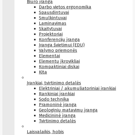
Biuro įranga
Darbo vietos ergonomika
Spausdintuvai
Smulkintuvai
Laminavimas
Skaitytuvai
Projektoriai
Konferencijų įranga
Įranga švietimui (EDU)
Valymo priemonės
Elementai
Elementų įkrovikliai
Kompaktiniai diskai
Kita
Įrankiai, tvirtinimo detalės
Elektriniai / akumuliatoriniai įrankiai
Rankiniai įrankiai
Sodo technika
Pramoninė įranga
Geologinių matavimų įranga
Medicininė įranga
Tvirtinimo detalės
Laisvalaikis, hobis