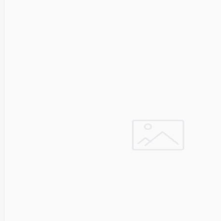
Asus
Aten
Aukey
Autel
Aver
Avizio
Power
AXAGON
Axis
Baseus
Be Quiet
Belt
Benq
Bentel
Biostar
Bisson
Biwin
Blackshark
Blackview
Blow
Bluewalker
Bmg
Bosch
Braun
Brother