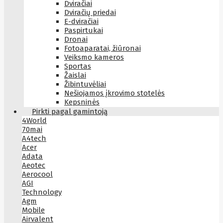
Dviračiai
Dviračių priedai
E-dviračiai
Paspirtukai
Dronai
Fotoaparatai, žiūronai
Veiksmo kameros
Sportas
Žaislai
Žibintuvėliai
Nešiojamos įkrovimo stotelės
Kepsninės
Pirkti pagal gamintoją
4World
70mai
A4tech
Acer
Adata
Aeotec
Aerocool
AGI
Technology
Agm
Mobile
Airvalent