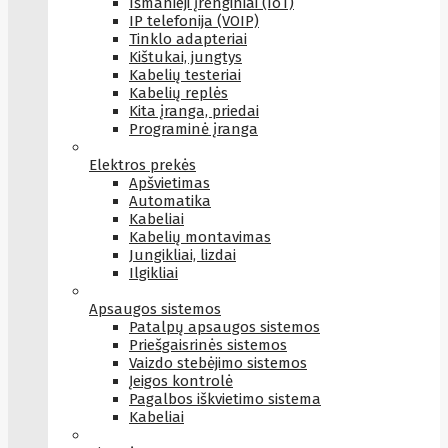
Išmanieji įrenginiai (IoT)
IP telefonija (VOIP)
Tinklo adapteriai
Kištukai, jungtys
Kabelių testeriai
Kabelių replės
Kita įranga, priedai
Programinė įranga
Elektros prekės
Apšvietimas
Automatika
Kabeliai
Kabelių montavimas
Jungikliai, lizdai
Ilgikliai
Apsaugos sistemos
Patalpų apsaugos sistemos
Priešgaisrinės sistemos
Vaizdo stebėjimo sistemos
Įeigos kontrolė
Pagalbos iškvietimo sistema
Kabeliai