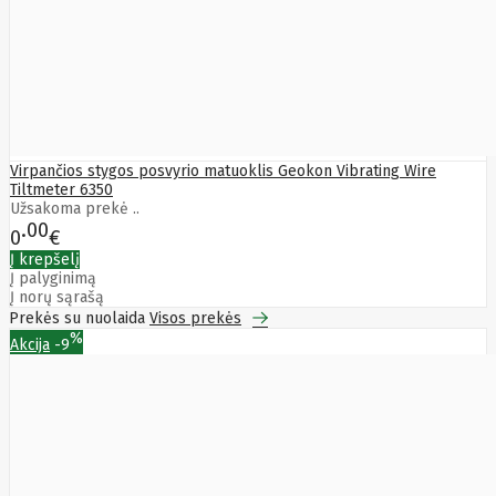
Bytezone
Ca
Canon
Cat
CATLINK
Cepro
CERAGON
Chieftec
Virpančios stygos posvyrio matuoklis Geokon Vibrating Wire
Cisco
Tiltmeter 6350
Clean Air
Užsakoma prekė ..
Optima
00
Club
0
€
club3d
Į krepšelį
CNB
Į palyginimą
Comdis
Į norų sąrašą
CONNECT
Prekės su nuolaida
Visos prekės
Cooler
%
Akcija
-9
Master
Cooling.pl
Coppi
Corsair
Crow
Crucial
CYBER
CyberPower