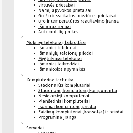
Virtuvės prietaisai
Namų apyvokos prietaisai
Grožio ir sveikatos priežiūros prietaisai
Oro ir temperatūros reguliavimo įranga
Išmanūs namai
Automobilių prekės
Mobilieji telefonai, laikrodžiai
Išmanieji telefonai
Išmaniųjų telefonų priedai
Mygtukiniai telefonai
Išmanieji laikrodžiai
Išmaniosios apyrankės
Kompiuterinė technika
Stacionarūs kompiuteriai
Stacionarių kompiuterių komponentai
Nešiojamieji kompiuteriai
Planšetiniai kompiuteriai
Išoriniai kompiuterių priedai
Žaidimų kompiuteriai (konsolės) ir priedai
Programinė įranga
Serveriai