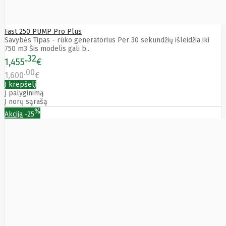
Edimax
Ednet
Eldes
Fast 250 PUMP Pro Plus
Electronic
Savybės Tipas - rūko generatorius Per 30 sekundžių išleidžia iki
Arts
750 m3 Šis modelis gali b..
Element
32
1,455
€
Elgato
00
Emu
1,600
€
ENDORFY
Į krepšelį
Energenie
Į palyginimą
Energizer
Į norų sąrašą
Enermax
%
Akcija
-25
Epson
Ergotron
Esperanza
Esr
Eufy
EUREKA
Eurolight
Eve
Extralink
Farfisa
FEITIAN
Fellowes
Fermax