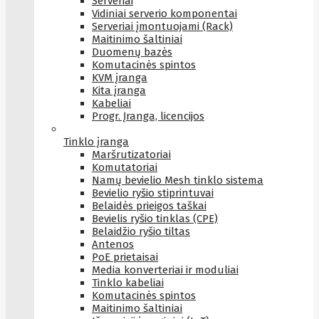
Serveriai
Vidiniai serverio komponentai
Serveriai įmontuojami (Rack)
Maitinimo šaltiniai
Duomenų bazės
Komutacinės spintos
KVM įranga
Kita įranga
Kabeliai
Progr. Įranga, licencijos
Tinklo įranga
Maršrutizatoriai
Komutatoriai
Namų bevielio Mesh tinklo sistema
Bevielio ryšio stiprintuvai
Belaidės prieigos taškai
Bevielis ryšio tinklas (CPE)
Belaidžio ryšio tiltas
Antenos
PoE prietaisai
Media konverteriai ir moduliai
Tinklo kabeliai
Komutacinės spintos
Maitinimo šaltiniai