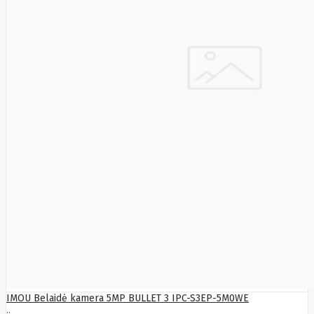
Fibaro
Finder
Fluke
Networks
Forteza
Fortinet
Foxess
FoxSec
Fractal
Frejus
Fujifilm
Fujitsu
G.skill
Gainward
Garmin
Gazer
Gembird
GenWay
Getac
Gigabyte
Global
Fire
Equipment
Gn
IMOU Belaidė kamera 5MP BULLET 3 IPC-S3EP-5M0WE
Netcom
..