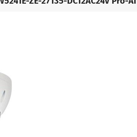
W5241E-ZE-27135-DC12AC24V Pro-AI