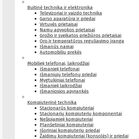
Buitinė technika ir elektronika
Televizoriai ir vaizdo technika
Garso aparatūra ir priedai
Virtuvės prietaisai
Namų apyvokos prietaisai
Grožio ir sveikatos priežiūros prietaisai
Oro ir temperatūros reguliavimo įranga
Išmanūs namai
Automobilių prekės
Mobilieji telefonai, laikrodžiai
Išmanieji telefonai
Išmaniųjų telefonų priedai
Mygtukiniai telefonai
Išmanieji laikrodžiai
Išmaniosios apyrankės
Kompiuterinė technika
Stacionarūs kompiuteriai
Stacionarių kompiuterių komponentai
Nešiojamieji kompiuteriai
Planšetiniai kompiuteriai
Išoriniai kompiuterių priedai
Žaidimų kompiuteriai (konsolės) ir priedai