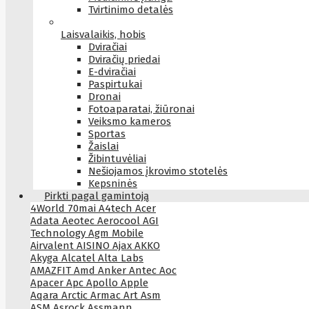
Tvirtinimo detalės
Laisvalaikis, hobis
Dviračiai
Dviračių priedai
E-dviračiai
Paspirtukai
Dronai
Fotoaparatai, žiūronai
Veiksmo kameros
Sportas
Žaislai
Žibintuvėliai
Nešiojamos įkrovimo stotelės
Kepsninės
Pirkti pagal gamintoją
4World
70mai
A4tech
Acer
Adata
Aeotec
Aerocool
AGI
Technology
Agm Mobile
Airvalent
AISINO
Ajax
AKKO
Akyga
Alcatel
Alta Labs
AMAZFIT
Amd
Anker
Antec
Aoc
Apacer
Apc
Apollo
Apple
Aqara
Arctic
Armac
Art
Asm
ASM
Asrock
Assmann