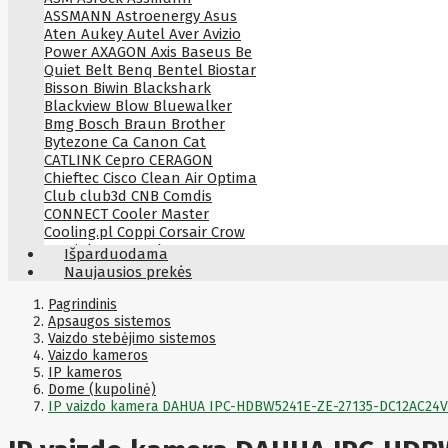
ASSMANN
Astroenergy
Asus
Aten
Aukey
Autel
Aver
Avizio
Power
AXAGON
Axis
Baseus
Be
Quiet
Belt
Benq
Bentel
Biostar
Bisson
Biwin
Blackshark
Blackview
Blow
Bluewalker
Bmg
Bosch
Braun
Brother
Bytezone
Ca
Canon
Cat
CATLINK
Cepro
CERAGON
Chieftec
Cisco
Clean Air Optima
Club
club3d
CNB
Comdis
CONNECT
Cooler Master
Cooling.pl
Coppi
Corsair
Crow
Crucial
CYBER
CyberPower
Išparduodama
Cyberpower
D-link
Daewoo
Naujausios prekės
Dahua
DataCore
Datacore
Defender
Dell
Delock
Delog
Pagrindinis
Dicota
Apsaugos sistemos
DIGITAL
Digitus
Dji
Dmr
Vaizdo stebėjimo sistemos
Domo
Double A
Dreame
Dsc
Vaizdo kameros
DURABOOK
Dymo
Dynabook
IP kameros
Eaglerise
Eaton
EcoFlow
Dome (kupolinė)
Ecovacs
Edimax
Ednet
Eldes
IP vaizdo kamera DAHUA IPC-HDBW5241E-ZE-27135-DC12AC24V
Electronic Arts
Element
Elgato
Emu
ENDORFY
Energenie