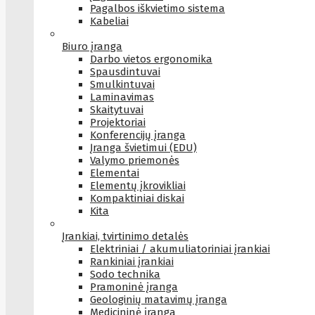
Pagalbos iškvietimo sistema
Kabeliai
Biuro įranga
Darbo vietos ergonomika
Spausdintuvai
Smulkintuvai
Laminavimas
Skaitytuvai
Projektoriai
Konferencijų įranga
Įranga švietimui (EDU)
Valymo priemonės
Elementai
Elementų įkrovikliai
Kompaktiniai diskai
Kita
Įrankiai, tvirtinimo detalės
Elektriniai / akumuliatoriniai įrankiai
Rankiniai įrankiai
Sodo technika
Pramoninė įranga
Geologinių matavimų įranga
Medicininė įranga