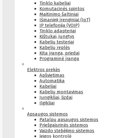
Tinklo kabeliai
Komutacinės spintos
Maitinimo šaltiniai
Išmanieji įrenginiai (IoT)
IP telefonija (VOIP)
Tinklo adapteriai
Kištukai, jungtys
Kabelių testeriai
Kabelių replės
Kita įranga, priedai
Programinė įranga
Elektros prekės
Apšvietimas
Automatika
Kabeliai
Kabelių montavimas
Jungikliai, lizdai
Ilgikliai
Apsaugos sistemos
Patalpų apsaugos sistemos
Priešgaisrinės sistemos
Vaizdo stebėjimo sistemos
Įeigos kontrolė