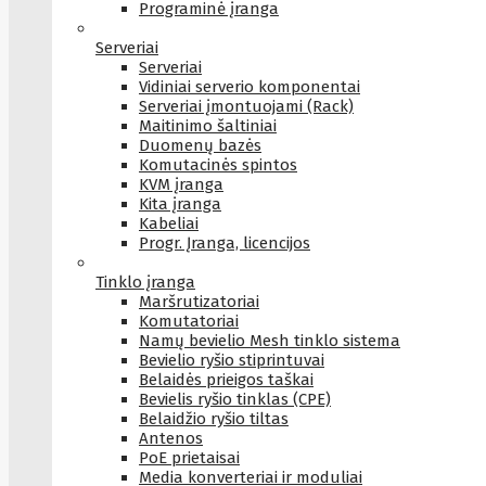
Programinė įranga
Serveriai
Serveriai
Vidiniai serverio komponentai
Serveriai įmontuojami (Rack)
Maitinimo šaltiniai
Duomenų bazės
Komutacinės spintos
KVM įranga
Kita įranga
Kabeliai
Progr. Įranga, licencijos
Tinklo įranga
Maršrutizatoriai
Komutatoriai
Namų bevielio Mesh tinklo sistema
Bevielio ryšio stiprintuvai
Belaidės prieigos taškai
Bevielis ryšio tinklas (CPE)
Belaidžio ryšio tiltas
Antenos
PoE prietaisai
Media konverteriai ir moduliai