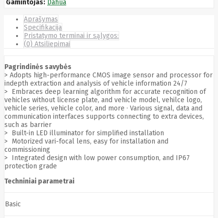
Gamintojas:
Dahua
Cyberpower
D-link
Aprašymas
Daewoo
Specifikacija
Dahua
Pristatymo terminai ir sąlygos:
DataCore
(0) Atsiliepimai
Datacore
Defender
Pagrindinės savybės
Dell
> Adopts high-performance CMOS image sensor and processor for
Delock
indepth extraction and analysis of vehicle information 24/7
Delog
> Embraces deep learning algorithm for accurate recognition of
Dicota
vehicles without license plate, and vehicle model, vehilce logo,
DIGITAL
vehicle series, vehicle color, and more · Various signal, data and
Digitus
communication interfaces supports connecting to extra devices,
Dji
Dmr
such as barrier
Domo
> Built-in LED illuminator for simplified installation
Double A
> Motorized vari-focal lens, easy for installation and
Dreame
commissioning
Dsc
> Integrated design with low power consumption, and IP67
DURABOOK
protection grade
Dymo
Techniniai parametrai
Dynabook
Eaglerise
Eaton
Basic
EcoFlow
Ecovacs