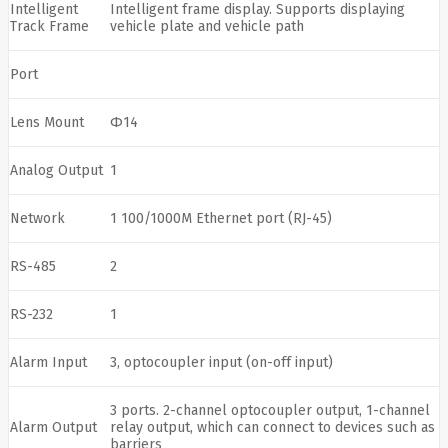
LITE
Intelligent
Intelligent frame display. Supports displaying
Track Frame
vehicle plate and vehicle path
Leduro
Ledvance
Legrand
Port
Leitz
Acco
Brands
Lens Mount
Φ14
Lenovo
Lexar
Analog Output
1
Lexmark
Lg
LIAN
LI
Network
1 100/1000M Ethernet port (RJ-45)
LifeSmart
Lindy
Linkbasic
RS-485
2
Liregus
Listan
RS-232
1
Livolo
Locinox
LogiLink
Alarm Input
3, optocoupler input (on-off input)
Logilink
Logitech
Loop
3 ports. 2-channel optocoupler output, 1-channel
Mobile
Alarm Output
relay output, which can connect to devices such as
Lydsto
barriers