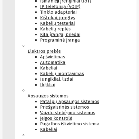
Išmanieji įrenginiai (IoT)
IP telefonija (VOIP)
Tinklo adapteriai
Kištukai, jungtys
Kabelių testeriai
Kabelių replės
Kita įranga, priedai
Programinė įranga
Elektros prekės
Apšvietimas
Automatika
Kabeliai
Kabelių montavimas
Jungikliai, lizdai
Ilgikliai
Apsaugos sistemos
Patalpų apsaugos sistemos
Priešgaisrinės sistemos
Vaizdo stebėjimo sistemos
Įeigos kontrolė
Pagalbos iškvietimo sistema
Kabeliai