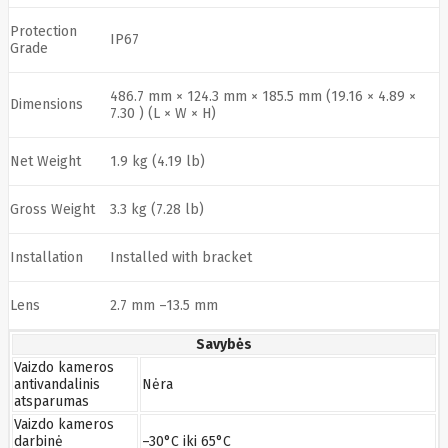
SEGWAY
Nederman
Protection
IP67
Grade
Neomounts
Netac
Netgear
486.7 mm × 124.3 mm × 185.5 mm (19.16 × 4.89 ×
NETGEAR M4300-
Dimensions
7.30 ) (L × W × H)
52G
Netrack
Newstar
Net Weight
1.9 kg (4.19 lb)
Nillkin
Ninebot
Gross Weight
3.3 kg (7.28 lb)
Nintendo
Nitecore
Noark
Installation
Installed with bracket
Nokia
Nothingphone
NUBIA
Lens
2.7 mm –13.5 mm
Numens
Nvidia
Savybės
Nzxt
Obo
Vaizdo kameros
Bettermann
antivandalinis
Nėra
Oki
OLLO
atsparumas
Oneplus
Vaizdo kameros
ONKRON
darbinė
–30°C iki 65°C
Onyx