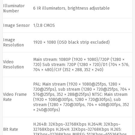
Edimax
Illuminator
6 IR illuminators, brightness adjustable
Ednet
Number
Eldes
Electronic
Image Sensor
1/2.8 CMOS
Arts
Element
Elgato
Image
1920 × 1080 (OSD black strip excluded)
Emu
Resolution
ENDORFY
Energenie
Energizer
Main stream: 1080P (1920 × 1080)/720P (1280 ×
Video
720) Sub stream: 720P (1280 × 720)/D1 (704 × 576,
Enermax
Resolution
704 × 480)/CIF (352 × 288, 352 × 240)
Epson
Ergotron
Esperanza
PAL: Main stream (1920 × 1080@25fps, 1280 ×
Esr
Eufy
720@25fps), sub stream (1280 × 720@25fps, 704 ×
EUREKA
Video Frame
576@25fps, 352 × 288@25fps) NTSC: Main stream
Eurolight
Rate
(1920 × 1080@30fps, 1280 × 720@30fps), sub
Eve
stream (1280 × 720@30fps, 704 × 408@30fps, 352
Extralink
× 240@30fps)
Farfisa
FEITIAN
H.264B: 32Kbps–32768Kbps H.264M: 32Kbps–
Fellowes
Bit Rate
32768Kbps H.264H: 32Kbps–32768Kbps H.265:
Fermax
32Kbps–32768Kbps MJPEG: 512Kbps–65536Kbps