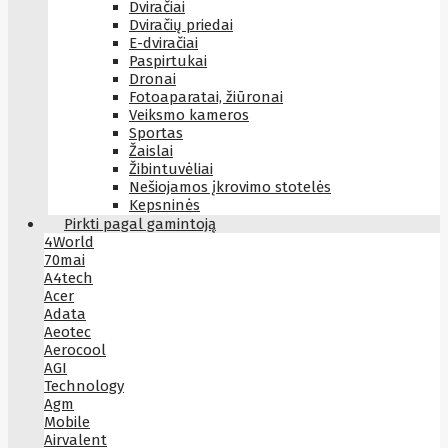
Dviračiai
Dviračių priedai
E-dviračiai
Paspirtukai
Dronai
Fotoaparatai, žiūronai
Veiksmo kameros
Sportas
Žaislai
Žibintuvėliai
Nešiojamos įkrovimo stotelės
Kepsninės
Pirkti pagal gamintoją
4World
70mai
A4tech
Acer
Adata
Aeotec
Aerocool
AGI
Technology
Agm
Mobile
Airvalent