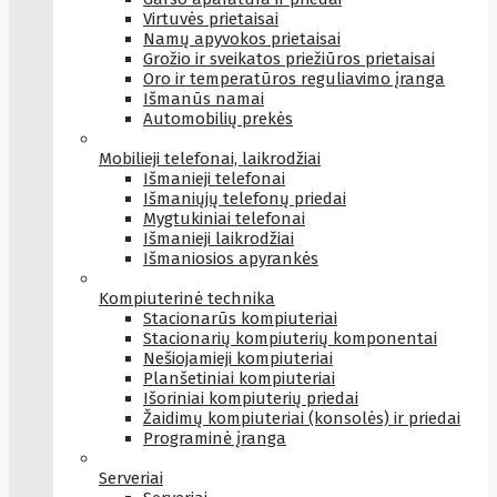
Virtuvės prietaisai
Namų apyvokos prietaisai
Grožio ir sveikatos priežiūros prietaisai
Oro ir temperatūros reguliavimo įranga
Išmanūs namai
Automobilių prekės
Mobilieji telefonai, laikrodžiai
Išmanieji telefonai
Išmaniųjų telefonų priedai
Mygtukiniai telefonai
Išmanieji laikrodžiai
Išmaniosios apyrankės
Kompiuterinė technika
Stacionarūs kompiuteriai
Stacionarių kompiuterių komponentai
Nešiojamieji kompiuteriai
Planšetiniai kompiuteriai
Išoriniai kompiuterių priedai
Žaidimų kompiuteriai (konsolės) ir priedai
Programinė įranga
Serveriai