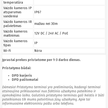
temperatūra
Boox
Oppo
Vaizdo kameros IP
atsparumas
IP67
Orbex
vandeniui
Orvaldi
Other
Vaizdo kameros IR
mažiau nei 30m
Overmax
pašvietimas
Palit
Vaizdo kameros
12V DC / 24V AC / PoE
Panasonic
maitinimas
Pantum
Vaizdo kameros
panzerglass
IP
tipas
Paradox
Wi-Fi
Nėra
Patriot
PETCUBE
Įprastai prekes pristatome per 1-3 darbo dienas.
Philips
Plantronics
Pristatymo būdai:
Pny
PocketBook
DPD kurjeris
Poco
DPD paštomatai
Poly
Polycom
Dėmesio! Pristatymo terminai yra preliminarūs, kadangi terminai
PowerColor
atsinaujina priklausomai nuo faktinio užsakymo pateikimo ir
PowerWalker
apmokėjimo laiko. Galutinis pristatymo terminas gali keistis ir būti
Powerwalker
pateikiamas tik mums patvirtinus Jūsų užsakymą. Apie tai
Priotherm
informuosime elektroniniu paštu arba telefonu.
PULSAR