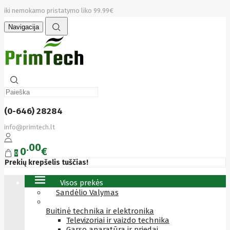
iki nemokamo pristatymo liko 99.99€
Navigacija
(0-646) 28284
info@primtech.lt
00
0
€
0
Prekių krepšelis tuščias!
Visos prekės
Sandėlio Valymas
Buitinė technika ir elektronika
Televizoriai ir vaizdo technika
Garso aparatūra ir priedai