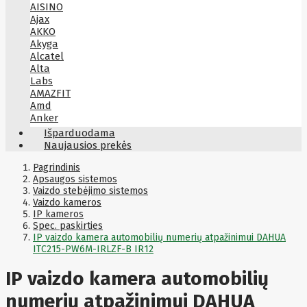
AISINO
Ajax
AKKO
Akyga
Alcatel
Alta
Labs
AMAZFIT
Amd
Anker
Antec
Išparduodama
Aoc
Naujausios prekės
Apacer
Apc
Pagrindinis
Apollo
Apsaugos sistemos
Vaizdo stebėjimo sistemos
Apple
Vaizdo kameros
Aqara
IP kameros
Arctic
Spec. paskirties
Armac
IP vaizdo kamera automobilių numerių atpažinimui DAHUA
Art
Asm
ITC215-PW6M-IRLZF-B IR12
ASM
Asrock
IP vaizdo kamera automobilių
Assmann
ASSMANN
numerių atpažinimui DAHUA
Astroenergy