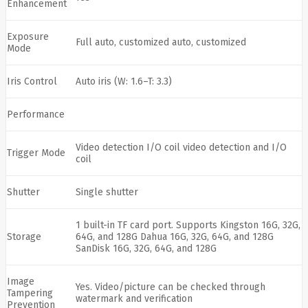
Golden
Enhancement
Tiger
Goodram
Exposure
Google
Full auto, customized auto, customized
Mode
Gorke
Green
Cell
Iris Control
Auto iris (W: 1.6–T: 3.3)
Greencell
Hager
Hama
Performance
Harman
Haupa
Video detection I/O coil video detection and I/O
Hgst
Trigger Mode
coil
Hisense
Hitachi
Hitachi-
Shutter
Single shutter
LG (HL)
Hogan
Honor
1 built-in TF card port. Supports Kingston 16G, 32G,
Storage
64G, and 128G Dahua 16G, 32G, 64G, and 128G
Choice
SanDisk 16G, 32G, 64G, and 128G
Horing
Lih
Hp
Hsm
Image
Huami
Yes. Video/picture can be checked through
Tampering
watermark and verification
Huawei
Prevention