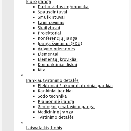
Biuro įranga
Darbo vietos ergonomika
Spausdintuvai
Smulkintuvai
Laminavimas
Skaitytuvai
Projektoriai
Konferencijų įranga
Įranga švietimui (EDU)
Valymo priemonės
Elementai
Elementų įkrovikliai
Kompaktiniai diskai
Kita
Įrankiai, tvirtinimo detalės
Elektriniai / akumuliatoriniai įrankiai
Rankiniai įrankiai
Sodo technika
Pramoninė įranga
Geologinių matavimų įranga
Medicininė įranga
Tvirtinimo detalės
Laisvalaikis, hobis