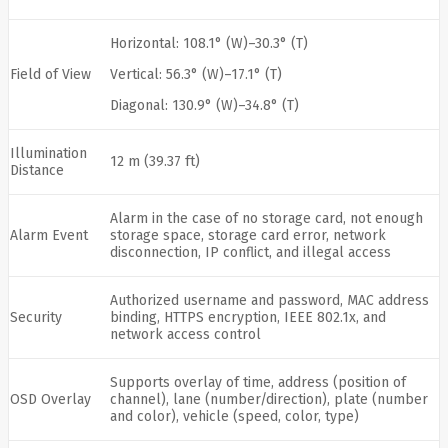
HyperX
I-
tec
Ibm
Ibox
Ic
Horizontal: 108.1° (W)–30.3° (T)
Intracom
Field of View
Vertical: 56.3° (W)–17.1° (T)
Icy Box
Iiyama
Diagonal: 130.9° (W)–34.8° (T)
IMIN
Imou
Infinix
Illumination
12 m (39.37 ft)
Inim
Distance
Inner
Range
Alarm in the case of no storage card, not enough
Inno3D
Alarm Event
storage space, storage card error, network
InnoVision
disconnection, IP conflict, and illegal access
Insta360
Insys
Integral
Authorized username and password, MAC address
Memory
Security
binding, HTTPS encryption, IEEE 802.1x, and
PLC
Intel
network access control
Intellinet
Intenso
Supports overlay of time, address (position of
Irwin
OSD Overlay
channel), lane (number/direction), plate (number
Jabra
and color), vehicle (speed, color, type)
Jackery
Jbl
Jinko