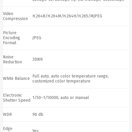
Fibaro
Finder
Fluke
Video
H.264B/H.264M/H.264H/H.265/MJPEG
Networks
Compression
Forteza
Fortinet
Foxess
Picture
FoxSec
Encoding
JPEG
Fractal
Format
Frejus
Fujifilm
Noise
Fujitsu
3DNR
Reduction
G.skill
Gainward
Garmin
Full auto, auto color temperature range,
White Balance
Gazer
customized color temperature
Gembird
GenWay
Electronic
Getac
1/50–1/10000, auto or manual
Shutter Speed
Gigabyte
Global
Fire
WDR
96 db
Equipment
Gn
Netcom
Edge
Yes