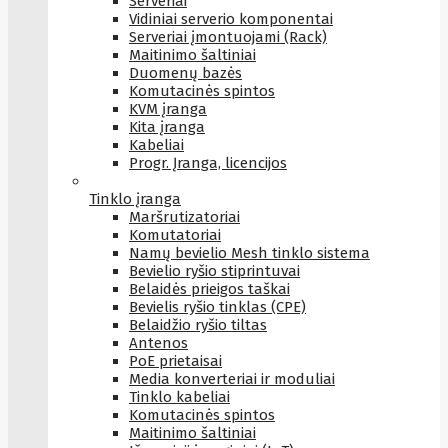
Serveriai
Vidiniai serverio komponentai
Serveriai įmontuojami (Rack)
Maitinimo šaltiniai
Duomenų bazės
Komutacinės spintos
KVM įranga
Kita įranga
Kabeliai
Progr. Įranga, licencijos
Tinklo įranga
Maršrutizatoriai
Komutatoriai
Namų bevielio Mesh tinklo sistema
Bevielio ryšio stiprintuvai
Belaidės prieigos taškai
Bevielis ryšio tinklas (CPE)
Belaidžio ryšio tiltas
Antenos
PoE prietaisai
Media konverteriai ir moduliai
Tinklo kabeliai
Komutacinės spintos
Maitinimo šaltiniai