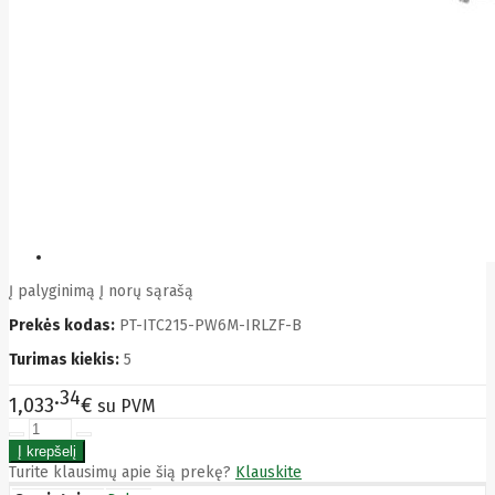
Bytezone
Ca
Canon
Cat
CATLINK
Cepro
CERAGON
Chieftec
Cisco
Clean Air
Optima
Club
club3d
CNB
Į palyginimą
Į norų sąrašą
Comdis
CONNECT
Prekės kodas:
PT-ITC215-PW6M-IRLZF-B
Cooler
Master
Turimas kiekis:
5
Cooling.pl
Coppi
34
1,033
€
su PVM
Corsair
Crow
Crucial
CYBER
Turite klausimų apie šią prekę?
Klauskite
CyberPower