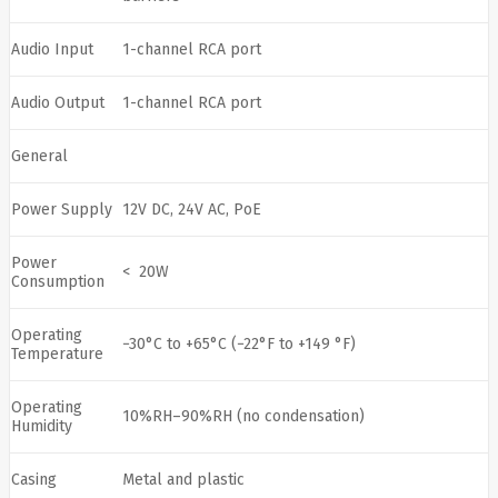
Manhattan
Marathon
Audio Input
1-channel RCA port
Mean
Well
Media-
Audio Output
1-channel RCA port
Tech
Mediarange
Mercusys
General
Meross
Mersive
Power Supply
12V DC, 24V AC, PoE
Micron
Microsoft
MikroTik
Power
< 20W
Mikrotik
Consumption
Mmd
MONTECH
Motorola
Operating
−30°C to +65°C (−22°F to +149 °F)
MOVA
Msi
Temperature
Multibrackets
myfirst
Operating
N-Gear
10%RH–90%RH (no condensation)
Humidity
Natec
Navee
NAVIMOW
Casing
Metal and plastic
BY