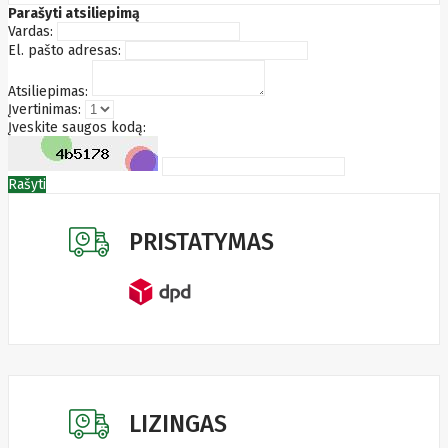
Parašyti atsiliepimą
Pyronix
Vardas:
Qnap
El. pašto adresas:
Qoltec
R-
GO
TOOLS
Atsiliepimas:
RaidSonic
Įvertinimas:
Razer
Įveskite saugos kodą:
realwear
REALWEAR
Service
Rašyti
Recom
RED BY
ADAPT
PRISTATYMAS
GLOBAL
Redmond
Reflecta
Remington
Renewd
RENEWED
Reolink
Resto
Revlon
Rexel
LIZINGAS
Risen