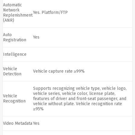
Solar
Automatic
Jolywood
Network
Yes. Platform/FTP
jp
Jung
Replenishment
Jvc
(ANR)
KARCHER
Keenetic
Kensington
Auto
Yes
Registration
KERLINK
KEYCHRON
Kieslect
Intelligence
King-
Sunny
Kingston
Vehicle
Vehicle capture rate ≥99%
Kioxia
Detection
Kita
Knipex
Supports recognizing vehicle type, vehicle logo,
Konica
vehicle series, vehicle color, license plate,
Minolta
Vehicle
features of driver and front-seat passenger, and
Kress
Recognition
vehicle without plate. Vehicle recognition rate
Kyocera
≥95%
Lacie
Laifen
Lanberg
Video Metadata
Yes
LANDI
Led line