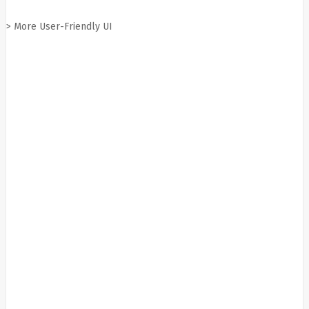
Fibaro
Finder
Fluke
> More User-Friendly UI
Networks
Forteza
Fortinet
Foxess
FoxSec
Fractal
Frejus
Fujifilm
Fujitsu
G.skill
Gainward
Garmin
Gazer
Gembird
GenWay
Getac
Gigabyte
Global
Fire
Equipment
Gn
Netcom