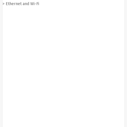
LITE
> Ethernet and Wi-Fi
Leduro
Ledvance
Legrand
Leitz
Acco
Brands
Lenovo
Lexar
Lexmark
Lg
LIAN
LI
LifeSmart
Lindy
Linkbasic
Liregus
Listan
Livolo
Locinox
LogiLink
Logilink
Logitech
Loop
Mobile
Lydsto