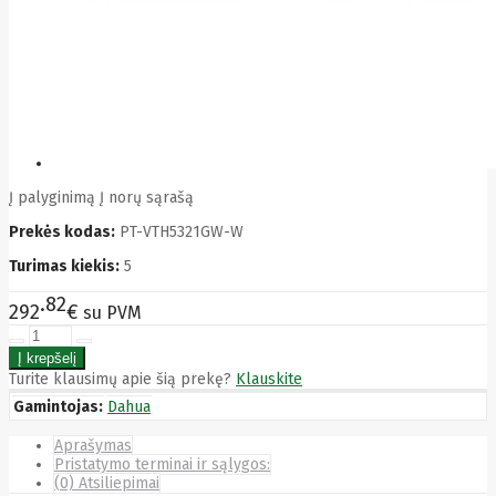
Bytezone
Ca
Canon
Cat
CATLINK
Cepro
CERAGON
Chieftec
Cisco
Clean Air
Į palyginimą
Į norų sąrašą
Optima
Prekės kodas:
PT-VTH5321GW-W
Club
club3d
Turimas kiekis:
5
CNB
Comdis
82
292
€
su PVM
CONNECT
Cooler
Master
Cooling.pl
Turite klausimų apie šią prekę?
Klauskite
Coppi
Gamintojas:
Dahua
Corsair
Crow
Aprašymas
Crucial
Pristatymo terminai ir sąlygos:
CYBER
(0) Atsiliepimai
CyberPower