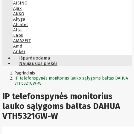
AISINO
Ajax
AKKO
Akyga
Alcatel
Alta
Labs
AMAZFIT
Amd
Anker
Antec
Išparduodama
Aoc
Naujausios prekės
Apacer
Apc
Pagrindinis
Apollo
IP telefonspynės monitorius lauko sąlygoms baltas DAHUA
VTH5321GW-W
Apple
Aqara
IP telefonspynės monitorius
Arctic
Armac
lauko sąlygoms baltas DAHUA
Art
Asm
ASM
VTH5321GW-W
Asrock
Assmann
ASSMANN
Astroenergy