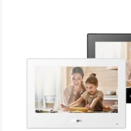
Asus
Aten
Aukey
Autel
Aver
Avizio
Power
AXAGON
Axis
Baseus
Be Quiet
Belt
Benq
Bentel
Biostar
Bisson
Biwin
Blackshark
Blackview
Blow
Bluewalker
Bmg
Bosch
Braun
Brother