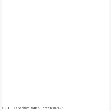
Boox
Oppo
Orbex
Orvaldi
Other
Overmax
Palit
Panasonic
Pantum
panzerglass
Paradox
Patriot
PETCUBE
Philips
Plantronics
Pny
PocketBook
Poco
Poly
Polycom
PowerColor
PowerWalker
Powerwalker
Priotherm
> 7 TFT Capacitive touch Screen,1024×600
PULSAR