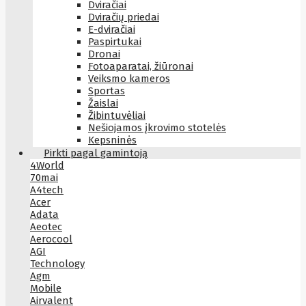
Dviračiai
Dviračių priedai
E-dviračiai
Paspirtukai
Dronai
Fotoaparatai, žiūronai
Veiksmo kameros
Sportas
Žaislai
Žibintuvėliai
Nešiojamos įkrovimo stotelės
Kepsninės
Pirkti pagal gamintoją
4World
70mai
A4tech
Acer
Adata
Aeotec
Aerocool
AGI
Technology
Agm
Mobile
Airvalent