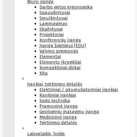
Biuro įranga
Darbo vietos ergonomika
Spausdintuvai
Smulkintuvai
Laminavimas
Skaitytuvai
Projektoriai
Konferencijų įranga
Įranga švietimui (EDU)
Valymo priemonės
Elementai
Elementų įkrovikliai
Kompaktiniai diskai
Kita
Įrankiai, tvirtinimo detalės
Elektriniai / akumuliatoriniai įrankiai
Rankiniai įrankiai
Sodo technika
Pramoninė įranga
Geologinių matavimų įranga
Medicininė įranga
Tvirtinimo detalės
Laisvalaikis, hobis