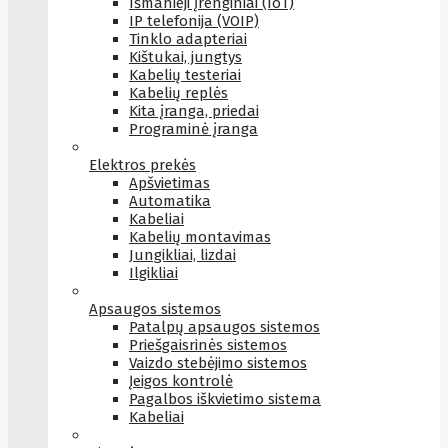
Išmanieji įrenginiai (IoT)
IP telefonija (VOIP)
Tinklo adapteriai
Kištukai, jungtys
Kabelių testeriai
Kabelių replės
Kita įranga, priedai
Programinė įranga
Elektros prekės
Apšvietimas
Automatika
Kabeliai
Kabelių montavimas
Jungikliai, lizdai
Ilgikliai
Apsaugos sistemos
Patalpų apsaugos sistemos
Priešgaisrinės sistemos
Vaizdo stebėjimo sistemos
Įeigos kontrolė
Pagalbos iškvietimo sistema
Kabeliai