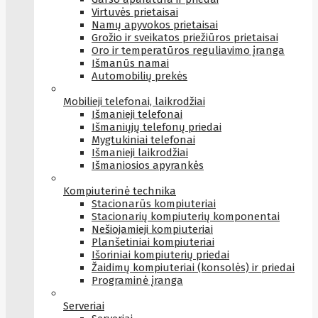
Virtuvės prietaisai
Namų apyvokos prietaisai
Grožio ir sveikatos priežiūros prietaisai
Oro ir temperatūros reguliavimo įranga
Išmanūs namai
Automobilių prekės
Mobilieji telefonai, laikrodžiai
Išmanieji telefonai
Išmaniųjų telefonų priedai
Mygtukiniai telefonai
Išmanieji laikrodžiai
Išmaniosios apyrankės
Kompiuterinė technika
Stacionarūs kompiuteriai
Stacionarių kompiuterių komponentai
Nešiojamieji kompiuteriai
Planšetiniai kompiuteriai
Išoriniai kompiuterių priedai
Žaidimų kompiuteriai (konsolės) ir priedai
Programinė įranga
Serveriai