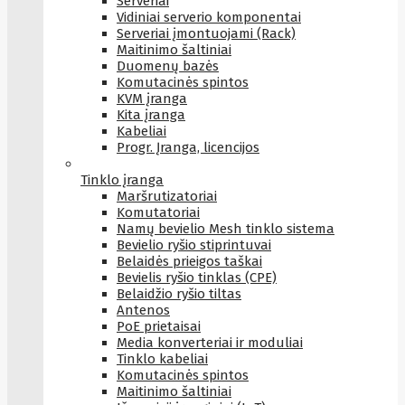
Serveriai
Vidiniai serverio komponentai
Serveriai įmontuojami (Rack)
Maitinimo šaltiniai
Duomenų bazės
Komutacinės spintos
KVM įranga
Kita įranga
Kabeliai
Progr. Įranga, licencijos
Tinklo įranga
Maršrutizatoriai
Komutatoriai
Namų bevielio Mesh tinklo sistema
Bevielio ryšio stiprintuvai
Belaidės prieigos taškai
Bevielis ryšio tinklas (CPE)
Belaidžio ryšio tiltas
Antenos
PoE prietaisai
Media konverteriai ir moduliai
Tinklo kabeliai
Komutacinės spintos
Maitinimo šaltiniai