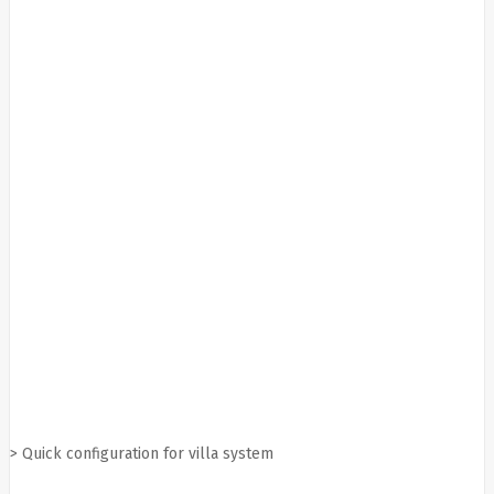
HAT3300-
4T
SYNOLOGY
HAT3300-
6T
SYNOLOGY
HAT3310-
16T
SYNOLOGY
HAT3310-
8T
SYNOLOGY
HAT5300
System
Sensor
Targus
Tcl
Team
Group
Techly
Tecnoware
Tefal
Telefunken
Telepower
> Quick configuration for villa system
Telpo
Teltonika