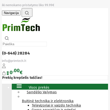
iki nemokamo pristatymo liko 99.99€
Navigacija
(0-646) 28284
info@primtech.lt
00
0
€
0
Prekių krepšelis tuščias!
Visos prekės
Sandėlio Valymas
Buitinė technika ir elektronika
Televizoriai ir vaizdo technika
Garso aparatūra ir priedai