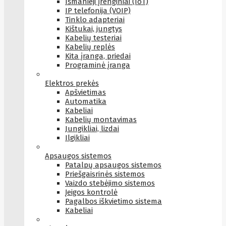
Išmanieji įrenginiai (IoT)
IP telefonija (VOIP)
Tinklo adapteriai
Kištukai, jungtys
Kabelių testeriai
Kabelių replės
Kita įranga, priedai
Programinė įranga
Elektros prekės
Apšvietimas
Automatika
Kabeliai
Kabelių montavimas
Jungikliai, lizdai
Ilgikliai
Apsaugos sistemos
Patalpų apsaugos sistemos
Priešgaisrinės sistemos
Vaizdo stebėjimo sistemos
Įeigos kontrolė
Pagalbos iškvietimo sistema
Kabeliai