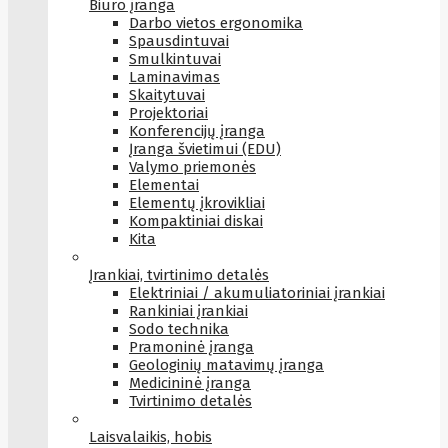
Biuro įranga
Darbo vietos ergonomika
Spausdintuvai
Smulkintuvai
Laminavimas
Skaitytuvai
Projektoriai
Konferencijų įranga
Įranga švietimui (EDU)
Valymo priemonės
Elementai
Elementų įkrovikliai
Kompaktiniai diskai
Kita
Įrankiai, tvirtinimo detalės
Elektriniai / akumuliatoriniai įrankiai
Rankiniai įrankiai
Sodo technika
Pramoninė įranga
Geologinių matavimų įranga
Medicininė įranga
Tvirtinimo detalės
Laisvalaikis, hobis