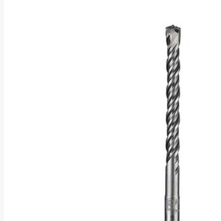
Asus
Aten
Aukey
Autel
Aver
Avizio
Power
AXAGON
Axis
Baseus
Be Quiet
Belt
Benq
Bentel
Biostar
Bisson
Biwin
Blackshark
Blackview
Blow
Bluewalker
Bmg
Bosch
Braun
Brother