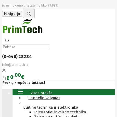
iki nemokamo pristatymo liko 99.99€
Navigacija
(0-646) 28284
info@primtech.lt
00
0
€
0
Prekių krepšelis tuščias!
Visos prekės
Sandėlio Valymas
Buitinė technika ir elektronika
Televizoriai ir vaizdo technika
Garso aparatūra ir priedai