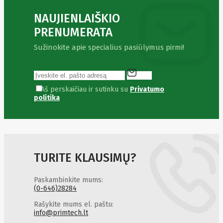
Fibaro
Finder
NAUJIENLAIŠKIO
Fluke
Networks
PRENUMERATA
Forteza
Fortinet
Sužinokite apie specialius pasiūlymus pirmi!
Foxess
FoxSec
Fractal
Frejus
Aš perskaičiau ir sutinku su
Privatumo
Fujifilm
politika
Fujitsu
G.skill
Gainward
Garmin
Gazer
Gembird
GenWay
TURITE KLAUSIMŲ?
Getac
Gigabyte
Global
Paskambinkite mums:
(0-646)28284
Fire
Equipment
Rašykite mums el. paštu:
Gn
info@primtech.lt
Netcom