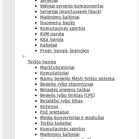
Serveriai
Vidiniai serverio komponentai
Serveriai įmontuojami (Rack)
Maitinimo šaltiniai
Duomenų bazės
Komutacinės spintos
KVM įranga
Kita įranga
Kabeliai
Progr. Įranga, licencijos
Tinklo įranga
Maršrutizatoriai
Komutatoriai
Namų bevielio Mesh tinklo sistema
Bevielio ryšio stiprintuvai
Belaidės prieigos taškai
Bevielis ryšio tinklas (CPE)
Belaidžio ryšio tiltas
Antenos
PoE prietaisai
Media konverteriai ir moduliai
Tinklo kabeliai
Komutacinės spintos
Maitinimo šaltiniai