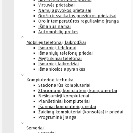
Virtuvės prietaisai
Namų apyvokos prietaisai
Grožio ir sveikatos priežiūros prietaisai
Oro ir temperatūros reguliavimo įranga
Išmanūs namai
Automobilių prekės
Mobilieji telefonai, laikrodžiai
Išmanieji telefonai
Išmaniųjų telefonų priedai
Mygtukiniai telefonai
Išmanieji laikrodžiai
Išmaniosios apyrankės
Kompiuterinė technika
Stacionarūs kompiuteriai
Stacionarių kompiuterių komponentai
Nešiojamieji kompiuteriai
Planšetiniai kompiuteriai
Išoriniai kompiuterių priedai
Žaidimų kompiuteriai (konsolės) ir priedai
Programinė įranga
Serveriai