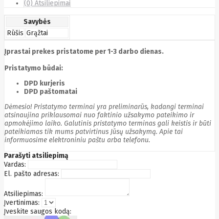
(0) Atsiliepimai
Cyberpower
D-link
Savybės
Daewoo
Rūšis
Grąžtai
Dahua
DataCore
Datacore
Įprastai prekes pristatome per 1-3 darbo dienas.
Defender
Pristatymo būdai:
Dell
Delock
DPD kurjeris
Delog
DPD paštomatai
Dicota
DIGITAL
Dėmesio! Pristatymo terminai yra preliminarūs, kadangi terminai
Digitus
atsinaujina priklausomai nuo faktinio užsakymo pateikimo ir
Dji
Dmr
apmokėjimo laiko. Galutinis pristatymo terminas gali keistis ir būti
Domo
pateikiamas tik mums patvirtinus Jūsų užsakymą. Apie tai
Double A
informuosime elektroniniu paštu arba telefonu.
Dreame
Parašyti atsiliepimą
Dsc
Vardas:
DURABOOK
El. pašto adresas:
Dymo
Dynabook
Eaglerise
Atsiliepimas:
Eaton
Įvertinimas:
EcoFlow
Įveskite saugos kodą:
Ecovacs