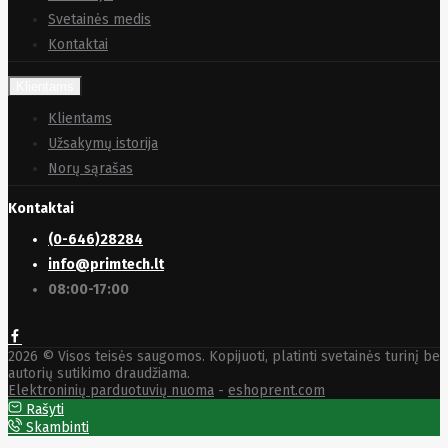
HyperX
I-
Svetainės medis
tec
Ibm
Ibox
Ic
Kontaktai
Intracom
Icy Box
Klientams
Iiyama
IMIN
Klientams
Imou
Užsakymų istorija
Infinix
Inim
Norų sąrašas
Inner
Range
Kontaktai
Inno3D
InnoVision
(0-646)28284
Insta360
info@primtech.lt
Insys
08:00-17:00
Integral
Memory
PLC
Intel
Intellinet
2026 © Visos teisės saugomos. Kopijuoti, platinti svetainės turinį be
Intenso
autorių sutikimo draudžiama.
Irwin
Elektroninių parduotuvių nuoma
-
eshoprent.com
Jabra
Rašyti
Jackery
Skambinti
Jbl
Jinko