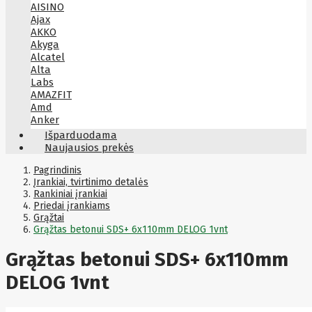
AISINO
Ajax
AKKO
Akyga
Alcatel
Alta
Labs
AMAZFIT
Amd
Anker
Antec
Išparduodama
Aoc
Naujausios prekės
Apacer
Apc
Pagrindinis
Apollo
Įrankiai, tvirtinimo detalės
Rankiniai įrankiai
Apple
Priedai įrankiams
Aqara
Grąžtai
Arctic
Grąžtas betonui SDS+ 6x110mm DELOG 1vnt
Armac
Art
Asm
Grąžtas betonui SDS+ 6x110mm
ASM
Asrock
DELOG 1vnt
Assmann
ASSMANN
Astroenergy