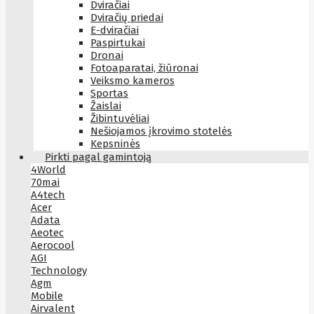
Dviračiai
Dviračių priedai
E-dviračiai
Paspirtukai
Dronai
Fotoaparatai, žiūronai
Veiksmo kameros
Sportas
Žaislai
Žibintuvėliai
Nešiojamos įkrovimo stotelės
Kepsninės
Pirkti pagal gamintoją
4World
70mai
A4tech
Acer
Adata
Aeotec
Aerocool
AGI
Technology
Agm
Mobile
Airvalent