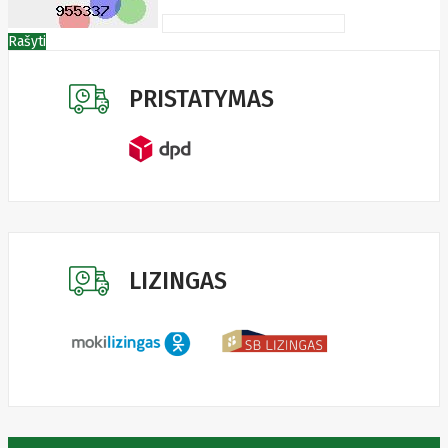
Edimax
Ednet
Rašyti
Eldes
Electronic
Arts
PRISTATYMAS
Element
Elgato
Emu
ENDORFY
Energenie
Energizer
Enermax
Epson
Ergotron
Esperanza
LIZINGAS
Esr
Eufy
EUREKA
Eurolight
Eve
Extralink
Farfisa
FEITIAN
Fellowes
Fermax