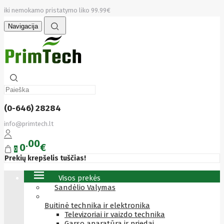
iki nemokamo pristatymo liko 99.99€
Navigacija
(0-646) 28284
info@primtech.lt
00
0
€
0
Prekių krepšelis tuščias!
Visos prekės
Sandėlio Valymas
Buitinė technika ir elektronika
Televizoriai ir vaizdo technika
Garso aparatūra ir priedai