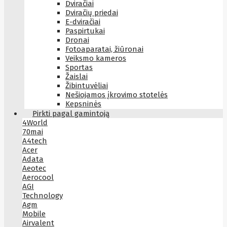
Dviračiai
Dviračių priedai
E-dviračiai
Paspirtukai
Dronai
Fotoaparatai, žiūronai
Veiksmo kameros
Sportas
Žaislai
Žibintuvėliai
Nešiojamos įkrovimo stotelės
Kepsninės
Pirkti pagal gamintoją
4World
70mai
A4tech
Acer
Adata
Aeotec
Aerocool
AGI
Technology
Agm
Mobile
Airvalent