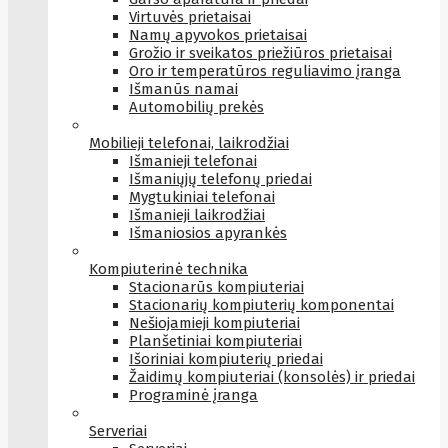
Virtuvės prietaisai
Namų apyvokos prietaisai
Grožio ir sveikatos priežiūros prietaisai
Oro ir temperatūros reguliavimo įranga
Išmanūs namai
Automobilių prekės
Mobilieji telefonai, laikrodžiai
Išmanieji telefonai
Išmaniųjų telefonų priedai
Mygtukiniai telefonai
Išmanieji laikrodžiai
Išmaniosios apyrankės
Kompiuterinė technika
Stacionarūs kompiuteriai
Stacionarių kompiuterių komponentai
Nešiojamieji kompiuteriai
Planšetiniai kompiuteriai
Išoriniai kompiuterių priedai
Žaidimų kompiuteriai (konsolės) ir priedai
Programinė įranga
Serveriai