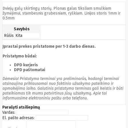
Cyberpower
Dviejų galų skirtingų storių. Plonas galas tiksliam smulkiam
D-link
žymėjimui, stambesnis grubesniam, ryškiam. Linijos storis 1mm ir
Daewoo
0.5mm
Dahua
DataCore
Savybės
Datacore
Defender
Rūšis
Kita
Dell
Delock
Įprastai prekes pristatome per 1-3 darbo dienas.
Delog
Dicota
Pristatymo būdai:
DIGITAL
DPD kurjeris
Digitus
DPD paštomatai
Dji
Dmr
Domo
Dėmesio! Pristatymo terminai yra preliminarūs, kadangi terminai
Double A
atsinaujina priklausomai nuo faktinio užsakymo pateikimo ir
Dreame
apmokėjimo laiko. Galutinis pristatymo terminas gali keistis ir būti
Dsc
pateikiamas tik mums patvirtinus Jūsų užsakymą. Apie tai
DURABOOK
informuosime elektroniniu paštu arba telefonu.
Dymo
Dynabook
Parašyti atsiliepimą
Eaglerise
Vardas:
Eaton
El. pašto adresas:
EcoFlow
Ecovacs