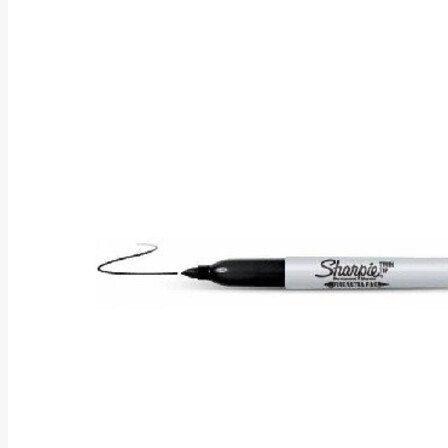
Asus
Aten
Aukey
Autel
Aver
Avizio
Power
AXAGON
Axis
Baseus
Be Quiet
Belt
Benq
Bentel
Biostar
Bisson
Biwin
Blackshark
Blackview
Blow
Bluewalker
Bmg
Bosch
Braun
Brother