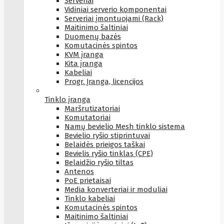
Serveriai
Vidiniai serverio komponentai
Serveriai įmontuojami (Rack)
Maitinimo šaltiniai
Duomenų bazės
Komutacinės spintos
KVM įranga
Kita įranga
Kabeliai
Progr. Įranga, licencijos
Tinklo įranga
Maršrutizatoriai
Komutatoriai
Namų bevielio Mesh tinklo sistema
Bevielio ryšio stiprintuvai
Belaidės prieigos taškai
Bevielis ryšio tinklas (CPE)
Belaidžio ryšio tiltas
Antenos
PoE prietaisai
Media konverteriai ir moduliai
Tinklo kabeliai
Komutacinės spintos
Maitinimo šaltiniai