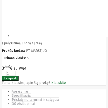
Bytezone
Ca
Canon
Cat
CATLINK
Cepro
CERAGON
Chieftec
Cisco
Clean Air
Į palyginimą
Į norų sąrašą
Optima
Prekės kodas:
PT-MARSTJUO
Club
club3d
Turimas kiekis:
5
CNB
Comdis
63
3
€
su PVM
CONNECT
Cooler
Master
Cooling.pl
Turite klausimų apie šią prekę?
Klauskite
Coppi
Corsair
Aprašymas
Crow
Specifikacija
Crucial
Pristatymo terminai ir sąlygos:
CYBER
(0) Atsiliepimai
CyberPower