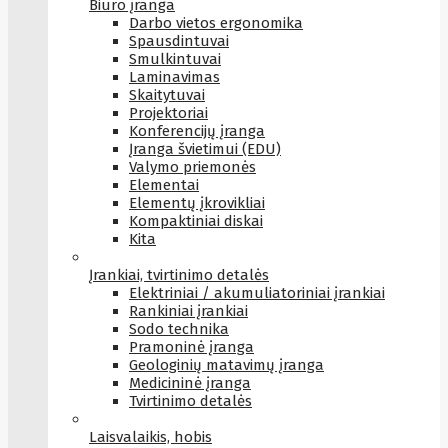
Biuro įranga
Darbo vietos ergonomika
Spausdintuvai
Smulkintuvai
Laminavimas
Skaitytuvai
Projektoriai
Konferencijų įranga
Įranga švietimui (EDU)
Valymo priemonės
Elementai
Elementų įkrovikliai
Kompaktiniai diskai
Kita
Įrankiai, tvirtinimo detalės
Elektriniai / akumuliatoriniai įrankiai
Rankiniai įrankiai
Sodo technika
Pramoninė įranga
Geologinių matavimų įranga
Medicininė įranga
Tvirtinimo detalės
Laisvalaikis, hobis