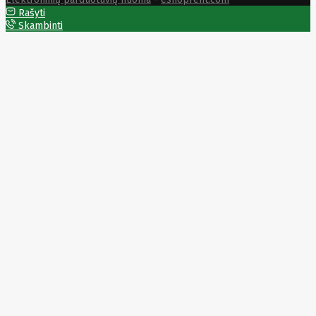
Solar
Rašyti
Jolywood
Skambinti
jp
Jung
Jvc
KARCHER
Keenetic
Kensington
KERLINK
KEYCHRON
Kieslect
King-
Sunny
Kingston
Kioxia
Kita
Knipex
Konica
Minolta
Kress
Kyocera
Lacie
Laifen
Lanberg
LANDI
Led line