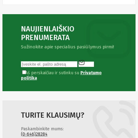
Fibaro
Finder
Fluke
Networks
Forteza
NAUJIENLAIŠKIO
Fortinet
Foxess
PRENUMERATA
FoxSec
Fractal
Sužinokite apie specialius pasiūlymus pirmi!
Frejus
Fujifilm
Fujitsu
G.skill
Gainward
Aš perskaičiau ir sutinku su
Privatumo
Garmin
politika
Gazer
Gembird
GenWay
Getac
Gigabyte
Global
TURITE KLAUSIMŲ?
Fire
Equipment
Gn
Paskambinkite mums:
Netcom
(0-646)28284