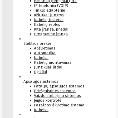
Išmanieji įrenginiai (IoT)
IP telefonija (VOIP)
Tinklo adapteriai
Kištukai, jungtys
Kabelių testeriai
Kabelių replės
Kita įranga, priedai
Programinė įranga
Elektros prekės
Apšvietimas
Automatika
Kabeliai
Kabelių montavimas
Jungikliai, lizdai
Ilgikliai
Apsaugos sistemos
Patalpų apsaugos sistemos
Priešgaisrinės sistemos
Vaizdo stebėjimo sistemos
Įeigos kontrolė
Pagalbos iškvietimo sistema
Kabeliai