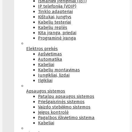
Išmanieji įrenginiai (IoT)
IP telefonija (VOIP)
Tinklo adapteriai
Kištukai, jungtys
Kabelių testeriai
Kabelių replės
Kita įranga, priedai
Programinė įranga
Elektros prekės
Apšvietimas
Automatika
Kabeliai
Kabelių montavimas
Jungikliai, lizdai
Ilgikliai
Apsaugos sistemos
Patalpų apsaugos sistemos
Priešgaisrinės sistemos
Vaizdo stebėjimo sistemos
Įeigos kontrolė
Pagalbos iškvietimo sistema
Kabeliai