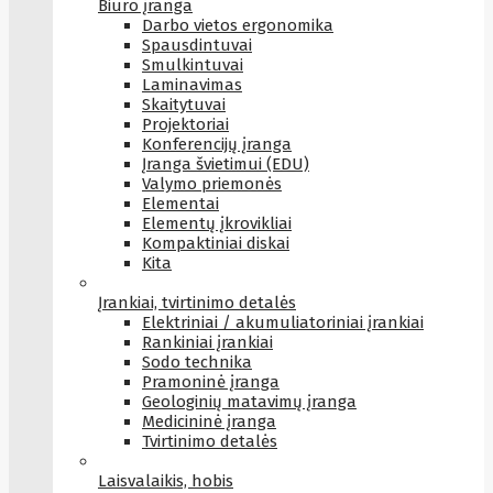
Biuro įranga
Darbo vietos ergonomika
Spausdintuvai
Smulkintuvai
Laminavimas
Skaitytuvai
Projektoriai
Konferencijų įranga
Įranga švietimui (EDU)
Valymo priemonės
Elementai
Elementų įkrovikliai
Kompaktiniai diskai
Kita
Įrankiai, tvirtinimo detalės
Elektriniai / akumuliatoriniai įrankiai
Rankiniai įrankiai
Sodo technika
Pramoninė įranga
Geologinių matavimų įranga
Medicininė įranga
Tvirtinimo detalės
Laisvalaikis, hobis