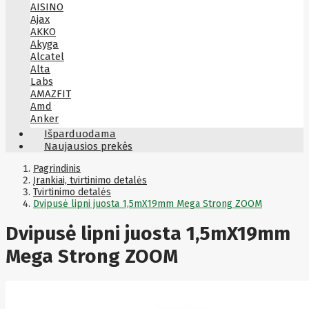
AISINO
Ajax
AKKO
Akyga
Alcatel
Alta
Labs
AMAZFIT
Amd
Anker
Antec
Išparduodama
Aoc
Naujausios prekės
Apacer
Apc
Pagrindinis
Apollo
Įrankiai, tvirtinimo detalės
Tvirtinimo detalės
Apple
Dvipusė lipni juosta 1,5mX19mm Mega Strong ZOOM
Aqara
Arctic
Dvipusė lipni juosta 1,5mX19mm
Armac
Art
Asm
Mega Strong ZOOM
ASM
Asrock
Assmann
ASSMANN
Astroenergy