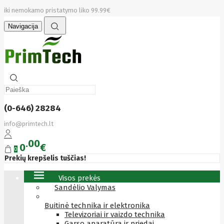
iki nemokamo pristatymo liko 99.99€
Navigacija
(0-646) 28284
info@primtech.lt
00
0
€
0
Prekių krepšelis tuščias!
Visos prekės
Sandėlio Valymas
Buitinė technika ir elektronika
Televizoriai ir vaizdo technika
Garso aparatūra ir priedai