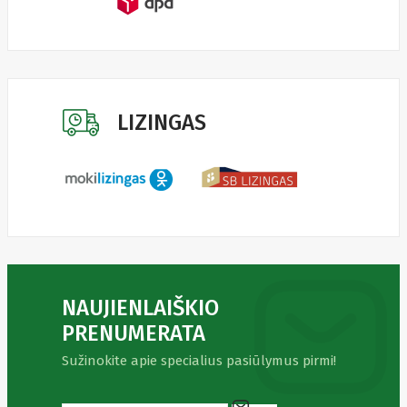
Fibaro
Finder
Fluke
Networks
Forteza
Fortinet
Foxess
FoxSec
LIZINGAS
Fractal
Frejus
Fujifilm
Fujitsu
G.skill
Gainward
Garmin
Gazer
Gembird
GenWay
Getac
NAUJIENLAIŠKIO
Gigabyte
Global
PRENUMERATA
Fire
Sužinokite apie specialius pasiūlymus pirmi!
Equipment
Gn
Netcom