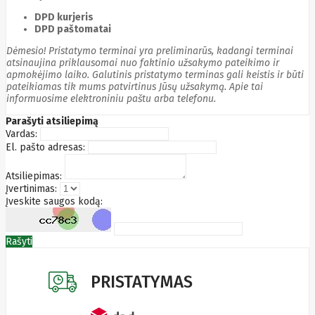
Edimax
DPD kurjeris
Ednet
DPD paštomatai
Eldes
Electronic
Dėmesio! Pristatymo terminai yra preliminarūs, kadangi terminai
Arts
atsinaujina priklausomai nuo faktinio užsakymo pateikimo ir
apmokėjimo laiko. Galutinis pristatymo terminas gali keistis ir būti
Element
pateikiamas tik mums patvirtinus Jūsų užsakymą. Apie tai
Elgato
informuosime elektroniniu paštu arba telefonu.
Emu
ENDORFY
Parašyti atsiliepimą
Energenie
Vardas:
Energizer
El. pašto adresas:
Enermax
Epson
Atsiliepimas:
Ergotron
Įvertinimas:
Esperanza
Įveskite saugos kodą:
Esr
Eufy
EUREKA
Eurolight
Eve
Rašyti
Extralink
Farfisa
FEITIAN
PRISTATYMAS
Fellowes
Fermax