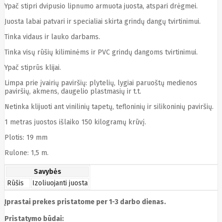
Ypač stipri dvipusio lipnumo armuota juosta, atspari drėgmei.
Cyberpower
D-link
Juosta labai patvari ir specialiai skirta grindų dangų tvirtinimui.
Daewoo
Dahua
Tinka vidaus ir lauko darbams.
DataCore
Datacore
Tinka visų rūšių kiliminėms ir PVC grindų dangoms tvirtinimui.
Defender
Ypač stiprūs klijai.
Dell
Delock
Limpa prie įvairių paviršių: plytelių, lygiai paruoštų medienos
Delog
paviršių, akmens, daugelio plastmasių ir t.t.
Dicota
DIGITAL
Netinka klijuoti ant vinilinių tapetų, tefloninių ir silikoninių paviršių.
Digitus
1 metras juostos išlaiko 150 kilogramų krūvį.
Dji
Dmr
Domo
Plotis: 19 mm
Double A
Dreame
Rulone: 1,5 m.
Dsc
DURABOOK
Savybės
Dymo
Rūšis
Izoliuojanti juosta
Dynabook
Eaglerise
Įprastai prekes pristatome per 1-3 darbo dienas.
Eaton
EcoFlow
Pristatymo būdai:
Ecovacs