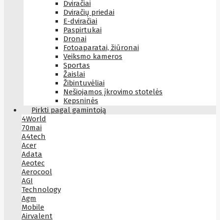
Dviračiai
Dviračių priedai
E-dviračiai
Paspirtukai
Dronai
Fotoaparatai, žiūronai
Veiksmo kameros
Sportas
Žaislai
Žibintuvėliai
Nešiojamos įkrovimo stotelės
Kepsninės
Pirkti pagal gamintoją
4World
70mai
A4tech
Acer
Adata
Aeotec
Aerocool
AGI
Technology
Agm
Mobile
Airvalent