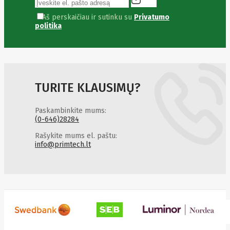
Golden
Tiger
Aš perskaičiau ir sutinku su
Privatumo
Goodram
politika
Google
Gorke
Green
Cell
Greencell
Hager
Hama
TURITE KLAUSIMŲ?
Harman
Haupa
Paskambinkite mums:
Hgst
(0-646)28284
Hisense
Hitachi
Rašykite mums el. paštu:
Hitachi-
info@primtech.lt
LG (HL)
Hogan
Honor
Choice
Horing
Lih
Hp
Hsm
Huami
Huawei