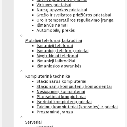
Virtuvės prietaisai
Namų apyvokos prietaisai
Grožio ir sveikatos priežiūros prietaisai
Oro ir temperatūros reguliavimo įranga
Išmanūs namai
Automobilių prekės
Mobilieji telefonai, laikrodžiai
Išmanieji telefonai
Išmaniųjų telefonų priedai
Mygtukiniai telefonai
Išmanieji laikrodžiai
Išmaniosios apyrankės
Kompiuterinė technika
Stacionarūs kompiuteriai
Stacionarių kompiuterių komponentai
Nešiojamieji kompiuteriai
Planšetiniai kompiuteriai
Išoriniai kompiuterių priedai
Žaidimų kompiuteriai (konsolės) ir priedai
Programinė įranga
Serveriai