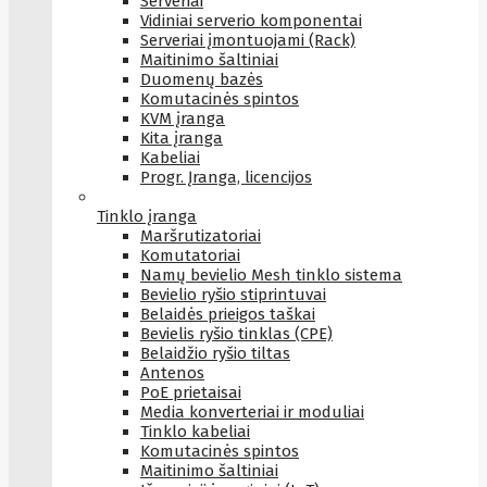
Serveriai
Vidiniai serverio komponentai
Serveriai įmontuojami (Rack)
Maitinimo šaltiniai
Duomenų bazės
Komutacinės spintos
KVM įranga
Kita įranga
Kabeliai
Progr. Įranga, licencijos
Tinklo įranga
Maršrutizatoriai
Komutatoriai
Namų bevielio Mesh tinklo sistema
Bevielio ryšio stiprintuvai
Belaidės prieigos taškai
Bevielis ryšio tinklas (CPE)
Belaidžio ryšio tiltas
Antenos
PoE prietaisai
Media konverteriai ir moduliai
Tinklo kabeliai
Komutacinės spintos
Maitinimo šaltiniai