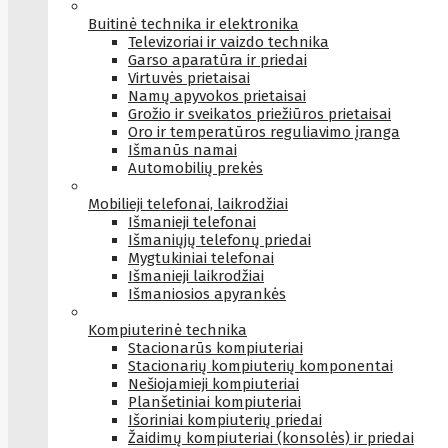
Buitinė technika ir elektronika
Televizoriai ir vaizdo technika
Garso aparatūra ir priedai
Virtuvės prietaisai
Namų apyvokos prietaisai
Grožio ir sveikatos priežiūros prietaisai
Oro ir temperatūros reguliavimo įranga
Išmanūs namai
Automobilių prekės
Mobilieji telefonai, laikrodžiai
Išmanieji telefonai
Išmaniųjų telefonų priedai
Mygtukiniai telefonai
Išmanieji laikrodžiai
Išmaniosios apyrankės
Kompiuterinė technika
Stacionarūs kompiuteriai
Stacionarių kompiuterių komponentai
Nešiojamieji kompiuteriai
Planšetiniai kompiuteriai
Išoriniai kompiuterių priedai
Žaidimų kompiuteriai (konsolės) ir priedai