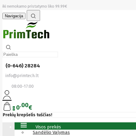
iki nemokamo pristatymo liko 99.99€
Navigacija
(0-646) 28284
info@primtech.lt
08:00-17:00
00
0
€
0
Prekių krepšelis tuščias!
Visos prekės
Sandėlio Valymas