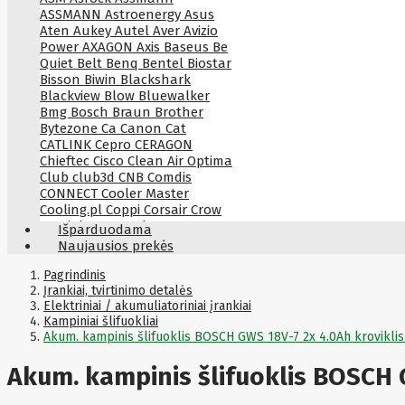
ASSMANN
Astroenergy
Asus
Aten
Aukey
Autel
Aver
Avizio
Power
AXAGON
Axis
Baseus
Be
Quiet
Belt
Benq
Bentel
Biostar
Bisson
Biwin
Blackshark
Blackview
Blow
Bluewalker
Bmg
Bosch
Braun
Brother
Bytezone
Ca
Canon
Cat
CATLINK
Cepro
CERAGON
Chieftec
Cisco
Clean Air Optima
Club
club3d
CNB
Comdis
CONNECT
Cooler Master
Cooling.pl
Coppi
Corsair
Crow
Crucial
CYBER
CyberPower
Išparduodama
Cyberpower
D-link
Daewoo
Naujausios prekės
Dahua
DataCore
Datacore
Defender
Dell
Delock
Delog
Pagrindinis
Dicota
Įrankiai, tvirtinimo detalės
DIGITAL
Digitus
Dji
Dmr
Elektriniai / akumuliatoriniai įrankiai
Domo
Double A
Dreame
Dsc
Kampiniai šlifuokliai
DURABOOK
Dymo
Dynabook
Akum. kampinis šlifuoklis BOSCH GWS 18V-7 2x 4.0Ah krovikli
Eaglerise
Eaton
EcoFlow
Ecovacs
Edimax
Ednet
Eldes
Akum. kampinis šlifuoklis BOSCH 
Electronic Arts
Element
Elgato
Emu
ENDORFY
Energenie