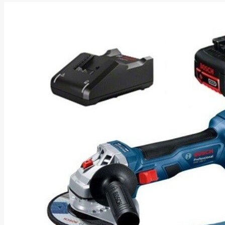
Energizer
Enermax
Epson
Ergotron
Esperanza
Esr
Eufy
EUREKA
Eurolight
Eve
Extralink
Farfisa
FEITIAN
Fellowes
Fermax
Fibaro
Finder
Fluke Networks
Forteza
Fortinet
Foxess
FoxSec
Fractal
Frejus
Fujifilm
Fujitsu
G.skill
Gainward
Garmin
Gazer
Gembird
GenWay
Getac
Gigabyte
Global Fire
Equipment
Gn Netcom
Golden
Tiger
Goodram
Google
Gorke
Green Cell
Greencell
Hager
Hama
Harman
Haupa
Hgst
Hisense
Hitachi
Hitachi-LG
(HL)
Hogan
Honor Choice
Horing Lih
Hp
Hsm
Huami
Huawei
HyperX
I-tec
Ibm
Ibox
Ic Intracom
Icy Box
Iiyama
IMIN
Imou
Infinix
Inim
Inner
Range
Inno3D
InnoVision
Insta360
Insys
Integral
Memory PLC
Intel
Intellinet
Intenso
Irwin
Jabra
Jackery
Jbl