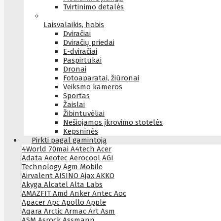
Tvirtinimo detalės
Laisvalaikis, hobis
Dviračiai
Dviračių priedai
E-dviračiai
Paspirtukai
Dronai
Fotoaparatai, žiūronai
Veiksmo kameros
Sportas
Žaislai
Žibintuvėliai
Nešiojamos įkrovimo stotelės
Kepsninės
Pirkti pagal gamintoją
4World
70mai
A4tech
Acer
Adata
Aeotec
Aerocool
AGI
Technology
Agm Mobile
Airvalent
AISINO
Ajax
AKKO
Akyga
Alcatel
Alta Labs
AMAZFIT
Amd
Anker
Antec
Aoc
Apacer
Apc
Apollo
Apple
Aqara
Arctic
Armac
Art
Asm
ASM
Asrock
Assmann