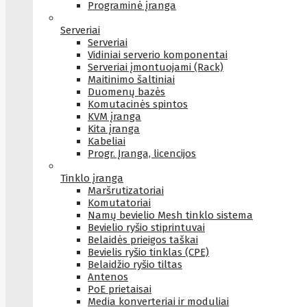
Programinė įranga
Serveriai
Serveriai
Vidiniai serverio komponentai
Serveriai įmontuojami (Rack)
Maitinimo šaltiniai
Duomenų bazės
Komutacinės spintos
KVM įranga
Kita įranga
Kabeliai
Progr. Įranga, licencijos
Tinklo įranga
Maršrutizatoriai
Komutatoriai
Namų bevielio Mesh tinklo sistema
Bevielio ryšio stiprintuvai
Belaidės prieigos taškai
Bevielis ryšio tinklas (CPE)
Belaidžio ryšio tiltas
Antenos
PoE prietaisai
Media konverteriai ir moduliai