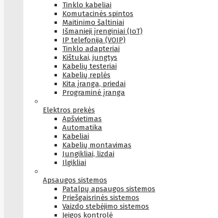
Tinklo kabeliai
Komutacinės spintos
Maitinimo šaltiniai
Išmanieji įrenginiai (IoT)
IP telefonija (VOIP)
Tinklo adapteriai
Kištukai, jungtys
Kabelių testeriai
Kabelių replės
Kita įranga, priedai
Programinė įranga
Elektros prekės
Apšvietimas
Automatika
Kabeliai
Kabelių montavimas
Jungikliai, lizdai
Ilgikliai
Apsaugos sistemos
Patalpų apsaugos sistemos
Priešgaisrinės sistemos
Vaizdo stebėjimo sistemos
Įeigos kontrolė