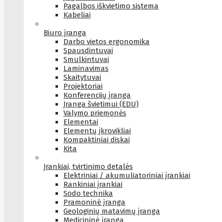
Pagalbos iškvietimo sistema
Kabeliai
Biuro įranga
Darbo vietos ergonomika
Spausdintuvai
Smulkintuvai
Laminavimas
Skaitytuvai
Projektoriai
Konferencijų įranga
Įranga švietimui (EDU)
Valymo priemonės
Elementai
Elementų įkrovikliai
Kompaktiniai diskai
Kita
Įrankiai, tvirtinimo detalės
Elektriniai / akumuliatoriniai įrankiai
Rankiniai įrankiai
Sodo technika
Pramoninė įranga
Geologinių matavimų įranga
Medicininė įranga