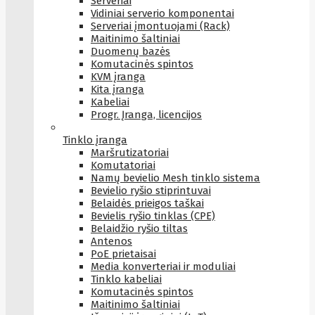
Serveriai
Vidiniai serverio komponentai
Serveriai įmontuojami (Rack)
Maitinimo šaltiniai
Duomenų bazės
Komutacinės spintos
KVM įranga
Kita įranga
Kabeliai
Progr. Įranga, licencijos
Tinklo įranga
Maršrutizatoriai
Komutatoriai
Namų bevielio Mesh tinklo sistema
Bevielio ryšio stiprintuvai
Belaidės prieigos taškai
Bevielis ryšio tinklas (CPE)
Belaidžio ryšio tiltas
Antenos
PoE prietaisai
Media konverteriai ir moduliai
Tinklo kabeliai
Komutacinės spintos
Maitinimo šaltiniai