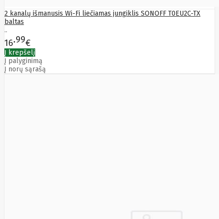
LITE
Leduro
2 kanalų išmanusis Wi-Fi liečiamas jungiklis SONOFF T0EU2C-TX
baltas
Ledvance
..
Legrand
99
Leitz
16
€
Acco
Į krepšelį
Brands
Į palyginimą
Lenovo
Į norų sąrašą
Lexar
Lexmark
Lg
LIAN
LI
LifeSmart
Lindy
Linkbasic
Liregus
Listan
Livolo
Locinox
LogiLink
Logilink
Logitech
Loop
Mobile
Lydsto