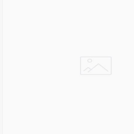
&
Security
VENTION
Verbatim
Vertiv
ViDiS S.A.
ViewSonic
Vilma
VISIONAL
Vssl
Wacom
Wago
Western
Digital
Whisper
Whitenergy
Wi-TEK
Wilk
ELECTRONICS
Xerox
Xfx
Xiaomi
Xilence
XPPEN
Xreal
Xyzprinting