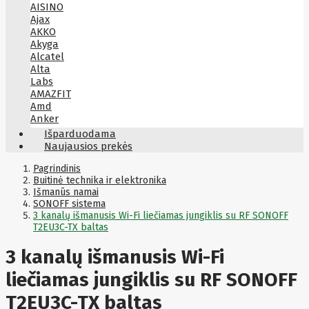
AISINO
Ajax
AKKO
Akyga
Alcatel
Alta
Labs
AMAZFIT
Amd
Anker
Antec
Išparduodama
Aoc
Naujausios prekės
Apacer
Apc
Pagrindinis
Apollo
Buitinė technika ir elektronika
Išmanūs namai
Apple
SONOFF sistema
Aqara
3 kanalų išmanusis Wi-Fi liečiamas jungiklis su RF SONOFF
Arctic
T2EU3C-TX baltas
Armac
Art
Asm
3 kanalų išmanusis Wi-Fi
ASM
Asrock
liečiamas jungiklis su RF SONOFF
Assmann
ASSMANN
T2EU3C-TX baltas
Astroenergy