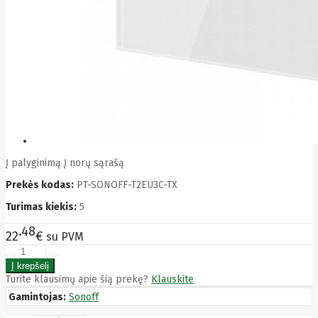
Bytezone
Ca
Canon
Cat
CATLINK
Cepro
CERAGON
Chieftec
Cisco
Clean Air
Optima
Club
club3d
Į palyginimą
Į norų sąrašą
CNB
Prekės kodas:
PT-SONOFF-T2EU3C-TX
Comdis
CONNECT
Turimas kiekis:
5
Cooler
Master
48
22
€
su PVM
Cooling.pl
Coppi
Corsair
Crow
Turite klausimų apie šią prekę?
Klauskite
Crucial
Gamintojas:
Sonoff
CYBER
CyberPower