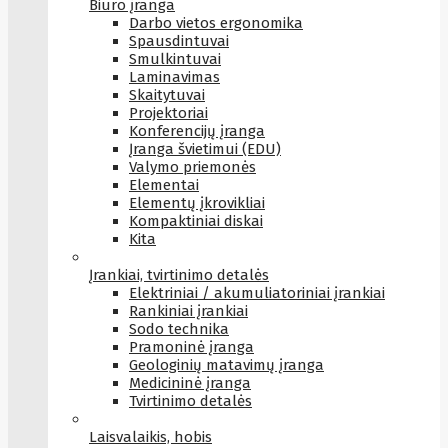
Biuro įranga
Darbo vietos ergonomika
Spausdintuvai
Smulkintuvai
Laminavimas
Skaitytuvai
Projektoriai
Konferencijų įranga
Įranga švietimui (EDU)
Valymo priemonės
Elementai
Elementų įkrovikliai
Kompaktiniai diskai
Kita
Įrankiai, tvirtinimo detalės
Elektriniai / akumuliatoriniai įrankiai
Rankiniai įrankiai
Sodo technika
Pramoninė įranga
Geologinių matavimų įranga
Medicininė įranga
Tvirtinimo detalės
Laisvalaikis, hobis