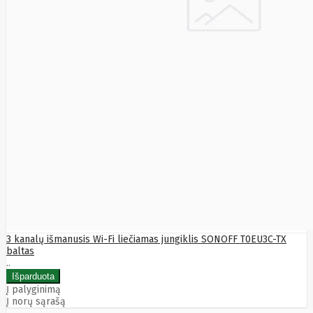
Manhattan
Marathon
Mean
Well
Media-
Tech
Mediarange
Mercusys
Meross
Mersive
Micron
Microsoft
MikroTik
Mikrotik
Mmd
MONTECH
Motorola
MOVA
Msi
Multibrackets
3 kanalų išmanusis Wi-Fi liečiamas jungiklis SONOFF T0EU3C-TX
myfirst
baltas
N-Gear
..
Natec
Navee
Į palyginimą
NAVIMOW
Į norų sąrašą
BY