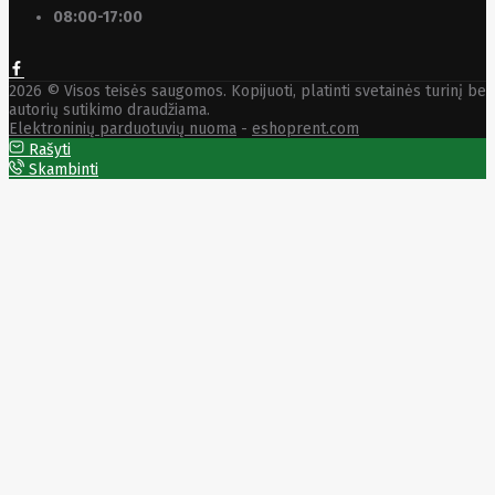
08:00-17:00
2026 © Visos teisės saugomos. Kopijuoti, platinti svetainės turinį be
autorių sutikimo draudžiama.
Elektroninių parduotuvių nuoma
-
eshoprent.com
Rašyti
Skambinti