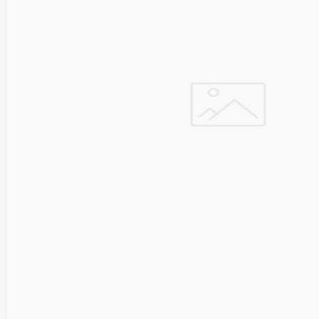
Solar
Jolywood
jp
Jung
Jvc
KARCHER
Keenetic
Kensington
KERLINK
KEYCHRON
Kieslect
King-
Sunny
Kingston
Kioxia
Kita
Knipex
Konica
Minolta
Kress
Kyocera
Lacie
Laifen
Lanberg
LANDI
Led line