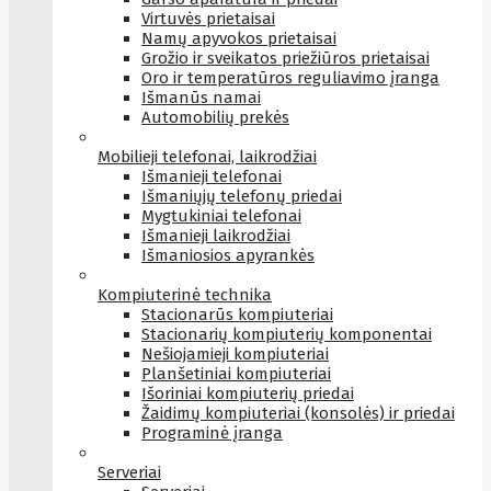
Virtuvės prietaisai
Namų apyvokos prietaisai
Grožio ir sveikatos priežiūros prietaisai
Oro ir temperatūros reguliavimo įranga
Išmanūs namai
Automobilių prekės
Mobilieji telefonai, laikrodžiai
Išmanieji telefonai
Išmaniųjų telefonų priedai
Mygtukiniai telefonai
Išmanieji laikrodžiai
Išmaniosios apyrankės
Kompiuterinė technika
Stacionarūs kompiuteriai
Stacionarių kompiuterių komponentai
Nešiojamieji kompiuteriai
Planšetiniai kompiuteriai
Išoriniai kompiuterių priedai
Žaidimų kompiuteriai (konsolės) ir priedai
Programinė įranga
Serveriai