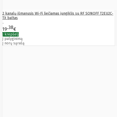
Rivacase
Roborock
Rocksbike
2 kanalų išmanusis Wi-Fi liečiamas jungiklis su RF SONOFF T2EU2C-
Roger
TX baltas
Roidmi
..
Rowenta
38
Rsa
19
€
RUGONE
Į krepšelį
Ruijie
Į palyginimą
Samsung
Į norų sąrašą
Sandberg
SanDisk
Sandisk
Sapphire
Satel
Schneider
Electric
Seagate
SEASONIC
Secolink
Secomp
Sentek
Siemens
Silicon
Power