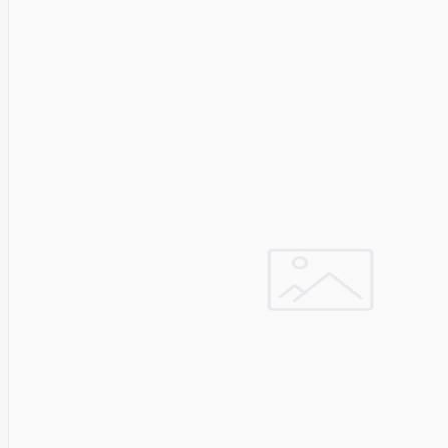
Golden
Tiger
Goodram
Google
Gorke
Green
Cell
Greencell
Hager
Hama
Harman
Haupa
Hgst
Hisense
Hitachi
Hitachi-
LG (HL)
Hogan
Honor
Choice
Horing
Lih
Hp
Hsm
Huami
Huawei