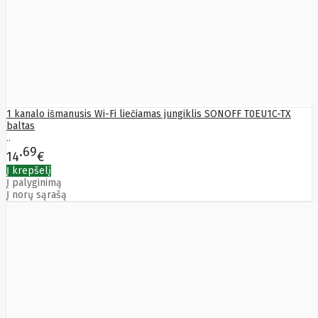
HyperX
I-
tec
Ibm
Ibox
Ic
Intracom
Icy Box
Iiyama
IMIN
Imou
Infinix
1 kanalo išmanusis Wi-Fi liečiamas jungiklis SONOFF T0EU1C-TX
Inim
baltas
Inner
..
Range
69
14
€
Inno3D
InnoVision
Į krepšelį
Insta360
Į palyginimą
Į norų sąrašą
Insys
Integral
Memory
PLC
Intel
Intellinet
Intenso
Irwin
Jabra
Jackery
Jbl
Jinko