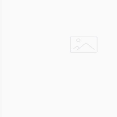
Pyronix
Qnap
Qoltec
R-
GO
TOOLS
RaidSonic
Razer
realwear
REALWEAR
Service
Recom
RED BY
ADAPT
GLOBAL
Redmond
Reflecta
Remington
Renewd
RENEWED
Reolink
Resto
Revlon
Rexel
Risen