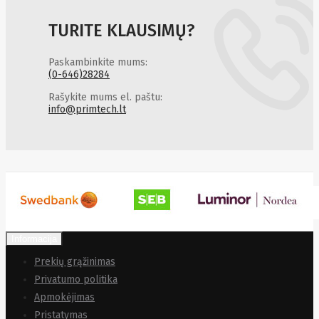
TURITE KLAUSIMŲ?
Paskambinkite mums:
(0-646)28284
Rašykite mums el. paštu:
info@primtech.lt
Informacija
Prekių grąžinimas
Privatumo politika
Apmokėjimas
Pristatymas