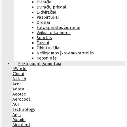
Dviračiai
Dviračių priedai
E-dviračiai
Paspirtukai
Dronai
Fotoaparatai, žiūronai
Veiksmo kameros
Sportas
Žaislai
Žibintuvėliai
Nešiojamos įkrovimo stotelės
Kepsninės
Pirkti pagal gamintoją
4World
70mai
A4tech
Acer
Adata
Aeotec
Aerocool
AGI
Technology
Agm
Mobile
Airvalent