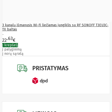
Yealink
Zalman
Zebra
Zeca
Zotac
3 kanalų išmanusis Wi-Fi liečiamas jungiklis su RF SONOFF T3EU3C-
ZTE
TX baltas
..
63
22
€
Į krepšelį
Į palyginimą
Į norų sąrašą
PRISTATYMAS