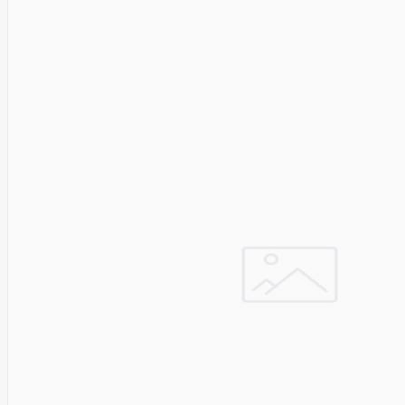
SEGWAY
Nederman
Neomounts
Netac
Netgear
NETGEAR M4300-
52G
Netrack
Newstar
Nillkin
Ninebot
Nintendo
Nitecore
Noark
Nokia
Nothingphone
NUBIA
Numens
Nvidia
Nzxt
Obo
Bettermann
Oki
OLLO
Oneplus
ONKRON
Onyx