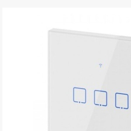
Asus
Aten
Aukey
Autel
Aver
Avizio
Power
AXAGON
Axis
Baseus
Be Quiet
Belt
Benq
Bentel
Biostar
Bisson
Biwin
Blackshark
Blackview
Blow
Bluewalker
Bmg
Bosch
Braun
Brother