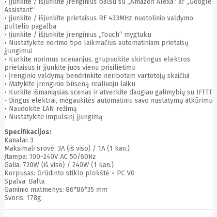
• Įjunkite / išjunkite įrenginius balsu su „Amazon Alexa“ ar „Google
Edimax
Assistant“
Ednet
• Įjunkite / išjunkite prietaisus RF 433MHz nuotolinio valdymo
Eldes
pultelio pagalba
Electronic
• Įjunkite / išjunkite įrenginius „Touch“ mygtuku
• Nustatykite norimo tipo laikmačius automatiniam prietaisų
Arts
įjungimui
Element
• Kurkite norimus scenarijus, grupuokite skirtingus elektros
Elgato
prietaisus ir įjunkite juos vienu prisilietimu
Emu
• Įrenginio valdymą bendrinkite neribotam vartotojų skaičiui
ENDORFY
• Matykite įrenginio būseną realiuoju laiku
Energenie
• Kurkite išmaniąsias scenas ir atverkite daugiau galimybių su IFTTT
Energizer
• Dingus elektrai, mėgaukitės automatiniu savo nustatymų atkūrimu
Enermax
• Naudokite LAN režimą
Epson
• Nustatykite impulsinį įjungimą
Ergotron
Esperanza
Specifikacijos:
Esr
Eufy
Kanalai: 3
EUREKA
Maksimali srovė: 3A (iš viso) / 1A (1 kan.)
Eurolight
Įtampa: 100~240V AC 50/60Hz
Galia: 720W (iš viso) / 240W (1 kan.)
Eve
Korpusas: Grūdinto stiklo plokštė + PC V0
Extralink
Spalva: Balta
Farfisa
Gaminio matmenys: 86*86*35 mm
FEITIAN
Svoris: 178g
Fellowes
Fermax