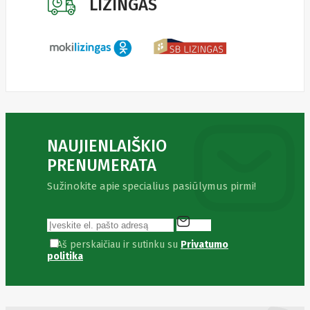
LIZINGAS
NAUJIENLAIŠKIO
PRENUMERATA
Sužinokite apie specialius pasiūlymus pirmi!
Aš perskaičiau ir sutinku su
Privatumo
politika