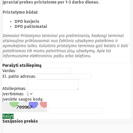
Fibaro
Įprastai prekes pristatome per 1-3 darbo dienas.
Finder
Fluke
Pristatymo būdai:
Networks
DPD kurjeris
Forteza
DPD paštomatai
Fortinet
Foxess
Dėmesio! Pristatymo terminai yra preliminarūs, kadangi terminai
FoxSec
atsinaujina priklausomai nuo faktinio užsakymo pateikimo ir
Fractal
apmokėjimo laiko. Galutinis pristatymo terminas gali keistis ir būti
Frejus
pateikiamas tik mums patvirtinus Jūsų užsakymą. Apie tai
Fujifilm
informuosime elektroniniu paštu arba telefonu.
Fujitsu
G.skill
Parašyti atsiliepimą
Gainward
Vardas:
Garmin
El. pašto adresas:
Gazer
Gembird
Atsiliepimas:
GenWay
Įvertinimas:
Getac
Įveskite saugos kodą:
Gigabyte
Global
Fire
Rašyti
Equipment
Susijusios prekės
Gn
Netcom