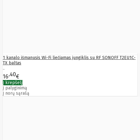
Boox
Oppo
Orbex
Orvaldi
Other
Overmax
Palit
Panasonic
Pantum
panzerglass
1 kanalo išmanusis Wi-Fi liečiamas jungiklis su RF SONOFF T2EU1C-
Paradox
TX baltas
Patriot
..
PETCUBE
40
16
€
Philips
Į krepšelį
Plantronics
Į palyginimą
Pny
Į norų sąrašą
PocketBook
Poco
Poly
Polycom
PowerColor
PowerWalker
Powerwalker
Priotherm
PULSAR