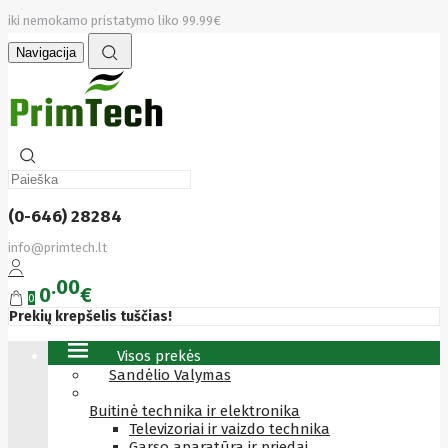
iki nemokamo pristatymo liko 99.99€
Navigacija
(0-646) 28284
info@primtech.lt
00
0
€
0
Prekių krepšelis tuščias!
Visos prekės
Sandėlio Valymas
Buitinė technika ir elektronika
Televizoriai ir vaizdo technika
Garso aparatūra ir priedai