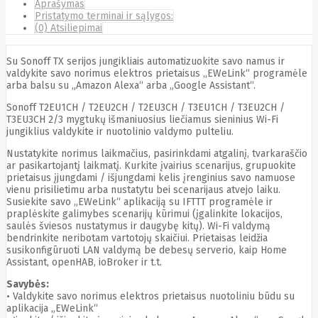
Aprašymas
Cyberpower
Pristatymo terminai ir sąlygos:
D-link
(0) Atsiliepimai
Daewoo
Dahua
Su Sonoff TX serijos jungikliais automatizuokite savo namus ir
DataCore
valdykite savo norimus elektros prietaisus „EWeLink“ programėle
Datacore
arba balsu su „Amazon Alexa“ arba „Google Assistant“.
Defender
Dell
Sonoff T2EU1CH / T2EU2CH / T2EU3CH / T3EU1CH / T3EU2CH /
Delock
T3EU3CH 2/3 mygtukų išmaniuosius liečiamus sieninius Wi-Fi
Delog
jungiklius valdykite ir nuotolinio valdymo pulteliu.
Dicota
DIGITAL
Nustatykite norimus laikmačius, pasirinkdami atgalinį, tvarkaraščio
Digitus
ar pasikartojantį laikmatį. Kurkite įvairius scenarijus, grupuokite
Dji
Dmr
prietaisus įjungdami / išjungdami kelis įrenginius savo namuose
Domo
vienu prisilietimu arba nustatytu bei scenarijaus atvejo laiku.
Susiekite savo „EWeLink“ aplikaciją su IFTTT programėle ir
Double A
praplėskite galimybes scenarijų kūrimui (įgalinkite lokacijos,
Dreame
saulės šviesos nustatymus ir daugybę kitų). Wi-Fi valdymą
Dsc
bendrinkite neribotam vartotojų skaičiui. Prietaisas leidžia
DURABOOK
susikonfigūruoti LAN valdymą be debesų serverio, kaip Home
Dymo
Assistant, openHAB, ioBroker ir t.t.
Dynabook
Eaglerise
Savybės:
Eaton
• Valdykite savo norimus elektros prietaisus nuotoliniu būdu su
EcoFlow
aplikacija „EWeLink“
Ecovacs