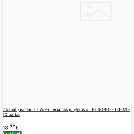
Sizzapp
Sk Hynix
Smart360
SMARTMI
Solidigm
Solo
Sonoff
Sony
Soundcore
SPARKLE
SSB
Starfix
Amex
Start.Lan
static
Static
Control
SteelSeries
Steelseries
STORVIX
STYLIES
2 kanalų išmanusis Wi-Fi liečiamas jungiklis su RF SONOFF T3EU2C-
Supermicro
TX baltas
Switchbot
..
Synology
98
18
€
SYNOLOGY
Į krepšelį