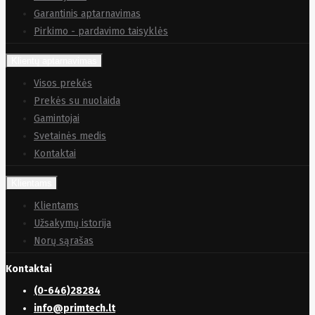
Garantinis aptarnavimas
Pirkimo - pardavimo taisyklės
Klientų aptarnavimas
Visos prekės
Prekės su nuolaida
Gamintojai
Svetainės medis
Kontaktai
Klientams
Klientams
Užsakymų istorija
Norų sąrašas
Kontaktai
(0-646)28284
info@primtech.lt