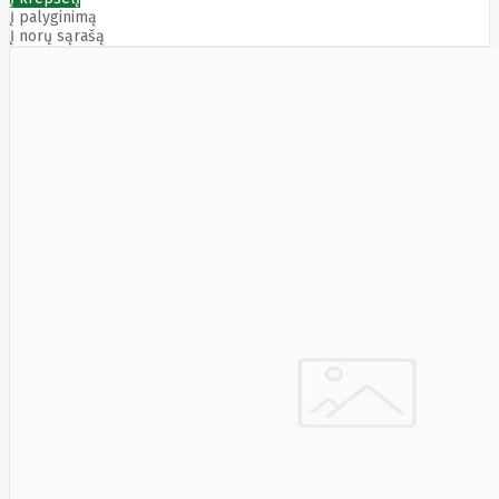
HAT3300-
Į palyginimą
4T
Į norų sąrašą
SYNOLOGY
HAT3300-
6T
SYNOLOGY
HAT3310-
16T
SYNOLOGY
HAT3310-
8T
SYNOLOGY
HAT5300
System
Sensor
Targus
Tcl
Team
Group
Techly
Tecnoware
Tefal
Telefunken
Telepower
Telpo
Teltonika