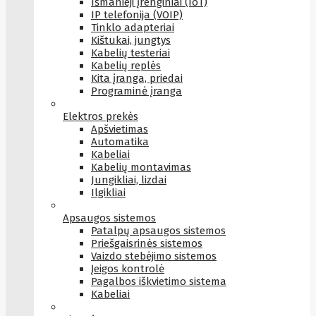
Išmanieji įrenginiai (IoT)
IP telefonija (VOIP)
Tinklo adapteriai
Kištukai, jungtys
Kabelių testeriai
Kabelių replės
Kita įranga, priedai
Programinė įranga
Elektros prekės
Apšvietimas
Automatika
Kabeliai
Kabelių montavimas
Jungikliai, lizdai
Ilgikliai
Apsaugos sistemos
Patalpų apsaugos sistemos
Priešgaisrinės sistemos
Vaizdo stebėjimo sistemos
Įeigos kontrolė
Pagalbos iškvietimo sistema
Kabeliai