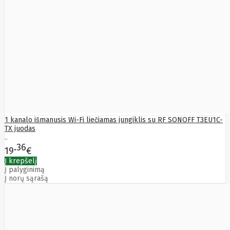
TENDA
Tesvor
Texecom
Thomson
Thrustmaster
TomTom
Topkodas
Toshiba
Tp-Link
Tracer
Transcend
Trendnet
Trikdis
1 kanalo išmanusis Wi-Fi liečiamas jungiklis su RF SONOFF T3EU1C-
TruAudio
TX juodas
Trust
Tzs
..
First
36
19
€
Austria
Ubiquiti
Į krepšelį
Į palyginimą
Ufesa
Į norų sąrašą
ULEFONE
Uni-T
UniPOS
Unitek
UROVO
Utc Fire