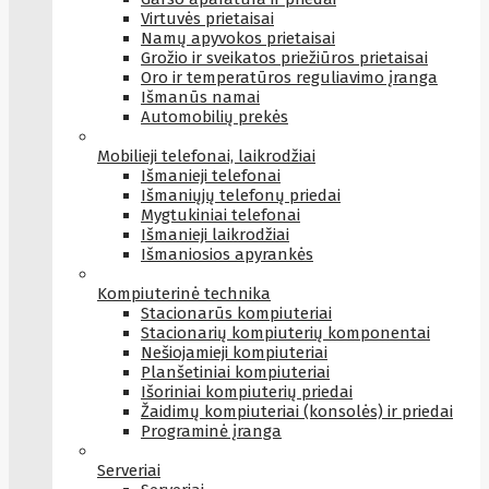
Virtuvės prietaisai
Namų apyvokos prietaisai
Grožio ir sveikatos priežiūros prietaisai
Oro ir temperatūros reguliavimo įranga
Išmanūs namai
Automobilių prekės
Mobilieji telefonai, laikrodžiai
Išmanieji telefonai
Išmaniųjų telefonų priedai
Mygtukiniai telefonai
Išmanieji laikrodžiai
Išmaniosios apyrankės
Kompiuterinė technika
Stacionarūs kompiuteriai
Stacionarių kompiuterių komponentai
Nešiojamieji kompiuteriai
Planšetiniai kompiuteriai
Išoriniai kompiuterių priedai
Žaidimų kompiuteriai (konsolės) ir priedai
Programinė įranga
Serveriai