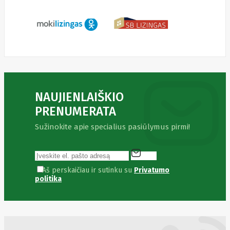
Fibaro
Finder
Fluke
Networks
Forteza
Fortinet
Foxess
FoxSec
Fractal
Frejus
Fujifilm
NAUJIENLAIŠKIO
Fujitsu
PRENUMERATA
G.skill
Gainward
Sužinokite apie specialius pasiūlymus pirmi!
Garmin
Gazer
Gembird
GenWay
Getac
Aš perskaičiau ir sutinku su
Privatumo
Gigabyte
politika
Global
Fire
Equipment
Gn
Netcom