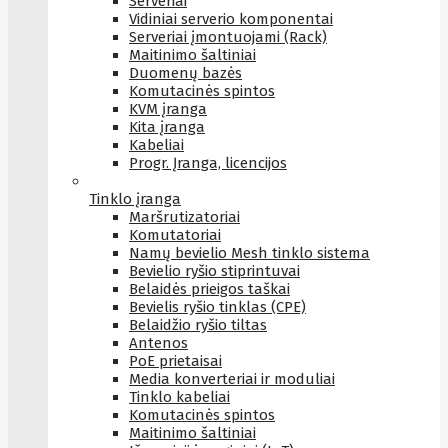
Serveriai
Vidiniai serverio komponentai
Serveriai įmontuojami (Rack)
Maitinimo šaltiniai
Duomenų bazės
Komutacinės spintos
KVM įranga
Kita įranga
Kabeliai
Progr. Įranga, licencijos
Tinklo įranga
Maršrutizatoriai
Komutatoriai
Namų bevielio Mesh tinklo sistema
Bevielio ryšio stiprintuvai
Belaidės prieigos taškai
Bevielis ryšio tinklas (CPE)
Belaidžio ryšio tiltas
Antenos
PoE prietaisai
Media konverteriai ir moduliai
Tinklo kabeliai
Komutacinės spintos
Maitinimo šaltiniai