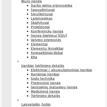
Biuro įranga
Darbo vietos ergonomika
Spausdintuvai
Smulkintuvai
Laminavimas
Skaitytuvai
Projektoriai
Konferencijų įranga
Įranga švietimui (EDU)
Valymo priemonės
Elementai
Elementų įkrovikliai
Kompaktiniai diskai
Kita
Įrankiai, tvirtinimo detalės
Elektriniai / akumuliatoriniai įrankiai
Rankiniai įrankiai
Sodo technika
Pramoninė įranga
Geologinių matavimų įranga
Medicininė įranga
Tvirtinimo detalės
Laisvalaikis, hobis