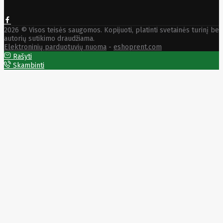
Solar
Jolywood
jp
Jung
2026 © Visos teisės saugomos. Kopijuoti, platinti svetainės turinį be
Jvc
autorių sutikimo draudžiama.
KARCHER
Elektroninių parduotuvių nuoma
-
eshoprent.com
Keenetic
Rašyti
Kensington
Skambinti
KERLINK
KEYCHRON
Kieslect
King-
Sunny
Kingston
Kioxia
Kita
Knipex
Konica
Minolta
Kress
Kyocera
Lacie
Laifen
Lanberg
LANDI
Led line