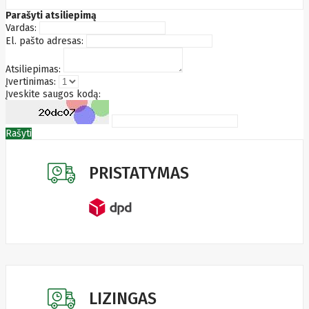
Edimax
Parašyti atsiliepimą
Ednet
Vardas:
Eldes
El. pašto adresas:
Electronic
Arts
Atsiliepimas:
Element
Įvertinimas:
Elgato
Įveskite saugos kodą:
Emu
ENDORFY
Energenie
Rašyti
Energizer
Enermax
Epson
PRISTATYMAS
Ergotron
Esperanza
Esr
Eufy
EUREKA
Eurolight
Eve
Extralink
Farfisa
FEITIAN
Fellowes
LIZINGAS
Fermax