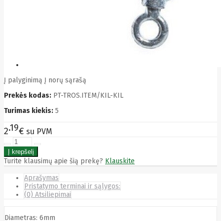
Bytezone
Ca
Canon
Cat
CATLINK
Cepro
CERAGON
Chieftec
Cisco
Į palyginimą
Į norų sąrašą
Clean Air
Optima
Prekės kodas:
PT-TROS.ITEM/KIL-KIL
Club
Turimas kiekis:
5
club3d
CNB
19
2
€
Comdis
su PVM
CONNECT
Cooler
Master
Turite klausimų apie šią prekę?
Klauskite
Cooling.pl
Coppi
Aprašymas
Corsair
Pristatymo terminai ir sąlygos:
Crow
(0) Atsiliepimai
Crucial
CYBER
Diametras: 6mm
CyberPower