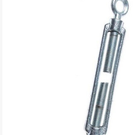
Asus
Aten
Aukey
Autel
Aver
Avizio
Power
AXAGON
Axis
Baseus
Be Quiet
Belt
Benq
Bentel
Biostar
Bisson
Biwin
Blackshark
Blackview
Blow
Bluewalker
Bmg
Bosch
Braun
Brother