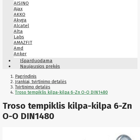
AISINO
Ajax
AKKO
Akyga
Alcatel
Alta
Labs
AMAZFIT
Amd
Anker
Antec
Išparduodama
Aoc
Naujausios prekės
Apacer
Apc
Pagrindinis
Apollo
Įrankiai, tvirtinimo detalės
Tvirtinimo detalės
Apple
Troso tempiklis kilpa-kilpa 6-Zn O-O DIN1480
Aqara
Arctic
Troso tempiklis kilpa-kilpa 6-Zn
Armac
Art
Asm
O-O DIN1480
ASM
Asrock
Assmann
ASSMANN
Astroenergy