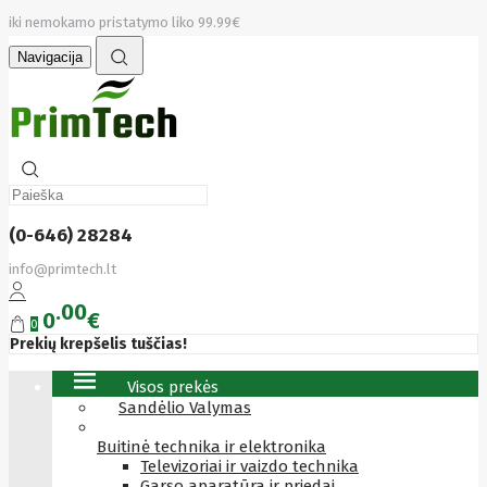
iki nemokamo pristatymo liko 99.99€
Navigacija
(0-646) 28284
info@primtech.lt
00
0
€
0
Prekių krepšelis tuščias!
Visos prekės
Sandėlio Valymas
Buitinė technika ir elektronika
Televizoriai ir vaizdo technika
Garso aparatūra ir priedai