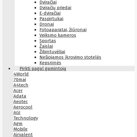
Dviračiai
Dviračių priedai
E-dviračiai
Paspirtukai
Dronai
Fotoaparatai, žiūronai
Veiksmo kameros
Sportas
Žaislai
Žibintuvėliai
Nešiojamos įkrovimo stotelės
Kepsninės
Pirkti pagal gamintoją
4World
70mai
A4tech
Acer
Adata
Aeotec
Aerocool
AGI
Technology
Agm
Mobile
Airvalent