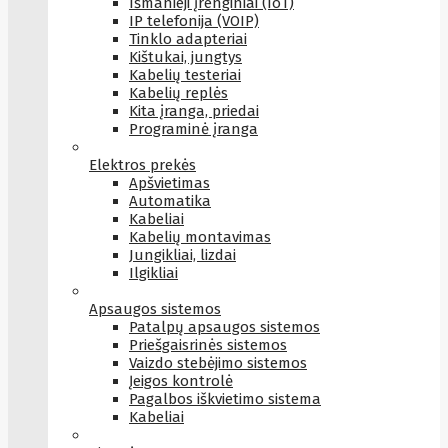
Išmanieji įrenginiai (IoT)
IP telefonija (VOIP)
Tinklo adapteriai
Kištukai, jungtys
Kabelių testeriai
Kabelių replės
Kita įranga, priedai
Programinė įranga
Elektros prekės
Apšvietimas
Automatika
Kabeliai
Kabelių montavimas
Jungikliai, lizdai
Ilgikliai
Apsaugos sistemos
Patalpų apsaugos sistemos
Priešgaisrinės sistemos
Vaizdo stebėjimo sistemos
Įeigos kontrolė
Pagalbos iškvietimo sistema
Kabeliai