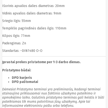
Cyberpower
Išorinis apvalios dalies diametras: 20mm
D-link
Daewoo
Vidinis apvalios dalies diametras: 9mm
Dahua
Sriegio ilgis: 55mm
DataCore
Datacore
Tempiklio pagrindinės dalies ilgis: 110mm
Defender
Dell
Kilpos ilgis: 77mm
Delock
Delog
Padengimas: Zn
Dicota
Standartas: ~DIN1480 O-O
DIGITAL
Digitus
Dji
Dmr
Įprastai prekes pristatome per 1-3 darbo dienas.
Domo
Double A
Pristatymo būdai:
Dreame
Dsc
DPD kurjeris
DURABOOK
DPD paštomatai
Dymo
Dėmesio! Pristatymo terminai yra preliminarūs, kadangi terminai
Dynabook
atsinaujina priklausomai nuo faktinio užsakymo pateikimo ir
Eaglerise
apmokėjimo laiko. Galutinis pristatymo terminas gali keistis ir būti
Eaton
pateikiamas tik mums patvirtinus Jūsų užsakymą. Apie tai
EcoFlow
informuosime elektroniniu paštu arba telefonu.
Ecovacs