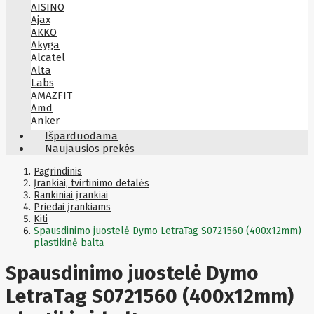
AISINO
Ajax
AKKO
Akyga
Alcatel
Alta
Labs
AMAZFIT
Amd
Anker
Antec
Išparduodama
Aoc
Naujausios prekės
Apacer
Apc
Pagrindinis
Apollo
Įrankiai, tvirtinimo detalės
Rankiniai įrankiai
Apple
Priedai įrankiams
Aqara
Kiti
Arctic
Spausdinimo juostelė Dymo LetraTag S0721560 (400x12mm)
Armac
plastikinė balta
Art
Asm
ASM
Spausdinimo juostelė Dymo
Asrock
Assmann
LetraTag S0721560 (400x12mm)
ASSMANN
Astroenergy