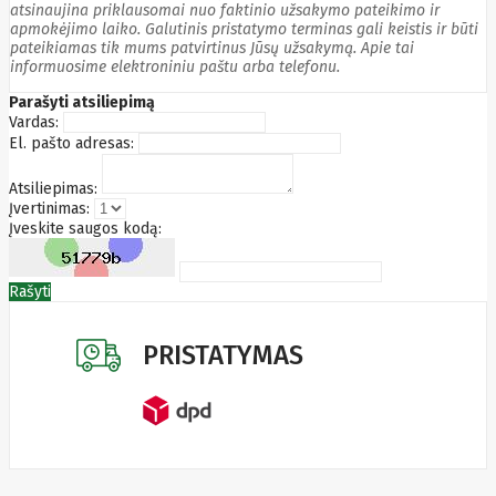
atsinaujina priklausomai nuo faktinio užsakymo pateikimo ir
Edimax
apmokėjimo laiko. Galutinis pristatymo terminas gali keistis ir būti
Ednet
pateikiamas tik mums patvirtinus Jūsų užsakymą. Apie tai
Eldes
informuosime elektroniniu paštu arba telefonu.
Electronic
Arts
Parašyti atsiliepimą
Element
Vardas:
Elgato
El. pašto adresas:
Emu
ENDORFY
Atsiliepimas:
Energenie
Įvertinimas:
Energizer
Įveskite saugos kodą:
Enermax
Epson
Ergotron
Rašyti
Esperanza
Esr
Eufy
EUREKA
PRISTATYMAS
Eurolight
Eve
Extralink
Farfisa
FEITIAN
Fellowes
Fermax