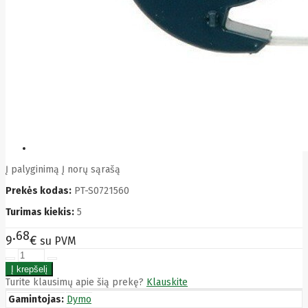
Bytezone
Ca
Canon
Cat
CATLINK
Cepro
CERAGON
Chieftec
Cisco
Clean Air
Optima
Club
club3d
Į palyginimą
Į norų sąrašą
CNB
Comdis
Prekės kodas:
PT-S0721560
CONNECT
Cooler
Turimas kiekis:
5
Master
Cooling.pl
68
9
€
su PVM
Coppi
Corsair
Crow
Crucial
Turite klausimų apie šią prekę?
Klauskite
CYBER
Gamintojas:
Dymo
CyberPower