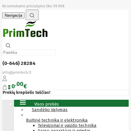
iki nemokamo pristatymo liko 99.99€
Navigacija
(0-646) 28284
info@primtech.lt
00
0
€
0
Prekių krepšelis tuščias!
Visos prekės
Sandėlio Valymas
Buitinė technika ir elektronika
Televizoriai ir vaizdo technika
Garso aparatūra ir priedai