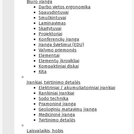
Biuro įranga
Darbo vietos ergonomika
Spausdintuvai
Smulkintuvai
Laminavimas
Skaitytuvai
Projektoriai
Konferencijų įranga
Įranga švietimui (EDU)
Valymo priemonės
Elementai
Elementų įkrovikliai
Kompaktiniai diskai
Kita
Įrankiai, tvirtinimo detalės
Elektriniai / akumuliatoriniai įrankiai
Rankiniai įrankiai
Sodo technika
Pramoninė įranga
Geologinių matavimų įranga
Medicininė įranga
Tvirtinimo detalės
Laisvalaikis, hobis