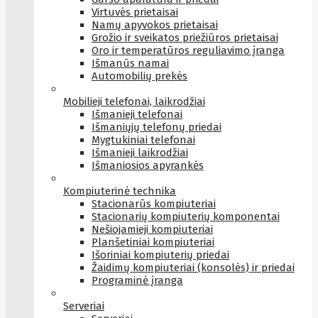
Virtuvės prietaisai
Namų apyvokos prietaisai
Grožio ir sveikatos priežiūros prietaisai
Oro ir temperatūros reguliavimo įranga
Išmanūs namai
Automobilių prekės
Mobilieji telefonai, laikrodžiai
Išmanieji telefonai
Išmaniųjų telefonų priedai
Mygtukiniai telefonai
Išmanieji laikrodžiai
Išmaniosios apyrankės
Kompiuterinė technika
Stacionarūs kompiuteriai
Stacionarių kompiuterių komponentai
Nešiojamieji kompiuteriai
Planšetiniai kompiuteriai
Išoriniai kompiuterių priedai
Žaidimų kompiuteriai (konsolės) ir priedai
Programinė įranga
Serveriai