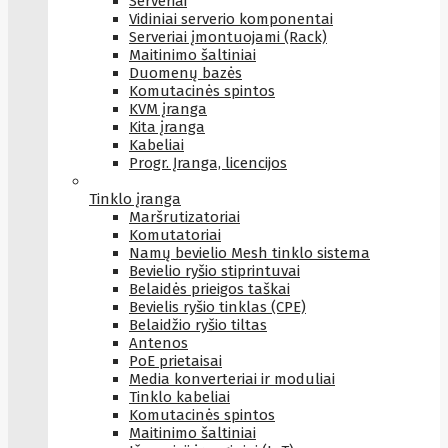
Serveriai
Vidiniai serverio komponentai
Serveriai įmontuojami (Rack)
Maitinimo šaltiniai
Duomenų bazės
Komutacinės spintos
KVM įranga
Kita įranga
Kabeliai
Progr. Įranga, licencijos
Tinklo įranga
Maršrutizatoriai
Komutatoriai
Namų bevielio Mesh tinklo sistema
Bevielio ryšio stiprintuvai
Belaidės prieigos taškai
Bevielis ryšio tinklas (CPE)
Belaidžio ryšio tiltas
Antenos
PoE prietaisai
Media konverteriai ir moduliai
Tinklo kabeliai
Komutacinės spintos
Maitinimo šaltiniai