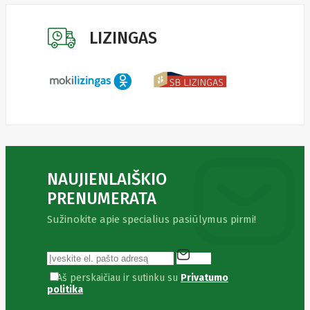
Fibaro
Finder
Fluke
LIZINGAS
Networks
Forteza
Fortinet
Foxess
FoxSec
Fractal
Frejus
Fujifilm
Fujitsu
G.skill
Gainward
Garmin
NAUJIENLAIŠKIO
Gazer
PRENUMERATA
Gembird
GenWay
Sužinokite apie specialius pasiūlymus pirmi!
Getac
Gigabyte
Global
Fire
Equipment
Aš perskaičiau ir sutinku su
Privatumo
Gn
politika
Netcom