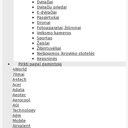
Dviračiai
Dviračių priedai
E-dviračiai
Paspirtukai
Dronai
Fotoaparatai, žiūronai
Veiksmo kameros
Sportas
Žaislai
Žibintuvėliai
Nešiojamos įkrovimo stotelės
Kepsninės
Pirkti pagal gamintoją
4World
70mai
A4tech
Acer
Adata
Aeotec
Aerocool
AGI
Technology
Agm
Mobile
Airvalent