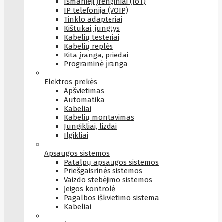
Išmanieji įrenginiai (IoT)
IP telefonija (VOIP)
Tinklo adapteriai
Kištukai, jungtys
Kabelių testeriai
Kabelių replės
Kita įranga, priedai
Programinė įranga
Elektros prekės
Apšvietimas
Automatika
Kabeliai
Kabelių montavimas
Jungikliai, lizdai
Ilgikliai
Apsaugos sistemos
Patalpų apsaugos sistemos
Priešgaisrinės sistemos
Vaizdo stebėjimo sistemos
Įeigos kontrolė
Pagalbos iškvietimo sistema
Kabeliai