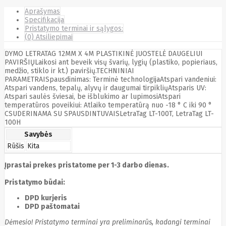
Cyberpower
Aprašymas
D-link
Specifikacija
Daewoo
Pristatymo terminai ir sąlygos:
Dahua
(0) Atsiliepimai
DataCore
Datacore
DYMO LETRATAG 12MM X 4M PLASTIKINĖ JUOSTELĖ DAUGELIUI
Defender
PAVIRŠIŲLaikosi ant beveik visų švarių, lygių (plastiko, popieriaus,
medžio, stiklo ir kt.) paviršių.TECHNINIAI
Dell
PARAMETRAISpausdinimas: Terminė technologijaAtspari vandeniui:
Delock
Atspari vandens, tepalų, alyvų ir daugumai tirpikliųAtsparis UV:
Delog
Atspari saulės šviesai, be išblukimo ar lupimosiAtspari
Dicota
temperatūros poveikiui: Atlaiko temperatūrą nuo -18 ° C iki 90 °
DIGITAL
CSUDERINAMA SU SPAUSDINTUVAISLetraTag LT-100T, LetraTag LT-
Digitus
100H
Dji
Dmr
Savybės
Domo
Double A
Rūšis
Kita
Dreame
Dsc
Įprastai prekes pristatome per 1-3 darbo dienas.
DURABOOK
Dymo
Pristatymo būdai:
Dynabook
DPD kurjeris
Eaglerise
DPD paštomatai
Eaton
EcoFlow
Dėmesio! Pristatymo terminai yra preliminarūs, kadangi terminai
Ecovacs