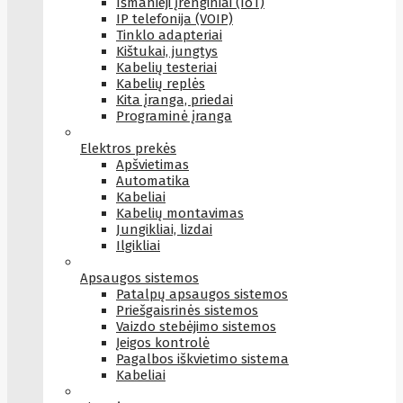
Išmanieji įrenginiai (IoT)
IP telefonija (VOIP)
Tinklo adapteriai
Kištukai, jungtys
Kabelių testeriai
Kabelių replės
Kita įranga, priedai
Programinė įranga
Elektros prekės
Apšvietimas
Automatika
Kabeliai
Kabelių montavimas
Jungikliai, lizdai
Ilgikliai
Apsaugos sistemos
Patalpų apsaugos sistemos
Priešgaisrinės sistemos
Vaizdo stebėjimo sistemos
Įeigos kontrolė
Pagalbos iškvietimo sistema
Kabeliai