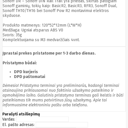
Sonoff DR – Sonoff DIN Rail Trail yra priedas, skirtas patogiam
Cyberpower
Sonoff gaminių, tokių kaip: BasicR2, BasicR3, RFR3, Sonoff Dual,
D-link
Sonoff TH10/TH16 bei Sonoff Pow R2 montavimui elektros
Daewoo
skyduose.
Dahua
DataCore
Produkto matmenys: 120*52*12mm (L*W*H)
Datacore
Medžiaga: Ugniai atsparus ABS V0
Svoris: 35g
Defender
Komplektuojama su M3 medvaržčiais 4vnt.
Dell
Delock
Delog
Įprastai prekes pristatome per 1-3 darbo dienas.
Dicota
DIGITAL
Pristatymo būdai:
Digitus
Dji
Dmr
DPD kurjeris
Domo
DPD paštomatai
Double A
Dėmesio! Pristatymo terminai yra preliminarūs, kadangi terminai
Dreame
atsinaujina priklausomai nuo faktinio užsakymo pateikimo ir
Dsc
apmokėjimo laiko. Galutinis pristatymo terminas gali keistis ir būti
DURABOOK
pateikiamas tik mums patvirtinus Jūsų užsakymą. Apie tai
Dymo
informuosime elektroniniu paštu arba telefonu.
Dynabook
Eaglerise
Parašyti atsiliepimą
Eaton
Vardas:
EcoFlow
El. pašto adresas:
Ecovacs