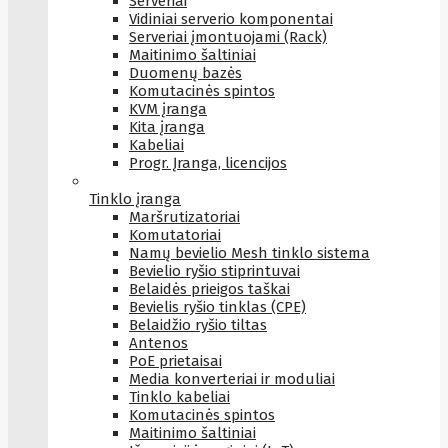
Serveriai
Vidiniai serverio komponentai
Serveriai įmontuojami (Rack)
Maitinimo šaltiniai
Duomenų bazės
Komutacinės spintos
KVM įranga
Kita įranga
Kabeliai
Progr. Įranga, licencijos
Tinklo įranga
Maršrutizatoriai
Komutatoriai
Namų bevielio Mesh tinklo sistema
Bevielio ryšio stiprintuvai
Belaidės prieigos taškai
Bevielis ryšio tinklas (CPE)
Belaidžio ryšio tiltas
Antenos
PoE prietaisai
Media konverteriai ir moduliai
Tinklo kabeliai
Komutacinės spintos
Maitinimo šaltiniai