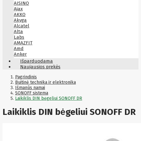
AISINO
Ajax
AKKO
Akyga
Alcatel
Alta
Labs
AMAZFIT
Amd
Anker
Antec
Išparduodama
Aoc
Naujausios prekės
Apacer
Apc
Pagrindinis
Apollo
Buitinė technika ir elektronika
Išmanūs namai
Apple
SONOFF sistema
Aqara
Laikiklis DIN bėgeliui SONOFF DR
Arctic
Armac
Laikiklis DIN bėgeliui SONOFF DR
Art
Asm
ASM
Asrock
Assmann
ASSMANN
Astroenergy