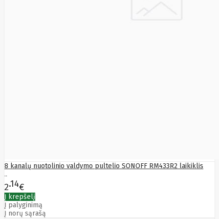
Fibaro
Finder
Fluke
Networks
Forteza
Fortinet
Foxess
FoxSec
Fractal
Frejus
Fujifilm
Fujitsu
G.skill
Gainward
Garmin
Gazer
Gembird
GenWay
Getac
8 kanalų nuotolinio valdymo pultelio SONOFF RM433R2 laikiklis
Gigabyte
..
Global
14
Fire
2
€
Equipment
Į krepšelį
Gn
Į palyginimą
Netcom
Į norų sąrašą