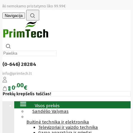
iki nemokamo pristatymo liko 99.99€
Navigacija
(0-646) 28284
info@primtech.lt
00
0
€
0
Prekių krepšelis tuščias!
Visos prekės
Sandėlio Valymas
Buitinė technika ir elektronika
Televizoriai ir vaizdo technika
Garso aparatūra ir priedai