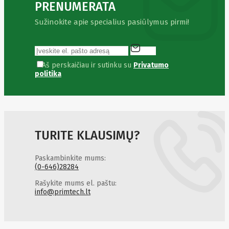
HyperX
I-
PRENUMERATA
tec
Ibm
Ibox
Ic
Sužinokite apie specialius pasiūlymus pirmi!
Intracom
Icy Box
Iiyama
IMIN
Aš perskaičiau ir sutinku su
Privatumo
Imou
politika
Infinix
Inim
Inner
Range
Inno3D
InnoVision
Insta360
TURITE KLAUSIMŲ?
Insys
Integral
Paskambinkite mums:
Memory
(0-646)28284
PLC
Intel
Intellinet
Rašykite mums el. paštu:
Intenso
info@primtech.lt
Irwin
Jabra
Jackery
Jbl
Jinko