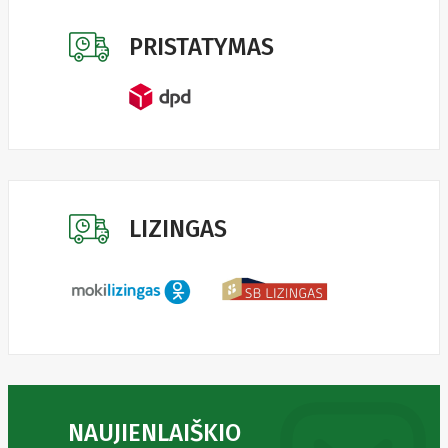
Golden
Tiger
Goodram
PRISTATYMAS
Google
Gorke
Green
Cell
Greencell
Hager
Hama
Harman
Haupa
Hgst
LIZINGAS
Hisense
Hitachi
Hitachi-
LG (HL)
Hogan
Honor
Choice
Horing
Lih
Hp
Hsm
Huami
NAUJIENLAIŠKIO
Huawei