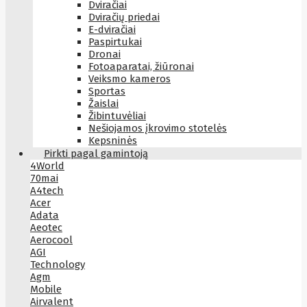
Dviračiai
Dviračių priedai
E-dviračiai
Paspirtukai
Dronai
Fotoaparatai, žiūronai
Veiksmo kameros
Sportas
Žaislai
Žibintuvėliai
Nešiojamos įkrovimo stotelės
Kepsninės
Pirkti pagal gamintoją
4World
70mai
A4tech
Acer
Adata
Aeotec
Aerocool
AGI
Technology
Agm
Mobile
Airvalent