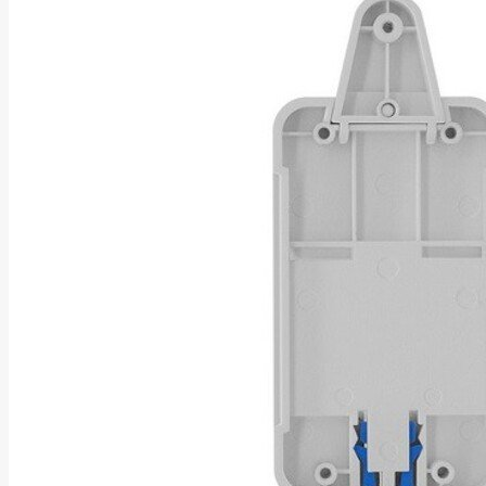
Asus
Aten
Aukey
Autel
Aver
Avizio
Power
AXAGON
Axis
Baseus
Be Quiet
Belt
Benq
Bentel
Biostar
Bisson
Biwin
Blackshark
Blackview
Blow
Bluewalker
Bmg
Bosch
Braun
Brother