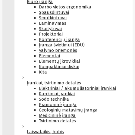
Biuro įranga
Darbo vietos ergonomika
Spausdintuvai
Smulkintuvai
Laminavimas
Skaitytuvai
Projektoriai
Konferencijų įranga
Įranga švietimui (EDU)
Valymo priemonės
Elementai
Elementų įkrovikliai
Kompaktiniai diskai
Kita
Įrankiai, tvirtinimo detalės
Elektriniai / akumuliatoriniai įrankiai
Rankiniai įrankiai
Sodo technika
Pramoninė įranga
Geologinių matavimų įranga
Medicininė įranga
Tvirtinimo detalės
Laisvalaikis, hobis