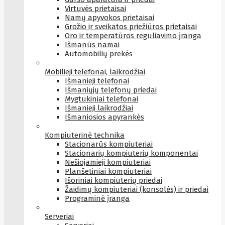
Virtuvės prietaisai
Namų apyvokos prietaisai
Grožio ir sveikatos priežiūros prietaisai
Oro ir temperatūros reguliavimo įranga
Išmanūs namai
Automobilių prekės
Mobilieji telefonai, laikrodžiai
Išmanieji telefonai
Išmaniųjų telefonų priedai
Mygtukiniai telefonai
Išmanieji laikrodžiai
Išmaniosios apyrankės
Kompiuterinė technika
Stacionarūs kompiuteriai
Stacionarių kompiuterių komponentai
Nešiojamieji kompiuteriai
Planšetiniai kompiuteriai
Išoriniai kompiuterių priedai
Žaidimų kompiuteriai (konsolės) ir priedai
Programinė įranga
Serveriai