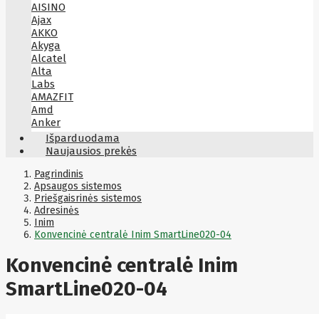
AISINO
Ajax
AKKO
Akyga
Alcatel
Alta
Labs
AMAZFIT
Amd
Anker
Antec
Išparduodama
Aoc
Naujausios prekės
Apacer
Apc
Pagrindinis
Apollo
Apsaugos sistemos
Priešgaisrinės sistemos
Apple
Adresinės
Aqara
Inim
Arctic
Konvencinė centralė Inim SmartLine020-04
Armac
Art
Asm
Konvencinė centralė Inim
ASM
Asrock
SmartLine020-04
Assmann
ASSMANN
Astroenergy