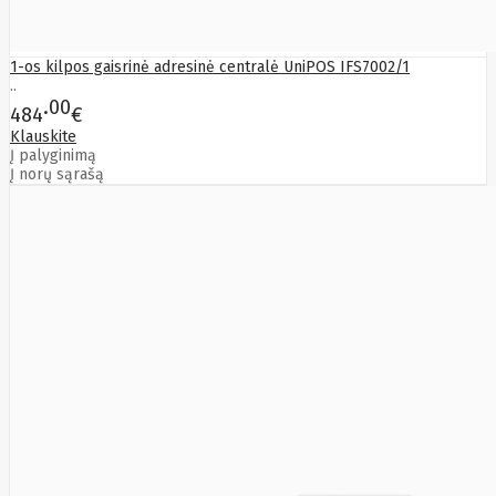
Golden
Tiger
Goodram
Google
1-os kilpos gaisrinė adresinė centralė UniPOS IFS7002/1
Gorke
..
Green
00
484
€
Cell
Klauskite
Greencell
Į palyginimą
Hager
Į norų sąrašą
Hama
Harman
Haupa
Hgst
Hisense
Hitachi
Hitachi-
LG (HL)
Hogan
Honor
Choice
Horing
Lih
Hp
Hsm
Huami
Huawei