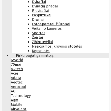
Dviračiai
Dviračių priedai
E-dviračiai
Paspirtukai
Dronai
Fotoaparatai, žiūronai
Veiksmo kameros
Sportas
Žaislai
Žibintuvėliai
Nešiojamos įkrovimo stotelės
Kepsninės
Pirkti pagal gamintoją
4World
70mai
A4tech
Acer
Adata
Aeotec
Aerocool
AGI
Technology
Agm
Mobile
Airvalent