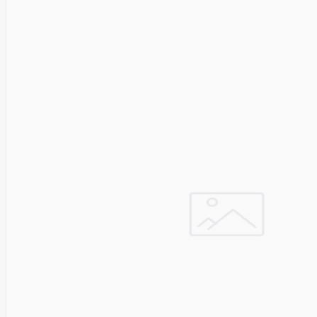
Solar
Jolywood
jp
Jung
Jvc
KARCHER
Keenetic
Kensington
KERLINK
KEYCHRON
Kieslect
King-
Sunny
Kingston
Kioxia
Kita
Knipex
Konica
Minolta
Kress
Kyocera
Lacie
Laifen
Lanberg
LANDI
Led line