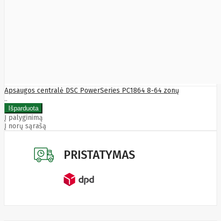
LITE
Leduro
Ledvance
Legrand
Leitz
Acco
Brands
Lenovo
Lexar
Lexmark
Apsaugos centralė DSC PowerSeries PC1864 8-64 zonų
Lg
LIAN
..
LI
LifeSmart
Į palyginimą
Lindy
Į norų sąrašą
Linkbasic
Liregus
Listan
PRISTATYMAS
Livolo
Locinox
LogiLink
Logilink
Logitech
Loop
Mobile
Lydsto