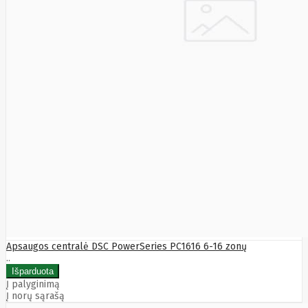
HyperX
I-
tec
Ibm
Ibox
Ic
Intracom
Icy Box
Iiyama
IMIN
Imou
Infinix
Inim
Inner
Range
Inno3D
InnoVision
Insta360
Insys
Integral
Memory
PLC
Intel
Intellinet
Apsaugos centralė DSC PowerSeries PC1616 6-16 zonų
Intenso
..
Irwin
Jabra
Į palyginimą
Jackery
Į norų sąrašą
Jbl
Jinko