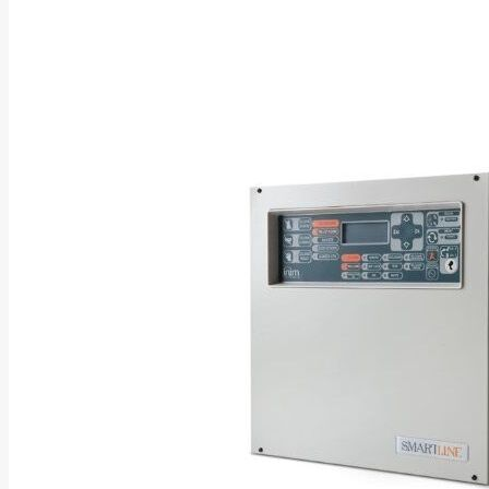
Asus
Aten
Aukey
Autel
Aver
Avizio
Power
AXAGON
Axis
Baseus
Be Quiet
Belt
Benq
Bentel
Biostar
Bisson
Biwin
Blackshark
Blackview
Blow
Bluewalker
Bmg
Bosch
Braun
Brother