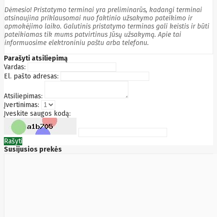
Edimax
Dėmesio! Pristatymo terminai yra preliminarūs, kadangi terminai
Ednet
atsinaujina priklausomai nuo faktinio užsakymo pateikimo ir
Eldes
apmokėjimo laiko. Galutinis pristatymo terminas gali keistis ir būti
Electronic
pateikiamas tik mums patvirtinus Jūsų užsakymą. Apie tai
informuosime elektroniniu paštu arba telefonu.
Arts
Element
Parašyti atsiliepimą
Elgato
Vardas:
Emu
El. pašto adresas:
ENDORFY
Energenie
Energizer
Atsiliepimas:
Enermax
Įvertinimas:
Epson
Įveskite saugos kodą:
Ergotron
Esperanza
Esr
Eufy
Rašyti
EUREKA
Susijusios prekės
Eurolight
Eve
Extralink
Farfisa
FEITIAN
Fellowes
Fermax