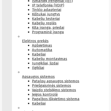
Išmanieji įrenginiai (IoT)
IP telefonija (VOIP)
Tinklo adapteriai
Kištukai, jungtys
Kabelių testeriai
Kabelių replės
Kita įranga, priedai
Programinė įranga
Elektros prekės
Apšvietimas
Automatika
Kabeliai
Kabelių montavimas
Jungikliai, lizdai
Ilgikliai
Apsaugos sistemos
Patalpų apsaugos sistemos
Priešgaisrinės sistemos
Vaizdo stebėjimo sistemos
Įeigos kontrolė
Pagalbos iškvietimo sistema
Kabeliai