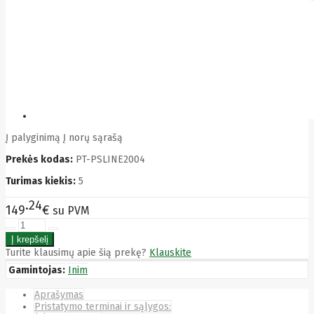
Bytezone
Ca
Canon
Cat
CATLINK
Cepro
CERAGON
Chieftec
Cisco
Clean Air
Optima
Į palyginimą
Į norų sąrašą
Club
Prekės kodas:
PT-PSLINE2004
club3d
CNB
Turimas kiekis:
5
Comdis
CONNECT
24
149
€
su PVM
Cooler
Master
Cooling.pl
Coppi
Turite klausimų apie šią prekę?
Klauskite
Corsair
Gamintojas:
Inim
Crow
Crucial
Aprašymas
CYBER
Pristatymo terminai ir sąlygos:
CyberPower