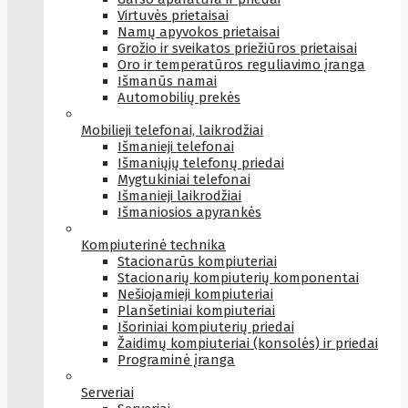
Virtuvės prietaisai
Namų apyvokos prietaisai
Grožio ir sveikatos priežiūros prietaisai
Oro ir temperatūros reguliavimo įranga
Išmanūs namai
Automobilių prekės
Mobilieji telefonai, laikrodžiai
Išmanieji telefonai
Išmaniųjų telefonų priedai
Mygtukiniai telefonai
Išmanieji laikrodžiai
Išmaniosios apyrankės
Kompiuterinė technika
Stacionarūs kompiuteriai
Stacionarių kompiuterių komponentai
Nešiojamieji kompiuteriai
Planšetiniai kompiuteriai
Išoriniai kompiuterių priedai
Žaidimų kompiuteriai (konsolės) ir priedai
Programinė įranga
Serveriai