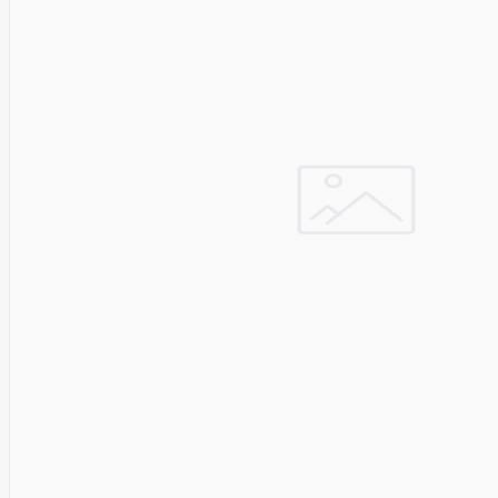
Fibaro
Finder
Fluke
Networks
Forteza
Fortinet
Foxess
FoxSec
Fractal
Frejus
Fujifilm
Fujitsu
G.skill
Gainward
Garmin
Gazer
Gembird
GenWay
Getac
Gigabyte
Global
Fire
Equipment
Gn
Netcom