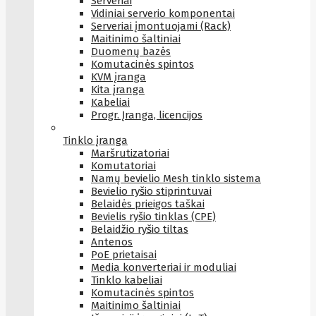
Serveriai
Vidiniai serverio komponentai
Serveriai įmontuojami (Rack)
Maitinimo šaltiniai
Duomenų bazės
Komutacinės spintos
KVM įranga
Kita įranga
Kabeliai
Progr. Įranga, licencijos
Tinklo įranga
Maršrutizatoriai
Komutatoriai
Namų bevielio Mesh tinklo sistema
Bevielio ryšio stiprintuvai
Belaidės prieigos taškai
Bevielis ryšio tinklas (CPE)
Belaidžio ryšio tiltas
Antenos
PoE prietaisai
Media konverteriai ir moduliai
Tinklo kabeliai
Komutacinės spintos
Maitinimo šaltiniai