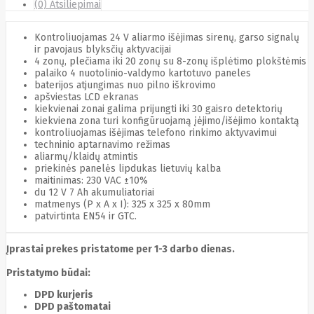
(0) Atsiliepimai
Cyberpower
D-link
Daewoo
Kontroliuojamas 24 V aliarmo išėjimas sirenų, garso signalų
Dahua
ir pavojaus blyksčių aktyvacijai
DataCore
4 zonų, plečiama iki 20 zonų su 8-zonų išplėtimo plokštėmis
palaiko 4 nuotolinio-valdymo kartotuvo paneles
Datacore
baterijos atjungimas nuo pilno iškrovimo
Defender
apšviestas LCD ekranas
Dell
kiekvienai zonai galima prijungti iki 30 gaisro detektorių
Delock
kiekviena zona turi konfigūruojamą įėjimo/išėjimo kontaktą
Delog
kontroliuojamas išėjimas telefono rinkimo aktyvavimui
Dicota
techninio aptarnavimo režimas
DIGITAL
aliarmų/klaidų atmintis
Digitus
priekinės panelės lipdukas lietuvių kalba
Dji
Dmr
maitinimas: 230 VAC ±10%
Domo
du 12 V 7 Ah akumuliatoriai
Double A
matmenys (P x A x I): 325 x 325 x 80mm
Dreame
patvirtinta EN54 ir GTC.
Dsc
DURABOOK
Įprastai prekes pristatome per 1-3 darbo dienas.
Dymo
Dynabook
Pristatymo būdai:
Eaglerise
Eaton
DPD kurjeris
EcoFlow
DPD paštomatai
Ecovacs