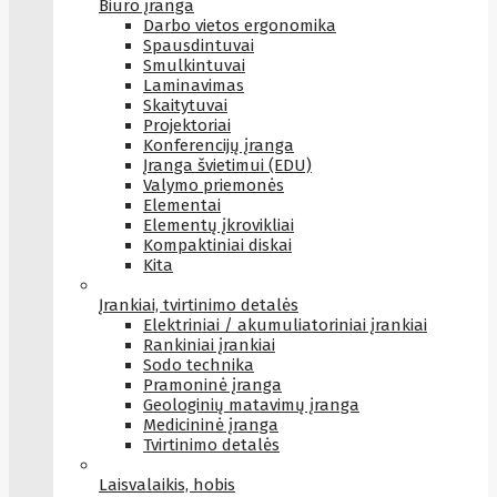
Biuro įranga
Darbo vietos ergonomika
Spausdintuvai
Smulkintuvai
Laminavimas
Skaitytuvai
Projektoriai
Konferencijų įranga
Įranga švietimui (EDU)
Valymo priemonės
Elementai
Elementų įkrovikliai
Kompaktiniai diskai
Kita
Įrankiai, tvirtinimo detalės
Elektriniai / akumuliatoriniai įrankiai
Rankiniai įrankiai
Sodo technika
Pramoninė įranga
Geologinių matavimų įranga
Medicininė įranga
Tvirtinimo detalės
Laisvalaikis, hobis