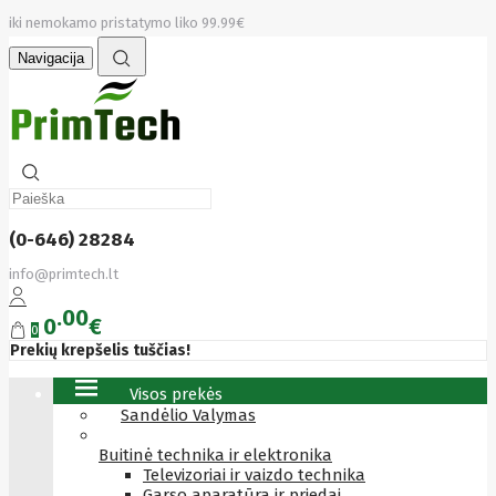
iki nemokamo pristatymo liko 99.99€
Navigacija
(0-646) 28284
info@primtech.lt
00
0
€
0
Prekių krepšelis tuščias!
Visos prekės
Sandėlio Valymas
Buitinė technika ir elektronika
Televizoriai ir vaizdo technika
Garso aparatūra ir priedai