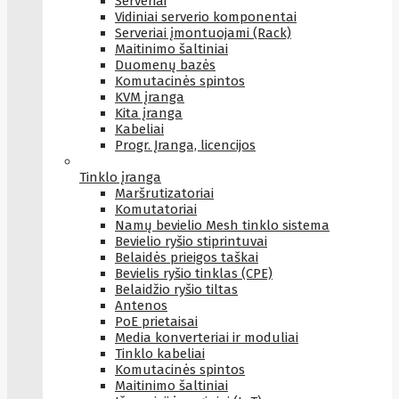
Serveriai
Vidiniai serverio komponentai
Serveriai įmontuojami (Rack)
Maitinimo šaltiniai
Duomenų bazės
Komutacinės spintos
KVM įranga
Kita įranga
Kabeliai
Progr. Įranga, licencijos
Tinklo įranga
Maršrutizatoriai
Komutatoriai
Namų bevielio Mesh tinklo sistema
Bevielio ryšio stiprintuvai
Belaidės prieigos taškai
Bevielis ryšio tinklas (CPE)
Belaidžio ryšio tiltas
Antenos
PoE prietaisai
Media konverteriai ir moduliai
Tinklo kabeliai
Komutacinės spintos
Maitinimo šaltiniai