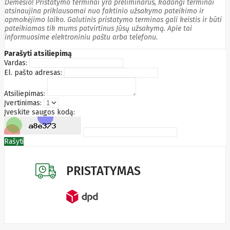
Dėmesio! Pristatymo terminai yra preliminarūs, kadangi terminai
Edimax
atsinaujina priklausomai nuo faktinio užsakymo pateikimo ir
Ednet
apmokėjimo laiko. Galutinis pristatymo terminas gali keistis ir būti
Eldes
pateikiamas tik mums patvirtinus Jūsų užsakymą. Apie tai
Electronic
informuosime elektroniniu paštu arba telefonu.
Arts
Parašyti atsiliepimą
Element
Vardas:
Elgato
El. pašto adresas:
Emu
ENDORFY
Energenie
Atsiliepimas:
Energizer
Įvertinimas:
Enermax
Įveskite saugos kodą:
Epson
Ergotron
Esperanza
Rašyti
Esr
Eufy
EUREKA
Eurolight
PRISTATYMAS
Eve
Extralink
Farfisa
FEITIAN
Fellowes
Fermax