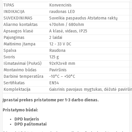
Cyberpower
TIPAS
Konvencinis
D-link
INDIKACIJA
raudonas LED
Daewoo
SUVEKDINIMAS
Suveikia paspaudus Atstatoma raktų
Dahua
Aliarmo kontaktas
470ohm / 680ohm
DataCore
Datacore
Apsaugos klasė
A klasė, vidaus, IP25
Defender
Pajungimas
2 laidai
Dell
Maitinimo įtampa
12 - 33 V DC
Delock
Spalva
Raudona
Delog
Svoris
125 g
Dicota
DIGITAL
Išmatavimai (PxAxG)
92x92x48 mm
Digitus
Montavimo būdas
Paviršinis
Dji
Dmr
Darbinė temperatūra
-10°C – +50°C
Domo
Sertifikatas
EN54
Double A
Dreame
Komplektacija
Gaisrinis pavojaus mygtukas, dėžutė pavirš
Dsc
DURABOOK
Įprastai prekes pristatome per 1-3 darbo dienas.
Dymo
Pristatymo būdai:
Dynabook
Eaglerise
DPD kurjeris
Eaton
DPD paštomatai
EcoFlow
Ecovacs