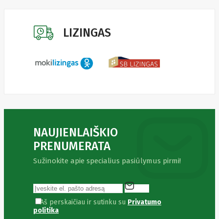
Fibaro
Finder
Fluke
Networks
LIZINGAS
Forteza
Fortinet
Foxess
FoxSec
Fractal
Frejus
Fujifilm
Fujitsu
G.skill
Gainward
Garmin
NAUJIENLAIŠKIO
Gazer
Gembird
PRENUMERATA
GenWay
Getac
Sužinokite apie specialius pasiūlymus pirmi!
Gigabyte
Global
Fire
Equipment
Aš perskaičiau ir sutinku su
Privatumo
Gn
politika
Netcom