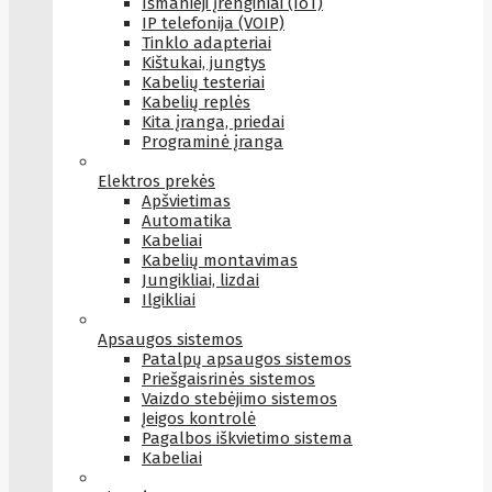
Išmanieji įrenginiai (IoT)
IP telefonija (VOIP)
Tinklo adapteriai
Kištukai, jungtys
Kabelių testeriai
Kabelių replės
Kita įranga, priedai
Programinė įranga
Elektros prekės
Apšvietimas
Automatika
Kabeliai
Kabelių montavimas
Jungikliai, lizdai
Ilgikliai
Apsaugos sistemos
Patalpų apsaugos sistemos
Priešgaisrinės sistemos
Vaizdo stebėjimo sistemos
Įeigos kontrolė
Pagalbos iškvietimo sistema
Kabeliai