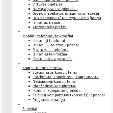
Virtuvės prietaisai
Namų apyvokos prietaisai
Grožio ir sveikatos priežiūros prietaisai
Oro ir temperatūros reguliavimo įranga
Išmanūs namai
Automobilių prekės
Mobilieji telefonai, laikrodžiai
Išmanieji telefonai
Išmaniųjų telefonų priedai
Mygtukiniai telefonai
Išmanieji laikrodžiai
Išmaniosios apyrankės
Kompiuterinė technika
Stacionarūs kompiuteriai
Stacionarių kompiuterių komponentai
Nešiojamieji kompiuteriai
Planšetiniai kompiuteriai
Išoriniai kompiuterių priedai
Žaidimų kompiuteriai (konsolės) ir priedai
Programinė įranga
Serveriai