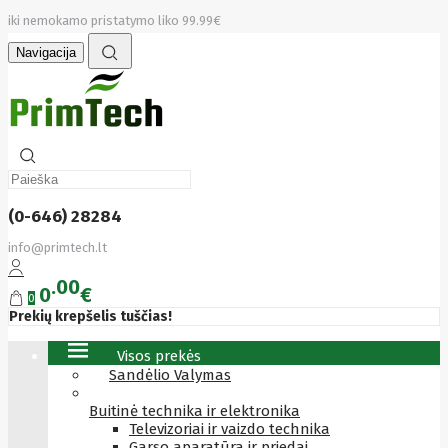
iki nemokamo pristatymo liko 99.99€
Navigacija
(0-646) 28284
info@primtech.lt
00
0
€
0
Prekių krepšelis tuščias!
Visos prekės
Sandėlio Valymas
Buitinė technika ir elektronika
Televizoriai ir vaizdo technika
Garso aparatūra ir priedai