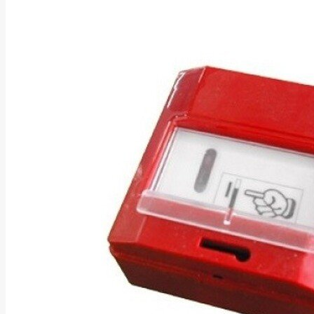
Asus
Aten
Aukey
Autel
Aver
Avizio
Power
AXAGON
Axis
Baseus
Be Quiet
Belt
Benq
Bentel
Biostar
Bisson
Biwin
Blackshark
Blackview
Blow
Bluewalker
Bmg
Bosch
Braun
Brother