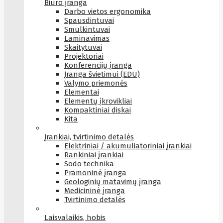
Biuro įranga
Darbo vietos ergonomika
Spausdintuvai
Smulkintuvai
Laminavimas
Skaitytuvai
Projektoriai
Konferencijų įranga
Įranga švietimui (EDU)
Valymo priemonės
Elementai
Elementų įkrovikliai
Kompaktiniai diskai
Kita
Įrankiai, tvirtinimo detalės
Elektriniai / akumuliatoriniai įrankiai
Rankiniai įrankiai
Sodo technika
Pramoninė įranga
Geologinių matavimų įranga
Medicininė įranga
Tvirtinimo detalės
Laisvalaikis, hobis