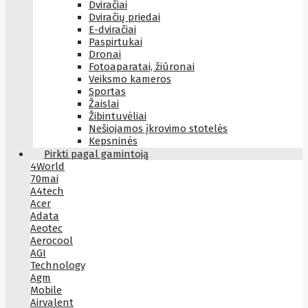
Dviračiai
Dviračių priedai
E-dviračiai
Paspirtukai
Dronai
Fotoaparatai, žiūronai
Veiksmo kameros
Sportas
Žaislai
Žibintuvėliai
Nešiojamos įkrovimo stotelės
Kepsninės
Pirkti pagal gamintoją
4World
70mai
A4tech
Acer
Adata
Aeotec
Aerocool
AGI
Technology
Agm
Mobile
Airvalent