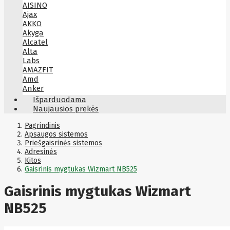
AISINO
Ajax
AKKO
Akyga
Alcatel
Alta
Labs
AMAZFIT
Amd
Anker
Antec
Išparduodama
Aoc
Naujausios prekės
Apacer
Apc
Pagrindinis
Apollo
Apsaugos sistemos
Priešgaisrinės sistemos
Apple
Adresinės
Aqara
Kitos
Arctic
Gaisrinis mygtukas Wizmart NB525
Armac
Art
Asm
Gaisrinis mygtukas Wizmart
ASM
Asrock
NB525
Assmann
ASSMANN
Astroenergy