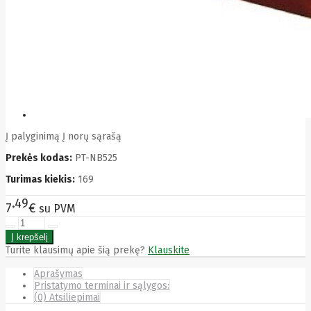
Bytezone
Ca
Canon
Cat
CATLINK
Cepro
CERAGON
Chieftec
Cisco
Clean Air
Optima
Į palyginimą
Į norų sąrašą
Club
Prekės kodas:
PT-NB525
club3d
CNB
Turimas kiekis:
169
Comdis
CONNECT
49
7
€
su PVM
Cooler
Master
Cooling.pl
Coppi
Turite klausimų apie šią prekę?
Klauskite
Corsair
Crow
Aprašymas
Crucial
Pristatymo terminai ir sąlygos:
CYBER
(0) Atsiliepimai
CyberPower