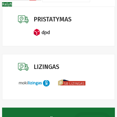
Fibaro
Rašyti
Finder
Fluke
Networks
PRISTATYMAS
Forteza
Fortinet
Foxess
FoxSec
Fractal
Frejus
Fujifilm
Fujitsu
G.skill
Gainward
LIZINGAS
Garmin
Gazer
Gembird
GenWay
Getac
Gigabyte
Global
Fire
Equipment
Gn
Netcom