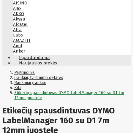
AISINO
Ajax
AKKO
Akyga
Alcatel
Alta
Labs
AMAZFIT
Amd
Anker
Antec
Išparduodama
Aoc
Naujausios prekės
Apacer
Apc
Pagrindinis
Apollo
Įrankiai, tvirtinimo detalės
Rankiniai įrankiai
Apple
Kita
Aqara
Etikečių spausdintuvas DYMO LabelManager 160 su D1 7m
Arctic
12mm juostele
Armac
Art
Asm
Etikečių spausdintuvas DYMO
ASM
Asrock
LabelManager 160 su D1 7m
Assmann
ASSMANN
12mm juostele
Astroenergy