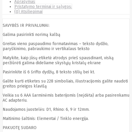
Aprašymas
Cyberpower
Pristatymo terminai ir sąlygos:
D-link
(0) Atsiliepimai
Daewoo
Dahua
SAVYBĖS IR PRIVALUMAI:
DataCore
Datacore
Galima pasirinkti norimą kalbą
Defender
Dell
Greitas vieno paspaudimo formatavimas – teksto dydžio,
Delock
paryškinimo, pabraukimo ir vertikalaus teksto
Delog
Dicota
Matykite, kaip jūsų etiketė atrodys prieš spausdinant, viską
DIGITAL
peržiūrėti galima dideliame skystųjų kristalų ekrane
Digitus
Pasirinkite iš 6 šrifto dydžių, 8 teksto stilių bei kt.
Dji
Dmr
Domo
Galite kurti etiketes su 228 simboliais, iliustracijomis galite naudoti
Double A
greitos prieigos klavišą
Dreame
Dsc
Veikia su 6 AAA šarminėmis baterijomis (neįdėta) arba pasirenkamu
DURABOOK
AC adapteriu.
Dymo
Naudojamos juostelės: D1, Rhino: 6, 9 ir 12mm.
Dynabook
Eaglerise
Maitinimo šaltinis: Elementai / Tinklo energija.
Eaton
EcoFlow
PAKUOTĘ SUDARO
Ecovacs