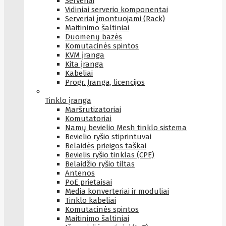
Serveriai
Vidiniai serverio komponentai
Serveriai įmontuojami (Rack)
Maitinimo šaltiniai
Duomenų bazės
Komutacinės spintos
KVM įranga
Kita įranga
Kabeliai
Progr. Įranga, licencijos
Tinklo įranga
Maršrutizatoriai
Komutatoriai
Namų bevielio Mesh tinklo sistema
Bevielio ryšio stiprintuvai
Belaidės prieigos taškai
Bevielis ryšio tinklas (CPE)
Belaidžio ryšio tiltas
Antenos
PoE prietaisai
Media konverteriai ir moduliai
Tinklo kabeliai
Komutacinės spintos
Maitinimo šaltiniai