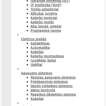
Išmanieji įrenginiai (IoT)
IP telefonija (VOIP)
Tinklo adapteriai
Kištukai, jungtys
Kabelių testeriai
Kabelių replės
Kita įranga, priedai
Programinė įranga
Elektros prekės
Apšvietimas
Automatika
Kabeliai
Kabelių montavimas
Jungikliai, lizdai
Ilgikliai
Apsaugos sistemos
Patalpų apsaugos sistemos
Priešgaisrinės sistemos
Vaizdo stebėjimo sistemos
Įeigos kontrolė
Pagalbos iškvietimo sistema
Kabeliai