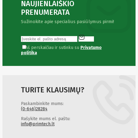
Golden
NAUJIENLAIŠKIO
Tiger
PRENUMERATA
Goodram
Google
Sužinokite apie specialius pasiūlymus pirmi!
Gorke
Green
Cell
Greencell
Hager
Aš perskaičiau ir sutinku su
Privatumo
Hama
politika
Harman
Haupa
Hgst
Hisense
Hitachi
Hitachi-
TURITE KLAUSIMŲ?
LG (HL)
Hogan
Honor
Paskambinkite mums:
Choice
(0-646)28284
Horing
Lih
Hp
Rašykite mums el. paštu:
Hsm
info@primtech.lt
Huami
Huawei