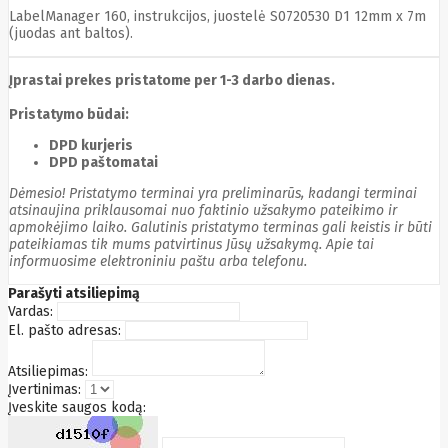
LabelManager 160, instrukcijos, juostelė S0720530 D1 12mm x 7m
Edimax
(juodas ant baltos).
Ednet
Eldes
Electronic
Įprastai prekes pristatome per 1-3 darbo dienas.
Arts
Element
Pristatymo būdai:
Elgato
Emu
DPD kurjeris
ENDORFY
DPD paštomatai
Energenie
Dėmesio! Pristatymo terminai yra preliminarūs, kadangi terminai
Energizer
atsinaujina priklausomai nuo faktinio užsakymo pateikimo ir
Enermax
apmokėjimo laiko. Galutinis pristatymo terminas gali keistis ir būti
Epson
pateikiamas tik mums patvirtinus Jūsų užsakymą. Apie tai
Ergotron
informuosime elektroniniu paštu arba telefonu.
Esperanza
Esr
Eufy
Parašyti atsiliepimą
EUREKA
Vardas:
Eurolight
El. pašto adresas:
Eve
Extralink
Atsiliepimas:
Farfisa
Įvertinimas:
FEITIAN
Įveskite saugos kodą:
Fellowes
Fermax