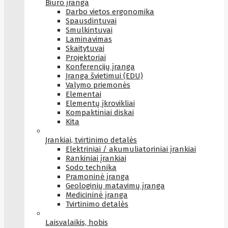
Biuro įranga
Darbo vietos ergonomika
Spausdintuvai
Smulkintuvai
Laminavimas
Skaitytuvai
Projektoriai
Konferencijų įranga
Įranga švietimui (EDU)
Valymo priemonės
Elementai
Elementų įkrovikliai
Kompaktiniai diskai
Kita
Įrankiai, tvirtinimo detalės
Elektriniai / akumuliatoriniai įrankiai
Rankiniai įrankiai
Sodo technika
Pramoninė įranga
Geologinių matavimų įranga
Medicininė įranga
Tvirtinimo detalės
Laisvalaikis, hobis