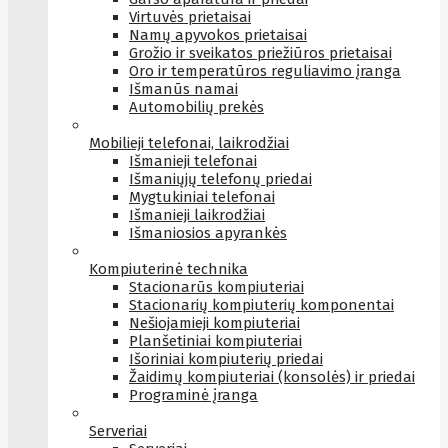
Virtuvės prietaisai
Namų apyvokos prietaisai
Grožio ir sveikatos priežiūros prietaisai
Oro ir temperatūros reguliavimo įranga
Išmanūs namai
Automobilių prekės
Mobilieji telefonai, laikrodžiai
Išmanieji telefonai
Išmaniųjų telefonų priedai
Mygtukiniai telefonai
Išmanieji laikrodžiai
Išmaniosios apyrankės
Kompiuterinė technika
Stacionarūs kompiuteriai
Stacionarių kompiuterių komponentai
Nešiojamieji kompiuteriai
Planšetiniai kompiuteriai
Išoriniai kompiuterių priedai
Žaidimų kompiuteriai (konsolės) ir priedai
Programinė įranga
Serveriai