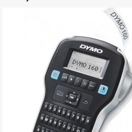
Asus
Aten
Aukey
Autel
Aver
Avizio
Power
AXAGON
Axis
Baseus
Be Quiet
Belt
Benq
Bentel
Biostar
Bisson
Biwin
Blackshark
Blackview
Blow
Bluewalker
Bmg
Bosch
Braun
Brother