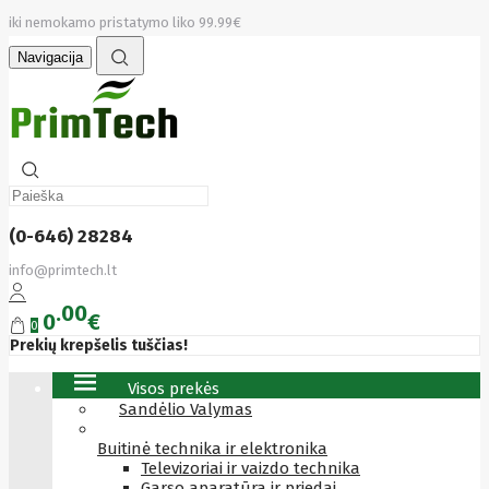
iki nemokamo pristatymo liko 99.99€
Navigacija
(0-646) 28284
info@primtech.lt
00
0
€
0
Prekių krepšelis tuščias!
Visos prekės
Sandėlio Valymas
Buitinė technika ir elektronika
Televizoriai ir vaizdo technika
Garso aparatūra ir priedai