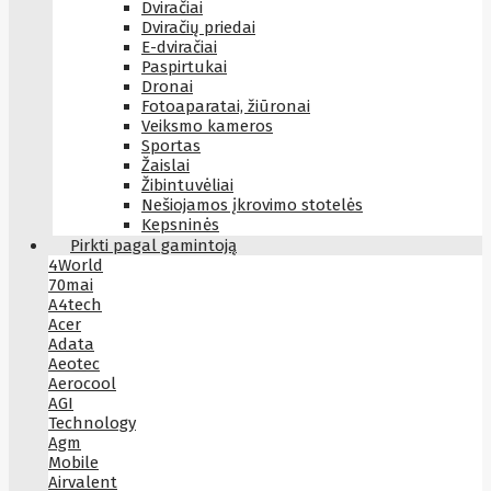
Dviračiai
Dviračių priedai
E-dviračiai
Paspirtukai
Dronai
Fotoaparatai, žiūronai
Veiksmo kameros
Sportas
Žaislai
Žibintuvėliai
Nešiojamos įkrovimo stotelės
Kepsninės
Pirkti pagal gamintoją
4World
70mai
A4tech
Acer
Adata
Aeotec
Aerocool
AGI
Technology
Agm
Mobile
Airvalent