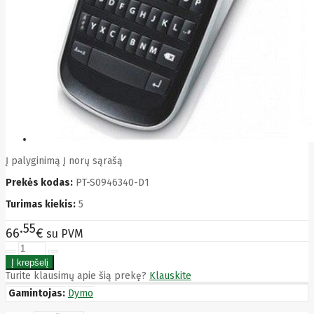
Bytezone
Ca
Canon
Cat
CATLINK
Cepro
CERAGON
Chieftec
Cisco
Clean Air
Optima
Club
club3d
Į palyginimą
Į norų sąrašą
CNB
Prekės kodas:
PT-S0946340-D1
Comdis
CONNECT
Turimas kiekis:
5
Cooler
Master
55
66
€
su PVM
Cooling.pl
Coppi
Corsair
Crow
Turite klausimų apie šią prekę?
Klauskite
Crucial
Gamintojas:
Dymo
CYBER
CyberPower