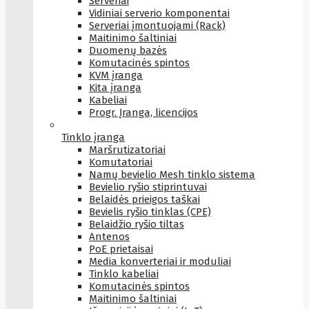
Serveriai
Vidiniai serverio komponentai
Serveriai įmontuojami (Rack)
Maitinimo šaltiniai
Duomenų bazės
Komutacinės spintos
KVM įranga
Kita įranga
Kabeliai
Progr. Įranga, licencijos
Tinklo įranga
Maršrutizatoriai
Komutatoriai
Namų bevielio Mesh tinklo sistema
Bevielio ryšio stiprintuvai
Belaidės prieigos taškai
Bevielis ryšio tinklas (CPE)
Belaidžio ryšio tiltas
Antenos
PoE prietaisai
Media konverteriai ir moduliai
Tinklo kabeliai
Komutacinės spintos
Maitinimo šaltiniai