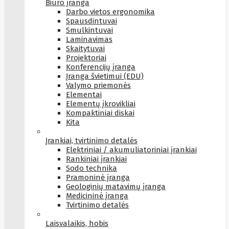
Biuro įranga
Darbo vietos ergonomika
Spausdintuvai
Smulkintuvai
Laminavimas
Skaitytuvai
Projektoriai
Konferencijų įranga
Įranga švietimui (EDU)
Valymo priemonės
Elementai
Elementų įkrovikliai
Kompaktiniai diskai
Kita
Įrankiai, tvirtinimo detalės
Elektriniai / akumuliatoriniai įrankiai
Rankiniai įrankiai
Sodo technika
Pramoninė įranga
Geologinių matavimų įranga
Medicininė įranga
Tvirtinimo detalės
Laisvalaikis, hobis