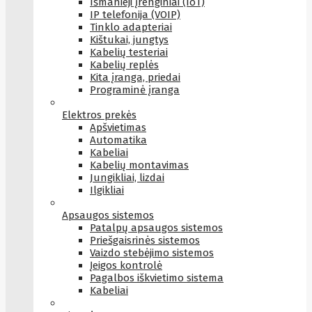
Išmanieji įrenginiai (IoT)
IP telefonija (VOIP)
Tinklo adapteriai
Kištukai, jungtys
Kabelių testeriai
Kabelių replės
Kita įranga, priedai
Programinė įranga
Elektros prekės
Apšvietimas
Automatika
Kabeliai
Kabelių montavimas
Jungikliai, lizdai
Ilgikliai
Apsaugos sistemos
Patalpų apsaugos sistemos
Priešgaisrinės sistemos
Vaizdo stebėjimo sistemos
Įeigos kontrolė
Pagalbos iškvietimo sistema
Kabeliai