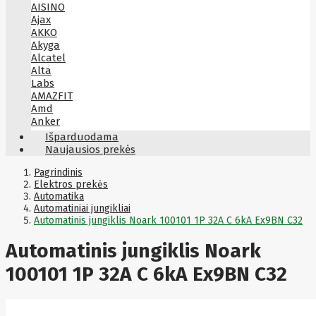
AISINO
Ajax
AKKO
Akyga
Alcatel
Alta
Labs
AMAZFIT
Amd
Anker
Antec
Išparduodama
Aoc
Naujausios prekės
Apacer
Apc
Pagrindinis
Apollo
Elektros prekės
Automatika
Apple
Automatiniai jungikliai
Aqara
Automatinis jungiklis Noark 100101 1P 32A C 6kA Ex9BN C32
Arctic
Armac
Automatinis jungiklis Noark
Art
Asm
ASM
100101 1P 32A C 6kA Ex9BN C32
Asrock
Assmann
ASSMANN
Astroenergy