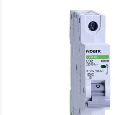
Asus
Aten
Aukey
Autel
Aver
Avizio
Power
AXAGON
Axis
Baseus
Be Quiet
Belt
Benq
Bentel
Biostar
Bisson
Biwin
Blackshark
Blackview
Blow
Bluewalker
Bmg
Bosch
Braun
Brother