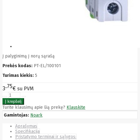
Bytezone
Ca
Canon
Cat
CATLINK
Cepro
CERAGON
Chieftec
Cisco
Clean Air
Į palyginimą
Į norų sąrašą
Optima
Prekės kodas:
PT-EL/100101
Club
club3d
Turimas kiekis:
5
CNB
Comdis
75
3
€
su PVM
CONNECT
Cooler
Master
Cooling.pl
Turite klausimų apie šią prekę?
Klauskite
Coppi
Gamintojas:
Noark
Corsair
Crow
Aprašymas
Crucial
Specifikacija
CYBER
Pristatymo terminai ir sąlygos:
CyberPower