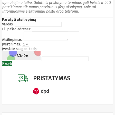
apmokėjimo laiko. Galutinis pristatymo terminas gali keistis ir būti
Edimax
pateikiamas tik mums patvirtinus Jūsų užsakymą. Apie tai
Ednet
informuosime elektroniniu paštu arba telefonu.
Eldes
Electronic
Parašyti atsiliepimą
Arts
Vardas:
Element
El. pašto adresas:
Elgato
Emu
Atsiliepimas:
ENDORFY
Įvertinimas:
Energenie
Įveskite saugos kodą:
Energizer
Enermax
Epson
Rašyti
Ergotron
Esperanza
Esr
Eufy
PRISTATYMAS
EUREKA
Eurolight
Eve
Extralink
Farfisa
FEITIAN
Fellowes
Fermax