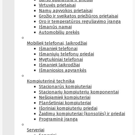
Virtuvės prietaisai
Namų apyvokos prietaisai
Grožio ir sveikatos priežiūros prietaisai
Oro ir temperatūros reguliavimo įranga
Išmanūs namai
Automobilių prekės
Mobilieji telefonai, laikrodžiai
Išmanieji telefonai
Išmaniųjų telefonų priedai
Mygtukiniai telefonai
Išmanieji laikrodžiai
Išmaniosios apyrankės
Kompiuterinė technika
Stacionarūs kompiuteriai
Stacionarių kompiuterių komponentai
Nešiojamieji kompiuteriai
Planšetiniai kompiuteriai
Išoriniai kompiuterių priedai
Žaidimų kompiuteriai (konsolės) ir priedai
Programinė įranga
Serveriai