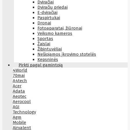
Dviračiai
Dviračių priedai
E-dviračiai
Paspirtukai
Dronai
Fotoaparatai, žiūronai
Veiksmo kameros
Sportas
Žaislai
Žibintuvėliai
Nešiojamos įkrovimo stotelės
Kepsninės
Pirkti pagal gamintoją
4World
70mai
A4tech
Acer
Adata
Aeotec
Aerocool
AGI
Technology
Agm
Mobile
Airvalent