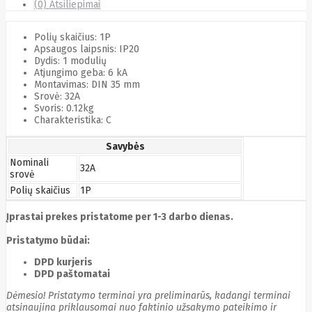
(0) Atsiliepimai
Cyberpower
D-link
Daewoo
Polių skaičius: 1P
Dahua
Apsaugos laipsnis: IP20
DataCore
Dydis: 1 modulių
Atjungimo geba: 6 kA
Datacore
Montavimas: DIN 35 mm
Defender
Srovė: 32A
Dell
Svoris: 0.12kg
Delock
Charakteristika: C
Delog
Dicota
Savybės
DIGITAL
Digitus
Nominali
32A
Dji
Dmr
srovė
Domo
Polių skaičius
1P
Double A
Dreame
Įprastai prekes pristatome per 1-3 darbo dienas.
Dsc
DURABOOK
Pristatymo būdai:
Dymo
Dynabook
DPD kurjeris
Eaglerise
DPD paštomatai
Eaton
Dėmesio! Pristatymo terminai yra preliminarūs, kadangi terminai
EcoFlow
atsinaujina priklausomai nuo faktinio užsakymo pateikimo ir
Ecovacs