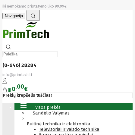
iki nemokamo pristatymo liko 99.99€
Navigacija
(0-646) 28284
info@primtech.lt
00
0
€
0
Prekių krepšelis tuščias!
Visos prekės
Sandėlio Valymas
Buitinė technika ir elektronika
Televizoriai ir vaizdo technika
Garso aparatūra ir priedai