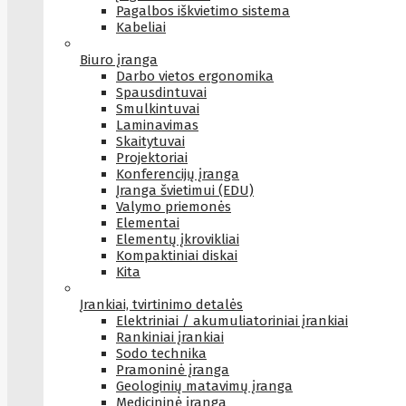
Pagalbos iškvietimo sistema
Kabeliai
Biuro įranga
Darbo vietos ergonomika
Spausdintuvai
Smulkintuvai
Laminavimas
Skaitytuvai
Projektoriai
Konferencijų įranga
Įranga švietimui (EDU)
Valymo priemonės
Elementai
Elementų įkrovikliai
Kompaktiniai diskai
Kita
Įrankiai, tvirtinimo detalės
Elektriniai / akumuliatoriniai įrankiai
Rankiniai įrankiai
Sodo technika
Pramoninė įranga
Geologinių matavimų įranga
Medicininė įranga