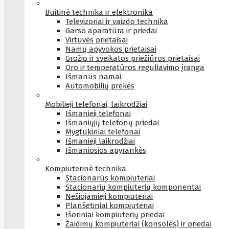
Buitinė technika ir elektronika
Televizoriai ir vaizdo technika
Garso aparatūra ir priedai
Virtuvės prietaisai
Namų apyvokos prietaisai
Grožio ir sveikatos priežiūros prietaisai
Oro ir temperatūros reguliavimo įranga
Išmanūs namai
Automobilių prekės
Mobilieji telefonai, laikrodžiai
Išmanieji telefonai
Išmaniųjų telefonų priedai
Mygtukiniai telefonai
Išmanieji laikrodžiai
Išmaniosios apyrankės
Kompiuterinė technika
Stacionarūs kompiuteriai
Stacionarių kompiuterių komponentai
Nešiojamieji kompiuteriai
Planšetiniai kompiuteriai
Išoriniai kompiuterių priedai
Žaidimų kompiuteriai (konsolės) ir priedai