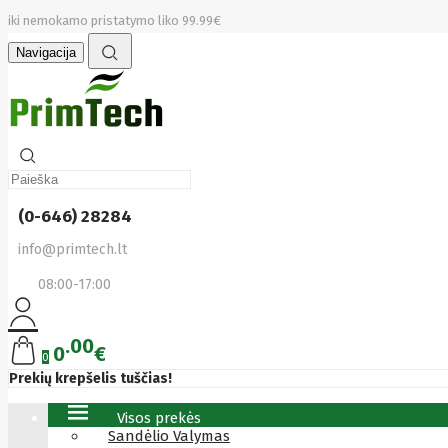
iki nemokamo pristatymo liko 99.99€
Navigacija
(0-646) 28284
info@primtech.lt
08:00-17:00
00
0
€
0
Prekių krepšelis tuščias!
Visos prekės
Sandėlio Valymas