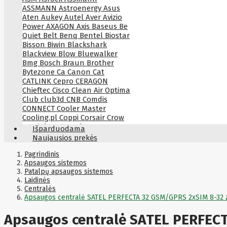
ASSMANN
Astroenergy
Asus
Aten
Aukey
Autel
Aver
Avizio
Power
AXAGON
Axis
Baseus
Be
Quiet
Belt
Benq
Bentel
Biostar
Bisson
Biwin
Blackshark
Blackview
Blow
Bluewalker
Bmg
Bosch
Braun
Brother
Bytezone
Ca
Canon
Cat
CATLINK
Cepro
CERAGON
Chieftec
Cisco
Clean Air Optima
Club
club3d
CNB
Comdis
CONNECT
Cooler Master
Cooling.pl
Coppi
Corsair
Crow
Crucial
CYBER
CyberPower
Išparduodama
Cyberpower
D-link
Daewoo
Naujausios prekės
Dahua
DataCore
Datacore
Defender
Dell
Delock
Delog
Pagrindinis
Dicota
Apsaugos sistemos
DIGITAL
Digitus
Dji
Dmr
Patalpų apsaugos sistemos
Domo
Double A
Dreame
Dsc
Laidinės
DURABOOK
Dymo
Dynabook
Centralės
Eaglerise
Eaton
EcoFlow
Apsaugos centralė SATEL PERFECTA 32 GSM/GPRS 2xSIM 8-32 
Ecovacs
Edimax
Ednet
Eldes
Electronic Arts
Element
Elgato
Apsaugos centralė SATEL PERFEC
Emu
ENDORFY
Energenie