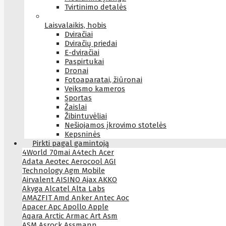
Tvirtinimo detalės
Laisvalaikis, hobis
Dviračiai
Dviračių priedai
E-dviračiai
Paspirtukai
Dronai
Fotoaparatai, žiūronai
Veiksmo kameros
Sportas
Žaislai
Žibintuvėliai
Nešiojamos įkrovimo stotelės
Kepsninės
Pirkti pagal gamintoją
4World
70mai
A4tech
Acer
Adata
Aeotec
Aerocool
AGI
Technology
Agm Mobile
Airvalent
AISINO
Ajax
AKKO
Akyga
Alcatel
Alta Labs
AMAZFIT
Amd
Anker
Antec
Aoc
Apacer
Apc
Apollo
Apple
Aqara
Arctic
Armac
Art
Asm
ASM
Asrock
Assmann