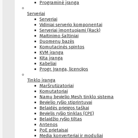
Programinė įranga
Serveriai
Serveriai
Vidiniai serverio komponentai
Serveriai įmontuojami (Rack)
Maitinimo šaltiniai
Duomenų bazės
Komutacinės spintos
KVM įranga
Kita įranga
Kabeliai
Progr. Įranga, licencijos
Tinklo įranga
Maršrutizatoriai
Komutatoriai
Namų bevielio Mesh tinklo sistema
Bevielio ryšio stiprintuvai
Belaidės prieigos taškai
Bevielis ryšio tinklas (CPE)
Belaidžio ryšio tiltas
Antenos
PoE prietaisai
Media konverteriai ir moduliai