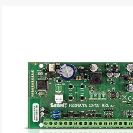
Energizer
Enermax
Epson
Ergotron
Esperanza
Esr
Eufy
EUREKA
Eurolight
Eve
Extralink
Farfisa
FEITIAN
Fellowes
Fermax
Fibaro
Finder
Fluke Networks
Forteza
Fortinet
Foxess
FoxSec
Fractal
Frejus
Fujifilm
Fujitsu
G.skill
Gainward
Garmin
Gazer
Gembird
GenWay
Getac
Gigabyte
Global Fire
Equipment
Gn Netcom
Golden
Tiger
Goodram
Google
Gorke
Green Cell
Greencell
Hager
Hama
Harman
Haupa
Hgst
Hisense
Hitachi
Hitachi-LG
(HL)
Hogan
Honor Choice
Horing Lih
Hp
Hsm
Huami
Huawei
HyperX
I-tec
Ibm
Ibox
Ic Intracom
Icy Box
Iiyama
IMIN
Imou
Infinix
Inim
Inner
Range
Inno3D
InnoVision
Insta360
Insys
Integral
Memory PLC
Intel
Intellinet
Intenso
Irwin
Jabra
Jackery
Jbl