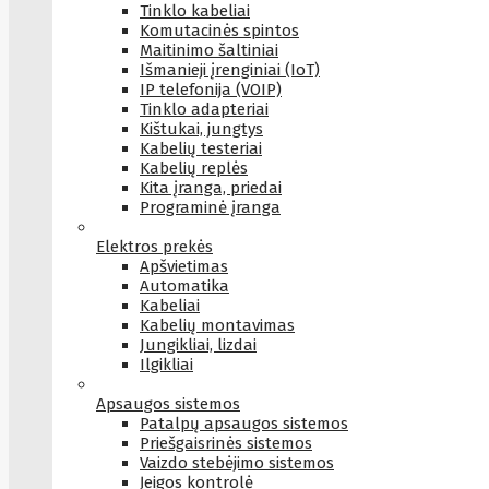
Tinklo kabeliai
Komutacinės spintos
Maitinimo šaltiniai
Išmanieji įrenginiai (IoT)
IP telefonija (VOIP)
Tinklo adapteriai
Kištukai, jungtys
Kabelių testeriai
Kabelių replės
Kita įranga, priedai
Programinė įranga
Elektros prekės
Apšvietimas
Automatika
Kabeliai
Kabelių montavimas
Jungikliai, lizdai
Ilgikliai
Apsaugos sistemos
Patalpų apsaugos sistemos
Priešgaisrinės sistemos
Vaizdo stebėjimo sistemos
Įeigos kontrolė