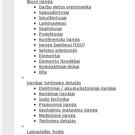
Biuro įranga
Darbo vietos ergonomika
Spausdintuvai
Smulkintuvai
Laminavimas
Skaitytuvai
Projektoriai
Konferencijų įranga
Įranga švietimui (EDU)
Valymo priemonės
Elementai
Elementų įkrovikliai
Kompaktiniai diskai
Kita
Įrankiai, tvirtinimo detalės
Elektriniai / akumuliatoriniai įrankiai
Rankiniai įrankiai
Sodo technika
Pramoninė įranga
Geologinių matavimų įranga
Medicininė įranga
Tvirtinimo detalės
Laisvalaikis, hobis