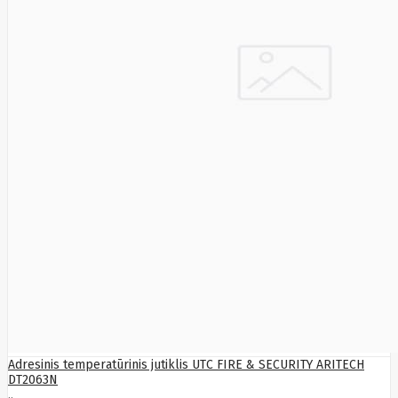
Golden
Tiger
Goodram
Google
Gorke
Green
Cell
Greencell
Hager
Hama
Harman
Haupa
Hgst
Hisense
Hitachi
Hitachi-
LG (HL)
Hogan
Honor
Choice
Horing
Lih
Hp
Hsm
Adresinis temperatūrinis jutiklis UTC FIRE & SECURITY ARITECH
Huami
DT2063N
Huawei
..