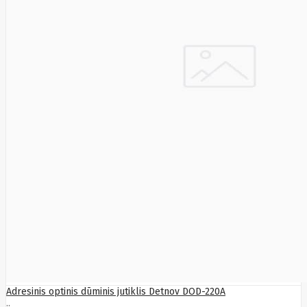
SEGWAY
Nederman
Neomounts
Netac
Netgear
NETGEAR M4300-
52G
Netrack
Newstar
Nillkin
Ninebot
Nintendo
Nitecore
Noark
Nokia
Nothingphone
NUBIA
Numens
Nvidia
Nzxt
Obo
Bettermann
Oki
OLLO
Oneplus
Adresinis optinis dūminis jutiklis Detnov DOD-220A
ONKRON
..
Onyx