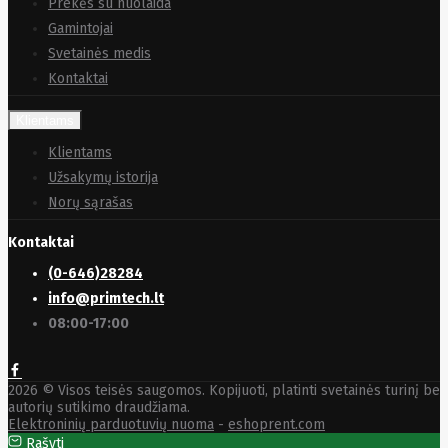
Sizzapp
Prekės su nuolaida
Sk Hynix
Gamintojai
Smart360
Svetainės medis
SMARTMI
Solidigm
Kontaktai
Solo
Sonoff
Klientams
Sony
Soundcore
Klientams
SPARKLE
Užsakymų istorija
SSB
Starfix
Norų sąrašas
Amex
Start.Lan
Kontaktai
static
Static
(0-646)28284
Control
info@primtech.lt
SteelSeries
08:00-17:00
Steelseries
STORVIX
STYLIES
Supermicro
2026 © Visos teisės saugomos. Kopijuoti, platinti svetainės turinį be
Switchbot
autorių sutikimo draudžiama.
Synology
Elektroninių parduotuvių nuoma
-
eshoprent.com
SYNOLOGY
Rašyti