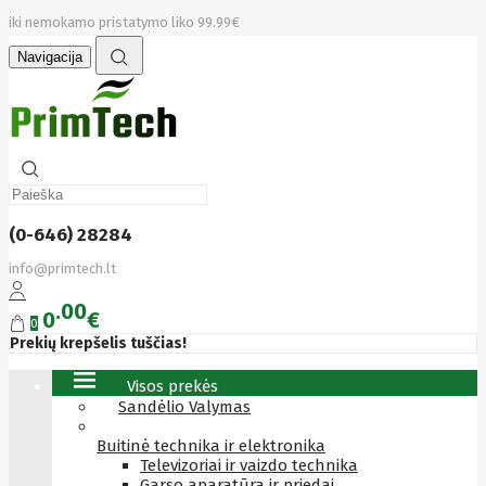
iki nemokamo pristatymo liko 99.99€
Navigacija
(0-646) 28284
info@primtech.lt
00
0
€
0
Prekių krepšelis tuščias!
Visos prekės
Sandėlio Valymas
Buitinė technika ir elektronika
Televizoriai ir vaizdo technika
Garso aparatūra ir priedai