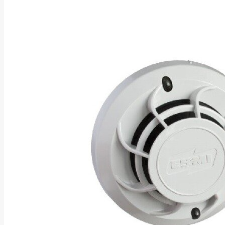
Asus
Aten
Aukey
Autel
Aver
Avizio
Power
AXAGON
Axis
Baseus
Be Quiet
Belt
Benq
Bentel
Biostar
Bisson
Biwin
Blackshark
Blackview
Blow
Bluewalker
Bmg
Bosch
Braun
Brother