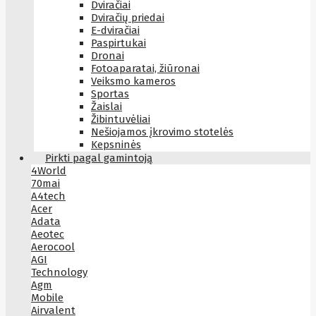
Dviračiai
Dviračių priedai
E-dviračiai
Paspirtukai
Dronai
Fotoaparatai, žiūronai
Veiksmo kameros
Sportas
Žaislai
Žibintuvėliai
Nešiojamos įkrovimo stotelės
Kepsninės
Pirkti pagal gamintoją
4World
70mai
A4tech
Acer
Adata
Aeotec
Aerocool
AGI
Technology
Agm
Mobile
Airvalent