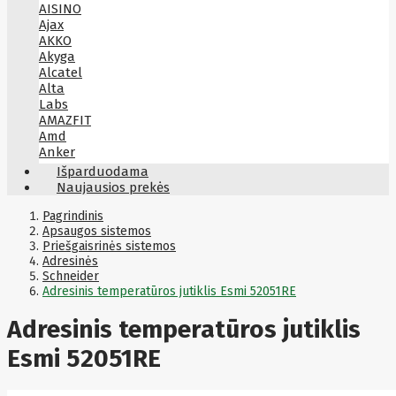
AISINO
Ajax
AKKO
Akyga
Alcatel
Alta
Labs
AMAZFIT
Amd
Anker
Antec
Išparduodama
Aoc
Naujausios prekės
Apacer
Apc
Pagrindinis
Apollo
Apsaugos sistemos
Priešgaisrinės sistemos
Apple
Adresinės
Aqara
Schneider
Arctic
Adresinis temperatūros jutiklis Esmi 52051RE
Armac
Art
Asm
Adresinis temperatūros jutiklis
ASM
Asrock
Esmi 52051RE
Assmann
ASSMANN
Astroenergy