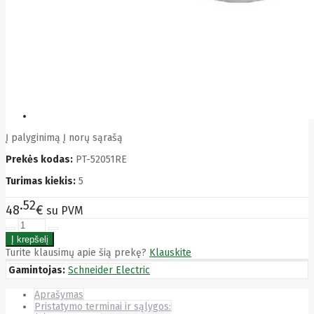
Bytezone
Ca
Canon
Cat
CATLINK
Cepro
CERAGON
Chieftec
Cisco
Clean Air
Optima
Į palyginimą
Į norų sąrašą
Club
Prekės kodas:
PT-52051RE
club3d
CNB
Turimas kiekis:
5
Comdis
CONNECT
52
48
€
su PVM
Cooler
Master
Cooling.pl
Coppi
Turite klausimų apie šią prekę?
Klauskite
Corsair
Gamintojas:
Schneider Electric
Crow
Crucial
Aprašymas
CYBER
Pristatymo terminai ir sąlygos:
CyberPower