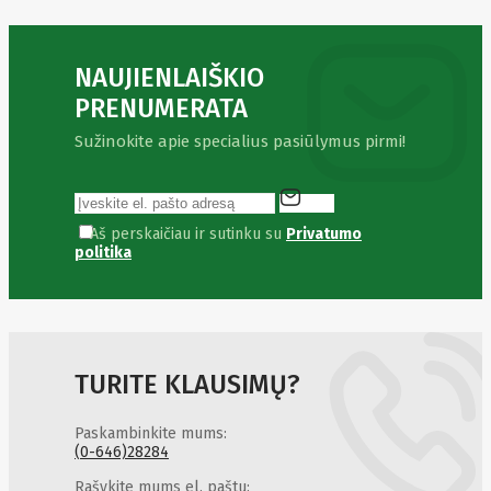
Pyronix
Qnap
Qoltec
R-
NAUJIENLAIŠKIO
GO
TOOLS
PRENUMERATA
RaidSonic
Razer
Sužinokite apie specialius pasiūlymus pirmi!
realwear
REALWEAR
Service
Recom
Aš perskaičiau ir sutinku su
Privatumo
RED BY
politika
ADAPT
GLOBAL
Redmond
Reflecta
Remington
Renewd
RENEWED
TURITE KLAUSIMŲ?
Reolink
Resto
Revlon
Paskambinkite mums:
(0-646)28284
Rexel
Risen
Rašykite mums el. paštu: