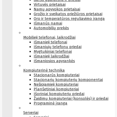
Virtuvės prietaisai
Namų apyvokos prietaisai
Grožio ir sveikatos priežiūros prietaisai
Oro ir temperatūros reguliavimo įranga
Išmanūs namai
Automobilių prekės
Mobilieji telefonai, laikrodžiai
Išmanieji telefonai
Išmaniųjų telefonų priedai
Mygtukiniai telefonai
Išmanieji laikrodžiai
Išmaniosios apyrankės
Kompiuterinė technika
Stacionarūs kompiuteriai
Stacionarių kompiuterių komponentai
Nešiojamieji kompiuteriai
Planšetiniai kompiuteriai
Išoriniai kompiuterių priedai
Žaidimų kompiuteriai (konsolės) ir priedai
Programinė įranga
Serveriai