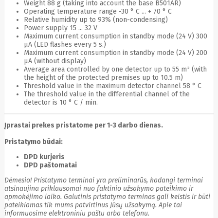
Weight 88 g (taking into account the base B501AR)
Edimax
Operating temperature range -30 ° C ... + 70 ° C
Ednet
Relative humidity up to 93% (non-condensing)
Eldes
Power supply 15 ... 32 V
Electronic
Maximum current consumption in standby mode (24 V) 300
Arts
µA (LED flashes every 5 s.)
Element
Maximum current consumption in standby mode (24 V) 200
Elgato
µA (without display)
Average area controlled by one detector up to 55 m² (with
Emu
the height of the protected premises up to 10.5 m)
ENDORFY
Threshold value in the maximum detector channel 58 ° С
Energenie
The threshold value in the differential channel of the
Energizer
detector is 10 ° C / min.
Enermax
Epson
Ergotron
Įprastai prekes pristatome per 1-3 darbo dienas.
Esperanza
Esr
Eufy
Pristatymo būdai:
EUREKA
DPD kurjeris
Eurolight
DPD paštomatai
Eve
Extralink
Dėmesio! Pristatymo terminai yra preliminarūs, kadangi terminai
Farfisa
atsinaujina priklausomai nuo faktinio užsakymo pateikimo ir
FEITIAN
apmokėjimo laiko. Galutinis pristatymo terminas gali keistis ir būti
Fellowes
pateikiamas tik mums patvirtinus Jūsų užsakymą. Apie tai
Fermax
informuosime elektroniniu paštu arba telefonu.