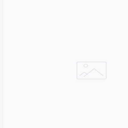
LITE
Leduro
Ledvance
Legrand
Leitz
Acco
Brands
Lenovo
Lexar
Lexmark
Lg
LIAN
LI
LifeSmart
Lindy
Linkbasic
Liregus
Listan
Livolo
Locinox
LogiLink
Logilink
Logitech
Loop
Mobile
Lydsto