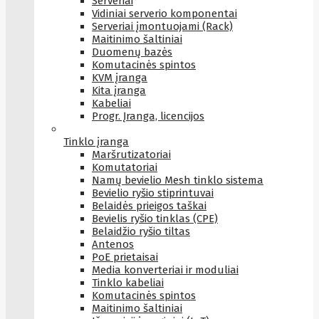
Serveriai
Vidiniai serverio komponentai
Serveriai įmontuojami (Rack)
Maitinimo šaltiniai
Duomenų bazės
Komutacinės spintos
KVM įranga
Kita įranga
Kabeliai
Progr. Įranga, licencijos
Tinklo įranga
Maršrutizatoriai
Komutatoriai
Namų bevielio Mesh tinklo sistema
Bevielio ryšio stiprintuvai
Belaidės prieigos taškai
Bevielis ryšio tinklas (CPE)
Belaidžio ryšio tiltas
Antenos
PoE prietaisai
Media konverteriai ir moduliai
Tinklo kabeliai
Komutacinės spintos
Maitinimo šaltiniai