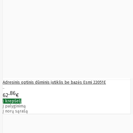
Solar
Jolywood
jp
Jung
Jvc
KARCHER
Keenetic
Kensington
KERLINK
KEYCHRON
Kieslect
King-
Sunny
Kingston
Kioxia
Kita
Knipex
Adresinis optinis dūminis jutiklis be bazės Esmi 22051E
..
Konica
86
Minolta
62
€
Kress
Į krepšelį
Kyocera
Į palyginimą
Lacie
Į norų sąrašą
Laifen
Lanberg
LANDI
Led line