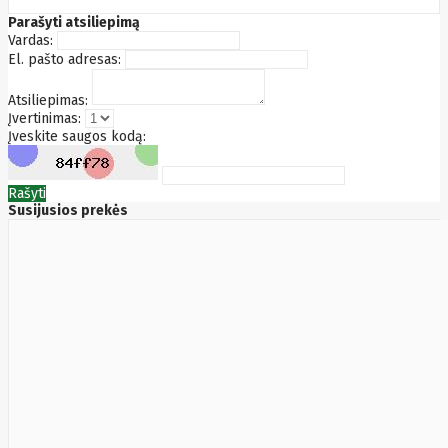
Fibaro
Finder
Parašyti atsiliepimą
Fluke
Vardas:
Networks
El. pašto adresas:
Forteza
Fortinet
Atsiliepimas:
Foxess
Įvertinimas:
FoxSec
Įveskite saugos kodą:
Fractal
Frejus
Fujifilm
Rašyti
Fujitsu
Susijusios prekės
G.skill
Gainward
Garmin
Gazer
Gembird
GenWay
Getac
Gigabyte
Global
Fire
Equipment
Gn
Netcom