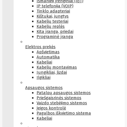
Išmanieji įrenginiai (IoT)
IP telefonija (VOIP)
Tinklo adapteriai
Kištukai, jungtys
Kabelių testeriai
Kabelių replės
Kita įranga, priedai
Programinė įranga
Elektros prekės
Apšvietimas
Automatika
Kabeliai
Kabelių montavimas
Jungikliai, lizdai
Ilgikliai
Apsaugos sistemos
Patalpų apsaugos sistemos
Priešgaisrinės sistemos
Vaizdo stebėjimo sistemos
Įeigos kontrolė
Pagalbos iškvietimo sistema
Kabeliai