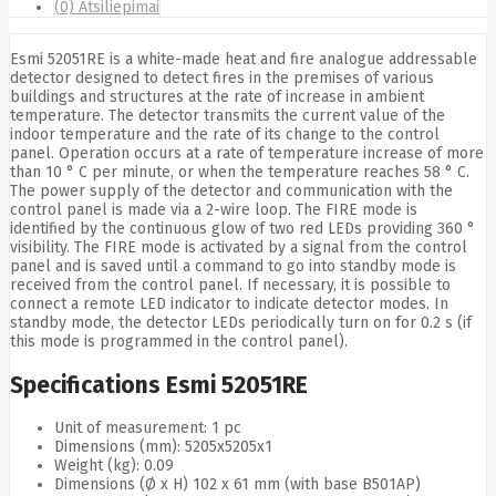
(0) Atsiliepimai
Cyberpower
D-link
Daewoo
Esmi 52051RE is a white-made heat and fire analogue addressable
Dahua
detector designed to detect fires in the premises of various
DataCore
buildings and structures at the rate of increase in ambient
temperature. The detector transmits the current value of the
Datacore
indoor temperature and the rate of its change to the control
Defender
panel. Operation occurs at a rate of temperature increase of more
Dell
than 10 ° C per minute, or when the temperature reaches 58 ° C.
Delock
The power supply of the detector and communication with the
Delog
control panel is made via a 2-wire loop. The FIRE mode is
Dicota
identified by the continuous glow of two red LEDs providing 360 °
DIGITAL
visibility. The FIRE mode is activated by a signal from the control
Digitus
panel and is saved until a command to go into standby mode is
Dji
Dmr
received from the control panel. If necessary, it is possible to
Domo
connect a remote LED indicator to indicate detector modes. In
Double A
standby mode, the detector LEDs periodically turn on for 0.2 s (if
Dreame
this mode is programmed in the control panel).
Dsc
DURABOOK
Specifications Esmi 52051RE
Dymo
Dynabook
Unit of measurement: 1 pc
Eaglerise
Dimensions (mm): 5205x5205x1
Eaton
Weight (kg): 0.09
EcoFlow
Dimensions (Ø x H) 102 x 61 mm (with base B501AP)
Ecovacs