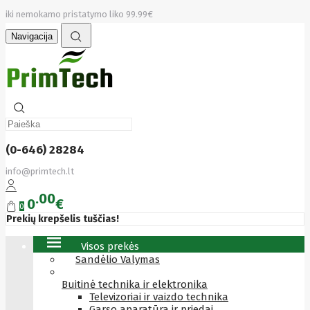
iki nemokamo pristatymo liko 99.99€
Navigacija
(0-646) 28284
info@primtech.lt
00
0
€
0
Prekių krepšelis tuščias!
Visos prekės
Sandėlio Valymas
Buitinė technika ir elektronika
Televizoriai ir vaizdo technika
Garso aparatūra ir priedai