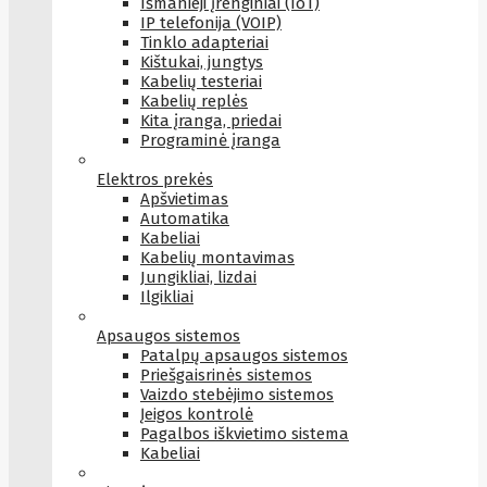
Išmanieji įrenginiai (IoT)
IP telefonija (VOIP)
Tinklo adapteriai
Kištukai, jungtys
Kabelių testeriai
Kabelių replės
Kita įranga, priedai
Programinė įranga
Elektros prekės
Apšvietimas
Automatika
Kabeliai
Kabelių montavimas
Jungikliai, lizdai
Ilgikliai
Apsaugos sistemos
Patalpų apsaugos sistemos
Priešgaisrinės sistemos
Vaizdo stebėjimo sistemos
Įeigos kontrolė
Pagalbos iškvietimo sistema
Kabeliai