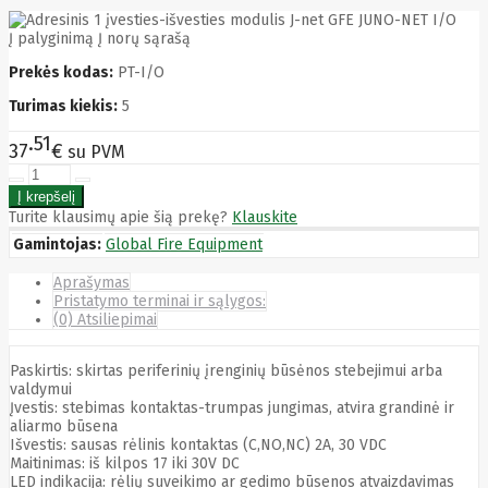
Asus
Aten
Į palyginimą
Į norų sąrašą
Aukey
Autel
Prekės kodas:
PT-I/O
Aver
Turimas kiekis:
5
Avizio
Power
51
37
€
AXAGON
su PVM
Axis
Baseus
Be Quiet
Turite klausimų apie šią prekę?
Klauskite
Belt
Gamintojas:
Global Fire Equipment
Benq
Bentel
Aprašymas
Biostar
Pristatymo terminai ir sąlygos:
Bisson
(0) Atsiliepimai
Biwin
Blackshark
Blackview
Paskirtis: skirtas periferinių įrenginių būsėnos stebejimui arba
Blow
valdymui
Bluewalker
Įvestis: stebimas kontaktas-trumpas jungimas, atvira grandinė ir
Bmg
aliarmo būsena
Bosch
Išvestis: sausas rėlinis kontaktas (C,NO,NC) 2A, 30 VDC
Braun
Maitinimas: iš kilpos 17 iki 30V DC
LED indikacija: rėlių suveikimo ar gedimo būsenos atvaizdavimas
Brother