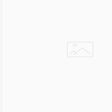
Fibaro
Finder
Fluke
Networks
Forteza
Fortinet
Foxess
FoxSec
Fractal
Frejus
Fujifilm
Fujitsu
G.skill
Gainward
Garmin
Gazer
Gembird
GenWay
Getac
Gigabyte
Global
Fire
Equipment
Gn
Netcom