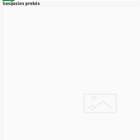
Susijusios prekės
Cyberpower
D-link
Daewoo
Dahua
DataCore
Datacore
Defender
Dell
Delock
Delog
Dicota
DIGITAL
Digitus
Dji
Dmr
Domo
Double A
Dreame
Dsc
DURABOOK
Dymo
Dynabook
Eaglerise
Eaton
EcoFlow
Ecovacs