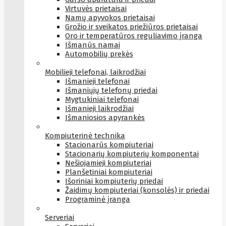
Virtuvės prietaisai
Namų apyvokos prietaisai
Grožio ir sveikatos priežiūros prietaisai
Oro ir temperatūros reguliavimo įranga
Išmanūs namai
Automobilių prekės
Mobilieji telefonai, laikrodžiai
Išmanieji telefonai
Išmaniųjų telefonų priedai
Mygtukiniai telefonai
Išmanieji laikrodžiai
Išmaniosios apyrankės
Kompiuterinė technika
Stacionarūs kompiuteriai
Stacionarių kompiuterių komponentai
Nešiojamieji kompiuteriai
Planšetiniai kompiuteriai
Išoriniai kompiuterių priedai
Žaidimų kompiuteriai (konsolės) ir priedai
Programinė įranga
Serveriai