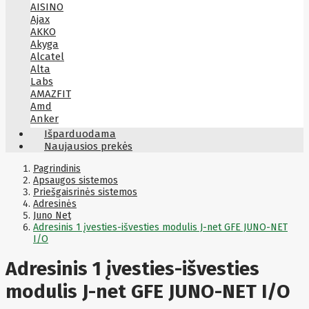
AISINO
Ajax
AKKO
Akyga
Alcatel
Alta
Labs
AMAZFIT
Amd
Anker
Antec
Išparduodama
Aoc
Naujausios prekės
Apacer
Apc
Pagrindinis
Apollo
Apsaugos sistemos
Priešgaisrinės sistemos
Apple
Adresinės
Aqara
Juno Net
Arctic
Adresinis 1 įvesties-išvesties modulis J-net GFE JUNO-NET
Armac
I/O
Art
Asm
ASM
Adresinis 1 įvesties-išvesties
Asrock
Assmann
modulis J-net GFE JUNO-NET I/O
ASSMANN
Astroenergy