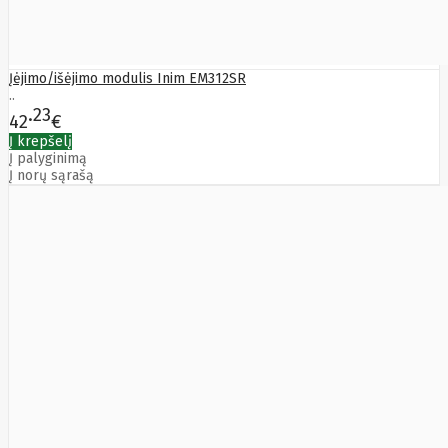
Golden
Tiger
Goodram
Google
Gorke
Įėjimo/išėjimo modulis Inim EM312SR
Green
..
Cell
23
42
€
Greencell
Į krepšelį
Hager
Į palyginimą
Hama
Į norų sąrašą
Harman
Haupa
Hgst
Hisense
Hitachi
Hitachi-
LG (HL)
Hogan
Honor
Choice
Horing
Lih
Hp
Hsm
Huami
Huawei