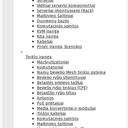
Serveriai
Vidiniai serverio komponentai
Serveriai įmontuojami (Rack)
Maitinimo šaltiniai
Duomenų bazės
Komutacinės spintos
KVM įranga
Kita įranga
Kabeliai
Progr. Įranga, licencijos
Tinklo įranga
Maršrutizatoriai
Komutatoriai
Namų bevielio Mesh tinklo sistema
Bevielio ryšio stiprintuvai
Belaidės prieigos taškai
Bevielis ryšio tinklas (CPE)
Belaidžio ryšio tiltas
Antenos
PoE prietaisai
Media konverteriai ir moduliai
Tinklo kabeliai
Komutacinės spintos
Maitinimo šaltiniai