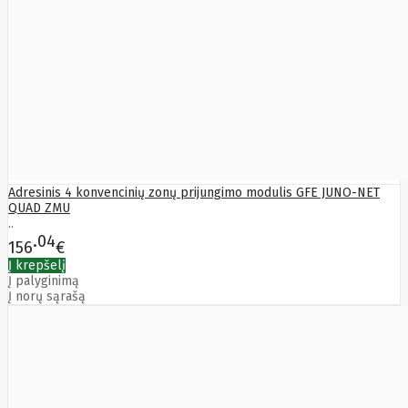
Edimax
Ednet
Eldes
Electronic
Arts
Element
Elgato
Emu
ENDORFY
Energenie
Energizer
Adresinis 4 konvencinių zonų prijungimo modulis GFE JUNO-NET
Enermax
QUAD ZMU
Epson
..
Ergotron
04
Esperanza
156
€
Esr
Eufy
Į krepšelį
EUREKA
Į palyginimą
Eurolight
Į norų sąrašą
Eve
Extralink
Farfisa
FEITIAN
Fellowes
Fermax