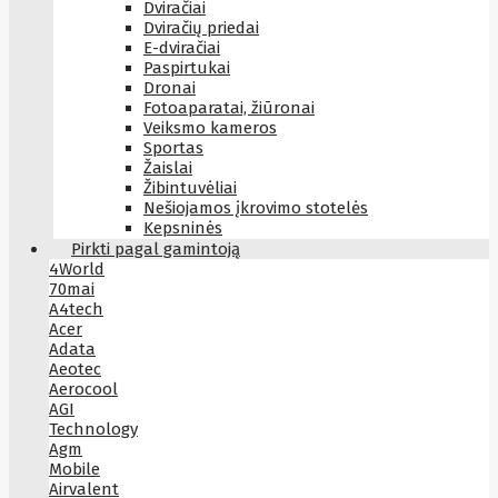
Dviračiai
Dviračių priedai
E-dviračiai
Paspirtukai
Dronai
Fotoaparatai, žiūronai
Veiksmo kameros
Sportas
Žaislai
Žibintuvėliai
Nešiojamos įkrovimo stotelės
Kepsninės
Pirkti pagal gamintoją
4World
70mai
A4tech
Acer
Adata
Aeotec
Aerocool
AGI
Technology
Agm
Mobile
Airvalent