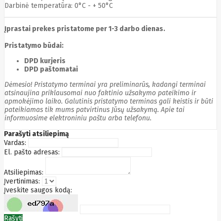
Darbinė temperatūra: 0°C - + 50°C
Bytezone
Ca
Canon
Įprastai prekes pristatome per 1-3 darbo dienas.
Cat
CATLINK
Pristatymo būdai:
Cepro
CERAGON
DPD kurjeris
Chieftec
DPD paštomatai
Cisco
Dėmesio! Pristatymo terminai yra preliminarūs, kadangi terminai
Clean Air
atsinaujina priklausomai nuo faktinio užsakymo pateikimo ir
Optima
apmokėjimo laiko. Galutinis pristatymo terminas gali keistis ir būti
Club
pateikiamas tik mums patvirtinus Jūsų užsakymą. Apie tai
club3d
informuosime elektroniniu paštu arba telefonu.
CNB
Comdis
Parašyti atsiliepimą
CONNECT
Vardas:
Cooler
El. pašto adresas:
Master
Cooling.pl
Atsiliepimas:
Coppi
Įvertinimas:
Corsair
Įveskite saugos kodą:
Crow
Crucial
CYBER
Rašyti
CyberPower