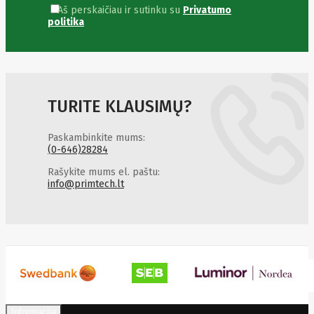
SEGWAY
Aš perskaičiau ir sutinku su
Privatumo
Nederman
politika
Neomounts
Netac
Netgear
NETGEAR M4300-
52G
Netrack
TURITE KLAUSIMŲ?
Newstar
Nillkin
Ninebot
Paskambinkite mums:
Nintendo
(0-646)28284
Nitecore
Rašykite mums el. paštu:
Noark
info@primtech.lt
Nokia
Nothingphone
NUBIA
Numens
Nvidia
Nzxt
Obo
Bettermann
Oki
OLLO
Oneplus
ONKRON
Onyx
Informacija