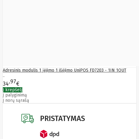
LITE
Leduro
Ledvance
Legrand
Leitz
Acco
Brands
Lenovo
Lexar
Lexmark
Lg
LIAN
LI
LifeSmart
Adresinis modulis 1 įėjimo 1 išėjimo UniPOS FD7203 - 1IN 1OUT
Lindy
..
97
Linkbasic
34
€
Liregus
Į krepšelį
Listan
Į palyginimą
Livolo
Į norų sąrašą
Locinox
LogiLink
Logilink
PRISTATYMAS
Logitech
Loop
Mobile
Lydsto