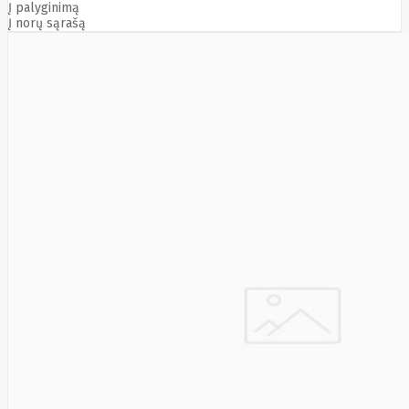
Solar
Į palyginimą
Jolywood
Į norų sąrašą
jp
Jung
Jvc
KARCHER
Keenetic
Kensington
KERLINK
KEYCHRON
Kieslect
King-
Sunny
Kingston
Kioxia
Kita
Knipex
Konica
Minolta
Kress
Kyocera
Lacie
Laifen
Lanberg
LANDI
Led line