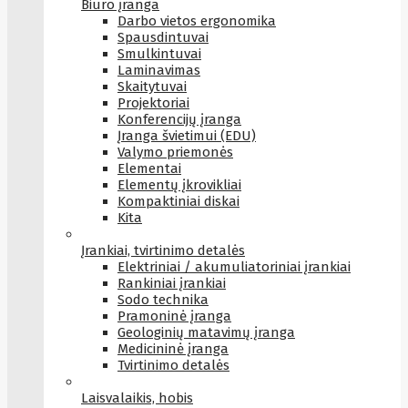
Biuro įranga
Darbo vietos ergonomika
Spausdintuvai
Smulkintuvai
Laminavimas
Skaitytuvai
Projektoriai
Konferencijų įranga
Įranga švietimui (EDU)
Valymo priemonės
Elementai
Elementų įkrovikliai
Kompaktiniai diskai
Kita
Įrankiai, tvirtinimo detalės
Elektriniai / akumuliatoriniai įrankiai
Rankiniai įrankiai
Sodo technika
Pramoninė įranga
Geologinių matavimų įranga
Medicininė įranga
Tvirtinimo detalės
Laisvalaikis, hobis