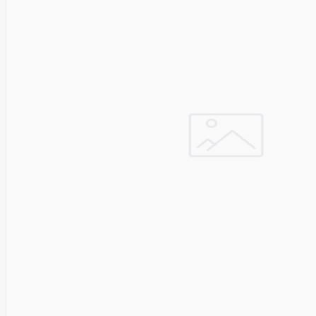
LITE
Leduro
Ledvance
Legrand
Leitz
Acco
Brands
Lenovo
Lexar
Lexmark
Lg
LIAN
LI
LifeSmart
Lindy
Linkbasic
Liregus
Listan
Livolo
Locinox
LogiLink
Logilink
Logitech
Loop
Mobile
Lydsto