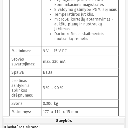
Fibaro
komunikacinės magistralės
Finder
8 valdymo galimybė PGM išėjimais
Fluke
Temperatūros jutiklis,
Networks
microSD kortelių aptarnavimas -
Forteza
aukštų planų ir nuotraukų
Fortinet
įkėlimas,
Foxess
Darbo režimas skaitmeninis
FoxSec
nuotraukų rėmelis
Fractal
Frejus
Maitinimas
:
9 V ... 15 V
DC
Fujifilm
Fujitsu
Srovės
max. 330 mA
G.skill
suvartojimas
:
Gainward
Garmin
Spalva
:
Balta
Gazer
Leistinas
Gembird
santykinis
GenWay
5 % ... 90 %
aplinkos
Getac
drėgnumas
:
Gigabyte
Global
Svoris
:
0.306 kg
Fire
Matmenys
:
177 x 114 x 15 mm
Equipment
Gn
Savybės
Netcom
Klaviatūros ekrano