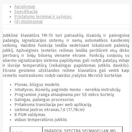
Cyberpower
Aprašymas
D-link
Specifikacija
Daewoo
Pristatymo terminai ir sąlygos:
Dahua
(0) Atsiliepimai
DataCore
Datacore
Jutiklinė klaviatūra TM-70 turi patrauklią išvaizdą ir palengvina
Defender
pažangių signalizacijos sistemų ir namų automatikos kasdieninį
Dell
veikimą. Vaizdinė funkcija leidžia nedelsiant lokalizuoti pažeistą
Delock
jutiklį. Apžvalginės lentelės režimas leidžia peržiūrėti visų disko
Delog
pertvarų ir linijų būseną viename ekrane. Funkcijų susijusių su
Dicota
aliarmo signalizacijos sistema papildymas gali rodyti patalpų viduje
DIGITAL
ir išorėje temperatūrą (reikalingas papildomas jutiklis daviklis).
Digitus
Ekrano gesinimo užsklandos režime klaviatūra gali veikti kaip
Dji
Dmr
rėmelis nuotraukoms rodyti vaizdus įrašytus MicroSD kortelėje.
Domo
Double A
Plonas, blizgus modelis
Dreame
Intuityvus, ikonėlių pagrindo meniu - nereikia instrukcijų
Dsc
Programinė įranga atnaujinama per SD mikro kortelę
Galingas, pažangus procesorius
DURABOOK
Pritaikoma transliacija per web aplikaciją
Dymo
Lietimui jautrus ekranas,7,0 (17,78cm)
Dynabook
8 PGM valdymas
Eaglerise
vidaus temperatūros jutiklis
Eaton
EcoFlow
PARADOX: SPECTRA SP/MAGELLAN MG
Ecovacs