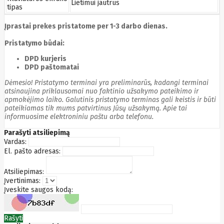
Golden
Lietimui jautrus
tipas
Tiger
Goodram
Įprastai prekes pristatome per 1-3 darbo dienas.
Google
Gorke
Pristatymo būdai:
Green
Cell
DPD kurjeris
Greencell
DPD paštomatai
Hager
Hama
Dėmesio! Pristatymo terminai yra preliminarūs, kadangi terminai
atsinaujina priklausomai nuo faktinio užsakymo pateikimo ir
Harman
apmokėjimo laiko. Galutinis pristatymo terminas gali keistis ir būti
Haupa
pateikiamas tik mums patvirtinus Jūsų užsakymą. Apie tai
Hgst
informuosime elektroniniu paštu arba telefonu.
Hisense
Hitachi
Parašyti atsiliepimą
Hitachi-
Vardas:
LG (HL)
El. pašto adresas:
Hogan
Honor
Atsiliepimas:
Choice
Įvertinimas:
Horing
Įveskite saugos kodą:
Lih
Hp
Hsm
Huami
Huawei
Rašyti