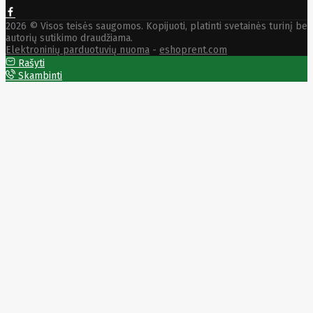
Rivacase
Roborock
Rocksbike
2026 © Visos teisės saugomos. Kopijuoti, platinti svetainės turinį be
autorių sutikimo draudžiama.
Roger
Elektroninių parduotuvių nuoma
-
eshoprent.com
Roidmi
Rašyti
Rowenta
Skambinti
Rsa
RUGONE
Ruijie
Samsung
Sandberg
SanDisk
Sandisk
Sapphire
Satel
Schneider
Electric
Seagate
SEASONIC
Secolink
Secomp
Sentek
Siemens
Silicon
Power