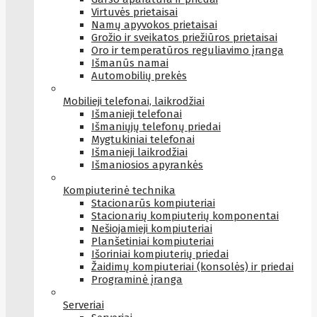
Virtuvės prietaisai
Namų apyvokos prietaisai
Grožio ir sveikatos priežiūros prietaisai
Oro ir temperatūros reguliavimo įranga
Išmanūs namai
Automobilių prekės
Mobilieji telefonai, laikrodžiai
Išmanieji telefonai
Išmaniųjų telefonų priedai
Mygtukiniai telefonai
Išmanieji laikrodžiai
Išmaniosios apyrankės
Kompiuterinė technika
Stacionarūs kompiuteriai
Stacionarių kompiuterių komponentai
Nešiojamieji kompiuteriai
Planšetiniai kompiuteriai
Išoriniai kompiuterių priedai
Žaidimų kompiuteriai (konsolės) ir priedai
Programinė įranga
Serveriai