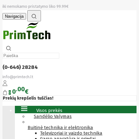
iki nemokamo pristatymo liko 99.99€
Navigacija
(0-646) 28284
info@primtech.lt
00
0
€
0
Prekių krepšelis tuščias!
Visos prekės
Sandėlio Valymas
Buitinė technika ir elektronika
Televizoriai ir vaizdo technika
Garso aparatūra ir priedai