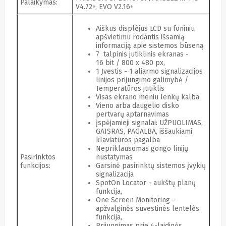
Palaikymas
:
V4.72+, EVO V2.16+
Edimax
Ednet
Eldes
Aiškus displėjus LCD su foniniu
Electronic
apšvietimu rodantis išsamią
Arts
informaciją apie sistemos būseną
Element
7 talpinis jutiklinis ekranas -
16 bit / 800 x 480 px,
Elgato
1 Įvestis - 1 aliarmo signalizacijos
Emu
linijos prijungimo galimybė /
ENDORFY
Temperatūros jutiklis
Energenie
Visas ekrano meniu lenkų kalba
Energizer
Vieno arba daugelio disko
Enermax
pertvarų aptarnavimas
Epson
įspėjamieji signalai: UŽPUOLIMAS,
Ergotron
GAISRAS, PAGALBA, iššaukiami
Esperanza
klaviatūros pagalba
Esr
Eufy
Nepriklausomas gongo linijų
EUREKA
Pasirinktos
nustatymas
Eurolight
funkcijos
:
Garsinė pasirinktų sistemos įvykių
Eve
signalizacija
Extralink
SpotOn Locator - aukštų planų
Farfisa
funkcija,
FEITIAN
One Screen Monitoring -
Fellowes
apžvalginės suvestinės lentelės
funkcija,
Fermax
Prijungimas prie 4-laidinės