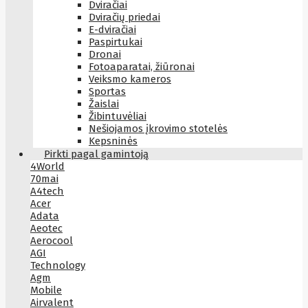
Dviračiai
Dviračių priedai
E-dviračiai
Paspirtukai
Dronai
Fotoaparatai, žiūronai
Veiksmo kameros
Sportas
Žaislai
Žibintuvėliai
Nešiojamos įkrovimo stotelės
Kepsninės
Pirkti pagal gamintoją
4World
70mai
A4tech
Acer
Adata
Aeotec
Aerocool
AGI
Technology
Agm
Mobile
Airvalent