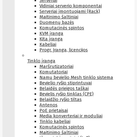
Serveriai
Vidiniai serverio komponentai
Serveriai įmontuojami (Rack)
Maitinimo šaltiniai
Duomenų bazės
Komutacinės spintos
KVM įranga
Kita įranga
Kabeliai
Progr. Įranga, licencijos
Tinklo įranga
Maršrutizatoriai
Komutatoriai
Namų bevielio Mesh tinklo sistema
Bevielio ryšio stiprintuvai
Belaidės prieigos taškai
Bevielis ryšio tinklas (CPE)
Belaidžio ryšio tiltas
Antenos
PoE prietaisai
Media konverteriai ir moduliai
Tinklo kabeliai
Komutacinės spintos
Maitinimo šaltiniai