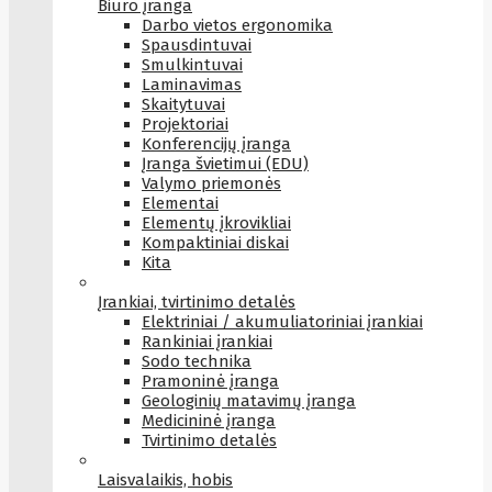
Biuro įranga
Darbo vietos ergonomika
Spausdintuvai
Smulkintuvai
Laminavimas
Skaitytuvai
Projektoriai
Konferencijų įranga
Įranga švietimui (EDU)
Valymo priemonės
Elementai
Elementų įkrovikliai
Kompaktiniai diskai
Kita
Įrankiai, tvirtinimo detalės
Elektriniai / akumuliatoriniai įrankiai
Rankiniai įrankiai
Sodo technika
Pramoninė įranga
Geologinių matavimų įranga
Medicininė įranga
Tvirtinimo detalės
Laisvalaikis, hobis