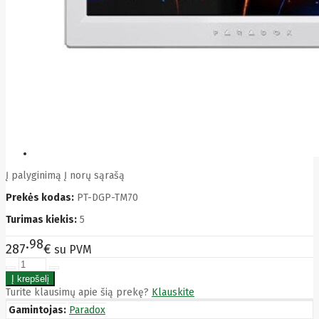
Bytezone
Ca
Canon
Cat
CATLINK
Cepro
CERAGON
Chieftec
Cisco
Clean Air
Optima
Club
club3d
Į palyginimą
Į norų sąrašą
CNB
Comdis
Prekės kodas:
PT-DGP-TM70
CONNECT
Cooler
Turimas kiekis:
5
Master
Cooling.pl
98
287
€
su PVM
Coppi
Corsair
Crow
Crucial
Turite klausimų apie šią prekę?
Klauskite
CYBER
Gamintojas:
Paradox
CyberPower