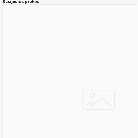
HyperX
I-
Susijusios prekės
tec
Ibm
Ibox
Ic
Intracom
Icy Box
Iiyama
IMIN
Imou
Infinix
Inim
Inner
Range
Inno3D
InnoVision
Insta360
Insys
Integral
Memory
PLC
Intel
Intellinet
Intenso
Irwin
Jabra
Jackery
Jbl
Jinko