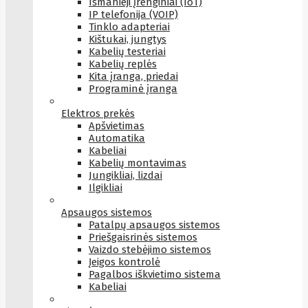
Išmanieji įrenginiai (IoT)
IP telefonija (VOIP)
Tinklo adapteriai
Kištukai, jungtys
Kabelių testeriai
Kabelių replės
Kita įranga, priedai
Programinė įranga
Elektros prekės
Apšvietimas
Automatika
Kabeliai
Kabelių montavimas
Jungikliai, lizdai
Ilgikliai
Apsaugos sistemos
Patalpų apsaugos sistemos
Priešgaisrinės sistemos
Vaizdo stebėjimo sistemos
Įeigos kontrolė
Pagalbos iškvietimo sistema
Kabeliai