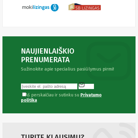
SEGWAY
Nederman
Neomounts
Netac
Netgear
NETGEAR M4300-
52G
Netrack
Newstar
NAUJIENLAIŠKIO
Nillkin
PRENUMERATA
Ninebot
Nintendo
Sužinokite apie specialius pasiūlymus pirmi!
Nitecore
Noark
Nokia
Nothingphone
NUBIA
Aš perskaičiau ir sutinku su
Privatumo
Numens
politika
Nvidia
Nzxt
Obo
Bettermann
Oki
OLLO
Oneplus
ONKRON
TURITE KLAUSIMŲ?
Onyx