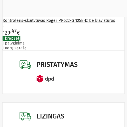
Manhattan
Marathon
Mean
Well
Kontroleris-skaitytuvas Roger PR622-G 125kHz be klaviatūros
Media-
..
Tech
47
129
€
Mediarange
Į krepšelį
Mercusys
Į palyginimą
Meross
Į norų sąrašą
Mersive
Micron
Microsoft
PRISTATYMAS
MikroTik
Mikrotik
Mmd
MONTECH
Motorola
MOVA
Msi
Multibrackets
myfirst
N-Gear
Natec
LIZINGAS
Navee
NAVIMOW
BY