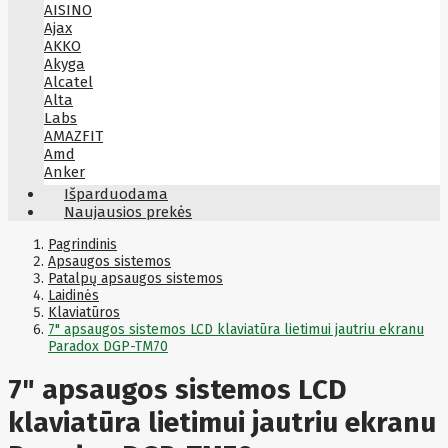
AISINO
Ajax
AKKO
Akyga
Alcatel
Alta
Labs
AMAZFIT
Amd
Anker
Antec
Išparduodama
Aoc
Naujausios prekės
Apacer
Apc
Pagrindinis
Apollo
Apsaugos sistemos
Patalpų apsaugos sistemos
Apple
Laidinės
Aqara
Klaviatūros
Arctic
7" apsaugos sistemos LCD klaviatūra lietimui jautriu ekranu
Armac
Paradox DGP-TM70
Art
Asm
ASM
7" apsaugos sistemos LCD
Asrock
Assmann
klaviatūra lietimui jautriu ekranu
ASSMANN
Astroenergy